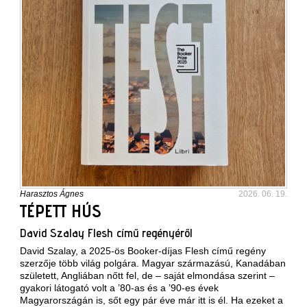
Harasztos Ágnes
2026. 06. 19.
TÉPETT HÚS
David Szalay Flesh című regényéről
David Szalay, a 2025-ös Booker-díjas Flesh című regény
szerzője több világ polgára. Magyar származású, Kanadában
született, Angliában nőtt fel, de – saját elmondása szerint –
gyakori látogató volt a ’80-as és a ’90-es évek
Magyarországán is, sőt egy pár éve már itt is él. Ha ezeket a