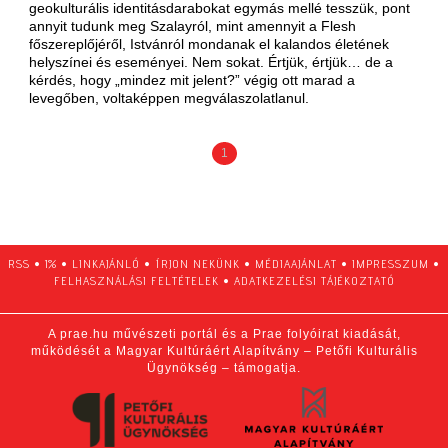
geokulturális identitásdarabokat egymás mellé tesszük, pont
annyit tudunk meg Szalayról, mint amennyit a Flesh
főszereplőjéről, Istvánról mondanak el kalandos életének
helyszínei és eseményei. Nem sokat. Értjük, értjük… de a
kérdés, hogy „mindez mit jelent?” végig ott marad a
levegőben, voltaképpen megválaszolatlanul.
1
RSS
•
1%
•
LINKAJÁNLÓ
•
ÍRJON NEKÜNK
•
MÉDIAAJÁNLAT
•
IMPRESSZUM
•
FELHASZNÁLÁSI FELTÉTELEK
•
ADATKEZELÉSI TÁJÉKOZTATÓ
A prae.hu művészeti portál és a Prae folyóirat kiadását,
működését a Magyar Kultúráért Alapítvány – Petőfi Kulturális
Ügynökség – támogatja.