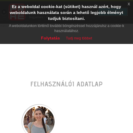
x
Ez a weboldal cookie-kat (sütiket) használ azért, hogy
PRAE.HU
×
TELEPÍTÉS
weboldalunk használata során a lehető legjobb élményt
Digital Evolution
Ingyenes - Google Play
tudjuk biztosítani.
A weboldalunkon történő további böngészéssel hozzájárulsz a cookie-k
használatához.
Folytatás
Tudj meg többet
FELHASZNÁLÓI ADATLAP