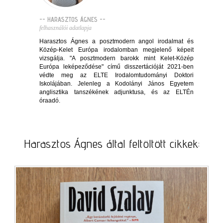
-- HARASZTOS ÁGNES --
felhasználói adatlapja
Harasztos Ágnes a posztmodern angol irodalmat és
Közép-Kelet Európa irodalomban megjelenő képeit
vizsgálja. "A posztmodern barokk mint Kelet-Közép
Európa leképeződése" című disszertációját 2021-ben
védte meg az ELTE Irodalomtudományi Doktori
Iskolájában. Jelenleg a Kodolányi János Egyetem
anglisztika tanszékének adjunktusa, és az ELTÉn
óraadó.
Harasztos Ágnes által feltöltött cikkek: