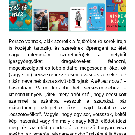
Persze vannak, akik szeretik a fejtörőket (e sorok írója
is közéjük tartozik), és szeretnek töprengeni az élet
nagy dilemmáin, szeretn(én)ek a mélyből
igazgyöngyöket, drágaköveket felhozni,
megcsiszolgatni és több oldalról megcsodálni őket, ők
(vagyis mi) persze rendszeresen olvasnak verseket, de
ritkán nevetnek tiszta szívükből rajtuk. A
Mi lett hova?
–
hasonlóan Varró korábbi hét verseskötetéhez –
kifinomult nyelvi játék, mely arról szól, hogy becsukott
szemmel a szánkba vesszük a szavakat, pár
másodpercig ízlelgetjük őket, majd kitaláljuk az
„összetevőiket”. Vagyis, hogy egy sor, versszak, költői
kép, hasonlat vagy rím melyik nagy költői elődöt idézi
meg, és az előd gondolatát a szerző hogyan viszi
tovább, az ismerős „alapanyagokból” miként állít össze