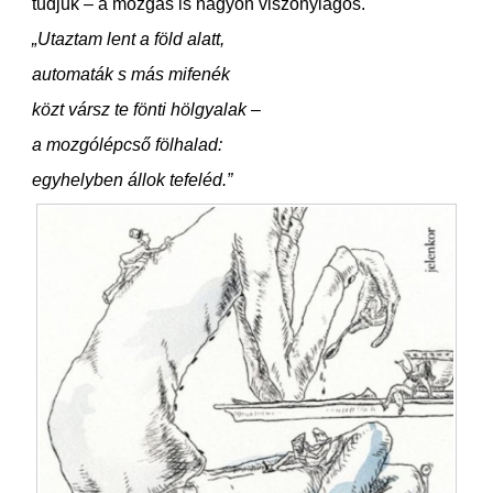
tudjuk – a mozgás is nagyon viszonylagos.
„Utaztam lent a föld alatt,
automaták s más mifenék
közt vársz te fönti hölgyalak –
a mozgólépcső fölhalad:
egyhelyben állok tefeléd.”