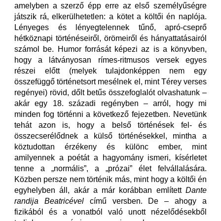
amelyben a szerző épp erre az első személyűségre
játszik rá, elkerülhetetlen: a kötet a költői én naplója.
Lényeges és lényegtelennek tűnő, apró-cseprő
hétköznapi történéseiről, örömeiről és hányattatásairól
számol be. Humor forrását képezi az is a könyvben,
hogy a látványosan rímes-ritmusos versek egyes
részei előtt (melyek tulajdonképpen nem egy
összefüggő történetsort mesélnek el, mint Térey verses
regényei) rövid, dőlt betűs összefoglalót olvashatunk –
akár egy 18. századi regényben – arról, hogy mi
minden fog történni a következő fejezetben. Nevetünk
tehát azon is, hogy a belső történések fel- és
összecserélődnek a külső történésekkel, mintha a
köztudottan érzékeny és különc ember, mint
amilyennek a poétát a hagyomány ismeri, kísérletet
tenne a „normális”, a „prózai” élet felvállalására.
Közben persze nem történik más, mint hogy a költői én
egyhelyben áll, akár a már korábban említett
Dante
randija Beatricével
című versben. De – ahogy a
fizikából és a vonatból való unott nézelődésekből