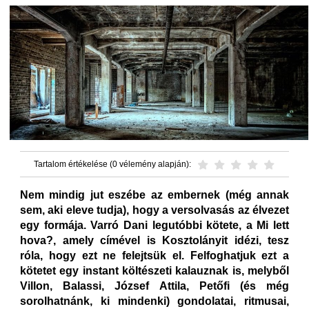
Tartalom értékelése (0 vélemény alapján):
Nem mindig jut eszébe az embernek (még annak
sem, aki eleve tudja), hogy a versolvasás az élvezet
egy formája. Varró Dani legutóbbi kötete, a Mi lett
hova?, amely címével is Kosztolányit idézi, tesz
róla, hogy ezt ne felejtsük el. Felfoghatjuk ezt a
kötetet egy instant költészeti kalauznak is, melyből
Villon, Balassi, József Attila, Petőfi (és még
sorolhatnánk, ki mindenki) gondolatai, ritmusai,