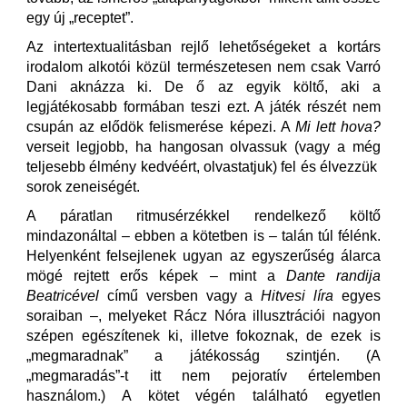
egy új „receptet”.
Az intertextualitásban rejlő lehetőségeket a kortárs
irodalom alkotói közül természetesen nem csak Varró
Dani aknázza ki. De ő az egyik költő, aki a
legjátékosabb formában teszi ezt. A játék részét nem
csupán az elődök felismerése képezi. A
Mi lett hova?
verseit legjobb, ha hangosan olvassuk (vagy a még
teljesebb élmény kedvéért, olvastatjuk) fel és élvezzük
sorok zeneiségét.
A páratlan ritmusérzékkel rendelkező költő
mindazonáltal – ebben a kötetben is – talán túl félénk.
Helyenként felsejlenek ugyan az egyszerűség álarca
mögé rejtett erős képek – mint a
Dante randija
Beatricével
című versben vagy a
Hitvesi líra
egyes
soraiban –, melyeket Rácz Nóra illusztrációi nagyon
szépen egészítenek ki, illetve fokoznak, de ezek is
„megmaradnak” a játékosság szintjén. (A
„megmaradás”-t itt nem pejoratív értelemben
használom.) A kötet végén található egyetlen