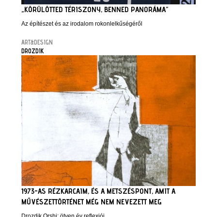
„KÖRÜLÖTTED TÉRISZONY, BENNED PANORÁMA”
Az építészet és az irodalom rokonlelkűségéről
ART&DESIGN
DROZDIK
1973-AS RÉZKARCAIM, ÉS A METSZÉSPONT, AMIT A
MŰVÉSZETTÖRTÉNET MÉG NEM NEVEZETT MEG
Drozdik Orshi: ötven év reflexiói