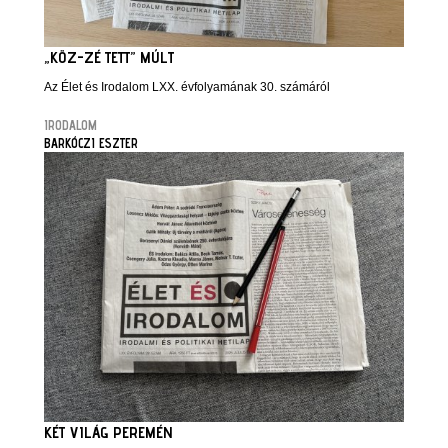
„KÖZ-ZÉ TETT” MÚLT
Az Élet és Irodalom LXX. évfolyamának 30. számáról
IRODALOM
BARKÓCZI ESZTER
KÉT VILÁG PEREMÉN