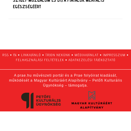
SZIGET: MOZGALOM ÉS DÍJ A FIATALOK MENTÁLIS
EGÉSZSÉGÉÉRT
RSS
•
1%
•
LINKAJÁNLÓ
•
ÍRJON NEKÜNK
•
MÉDIAAJÁNLAT
•
IMPRESSZUM
•
FELHASZNÁLÁSI FELTÉTELEK
•
ADATKEZELÉSI TÁJÉKOZTATÓ
A prae.hu művészeti portál és a Prae folyóirat kiadását,
működését a Magyar Kultúráért Alapítvány – Petőfi Kulturális
Ügynökség – támogatja.