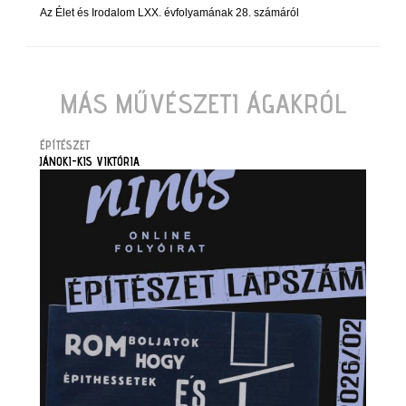
Az Élet és Irodalom LXX. évfolyamának 28. számáról
MÁS MŰVÉSZETI ÁGAKRÓL
ÉPÍTÉSZET
JÁNOKI-KIS VIKTÓRIA