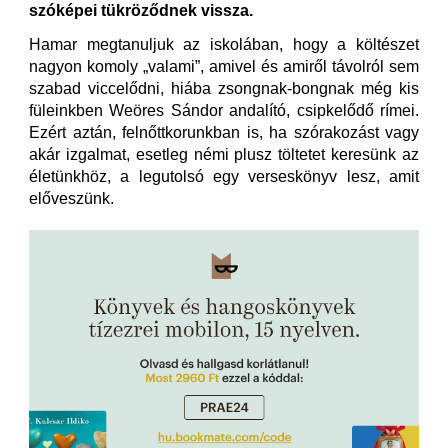
szóképei tükröződnek vissza.
Hamar megtanuljuk az iskolában, hogy a költészet
nagyon komoly „valami”, amivel és amiről távolról sem
szabad viccelődni, hiába zsongnak-bongnak még kis
füleinkben Weöres Sándor andalító, csipkelődő rímei.
Ezért aztán, felnőttkorunkban is, ha szórakozást vagy
akár izgalmat, esetleg némi plusz töltetet keresünk az
életünkhöz, a legutolsó egy verseskönyv lesz, amit
előveszünk.