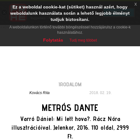
x
Ez a weboldal cookie-kat (sütiket) használ azért, hogy
PRAE.HU
×
TELEPÍTÉS
weboldalunk használata során a lehető legjobb élményt
Digital Evolution
Ingyenes - Google Play
tudjuk biztosítani.
A weboldalunkon történő további böngészéssel hozzájárulsz a cookie-k
használatához.
Folytatás
Tudj meg többet
IRODALOM
Kovács Rita
2018. 02. 19.
METRÓS DANTE
Varró Dániel: Mi lett hova?. Rácz Nóra
illusztrációival. Jelenkor, 2016. 110 oldal, 2999
Ft.