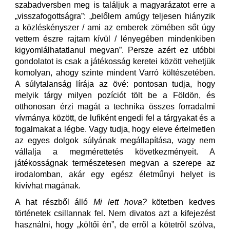
szabadversben meg is találjuk a magyarázatot erre a
„visszafogottságra”: „belőlem amúgy teljesen hiányzik
a közléskényszer / ami az emberek zömében sőt úgy
vettem észre rajtam kívül / lényegében mindenkiben
kigyomlálhatatlanul megvan”. Persze azért ez utóbbi
gondolatot is csak a játékosság keretei között vehetjük
komolyan, ahogy szinte mindent Varró költészetében.
A súlytalanság lírája az övé: pontosan tudja, hogy
melyik tárgy milyen pozíciót tölt be a Földön, és
otthonosan érzi magát a technika összes forradalmi
vívmánya között, de lufiként engedi fel a tárgyakat és a
fogalmakat a légbe. Vagy tudja, hogy eleve értelmetlen
az egyes dolgok súlyának megállapítása, vagy nem
vállalja a megmérettetés következményeit. A
játékosságnak természetesen megvan a szerepe az
irodalomban, akár egy egész életműnyi helyet is
kivívhat magának.
A hat részből álló
Mi lett hova?
kötetben kedves
történetek csillannak fel. Nem divatos azt a kifejezést
használni, hogy „költői én”, de erről a kötetről szólva,