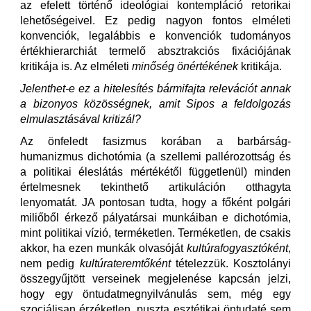
az efelett történő ideológiai kontempláció retorikai
lehetőségeivel. Ez pedig nagyon fontos elméleti
konvenciók, legalábbis e konvenciók tudományos
értékhierarchiát termelő absztrakciós fixációjának
kritikája is. Az elméleti
minőség önértékének
kritikája.
Jelenthet-e ez a hitelesítés bármifajta relevációt annak
a bizonyos közösségnek, amit Sipos a feldolgozás
elmulasztásával kritizál?
Az önfeledt fasizmus korában a barbárság-
humanizmus dichotómia (a szellemi pallérozottság és
a politikai éleslátás mértékétől függetlenül) minden
értelmesnek tekinthető artikuláción otthagyta
lenyomatát. JA pontosan tudta, hogy a főként polgári
miliőből érkező pályatársai munkáiban e dichotómia,
mint politikai vízió, terméketlen. Terméketlen, de csakis
akkor, ha ezen munkák olvasóját
kultúrafogyasztóként
,
nem pedig
kultúrateremtőként
tételezzük. Kosztolányi
összegyűjtött verseinek megjelenése kapcsán jelzi,
hogy egy öntudatmegnyilvánulás sem, még egy
szociálisan érzéketlen, puszta esztétikai öntudaté sem