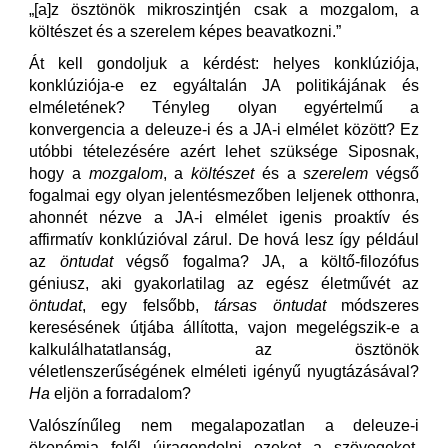
„[a]z ösztönök mikroszintjén csak a mozgalom, a
költészet és a szerelem képes beavatkozni.”
Át kell gondoljuk a kérdést: helyes konklúziója,
konklúziója-e ez egyáltalán JA politikájának és
elméletének? Tényleg olyan egyértelmű a
konvergencia a deleuze-i és a JA-i elmélet között? Ez
utóbbi tételezésére azért lehet szüksége Siposnak,
hogy a
mozgalom
, a
költészet
és a
szerelem
végső
fogalmai egy olyan jelentésmezőben leljenek otthonra,
ahonnét nézve a JA-i elmélet igenis proaktív és
affirmatív konklúzióval zárul. De hová lesz így például
az
öntudat
végső fogalma? JA, a költő-filozófus
géniusz, aki gyakorlatilag az egész életművét az
öntudat
, egy felsőbb,
társas öntudat
módszeres
keresésének útjába állította, vajon megelégszik-e a
kalkulálhatatlanság, az ösztönök
véletlenszerűségének elméleti igényű nyugtázásával?
Ha
eljön a forradalom?
Valószínűleg nem megalapozatlan a deleuze-i
ökonómia felől újragondolni ezeket a szövegeket,