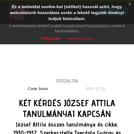
x
Ez a weboldal cookie-kat (sütiket) használ azért, hogy
PRAE.HU
×
TELEPÍTÉS
weboldalunk használata során a lehető legjobb élményt
Digital Evolution
Ingyenes - Google Play
tudjuk biztosítani.
A weboldalunkon történő további böngészéssel hozzájárulsz a cookie-k
használatához.
Folytatás
Tudj meg többet
IRODALOM
Csete Soma
2019. 03. 31.
KÉT KÉRDÉS JÓZSEF ATTILA
TANULMÁNYAI KAPCSÁN
József Attila összes tanulmánya és cikke,
1930-1937. Szerkesztette Tverdota György és