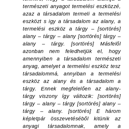
természeti anyagot termelési eszközzé,
azaz a társadalom termeli a termelési
eszközt s igy a társadalom az alany, a
termelési eszköz a tárgy – [sortörés]
alany – tárgy – alany [sortörés] tárgy –
alany – tárgy. [sortörés] Másfelől
azonban nem feledhetjük el, hogy
amennyiben a társadalom természeti
anyag, amelyet a termelési eszköz tesz
társadalommá, annyiban a termelési
eszköz az alany és a társadalom a
tárgy. Ennek megfelelően az alany-
tárgy viszony így változik: [sortörés]
tárgy – alany – tárgy [sortörés] alany –
tárgy – alany. [sortörés] E három
képletpár összevetéséből kitünik az
anyagi társadalomnak, amely a