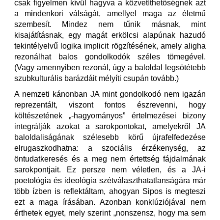
csak figyelmen kívül hagyva a közvetíthetőségnek azt
a mindenkori válságát, amellyel maga az életmű
szembesít. Mindez nem tűnik másnak, mint
kisajátításnak, egy magát erkölcsi alapúnak hazudó
tekintélyelvű logika implicit rögzítésének, amely aligha
rezonálhat balos gondolkodók széles tömegével.
(Vagy amennyiben rezonál, úgy a baloldal legsötétebb
szubkulturális barázdáit mélyíti csupán tovább.)
A nemzeti kánonban JA mint gondolkodó nem igazán
reprezentált, viszont fontos észrevenni, hogy
költészetének „-hagyományos” értelmezései bizony
integrálják azokat a sarokpontokat, amelyekről JA
baloldaliságának szélesebb körű újrafelfedezése
elrugaszkodhatna: a szociális érzékenység, az
öntudatkeresés és a meg nem értettség fájdalmának
sarokpontjait. Ez persze nem véletlen, és a JA-i
poetológia és ideológia szétválaszthatatlanságára már
több ízben is reflektáltam, ahogyan Sipos is megteszi
ezt a maga írásában. Azonban konklúziójával nem
érthetek egyet, mely szerint „nonszensz, hogy ma sem