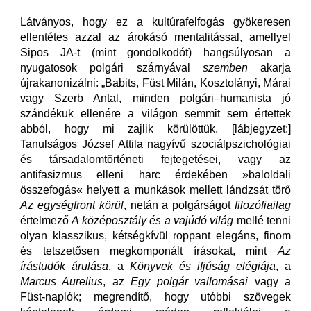
Látványos, hogy ez a kultúrafelfogás gyökeresen
ellentétes azzal az árokásó mentalitással, amellyel
Sipos JA-t (mint gondolkodót) hangsúlyosan a
nyugatosok polgári szárnyával
szemben
akarja
újrakanonizálni: „Babits, Füst Milán, Kosztolányi, Márai
vagy Szerb Antal, minden polgári–humanista jó
szándékuk ellenére a világon semmit sem értettek
abból, hogy mi zajlik körülöttük. [lábjegyzet:]
Tanulságos József Attila nagyívű szociálpszichológiai
és társadalomtörténeti fejtegetései, vagy az
antifasizmus elleni harc érdekében »baloldali
összefogás« helyett a munkások mellett lándzsát törő
Az egységfront körül
, netán a polgárságot
filozófiailag
értelmező
A középosztály és a vajúdó világ
mellé tenni
olyan klasszikus, kétségkívül roppant elegáns, finom
és tetszetősen megkomponált írásokat, mint
Az
írástudók árulása
, a
Könyvek és ifjúság elégiája
, a
Marcus Aurelius
, az
Egy polgár vallomásai
vagy a
Füst-naplók; megrendítő, hogy utóbbi szövegek