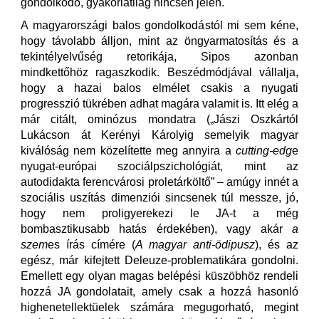
gondolkodó, gyakorlatilag nincsen jelen.
A magyarországi balos gondolkodástól mi sem kéne,
hogy távolabb álljon, mint az öngyarmatosítás és a
tekintélyelvűség retorikája, Sipos azonban
mindkettőhöz ragaszkodik. Beszédmódjával vállalja,
hogy a hazai balos elmélet csakis a nyugati
progresszió tükrében adhat magára valamit is. Itt elég a
már citált, ominózus mondatra („Jászi Oszkártól
Lukácson át Kerényi Károlyig semelyik magyar
kiválóság nem közelítette meg annyira a
cutting-edg
e
nyugat-európai szociálpszichológiát, mint az
autodidakta ferencvárosi proletárköltő” – amúgy innét a
szociális uszítás dimenziói sincsenek túl messze, jó,
hogy nem proligyerekezi le JA-t a még
bombasztikusabb hatás érdekében), vagy akár
a
szem
es írás címére (
A magyar anti-ödipusz
), és az
egész, már kifejtett Deleuze-problematikára gondolni.
Emellett egy olyan magas belépési küszöbhöz rendeli
hozzá JA gondolatait, amely csak a hozzá hasonló
highenetellektüelek számára megugorható, megint