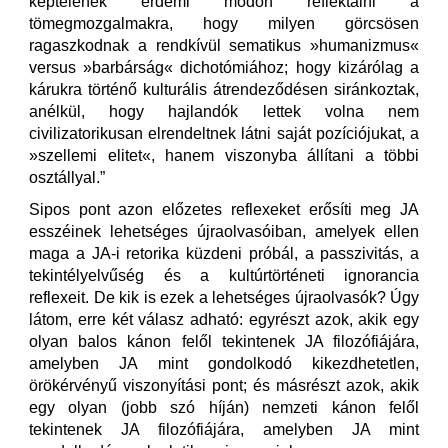
képtelenek érdemi módon reflektálni a
tömegmozgalmakra, hogy milyen görcsösen
ragaszkodnak a rendkívül sematikus »humanizmus«
versus »barbárság« dichotómiához; hogy kizárólag a
kárukra történő kulturális átrendeződésen siránkoztak,
anélkül, hogy hajlandók lettek volna nem
civilizatorikusan elrendeltnek látni saját pozíciójukat, a
»szellemi elitet«, hanem viszonyba állítani a többi
osztállyal.”
Sipos pont azon előzetes reflexeket erősíti meg JA
esszéinek lehetséges újraolvasóiban, amelyek ellen
maga a JA-i retorika küzdeni próbál, a passzivitás, a
tekintélyelvűség és a kultúrtörténeti ignorancia
reflexeit. De kik is ezek a lehetséges újraolvasók? Úgy
látom, erre két válasz adható: egyrészt azok, akik egy
olyan balos kánon felől tekintenek JA filozófiájára,
amelyben JA mint gondolkodó kikezdhetetlen,
örökérvényű viszonyítási pont; és másrészt azok, akik
egy olyan (jobb szó híján) nemzeti kánon felől
tekintenek JA filozófiájára, amelyben JA mint