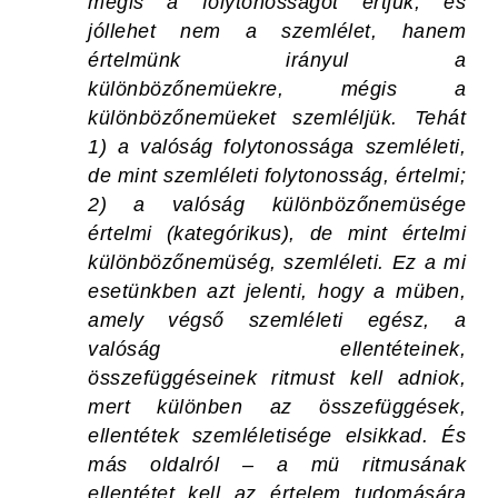
mégis a folytonosságot értjük; és
jóllehet nem a szemlélet, hanem
értelmünk irányul a
különbözőnemüekre, mégis a
különbözőnemüeket szemléljük.
Tehát
1) a valóság folytonossága szemléleti,
de mint szemléleti folytonosság, értelmi;
2) a valóság különbözőnemüsége
értelmi (kategórikus), de mint értelmi
különbözőnemüség, szemléleti.
Ez a mi
esetünkben azt jelenti, hogy
a müben,
amely végső szemléleti egész, a
valóság ellentéteinek,
összefüggéseinek ritmust kell adniok,
mert különben az összefüggések,
ellentétek szemléletisége elsikkad. És
más oldalról –
a mü ritmusának
ellentétet kell az értelem tudomására