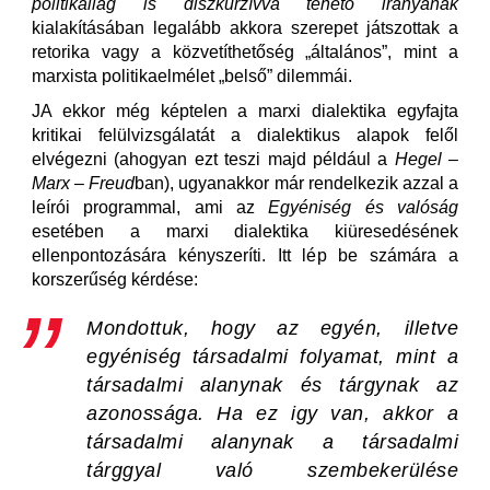
politikailag is diszkurzívvá tehető irányának
kialakításában legalább akkora szerepet játszottak a
retorika vagy a közvetíthetőség „általános”, mint a
marxista politikaelmélet „belső” dilemmái.
JA ekkor még képtelen a marxi dialektika egyfajta
kritikai felülvizsgálatát a dialektikus alapok felől
elvégezni (ahogyan ezt teszi majd például a
Hegel
–
Marx
–
Freud
ban), ugyanakkor már rendelkezik azzal a
leírói programmal, ami az
Egyéniség és valóság
esetében a marxi dialektika kiüresedésének
ellenpontozására kényszeríti. Itt lép be számára a
korszerűség kérdése:
Mondottuk, hogy az egyén, illetve
egyéniség társadalmi folyamat, mint a
társadalmi alanynak és tárgynak az
azonossága. Ha ez igy van, akkor a
társadalmi alanynak a társadalmi
tárggyal való szembekerülése