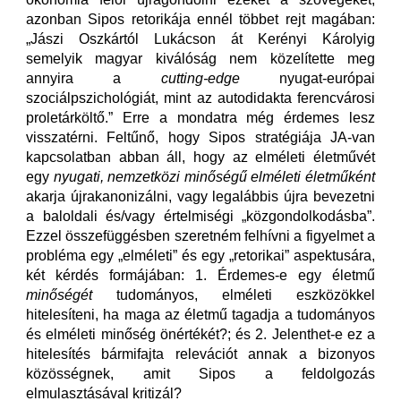
azonban Sipos retorikája ennél többet rejt magában:
„Jászi Oszkártól Lukácson át Kerényi Károlyig
semelyik magyar kiválóság nem közelítette meg
annyira a
cutting-edge
nyugat-európai
szociálpszichológiát, mint az autodidakta ferencvárosi
proletárköltő.” Erre a mondatra még érdemes lesz
visszatérni. Feltűnő, hogy Sipos stratégiája JA-van
kapcsolatban abban áll, hogy az elméleti életművét
egy
nyugati, nemzetközi minőségű elméleti életműként
akarja újrakanonizálni, vagy legalábbis újra bevezetni
a baloldali és/vagy értelmiségi „közgondolkodásba”.
Ezzel összefüggésben szeretném felhívni a figyelmet a
probléma egy „elméleti” és egy „retorikai” aspektusára,
két kérdés formájában: 1. Érdemes-e egy életmű
minőségét
tudományos, elméleti eszközökkel
hitelesíteni, ha maga az életmű tagadja a tudományos
és elméleti minőség önértékét?; és 2. Jelenthet-e ez a
hitelesítés bármifajta relevációt annak a bizonyos
közösségnek, amit Sipos a feldolgozás
elmulasztásával kritizál?