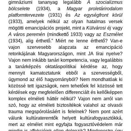
gimnáziumi tananyag legalább
A szocializmus
bölcselete
(1934), a
Magyar proletárirodalom
platformtervezete
(1931) és
Az egységfront körül
(1933), amelyek nélkül az olyan hatalmas versek
mögötti emancipációs projekt, mint a
Külvárosi éj
vagy
A város peremén
(mindkettő 1933) vagy az
Eszmélet
(1934), alig érthető.” Miért ne lenne érthető? Van-e
vajon szervesebb alapzata az emancipáció
retorikájának Magyarországon, mint JA lírai nyelve?
Vajon nem inkább tanári kompetencia, vagy legalábbis
a tanárképzés oktatáspolitikai kérdése az, hogy
mennyit kamatoztatunk ebből a szervességből,
úgymond az élő hagyományból? Nem mondhatóak ki
közössé tett igazságok, nem tehetőek fel közössé tett
kérdések egy megfelelően differenciált és kellőképpen
komplex elméleti háttér nélkül? Vajon nem arról van
szó, hogy az elméleti biztosítékok valahol az olvasói
trauma megspórolásáért is felelnek? Nem pont azért
válunk kultúrateremtők helyett kultúrafogyasztókká,
mert az elmélet mint egyfajta fogyasztóvédelem már
mindig is affekcióink ellen dolgozik? Mindenestre úgy