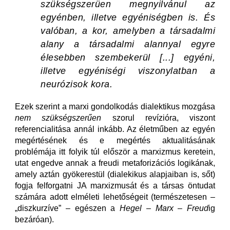
szükségszerüen megnyilvánul az
egyénben, illetve egyéniségben is. És
valóban, a kor, amelyben a társadalmi
alany a társadalmi alannyal egyre
élesebben szembekerül [...] egyéni,
illetve egyéniségi viszonylatban a
neurózisok kora.
Ezek szerint a marxi gondolkodás dialektikus mozgása
nem szükségszerűen
szorul revízióra, viszont
referencialitása annál inkább. Az életműben az egyén
megértésének és e megértés aktualitásának
problémája itt folyik túl először a marxizmus keretein,
utat engedve annak a freudi metaforizációs logikának,
amely aztán gyökerestül (dialekikus alapjaiban is, sőt)
fogja felforgatni JA marxizmusát és a társas öntudat
számára adott elméleti lehetőségeit (természetesen –
„diszkurzíve” – egészen a
Hegel
–
Marx
–
Freud
ig
bezáróan).