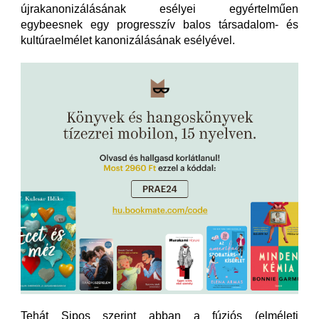
újrakanonizálásának esélyei egyértelműen
egybeesnek egy progresszív balos társadalom- és
kultúraelmélet kanonizálásának esélyével.
Tehát Sipos szerint abban a fúziós (elméleti