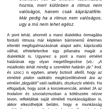
hoznia
, mert különben a ritmus nem
valóságos, hanem csak káprázatféle.
Már pedig ha a ritmus nem valóságos,
ugy a mü nem lehet egész.
A pont tehát, ahonnét a marxi dialektika önmagába
forduló ritmusa már képtelen bárminemű értelmes
ellentét megfogalmazásának alapot adni, káprázattá
válhat, elhiteltelenítve egy pillanatra magát a
dialektikát is. Ugyanez a pont a marxi elmélet
határának egy olyan megelőlegezése (vö.: „
A
müalkotás tehát mindig a szemlélet határán jár
.”
Irod.
és szoc.
) is egyben, amely biztosít afelől, hogy
az
elméleti plafon radikális megközelítésének ára az
elmélet „tárgyától” való radikális, diszkurzív eltérés.
Ha
elfogadjuk, hogy azok a konzekvenciák, amiket JA az
Irodalom és szocializmus
ban a költészetre nézve
levon, reflektáltak saját elméleti munkásságában is,
akkor elkezdhetjük belátni, hogy e munkásság