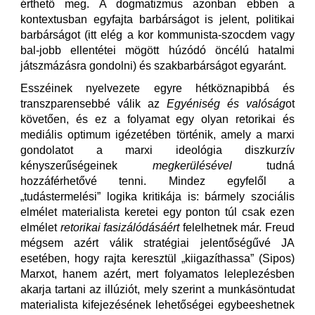
érthető meg. A dogmatizmus azonban ebben a
kontextusban egyfajta barbárságot is jelent, politikai
barbárságot (itt elég a kor kommunista-szocdem vagy
bal-jobb ellentétei mögött húzódó öncélú hatalmi
játszmázásra gondolni) és szakbarbárságot egyaránt.
Esszéinek nyelvezete egyre hétköznapibbá és
transzparensebbé válik az
Egyéniség és valóság
ot
követően, és ez a folyamat egy olyan retorikai és
mediális optimum igézetében történik, amely a marxi
gondolatot a marxi ideológia diszkurzív
kényszerűségeinek
megkerülésével
tudná
hozzáférhetővé tenni. Mindez egyfelől a
„tudástermelési” logika kritikája is: bármely szociális
elmélet materialista keretei egy ponton túl csak ezen
elmélet
retorikai fasizálódásáért
felelhetnek már. Freud
mégsem azért válik stratégiai jelentőségűvé JA
esetében, hogy rajta keresztül „kiigazíthassa” (Sipos)
Marxot, hanem azért, mert folyamatos leleplezésben
akarja tartani az illúziót, mely szerint a munkásöntudat
materialista kifejezésének lehetőségei egybeeshetnek