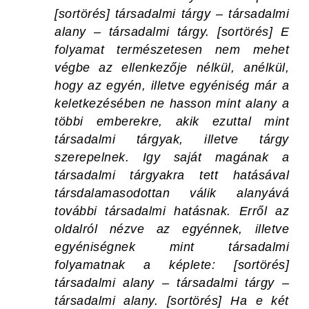
[sortörés] társadalmi tárgy – társadalmi
alany – társadalmi tárgy. [sortörés] E
folyamat természetesen nem mehet
végbe az ellenkezője nélkül, anélkül,
hogy az egyén, illetve egyéniség már a
keletkezésében ne hasson mint alany a
többi emberekre, akik ezuttal mint
társadalmi tárgyak, illetve tárgy
szerepelnek. Igy saját magának a
társadalmi tárgyakra tett hatásával
társdalamasodottan válik alanyává
további társadalmi hatásnak. Erről az
oldalról nézve az egyénnek, illetve
egyéniségnek mint társadalmi
folyamatnak a képlete: [sortörés]
társadalmi alany – társadalmi tárgy –
társadalmi alany. [sortörés] Ha e két