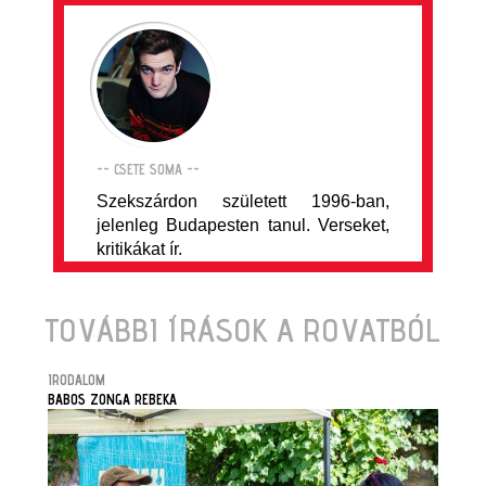
-- CSETE SOMA --
Szekszárdon született 1996-ban,
jelenleg Budapesten tanul. Verseket,
kritikákat ír.
TOVÁBBI ÍRÁSOK A ROVATBÓL
IRODALOM
BABOS ZONGA REBEKA