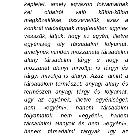
képletet, amely egyazon folyamatnak
két oldalról való külön-külön
megközelitése, összevetjük, azaz a
konkrét valóságnak megfelelően egynek
vesszük, látjuk, hogy az egyén, illetve
egyéniség oly társadalmi folyamat,
amelynek minden mozzanata társadalmi
alany társadalmi tárgy s hogy a
mozzanat alanyi mivoltja is tárgyi és
tárgyi mivoltja is alanyi. Azaz, amint a
társadalom természeti anyagi alany és
természeti anyagi tárgy és folyamat,
ugy az egyének, illetve egyéniségek
nem »egyéni«, hanem társadalmi
folyamatok, nem »egyéni«, hanem
társadalmi alanyok és nem »egyéni«,
hanem társadalmi tárgyak. Igy az