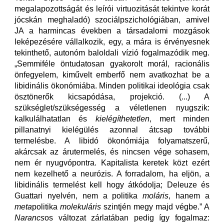
megalapozottságát és leírói virtuozitását tekintve korát
jócskán meghaladó) szociálpszichológiában, amivel
JA a harmincas években a társadalomi mozgások
leképezésére vállalkozik, egy, a mára is érvényesnek
tekinthető, autonóm baloldali vízió fogalmazódik meg.
„Semmiféle öntudatosan gyakorolt morál, racionális
önfegyelem, kiművelt emberfő nem avatkozhat be a
libidinális ökonómiába. Minden politikai ideológia csak
ösztönerők kicsapódása, projekció. (...) A
szükséglet/szükségesség a véletlenen nyugszik:
kalkulálhatatlan és
kielégíthetetlen
, mert minden
pillanatnyi kielégülés azonnal átcsap további
termelésbe. A libidó ökonómiája folyamatszerű,
akárcsak az árutermelés, és nincsen vége sohasem,
nem ér nyugvópontra. Kapitalista keretek közt ezért
nem kezelhető a neurózis. A forradalom, ha eljön, a
libidinális termelést kell hogy átkódolja; Deleuze és
Guattari nyelvén, nem a politika
moláris
, hanem a
meta
politika
molekuláris
szintjén megy majd végbe.” A
Narancs
os változat zárlatában pedig így fogalmaz: