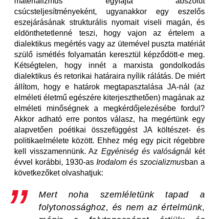
materializmus egyfajta abszolút
csúcsteljesítményeként, ugyanakkor egy eszelős
eszejárásának strukturális nyomait viseli magán, és
eldönthetetlenné teszi, hogy vajon az értelem a
dialektikus megértés vagy az ütemével puszta matériát
szülő ismétlés folyamatán keresztül képződött-e meg.
Kétségtelen, hogy innét a marxista gondolkodás
dialektikus és retorikai határaira nyílik rálátás. De miért
állítom, hogy e határok megtapasztalása JA-nál (az
elméleti életmű egészére kiterjeszthetően) magának az
elméleti minőségnek a megkérdőjelezésébe fordul?
Akkor adható erre pontos válasz, ha megértünk egy
alapvetően poétikai összefüggést JA költészet- és
politikaelmélete között. Ehhez még egy picit régebbre
kell visszamennünk. Az
Egyéniség és valóság
nál két
évvel korábbi, 1930-as
Irodalom és szocializmus
ban a
következőket olvashatjuk:
Mert
noha szemléletünk tapad a
folytonossághoz, és nem az értelmünk,