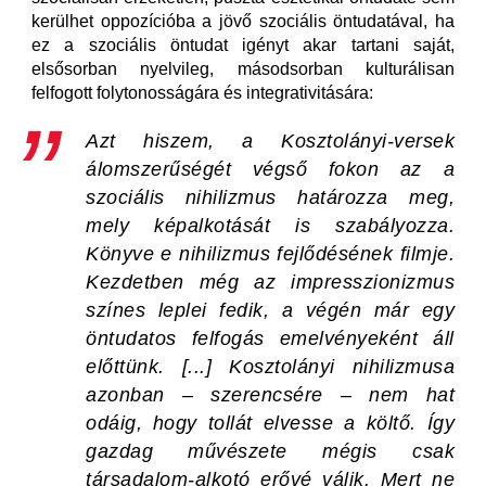
kerülhet oppozícióba a jövő szociális öntudatával, ha
ez a szociális öntudat igényt akar tartani saját,
elsősorban nyelvileg, másodsorban kulturálisan
felfogott folytonosságára és integrativitására:
Azt hiszem, a Kosztolányi-versek
álomszerűségét végső fokon az a
szociális nihilizmus határozza meg,
mely képalkotását is szabályozza.
Könyve e nihilizmus fejlődésének filmje.
Kezdetben még az impresszionizmus
színes leplei fedik, a végén már egy
öntudatos felfogás emelvényeként áll
előttünk. [...] Kosztolányi nihilizmusa
azonban – szerencsére – nem hat
odáig, hogy tollát elvesse a költő. Így
gazdag művészete mégis csak
társadalom-alkotó erővé válik. Mert ne