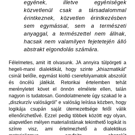
egyének, illetve egyéniségek
közvetlenül csak a társadalommal
érintkeznek, közvetlen érintkezésben
sem egymással, sem a természeti
anyaggal, a természettel nem állnak,
hacsak nem valamilyen fejetetején álló
abstrakt elgondolás számára
.
Félelmetes, amit itt olvasunk. JA annyira túlpörgeti a
hegeli-marxi dialektikát, hogy szinte „khiazmatikát”
csinál belőle, egymást kioltó cserefolyamatok abszolút
és öncélú játékát. Retorikai értelemben tehát
merényletet követ el önnön elmélete ellen, talán
nagyon is tudatosan. Gondolatmenete úgy szakad le a
„diszkurzív valóságról” e valóság leírása közben, hogy
logikája csupán saját ütemezettsége felől válik
ellenőrizhetővé. Ezzel pedig többek között egy olyan,
alapvetően mélyen materialistának tekinthető logikát is
színre visz, ami értelmezhető a dialektikus