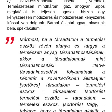
c)
kvázi-esszépoétikai kísérlet (Tverdota).
Természetesen mindhárom igaz, ahogyan Sipos
meglátásai is teljesen jogosak, hiszen egy
kényszeresen módszeres és módszeresen kényszeres
írással van dolgunk. Bárhol és bárhogyan olvasunk
bele, spektákulum:
Mármost, ha a társadalom a termelési
eszköz révén alanya és tárgya a
természeti anyag társadalmositásának,
akkor a társadalomnak mint
társadalmositási illetve
társadalmosodási folyamatnak a
képletét a következőkben állithatjuk:
[sortörés] társadalom – termelési
eszköz – társadalom [sortörés]
termelési eszköz – társadalom –
termelési eszköz. [sortörés] Vagy, –
tekintve, hogy a társadalom alakitja a