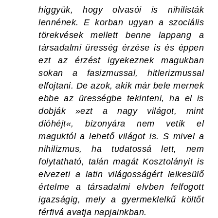
higgyük, hogy olvasói is nihilisták
lennének. E korban ugyan a szociális
törekvések mellett benne lappang a
társadalmi üresség érzése is és éppen
ezt az érzést igyekeznek magukban
sokan a fasizmussal, hitlerizmussal
elfojtani. De azok, akik már bele mernek
ebbe az ürességbe tekinteni, ha el is
dobják »ezt a nagy világot, mint
dióhéjt«, bizonyára nem vetik el
maguktól a lehető világot is. S mivel a
nihilizmus, ha tudatossá lett, nem
folytatható, talán magát Kosztolányit is
elvezeti a latin világosságért lelkesülő
értelme a társadalmi elvben felfogott
igazságig, mely a gyermeklelkű költőt
férfivá avatja napjainkban.