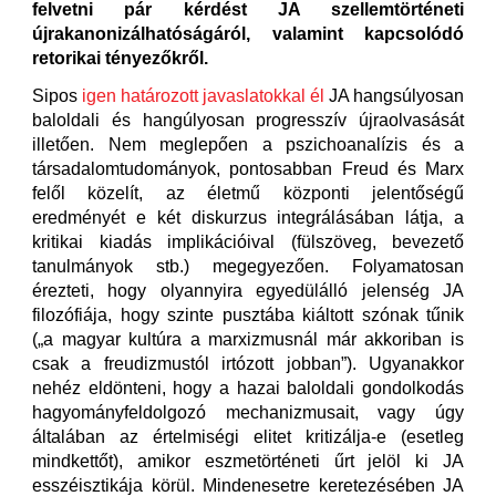
felvetni pár kérdést JA szellemtörténeti
újrakanonizálhatóságáról, valamint kapcsolódó
retorikai tényezőkről.
Sipos
igen határozott javaslatokkal él
JA hangsúlyosan
baloldali és hangúlyosan progresszív újraolvasását
illetően. Nem meglepően a pszichoanalízis és a
társadalomtudományok, pontosabban Freud és Marx
felől közelít, az életmű központi jelentőségű
eredményét e két diskurzus integrálásában látja, a
kritikai kiadás implikációival (fülszöveg, bevezető
tanulmányok stb.) megegyezően. Folyamatosan
érezteti, hogy olyannyira egyedülálló jelenség JA
filozófiája, hogy szinte pusztába kiáltott szónak tűnik
(„a magyar kultúra a marxizmusnál már akkoriban is
csak a freudizmustól irtózott jobban”). Ugyanakkor
nehéz eldönteni, hogy a hazai baloldali gondolkodás
hagyományfeldolgozó mechanizmusait, vagy úgy
általában az értelmiségi elitet kritizálja-e (esetleg
mindkettőt), amikor eszmetörténeti űrt jelöl ki JA
esszéisztikája körül. Mindenesetre keretezésében JA