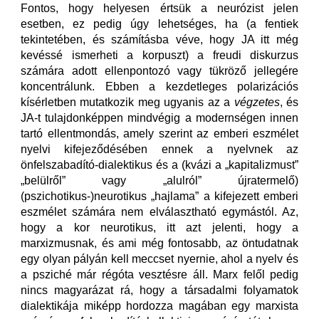
Fontos, hogy helyesen értsük a neurózist jelen
esetben, ez pedig úgy lehetséges, ha (a fentiek
tekintetében, és számításba véve, hogy JA itt még
kevéssé ismerheti a korpuszt) a freudi diskurzus
számára adott ellenpontozó vagy tükröző jellegére
koncentrálunk. Ebben a kezdetleges polarizációs
kísérletben mutatkozik meg ugyanis az a
végzetes
, és
JA-t tulajdonképpen mindvégig a modernségen innen
tartó ellentmondás, amely szerint az emberi eszmélet
nyelvi kifejeződésében ennek a nyelvnek az
önfelszabadító-dialektikus és a (kvázi a „kapitalizmust”
„belülről” vagy „alulról” újratermelő)
(pszichotikus-)neurotikus „hajlama” a kifejezett emberi
eszmélet számára nem elválasztható egymástól. Az,
hogy a kor neurotikus, itt azt jelenti, hogy a
marxizmusnak, és ami még fontosabb, az öntudatnak
egy olyan pályán kell meccset nyernie, ahol a nyelv és
a psziché már régóta vesztésre áll. Marx felől pedig
nincs magyarázat rá, hogy a társadalmi folyamatok
dialektikája miképp hordozza magában egy marxista