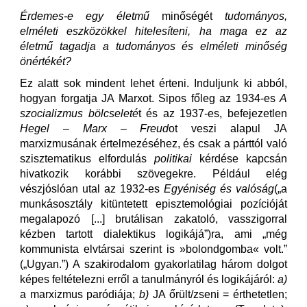
Érdemes-e egy életmű
minőségét
tudományos,
elméleti eszközökkel hitelesíteni, ha maga ez az
életmű tagadja a tudományos és elméleti minőség
önértékét?
Ez alatt sok mindent lehet érteni. Induljunk ki abból,
hogyan forgatja JA Marxot. Sipos főleg az 1934-es
A
szocializmus bölcseleté
t és az 1937-es, befejezetlen
Hegel
–
Marx
–
Freud
ot veszi alapul JA
marxizmusának értelmezéséhez, és csak a párttól való
szisztematikus elfordulás
politikai
kérdése kapcsán
hivatkozik korábbi szövegekre. Például elég
vészjóslóan utal az 1932-es
Egyéniség és valóság
(„a
munkásosztály kitüntetett episztemológiai pozícióját
megalapozó [...] brutálisan zakatoló, vasszigorral
kézben tartott dialektikus logikájá”)ra, ami „még
kommunista elvtársai szerint is »bolondgomba« volt.”
(„Ugyan.”) A szakirodalom gyakorlatilag három dolgot
képes feltételezni erről a tanulmányról és logikájáról:
a)
a marxizmus paródiája;
b)
JA őrült/zseni = érthetetlen;