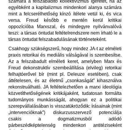
számára a felszabadító kollektivizmus ígéretét, ha az
egyébként a kapitalizmus mindenkori alanya számára
mint a felcserélhetőség kínzó ítélete vetül ki, és vica
versa. Freud később e mentén kerül kritikai
oppozícióba Marxszal, és mindegyre nyilvánvalóvá
teszi: a társas öntudat feltételrendszere nem írható le a
társas öntudat felszabadulásának történeteként.
Csakhogy szükségszerű, hogy mindez JA-t az elméleti
praxis retorikai és mediális válságával is szembesítse.
Az a felszabadult elméleti keret, amelyben Marx és
Freud dekonstruktív szembeállítása (elvileg) retorikai
felhajtóerővel bír (mint pl. Deleuze esetében), csak
áttételesen, és az életmű „csonkaságát” kihasználva
rekonstruálható. JA feltételezhetően a marxi ideológia
közvetíthetőségének kritikájaként, tudatosan formálta
tudományos munkásságát, ahogyan ez a politikai
szerepvállalásában is visszatükröződik: írásainak (mint
„intervencióknak”) diskurzusszervező potenciálja
csakis a dogmatizmusból adódó
párbeszédképtelenség mindenkori antitéziseként