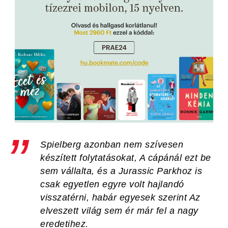
Spielberg azonban nem szívesen
készített folytatásokat,
A cápá
nál ezt be
sem vállalta, és a
Jurassic Park
hoz is
csak egyetlen egyre volt hajlandó
visszatérni, habár egyesek szerint
Az
elveszett világ
sem ér már fel a nagy
eredetihez.