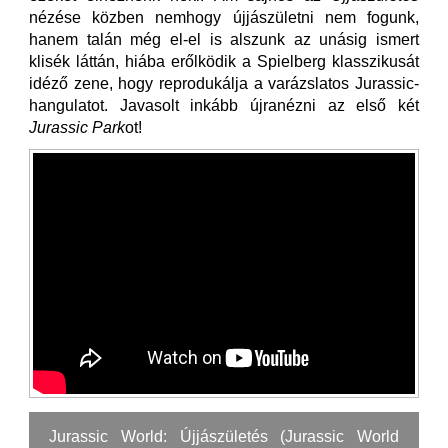
nézése közben nemhogy újjászületni nem fogunk,
hanem talán még el-el is alszunk az unásig ismert
klisék láttán, hiába erőlködik a Spielberg klasszikusát
idéző zene, hogy reprodukálja a varázslatos Jurassic-
hangulatot. Javasolt inkább újranézni az első két
Jurassic Park
ot!
Jurassic World: Újjászületés (Jurassic World