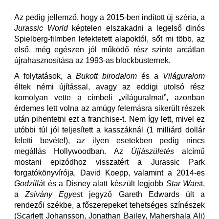
Az pedig jellemző, hogy a 2015-ben indított új széria, a
Jurassic World
képtelen elszakadni a legelső dinós
Spielberg-filmben lefektetett alapoktól, sőt mi több, az
első, még egészen jól működő rész szinte arcátlan
újrahasznosítása az 1993-as blockbusternek.
A folytatások, a
Bukott birodalom
és a
Világuralom
éltek némi újítással, avagy az eddigi utolsó rész
komolyan vette a címbeli „világuralmat”, azonban
érdemes lett volna az amúgy felemásra sikerült részek
után pihentetni ezt a franchise-t. Nem így lett, mivel ez
utóbbi túl jól teljesített a kasszáknál (1 milliárd dollár
feletti bevétel), az ilyen esetekben pedig nincs
megállás Hollywoodban. Az
Újjászületés
alcímű
mostani epizódhoz visszatért a Jurassic Park
forgatókönyvírója, David Koepp, valamint a 2014-es
Godzillá
t és a Disney alatt készült legjobb
Star Wars
t,
a
Zsivány Egyes
t jegyző Gareth Edwards ült a
rendezői székbe, a főszerepeket tehetséges színészek
(Scarlett Johansson, Jonathan Bailey, Mahershala Ali)