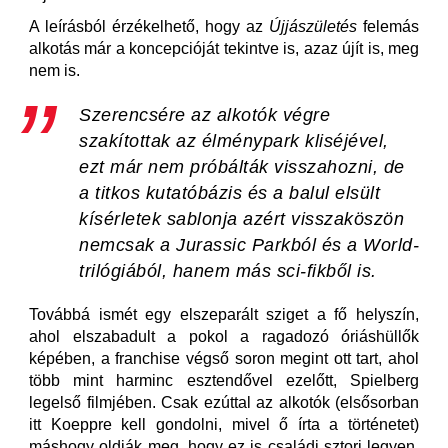
A leírásból érzékelhető, hogy az
Újjászületés
felemás
alkotás már a koncepcióját tekintve is, azaz újít is, meg
nem is.
Szerencsére az alkotók végre
szakítottak az élménypark kliséjével,
ezt már nem próbálták visszahozni, de
a titkos kutatóbázis és a balul elsült
kísérletek sablonja azért visszaköszön
nemcsak a
Jurassic Park
ból és a World-
trilógiából, hanem más sci-fikből is.
Továbbá ismét egy elszeparált sziget a fő helyszín,
ahol elszabadult a pokol a ragadozó óriáshüllők
képében, a franchise végső soron megint ott tart, ahol
több mint harminc esztendővel ezelőtt, Spielberg
legelső filmjében. Csak ezúttal az alkotók (elsősorban
itt Koeppre kell gondolni, mivel ő írta a történetet)
máshogy oldják meg, hogy ez is családi sztori legyen,