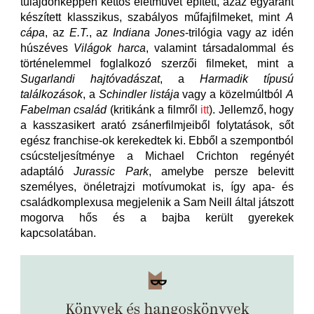
tulajdonképpen kettős életművet épített, azaz egyaránt
készített klasszikus, szabályos műfajfilmeket, mint
A
cápa
, az
E.T.
, az
Indiana Jones
-trilógia vagy az idén
húszéves
Világok harca
, valamint társadalommal és
történelemmel foglalkozó szerzői filmeket, mint a
Sugarlandi hajtóvadászat
, a
Harmadik típusú
találkozások
, a
Schindler listája
vagy a közelmúltból
A
Fabelman család
(kritikánk a filmről
itt
). Jellemző, hogy
a kasszasikert arató zsánerfilmjeiből folytatások, sőt
egész franchise-ok kerekedtek ki. Ebből a szempontból
csúcsteljesítménye a Michael Crichton regényét
adaptáló
Jurassic Park
, amelybe persze belevitt
személyes, önéletrajzi motívumokat is, így apa- és
családkomplexusa megjelenik a Sam Neill által játszott
mogorva hős és a bajba került gyerekek
kapcsolatában.