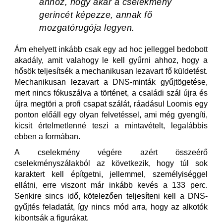
ahhoz, hogy akár a cselekmény
gerincét képezze, annak fő
mozgatórugója legyen.
Ám ehelyett inkább csak egy ad hoc jelleggel bedobott
akadály, amit valahogy le kell gyűrni ahhoz, hogy a
hősök teljesítsék a mechanikusan lezavart fő küldetést.
Mechanikusan lezavart a DNS-minták gyűjtögetése,
mert nincs fókuszálva a történet, a családi szál újra és
újra megtöri a profi csapat szálát, ráadásul Loomis egy
ponton előáll egy olyan felvetéssel, ami még gyengíti,
kicsit értelmetlenné teszi a mintavételt, legalábbis
ebben a formában.
A cselekmény végére azért összeérő
cselekményszálakból az következik, hogy túl sok
karaktert kell építgetni, jellemmel, személyiséggel
ellátni, erre viszont már inkább kevés a 133 perc.
Senkire sincs idő, kötelezően teljesíteni kell a DNS-
gyűjtés feladatát, így nincs mód arra, hogy az alkotók
kibontsák a figurákat.