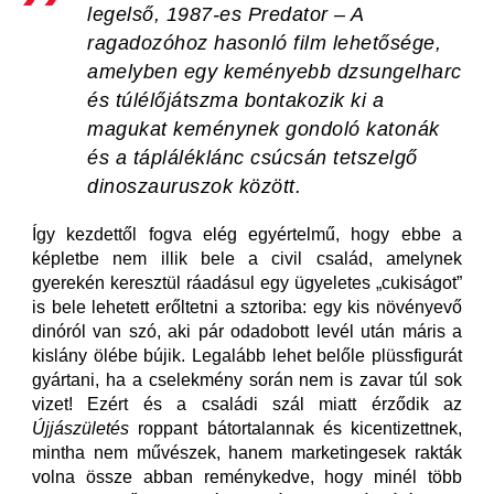
legelső, 1987-es
Predator – A
ragadozó
hoz hasonló film lehetősége,
amelyben egy keményebb dzsungelharc
és túlélőjátszma bontakozik ki a
magukat keménynek gondoló katonák
és a tápláléklánc csúcsán tetszelgő
dinoszauruszok között.
Így kezdettől fogva elég egyértelmű, hogy ebbe a
képletbe nem illik bele a civil család, amelynek
gyerekén keresztül ráadásul egy ügyeletes „cukiságot”
is bele lehetett erőltetni a sztoriba: egy kis növényevő
dinóról van szó, aki pár odadobott levél után máris a
kislány ölébe bújik. Legalább lehet belőle plüssfigurát
gyártani, ha a cselekmény során nem is zavar túl sok
vizet! Ezért és a családi szál miatt érződik az
Újjászületés
roppant bátortalannak és kicentizettnek,
mintha nem művészek, hanem marketingesek rakták
volna össze abban reménykedve, hogy minél több