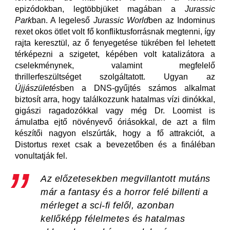
epizódokban, legtöbbjüket magában a
Jurassic
Park
ban. A legeleső
Jurassic World
ben az Indominus
rexet okos ötlet volt fő konfliktusforrásnak megtenni, így
rajta keresztül, az ő fenyegetése tükrében fel lehetett
térképezni a szigetet, képében volt katalizátora a
cselekménynek, valamint megfelelő
thrillerfeszültséget szolgáltatott. Ugyan az
Újjászületés
ben a DNS-gyűjtés számos alkalmat
biztosít arra, hogy találkozzunk hatalmas vízi dinókkal,
gigászi ragadozókkal vagy még Dr. Loomist is
ámulatba ejtő növényevő óriásokkal, de azt a film
készítői nagyon elszúrták, hogy a fő attrakciót, a
Distortus rexet csak a bevezetőben és a fináléban
vonultatják fel.
Az előzetesekben megvillantott mutáns
már a fantasy és a horror felé billenti a
mérleget a sci-fi felől, azonban
kellőképp félelmetes és hatalmas