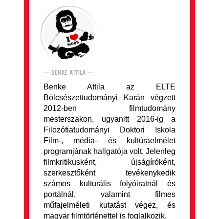
-- BENKE ATTILA --
Benke Attila az ELTE
Bölcsészettudományi Karán végzett
2012-ben filmtudomány
mesterszakon, ugyanitt 2016-ig a
Filozófiatudományi Doktori Iskola
Film-, média- és kultúraelmélet
programjának hallgatója volt. Jelenleg
filmkritikusként, újságíróként,
szerkesztőként tevékenykedik
számos kulturális folyóiratnál és
portálnál, valamint filmes
műfajelméleti kutatást végez, és
magyar filmtörténettel is foglalkozik.