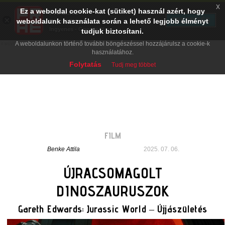
x
Ez a weboldal cookie-kat (sütiket) használ azért, hogy
PRAE.HU
×
TELEPÍTÉS
weboldalunk használata során a lehető legjobb élményt
Digital Evolution
Ingyenes - Google Play
tudjuk biztosítani.
A weboldalunkon történő további böngészéssel hozzájárulsz a cookie-k
használatához.
Folytatás
Tudj meg többet
FILM
Benke Attila
2025. 07. 06.
ÚJRACSOMAGOLT
DINOSZAURUSZOK
Gareth Edwards: Jurassic World – Újjászületés