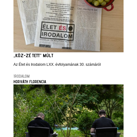
„KÖZ-ZÉ TETT” MÚLT
Az Élet és Irodalom LXX. évfolyamának 30. számáról
IRODALOM
HORVÁTH FLORENCIA