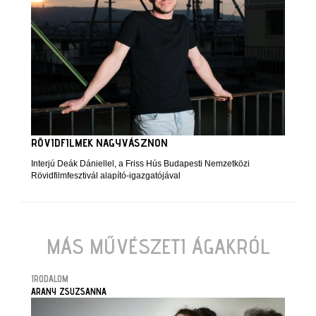
RÖVIDFILMEK NAGYVÁSZNON
Interjú Deák Dániellel, a Friss Hús Budapesti Nemzetközi
Rövidfilmfesztivál alapító-igazgatójával
MÁS MŰVÉSZETI ÁGAKRÓL
IRODALOM
ARANY ZSUZSANNA