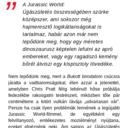
A
Jurassic World:
Újjászületés
összességében szürke
középszer, ami sokszor még
hajmeresztő logikátlanságokat is
tartalmaz, habár azon már nem
lepődünk meg, hogy egy méretes
dinoszaurusz képtelen lefutni az apró
embereket, vagy egy ragadozó kemény
bőrét átviszi egy kispisztoly lövedéke.
Nem lepődünk meg, mert a
Bukott birodalom
csúcsra
járatta a vadbaromságokat, élen azzal a jelenettel,
amelyben Chris Pratt félig lebénult hőse próbálja
fedezékbe rakosgatni testrészeit, miközben tőle pár
centiméterre a kitört vulkán lávája „udvariasan vár”.
Persze ha csak ilyen problémák lennének a legújabb
Jurassic World-filmmel, de egyébként egy
felvillanyozó, emlékezetes moziélményt nyújtana,
ezeket elnéznénk neki. Ám sajnos az
Újjászületés