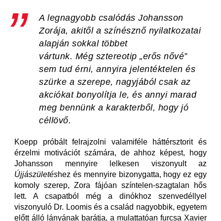
A legnagyobb csalódás Johansson
Zorája, akitől a színésznő nyilatkozatai
alapján sokkal többet
vártunk. Még sztereotip „erős nővé”
sem tud érni, annyira jelentéktelen és
szürke a szerepe, nagyjából csak az
akciókat bonyolítja le, és annyi marad
meg bennünk a karakterből, hogy jó
céllövő.
Koepp próbált felrajzolni valamiféle háttérsztorit és
érzelmi motivációt számára, de ahhoz képest, hogy
Johansson mennyire lelkesen viszonyult az
Újjászületés
hez és mennyire bizonygatta, hogy ez egy
komoly szerep, Zora fájóan színtelen-szagtalan hős
lett. A csapatból még a dinókhoz szenvedéllyel
viszonyuló Dr. Loomis és a család nagyobbik, egyetem
előtt álló lányának barátja, a mulattatóan furcsa Xavier