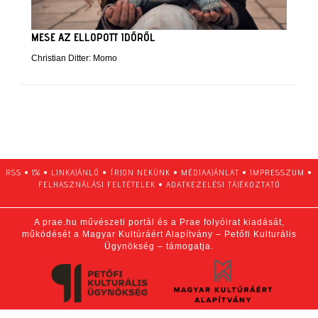
MESE AZ ELLOPOTT IDŐRŐL
Christian Ditter: Momo
RSS
•
1%
•
LINKAJÁNLÓ
•
ÍRJON NEKÜNK
•
MÉDIAAJÁNLAT
•
IMPRESSZUM
•
FELHASZNÁLÁSI FELTÉTELEK
•
ADATKEZELÉSI TÁJÉKOZTATÓ
A prae.hu művészeti portál és a Prae folyóirat kiadását,
működését a Magyar Kultúráért Alapítvány – Petőfi Kulturális
Ügynökség – támogatja.