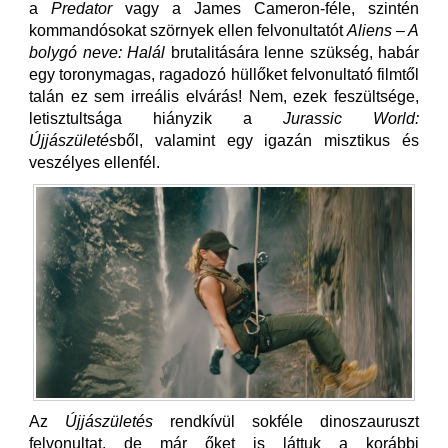
a
Predator
vagy a James Cameron-féle, szintén
kommandósokat szörnyek ellen felvonultatót
Aliens – A
bolygó neve: Halál
brutalitására lenne szükség, habár
egy toronymagas, ragadozó hüllőket felvonultató filmtől
talán ez sem irreális elvárás! Nem, ezek feszültsége,
letisztultsága hiányzik a
Jurassic World:
Újjászületés
ből, valamint egy igazán misztikus és
veszélyes ellenfél.
Az
Újjászületés
rendkívül sokféle dinoszauruszt
felvonultat, de már őket is láttuk a korábbi