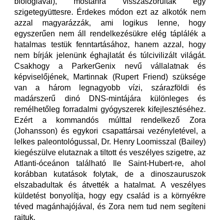
biológiával), mostanra visszaszorultak egy
szigetegyüttesre. Érdekes módon ezt az alkotók nem
azzal magyarázzák, ami logikus lenne, hogy
egyszerűen nem áll rendelkezésükre elég táplálék a
hatalmas testük fenntartásához, hanem azzal, hogy
nem bírják jelenünk éghajlatát és túlcivilizált világát.
Csakhogy a ParkerGenix nevű vállalatnak és
képviselőjének, Martinnak (Rupert Friend) szüksége
van a három legnagyobb vízi, szárazföldi és
madárszerű dinó DNS-mintájára különleges és
remélhetőleg forradalmi gyógyszerek kifejlesztéséhez.
Ezért a kommandós múlttal rendelkező Zora
(Johansson) és egykori csapattársai vezényletével, a
lelkes paleontológussal, Dr. Henry Loomisszal (Bailey)
kiegészülve elutaznak a tiltott és veszélyes szigetre, az
Atlanti-óceánon található Ile Saint-Hubert-re, ahol
korábban kutatások folytak, de a dinoszauruszok
elszabadultak és átvették a hatalmat. A veszélyes
küldetést bonyolítja, hogy egy család is a környékre
téved magánhajójával, és Zora nem tud nem segíteni
rajtuk.