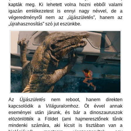
kapták meg. Ki lehetett volna hozni ebből valami
igazán emlékezetest is ennyi nagy névvel, de a
végeredményről nem az „újjászületés”, hanem az
„újrahasznosítás” szó jut eszünkbe.
Az
Újjászületés
nem reboot, hanem direkten
kapcsolódik a
Világuralom
hoz. Öt évvel annak
eseményei után járunk, és bár a dinoszauruszok
elözönlötték a Földet (ami hajmeresztőnek tűnik
mindenki számára, aki kicsit is tisztában van a