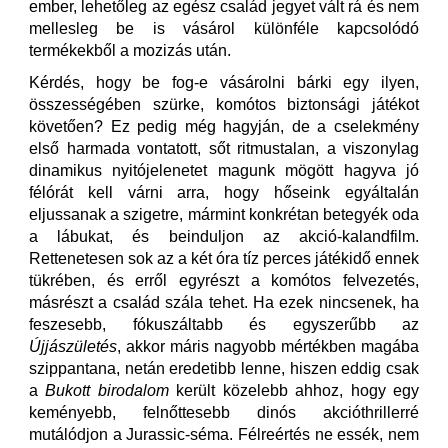
ember, lehetőleg az egész család jegyet vált rá és nem
mellesleg be is vásárol különféle kapcsolódó
termékekből a mozizás után.
Kérdés, hogy be fog-e vásárolni bárki egy ilyen,
összességében szürke, komótos biztonsági játékot
követően? Ez pedig még hagyján, de a cselekmény
első harmada vontatott, sőt ritmustalan, a viszonylag
dinamikus nyitójelenetet magunk mögött hagyva jó
félórát kell várni arra, hogy hőseink egyáltalán
eljussanak a szigetre, mármint konkrétan betegyék oda
a lábukat, és beinduljon az akció-kalandfilm.
Rettenetesen sok az a két óra tíz perces játékidő ennek
tükrében, és erről egyrészt a komótos felvezetés,
másrészt a család szála tehet. Ha ezek nincsenek, ha
feszesebb, fókuszáltabb és egyszerűbb az
Újjászületés
, akkor máris nagyobb mértékben magába
szippantana, netán eredetibb lenne, hiszen eddig csak
a
Bukott birodalom
került közelebb ahhoz, hogy egy
keményebb, felnőttesebb dinós akcióthrillerré
mutálódjon a Jurassic-séma. Félreértés ne essék, nem