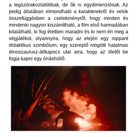
a legszórakoztatóbbak, de ők is egydimenziósak. Az
pedig általában elmondható a karakterekről és velük
összefüggésben a cselekményről, hogy minden és
mindenki nagyon kiszámítható, a film első harmadában
kitalálható, ki fog életben maradni és ki nem éri meg a
végjátékot, olyannyira, hogy az elején egy roppant
didaktikus szimbólum, egy szereplő mögötti hatalmas
dinoszaurusz-állkapocs utal arra, hogy az illetőt be
fogja kapni egy óriáshüllő.