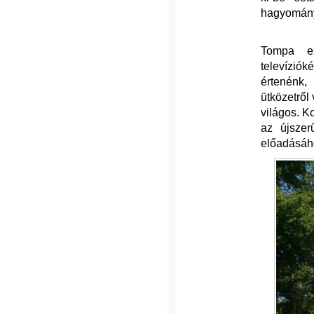
hagyomány
Tompa ez
televízió
értenénk, 
ütközetről
világos. K
az újszer
előadásáh