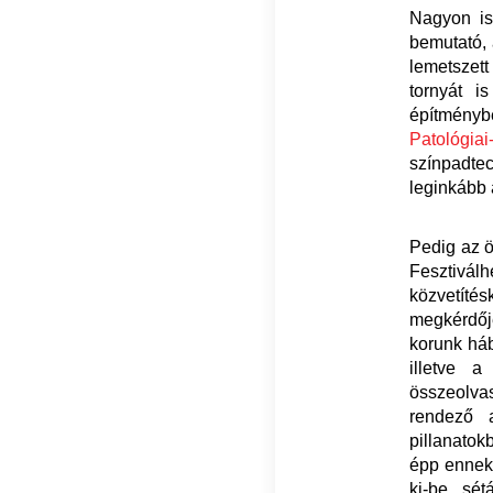
Nagyon is
bemutató, 
lemetszet
tornyát i
építményb
Patológi
színpadtec
leginkább 
Pedig az ö
Fesztivál
közvetítés
megkérdője
korunk háb
illetve 
összeolvas
rendező a
pillanatok
épp ennek 
ki-be sét