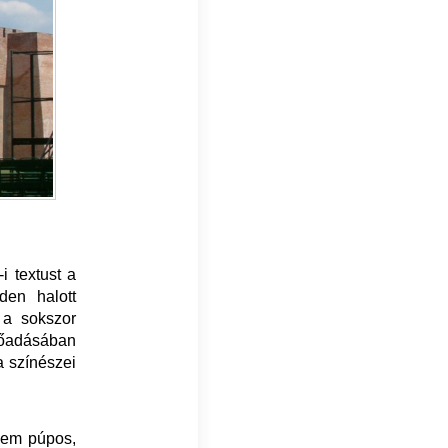
i textust a
den halott
a a sokszor
előadásában
a színészei
Nem púpos,