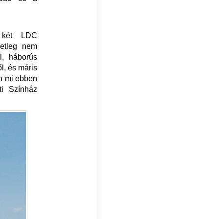
t két LDC
setleg nem
ól, háborús
l, és máris
on mi ebben
ti Színház