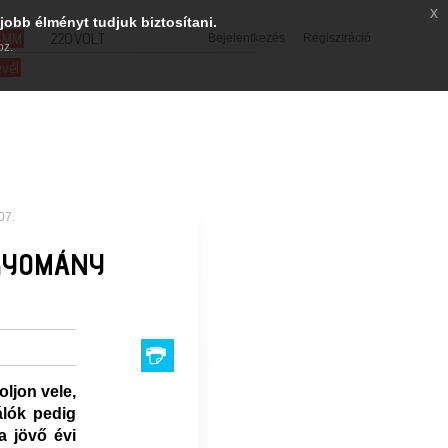
x
jobb élményt tudjuk biztosítani.
SMM
220VOLT
Bejelentkezés
Regisztráció
oz.
evél
07.
GYOMÁNY
oljon vele,
álók pedig
a jövő évi