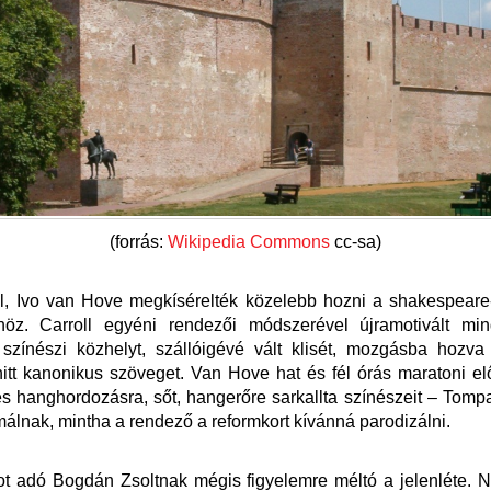
(forrás:
Wikipedia Commons
cc-sa)
l, Ivo van Hove megkísérelték közelebb hozni a shakespeare-
öz. Carroll egyéni rendezői módszerével újramotivált min
 színészi közhelyt, szállóigévé vált klisét, mozgásba hozv
hitt kanonikus szöveget. Van Hove hat és fél órás maratoni 
s hanghordozásra, sőt, hangerőre sarkallta színészeit – Tomp
álnak, mintha a rendező a reformkort kívánná parodizálni.
ot adó Bogdán Zsoltnak mégis figyelemre méltó a jelenléte. 