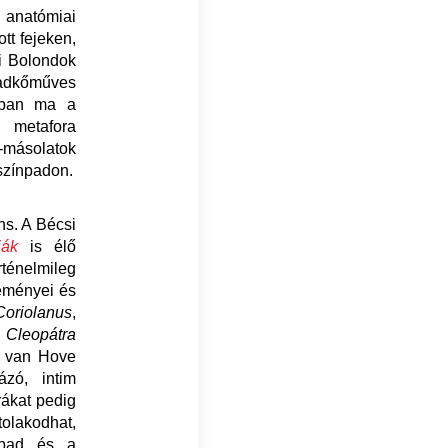
 anatómiai
tt fejeken,
i Bolondok
badkőműves
ikban ma a
metafora
m-másolatok
 színpadon.
ns. A Bécsi
iák
is élő
rténelmileg
seményei és
Coriolanus
,
Cleopátra
vo van Hove
ázó, intim
rákat pedig
tolakodhat,
ínpad és a