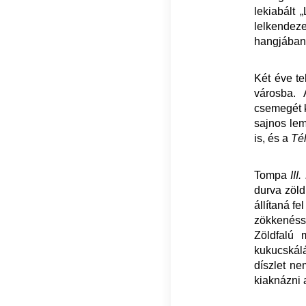
lekiabált 
lelkendez
hangjában:
Két éve te
városba.
csemegét k
sajnos le
is, és a
Tél
Tompa
III.
durva zöld
állítaná fe
zökkenéssel
Zöldfalú m
kukucskál
díszlet ne
kiaknázni 