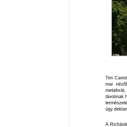
Tim Carrol
mai nézőh
metaforát,
távolinak 
természete
úgy deklam
A Richárd