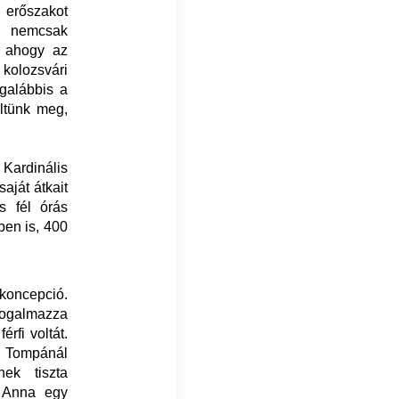
n erőszakot
a, nemcsak
, ahogy az
a kolozsvári
egalábbis a
ltünk meg,
 Kardinális
aját átkait
s fél órás
nben is, 400
koncepció.
fogalmazza
rfi voltát.
. Tompánál
nek tiszta
ő Anna egy