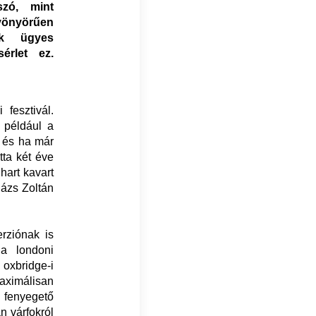
szó, mint
yönyörűen
nak ügyes
érlet ez.
fesztivál.
 például a
, és ha már
tta két éve
ihart kavart
lázs Zoltán
erziónak is
 a londoni
xbridge-i
maximálisan
, fenyegető
n várfokról