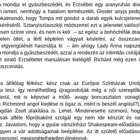
a mondja el gyászbeszédét, és Erzsébet egy aranyruhás disco
 ismeri, nemhogy a hatalom természetét, Gloster anyja pedig
okatmondó, hogy Tompa mit gondol a darab egyik kulcsjelenet
réséről. Sztanyiszlavszkiji módszerrel ezt a jelenetet valós
lesen színre vinni, és nem is kell – az egész a bohóctréfák dra
telen ötlet, a férfi képtelen vágyait késleltni, az összeza
yi elgyengülését használja ki – ám ahogy Lady Anna naps
 mondja a gyászbeszédét, azzal a rendezés az intimitás csíráját i
t sirató Erzsébetet manuálisan kielégítő Richárd még ezen 
bszcenitás.
s állítólag félkész: kész csak az Európai Színházak Unió
ára lesz. Így remélhetőleg újragondolják még a női szereplő
iderül, mit is képvisel a műtő- avagy boncasztalon vonag
k Richmond angol kiejtése is (igaz is, miért is beszél angolul?)
ogdán Zsolt alakítása is. Lehet. Mindenesetre szomorú, hog
 csak afféle főpróbaként szolgál egy nem ide készült és ne
. Javaslom, hogy a gyulai várszínházi Shakespeare-előadáso
legyen a vár adottságainak beépítése. Az itt születő előadás
egyszeri, megismételhetetlen élménnyé.