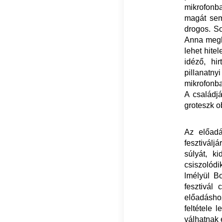
mikrofonb
magát sem
drogos. S
Anna megké
lehet hite
idéző, hir
pillanatn
mikrofonba
A családjá
groteszk o
Az előadá
fesztiválj
súlyát, k
csiszolódi
lmélyül B
fesztivál
előadáshoz
feltétele 
válhatnak 