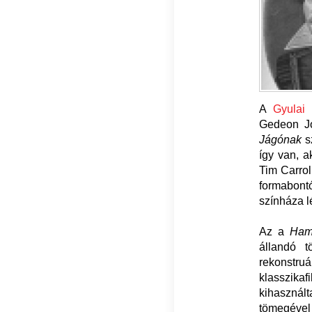
A
Gyulai
Gedeon Jó
Jágónak
s
így van, a
Tim Carro
formabontó
színháza l
Az a
Ham
állandó t
rekonstr
klasszikaf
kihasznált
tömegével 