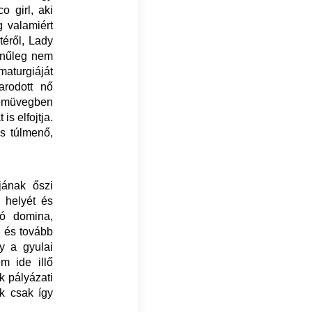
 girl, aki
 valamiért
éről, Lady
zínűleg nem
maturgiáját
varodott nő
zemüvegben
s elfojtja.
is túlmenő,
jának őszi
k helyét és
ló domina,
, és tovább
y a gyulai
m ide illő
k pályázati
ok csak így