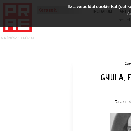
Ez a weboldal cookie-kat (sütik
IRODALOM
ART&
A 
portfól
Csei
GYULA,
Tartalom é