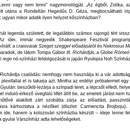
„Lenni vagy nem lenni” nagymonológját. „Az égből, Zolika, a
ett utána a Rondellán Hegedűs D. Géza, megbocsátható iri
 ugyan mikor adatik ilyen helyzet kőszínházban?
hát legenda született, de legalábbis számos rajongó tért vissz
 Az idei, immár negyedik Shakespeare Fesztivál program
ínált: a craiovaiak
Szeget szeggel
előadásáról és Nekrosius
M
maradok, de látom Tompa Gábor
III. Richárd
ját, a Globe
Rómeó 
i rege
nó-színházi feldolgozását is japán Ryutopia Noh Színház
Richárd
ja csalódás: nemhogy nem használja ki a vár adottsá
 plexifallal el is takarja azt. Mintha az erdélyi próbatermet eg
l Gyulán: beszűkíti-lezárja a színpadi teret, a lépcsőt elfedi, hel
 induló-érkező üvegfalú liftet állít be, az emeleti járást nem h
űtővé alakított zárt szobába zárja az előadást, passzivitá
ásra kárhoztatva a nézőket (díszlet: Carmencita Brojboju)
.
Á
m ide, hanem a kolozsvári színházba készült – ideje lenne fe
a gyulai Várszínház adta lehetőségeket.