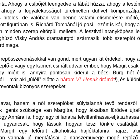
a. Ahogy a csípőjét leengedve a lábát húzza, ahogy a testé
, ahogy a fogyatékosságot türelmetlen dühvel kompenzálj
s hiteles, de valóban van benne valami elismerésre méltó
zott figurában is. Richárd Tompánál jó pasi - ezért is kár, hogy 
n minden szerep eltörpül mellette. A fesztivál aranyköpése l
húzó Visky András dramaturgtól származik: több szereplőt ö
árd maga.
epösszevonásokkal van gond, mert ugyan kit érdekel, hogy a
eplő-e vagy egy karriert csinált udvari ember, hogy Margit csak s
gy miért is, annyira pontosan kiderül a bécsi Burg hét é
 – már aki „túléli” előtte a
három
VI.
Henrik
drámát
!), és külö
zevontak bizonyos szerepeket.
var, hanem a női szereplőket súlytalanná tevő rendezői 
k igenis szüksége van Margitra, hogy átkaiban fürödve újra
gy Annára is, hogy egy pillanatra felvillanthassa-eljátszhassa fé
e ugyancsak, hogy lássuk, hogyan teszi tönkre családját
argit egy félőrült alkoholista hajléktalanra hajaz, aki
iban vannak jó meglátásai, a napszemüvege mögé rejtőz