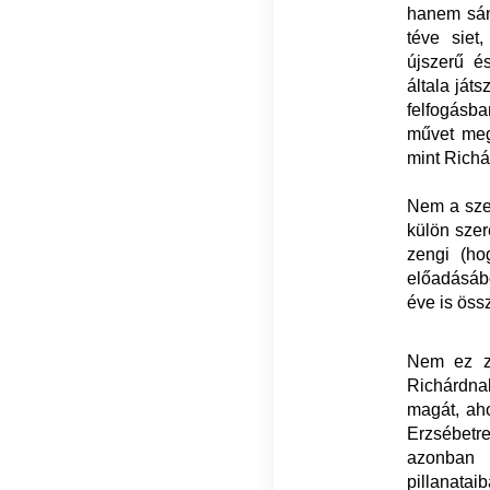
hanem sánt
téve siet
újszerű é
általa játs
felfogásba
művet meg
mint Rich
Nem a szer
külön szer
zengi (ho
előadásából
éve is öss
Nem ez za
Richárdna
magát, aho
Erzsébetr
azonban M
pillanata