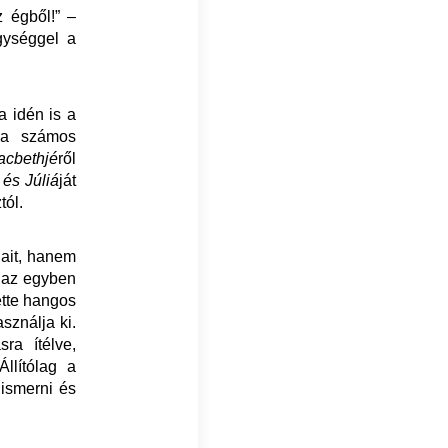
z égből!” –
gységgel a
a idén is a
ja számos
acbethjé
ről
és Júliá
ját
tól.
gait, hanem
y az egyben
yette hangos
asználja ki.
sra ítélve,
llítólag a
lismerni és