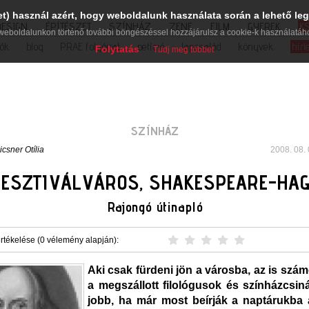
et) használ azért, hogy weboldalunk használata során a lehető leg
DESIGN
ÉPÍTÉSZET
SZÍNHÁZ
ZENE
FILM
GYEREK
K
weboldalunkon történő további böngészéssel hozzájárulsz a cookie-k használatáh
iók
blog
PRAE folyóirat
petíció
lapcsalád
könyvek
hírl
Folytatás
Tudj meg többet
SZÍNHÁZ
csner Otília
2008. 08. 
 FESZTIVÁLVÁROS, SHAKESPEARE-HA
Rajongó útinapló
rtékelése (0 vélemény alapján):
Aki csak fürdeni jön a városba, az is szám
a megszállott filológusok és színházcsin
jobb, ha már most beírják a naptárukba 