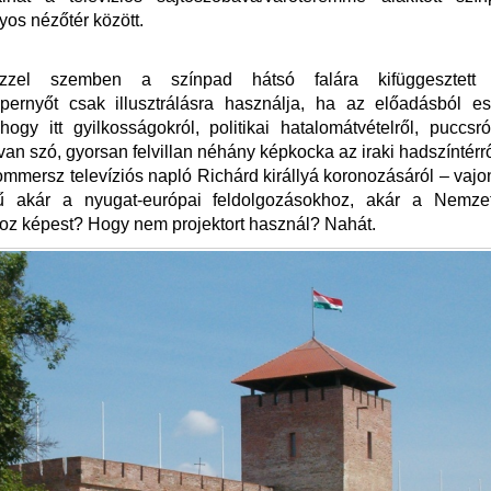
os nézőtér között.
zel szemben a színpad hátsó falára kifüggesztet
képernyőt csak illusztrálásra használja, ha az előadásból e
hogy itt gyilkosságokról, politikai hatalomátvételről, puccsr
 van szó, gyorsan felvillan néhány képkocka az iraki hadszíntérrő
ommersz televíziós napló Richárd királlyá koronozásáról – vaj
ű akár a nyugat-európai feldolgozásokhoz, akár a Nemze
oz képest? Hogy nem projektort használ? Nahát.