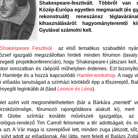
Shakespeare-fesztivált. Többről van 
Közép-Európa egyetlen megmaradt (és g
rekonstruált) reneszánsz téglavárá
kihasználásáról: hagyományteremtő kís
Gyulával számolni kell.
 Shakespeare Fesztivál
az első tematikus szabadtéri nyári 
zsef igazgató megszállottan hirdeti minden fórumon (tavaly
zegedi projektkonferencián), hogy Shakespeare-t játszani kell
kkor sorozatban és ráépülő műhelyben érdemes. Ezt bizonyíto
ll
Hamlet
je és a hozzá kapcsolódó
Hamlet
-workshop
. A nagy v
 előadás tanulságait a színházi körökből épp a főszereplő, Ba
ényegíti leginkább át (lásd
Leonce és Léna
).
let
azért volt megismételhetetlen (bár a Bárkára „mentett” v
örzsközönsége, fórumozó rajongótábora alakult ki), mert
uált Globe színház korábbi művészeti igazgatója, az o
ilológus-rendező Tim Carroll felismerte a tér adottságait, és 
a azt. A Vár maga is szereplővé lett, minden zuga játszott, sőt
súlyt adott az előadásnak. Aki látta, nem felejti el Balázs Zoltá