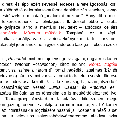
 direkt, és épp ezért kevéssé érdekes a felvilágosodás kori
a különböző deformitásokat formaldehidbe zárt testeken, levágo
t testrészeken bemutató „anatómiai múzeum”. Ennyiből a bécs
s felkereshetnénk: a felvilágosult II. József ebbe a sza
e gyűjtette anno a mentális sérülteket – aprócska cellá
ai-anatómiai Múzeum működik
Tompánál ez a képi 
hnikai akadállyá válik: a vitrinszekrényekben tartott borzalo
akadályt jelentenek, nem győzik ide-oda taszigálni őket a szűk
tlet,
Richárd
ot mint médiajelenséget vizsgálni, nagyon is kurre
heteken (Wiener Festwochen) látott holland
Római tragéd
ként viszi színre a három (!) római tragédiát, izgalmas (bár tö
lezhető) párhuzamot vonva a római történelem sorsfordító e
orús tudósításai között. Bár a köztársaság hajnalán játszódó
a császársághoz vezető
Julius Caesar
és
Antonius és 
ztása filológiailag és történelmileg is megkérdőjelezhető, I
 Toneelgroep Amsterdam társulatával kifejezetten megr
ban gazdag történetté alakítja a három római tragédiát. A kame
az intimitásnak a rögzítésére használja. Közben a néző is be
álhat a televíziós sajtószobává/váróteremmé alakított sz