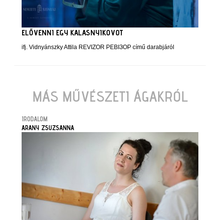
ELŐVENNI EGY KALASNYIKOVOT
ifj. Vidnyánszky Attila REVIZOR РЕВІЗОР című darabjáról
MÁS MŰVÉSZETI ÁGAKRÓL
IRODALOM
ARANY ZSUZSANNA