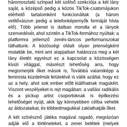
háromosztatú színpad két szélső szekciója a két lány
saját, a középső pedig a közös TikTok-csatornájukon
elérhető tartalomként funkcionáltak (a három
vetítővászon pedig a telefonképernyők formáját hívta
elő). Több jelenet is dalban mondta el a lányok
szenvedését, ahol szintén a TikTok-formához nyúltak: a
platformra jellemző zenés-táncos performanszokat
láthattunk. A közösségi oldalt olyan jelenségként
mutatták be, mint ami alapjaiban határozza meg a két
lány életét: egyrészt ez a kapcsolat a közösségen
kívüli világgal, másrészt lehetőség arra, hogy
megismerjék őket mások is, Továbbá valamiképp a
feminista küzdelmük felületévé is válik azáltal, hogy ez
az a hely, ahol sok ember előtt kiállhatnak magukért.
Viszont veszélyeket is rejt magában: a vallási radikális
és a pickup artist csoportoknak is építkezési
lehetőséget nyújt, akik így könnyebben célba vehetik
az áldozataikat, és többedmagukkal zaklathatják őket.
A két színésznő játéka magával ragadó, megrázóan
adják elő a történeteket, a zenei betétek (melyek