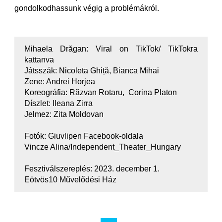
gondolkodhassunk végig a problémákról.
Mihaela Drăgan: Viral on TikTok/ TikTokra
kattanva
Játsszák: Nicoleta Ghiță, Bianca Mihai
Zene: Andrei Horjea
Koreográfia: Răzvan Rotaru, Corina Platon
Díszlet: Ileana Zirra
Jelmez: Zita Moldovan
Fotók: Giuvlipen Facebook-oldala
Vincze Alina/Independent_Theater_Hungary
Fesztiválszereplés: 2023. december 1.
Eötvös10 Művelődési Ház