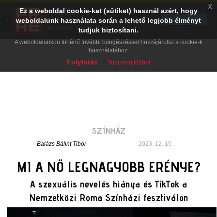
x
Ez a weboldal cookie-kat (sütiket) használ azért, hogy
PRAE.HU
×
TELEPÍTÉS
weboldalunk használata során a lehető legjobb élményt
Digital Evolution
Ingyenes - Google Play
tudjuk biztosítani.
A weboldalunkon történő további böngészéssel hozzájárulsz a cookie-k
használatához.
Folytatás
Tudj meg többet
SZÍNHÁZ
Balázs Bálint Tibor
2023. 12. 15.
MI A NŐ LEGNAGYOBB ERÉNYE?
A szexuális nevelés hiánya és TikTok a
Nemzetközi Roma Színházi fesztiválon