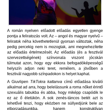
A román nyelven előadott előadás egyetlen gyenge
pontja a feliratozás volt. Az – angol és magyar nyelvű –
feliratok néha követhetetlenül gyorsan változtak, néha
pedig percekig nem is mozogtak, ami megnehezítette
az előadás értelmezését. Az előadás (és a fesztivál
szervezettségének) színvonala viszont jócskán
túlmutat azon, hogy egy ekkora befogadóképességű
helyszín adjon neki teret, remélem, a jövőben a
fesztivál nagyobb színpadokon is helyet kaphat.
A Giuvlipen
TikTokra kattanva
című előadása kiváló
alkalmat ad arra, hogy belelássunk a roma nőket érintő
szexuális tabukba és abba, hogy miképp csapódik le
ez az ő életükön. A sok zenés-táncos betét azt is
lehetővé teszi, hogy eközben ne süllyedjünk bele az
elborzadásunkba, hanem konstruktívan