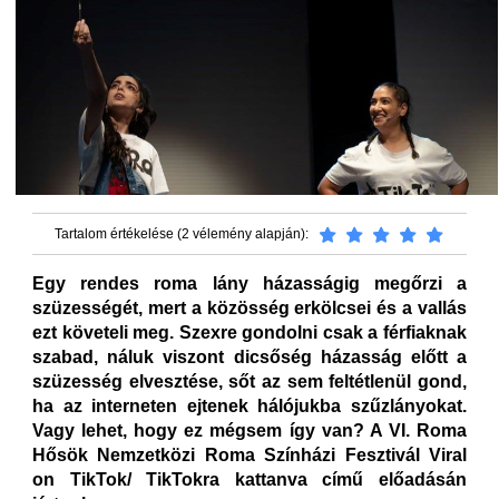
Tartalom értékelése (2 vélemény alapján):
Egy rendes roma lány házasságig megőrzi a
szüzességét, mert a közösség erkölcsei és a vallás
ezt követeli meg. Szexre gondolni csak a férfiaknak
szabad, náluk viszont dicsőség házasság előtt a
szüzesség elvesztése, sőt az sem feltétlenül gond,
ha az interneten ejtenek hálójukba szűzlányokat.
Vagy lehet, hogy ez mégsem így van? A VI. Roma
Hősök Nemzetközi Roma Színházi Fesztivál Viral
on TikTok/ TikTokra kattanva című előadásán