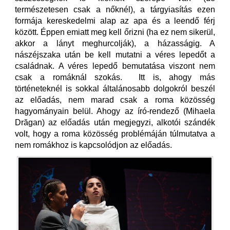
természetesen csak a nőknél), a tárgyiasítás ezen
formája kereskedelmi alap az apa és a leendő férj
között. Éppen emiatt meg kell őrizni (ha ez nem sikerül,
akkor a lányt meghurcolják), a házasságig. A
nászéjszaka után be kell mutatni a véres lepedőt a
családnak. A véres lepedő bemutatása viszont nem
csak a romáknál szokás. Itt is, ahogy más
történeteknél is sokkal általánosabb dolgokról beszél
az előadás, nem marad csak a roma közösség
hagyományain belül. Ahogy az író-rendező (Mihaela
Drăgan) az előadás után megjegyzi, alkotói szándék
volt, hogy a roma közösség problémáján túlmutatva a
nem romákhoz is kapcsolódjon az előadás.