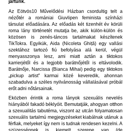
jártunk.
Az Eötvös10 Művelődési Házban csordultig telt a
nézőtér a romániai Giuvlipen feminista színházi
társulat előadására. Az előadás két tizenhét év körüli
roma lány történetét mutatja be, akik külön-külön és
közösen is zenés-táncos tartalmakat készítenek
TikTokra. Egyikük, Aida (Nicoleta Ghiță) egy vallási
szektához tartozó fiú befolyása alá kerül, végül
menyasszonya lesz, ami miatt aztán a tiktokos
karrierjétől és a legjobb barátnőjétől is eltávolodik.
Barátnője, Narcissa (Bianca Mihai) pedig egy tiktokos
„pickup artist” karmai közé keveredik, ahonnan
szabadulva a széles nyilvánosság vállalásával próbál
erőt adni nőtársainak.
Eközben érintik a roma lányok szexuális nevelés
hiányából fakadó béklyóit. Bemutatják, ahogyan otthon
a szexualitás tabutéma, viszont az utcán folyamatosan
szexuális tartalmú megjegyzéseket kiabálnak utánuk a
férfiak, melyeket így nem is tudnak rendesen kezelni. A
szüzességnek is kiemelt szerepe van (de