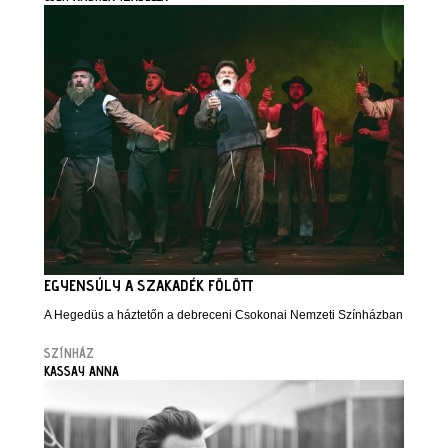
EGYENSÚLY A SZAKADÉK FÖLÖTT
A Hegedüs a háztetőn a debreceni Csokonai Nemzeti Színházban
SZÍNHÁZ
KASSAY ANNA