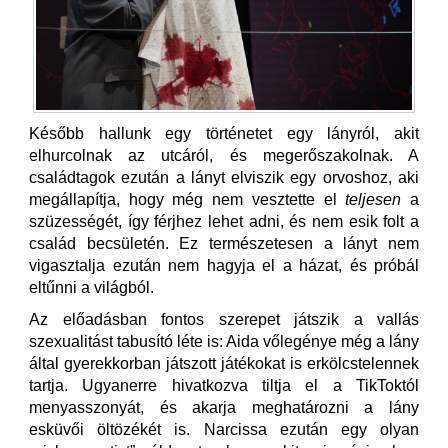
Később hallunk egy történetet egy lányról, akit
elhurcolnak az utcáról, és megerőszakolnak. A
családtagok ezután a lányt elviszik egy orvoshoz, aki
megállapítja, hogy még nem vesztette el
teljesen
a
szüzességét, így férjhez lehet adni, és nem esik folt a
család becsületén. Ez természetesen a lányt nem
vigasztalja ezután nem hagyja el a házat, és próbál
eltűnni a világból.
Az előadásban fontos szerepet játszik a vallás
szexualitást tabusító léte is: Aida vőlegénye még a lány
által gyerekkorban játszott játékokat is erkölcstelennek
tartja. Ugyanerre hivatkozva tiltja el a TikToktól
menyasszonyát, és akarja meghatározni a lány
esküvői öltözékét is. Narcissa ezután egy olyan