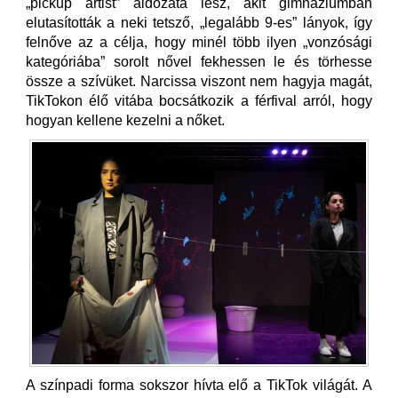
„pickup artist” áldozata lesz, akit gimnáziumban
elutasították a neki tetsző, „legalább 9-es” lányok, így
felnőve az a célja, hogy minél több ilyen „vonzósági
kategóriába” sorolt nővel fekhessen le és törhesse
össze a szívüket. Narcissa viszont nem hagyja magát,
TikTokon élő vitába bocsátkozik a férfival arról, hogy
hogyan kellene kezelni a nőket.
A színpadi forma sokszor hívta elő a TikTok világát. A