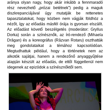
aránya olyan nagy, hogy akár inkább a fennmaradó
rész nevezhető „prózai betétnek”) pedig a maguk
diszkrepanciájával úgy mutatják be rettenetes
tapasztalatokat, hogy közben nem vágják földhöz a
nézőt, így az előadás másfél órája is gyorsan elszállt.
Az előadást követő beszélgetés (moderátor: Gryllus
Dorka) során a színésznők, az író-rendező (Mihaela
Drăgan) és a koreográfus (Răzvan Rotaru) oszthatták
meg gondolataikat a témához kapcsolódóan.
Megtudhattuk például, hogy a történetek nem az
alkotók sajátjai, hanem a rendezőnő anyaggyűjtése
alapján készült az előadás, de ettől függetlenül nem
idegenek az epizódok a színésznőktől sem.