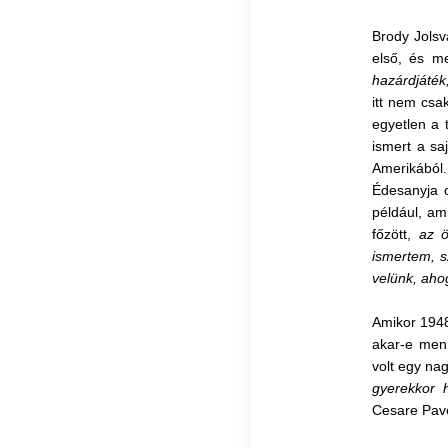
Brody Jolsv
első, és m
hazárdjáték
itt nem csa
egyetlen a 
ismert a
sa
Amerikából.
Édesanyja o
például, ami
főzött,
az ö
ismertem, 
velünk, ahog
Amikor 1948
akar-e men
volt egy na
gyerekkor 
Cesare Pave