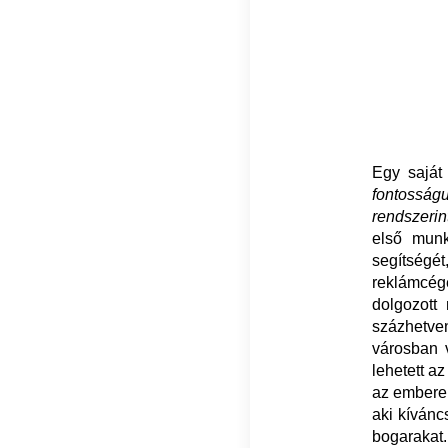
Egy saját
fontosságu
rendszerin
első munk
segítségét
reklámcé
dolgozott 
százhetve
városban v
lehetett a
az emberek
aki kívánc
bogarakat.