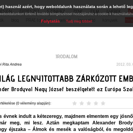
et) használ azért, hogy weboldalunk használata során a lehető leg
DESIGN
ÉPÍTÉSZET
SZÍNHÁZ
ZENE
FILM
GYEREK
K
weboldalunkon történő további böngészéssel hozzájárulsz a cookie-k használatáh
iók
blog
PRAE folyóirat
petíció
lapcsalád
könyvek
hírl
Folytatás
Tudj meg többet
IRODALOM
i Rita Andrea
2012. 03. 
ILÁG LEGNYITOTTABB ZÁRKÓZOTT EM
nder Brodyval Nagy József beszélgetett az Európa Sza
rtékelése (0 vélemény alapján):
s évnek indult a kétezeregy, majdnem elmentem egy jósn
ár meg, mi lesz. Aztán megkaptam Alexander Brody
egy éjszaka – Álmok és mesék a valóságból, és megoldód