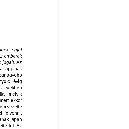
nek: saját
 az emberek
jogait.
Az
ja apjának
 legnagyobb
nyolc évig
-es években
ta, melyik
 mert ekkor
em vezette
ll felvenni,
janak japán
ette fel. Az