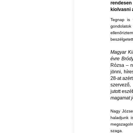
rendesen 
kiolvasni
Tegnap is 
gondolatok 
ellenőrizte
beszélgetet
Magyar Kir
évre Bród
Rózsa – ne
jönni, hír
28-at azér
szervező,
jutott esz
magamat jo
Nagy József
haladjunk 
megszagoln
szaga.