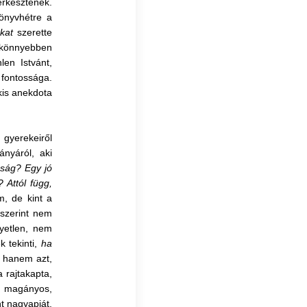
rkesztenek.
Könyvhétre a
kat
szerette
y könnyebben
len Istvánt,
 fontossága.
kis anekdota
 gyerekeiről
lányáról, aki
ság? Egy jó
 Attól függ,
, de kint a
 szerint nem
gyetlen, nem
 tekinti,
ha
, hanem azt,
a rajtakapta,
n magányos,
t nagyapját,