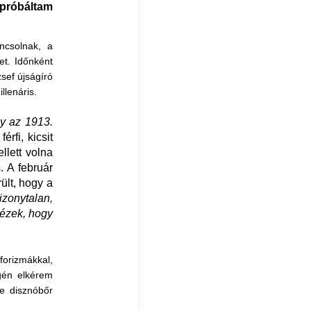
 próbáltam
ncsolnak, a
et. Időnként
sef újságíró
llenáris.
gy az 1913.
érfi, kicsit
llett volna
. A február
ült, hogy a
zonytalan,
ézek, hogy
forizmákkal,
gén elkérem
te disznóbőr