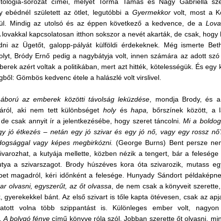
ológia-sorozat címei, melyet Torma Tamás és Nagy Gabriella sze
y e
bédnél született az ötlet, legutóbbi a
Gyermekkor
volt, most a 
ül. Mindig az utolsó és az éppen következő a kedvence, de a
Lova
A lovakkal kapcsolatosan itthon sokszor a nevét akarták, de csak, hog
adni az
Ü
getőt, galopp-pályát külföldi érdekeknek. Még ismerte Beth
lyt, Bródy Ernő pedig a nagybátyja volt, innen számára az adott szó
erek azért voltak a politikában, mert azt hitték, kötelességük. És egy 
gből: Gömbös kedvenc étele a halászlé volt virslivel.
háború az emberek közötti távolság leküzdése
, mondja Brody, és a
iáról, aki nem tett különbséget
holy
és
hapa,
bőrszínek
között, a 
 de csak annyit ír a jelentkezésébe, hogy szeret táncolni.
Mi a boldog
gy jó étkezés – netán egy jó szivar és egy jó nő, vagy egy rossz nő?
dogsággal vagy képes megbirkózni.
(George Burns) Bent persze nem
ivarozhat, a kutyáj
a mellette
, közben nézik a tengert, bár a felesége
utya a szivarszagot. Brody húszéves kora óta szivarozik, mutass e
pet magadról, kéri időnként a felesége. Hunyady Sándort példaképnek
kar olvasni, egyszerűt, az őt olvassa
, de nem csak a könyveit szerette
 gyerekekkel bánt. Az első szivart is tőle kapta ötévesen, csak az apj
atott volna több szippantást is. Különleges ember volt, nagyo
t,
A bolygó fénye
című könyve róla szól. Jobban szerette őt olvasni, min