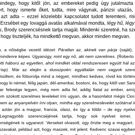
ndegy, hogy kitől jön, az embereket pedig úgy jutalmazta ö
rt, hogy ismerte őket, tudta, mire vágynak, párizsi utazás,
s azt adta
–
ezzel közelebbi kapcsolatot tudott teremteni, mi
. Erzsébet egy lovaggá avatás alkalmával mondta,
légy hű, légy
s
, Brody szerencsésnek tartja magát. Mindenki szeretné, ha sz
 hogy tiszteljék, ha mindkettő megvan, akkor minden megvan.
, a nőiségbe vezető idézet:
Páratlan az, akinek van párja
(saját),
mindenre képes. Ugyanúgy, mint egy nő, aki nem szerelmes.
(Roberto
ti háború az egyetlen, ahol mindkét oldal rendszeresen együtt hál az
risp). Már az elején a slusszpoén:
egyáltalán nem vagyok szere
ősültem
, és fölsorolja mind a négyet, mindhez kedves, rövid kis történ
hogy ki német, félig japán, dél-amerikai, bostoni, és, hogy kitől van Sa
r felesége legyen, még nem adta fel, addig fiatal az ember, amíg 
m szokott szerelmes leveleket írni ugyan, de a hasonlatot mégis Cior
nem az anyanyelvén írni olyan, mintha egy szerelmeslevelet szótárral í
, aztán jön a magyar, francia, olasz, és így a többi – de egy nyelv
 Legnagyobb szerencséjének tartja, hogy sok nyelvet ismer, 
enségének is ugyanezt. Verseket olvasott, úgy
őrizte
meg a magyart. H
szavakat, például azt,
hogy
maszek, mit jelent. Kedvenc szavai egybe