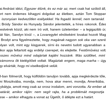
ai Andrást idézi,
Egyszer élünk, és ez már az,
mert csak hat szóból áll
ert nem érdemes kihagyni dolgokat az életben, aztán Tom Stoppa
, iszonyúan kedvezőtlen esélyekkel. Ha fogadó lennél, nem tartanád
k Bródy Sándor és Hunyady Sándor jelentették, a híres rokonok. Édes
testvérek közül, aki nem író volt, hanem üzletember – a legigazibb úr,
ját
fián, Sandyn kívül –, a
Lovaregylet
elnökeként lovakat hozott Mag
 Brodyt arra figyelmeztette, hogy
magának nagyon sok oka van szerén
lyan volt, mint egy kisgyerek, sírni és nevetni tudott ugyanabban a 
kor apja feltartott egy er
d
élyi cserepet, és elejtette. Festőművész volt,
sszes művész mind odajártak kajálni hozzánk. Más szülőket, mint
számomra ők kielégítőek voltak. Magáztak engem, maga marha – úgy 
y elvárták, hogy mi viselkedjünk velük.
-ban fölmerült, hogy külföldön tanuljon tovább, apja megkérdezte től
ni Moszkvába, mondja, nem, hova akar menni, mondja, Amerikába, o
gybátyja, amott meg csak az orosz irodalom, ami vonzotta.
Az ember akk
határát, amikor rájön: nem segít rajta, ha a problémáit megosztj
se – amikor elhagyta a vonat az Ügetőt, ő átlépte ezt a határt.