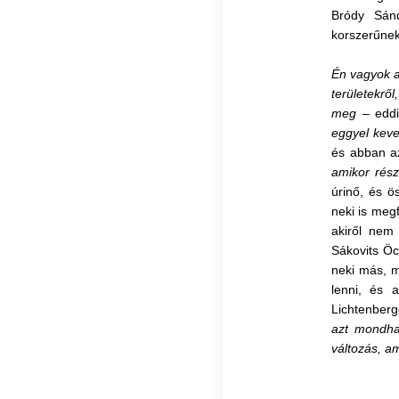
Bródy Sánd
korszerűnek
Én vagyok a
területekrő
meg –
edd
eggyel kev
és abban az
amikor rész
úrinő, és ö
neki is megf
akiről nem
Sákovits Öc
neki más, m
lenni, és 
Lichtenberg
azt mondha
változás, am