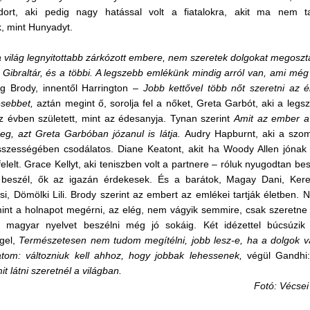
ort, aki pedig nagy hatással volt a fiatalokra,
akit
ma nem tal
, mint Hunyadyt.
 világ legnyitottabb zárkózott embere, nem szeretek dolgokat megoszt
l, Gibraltár, és a többi. A legszebb emlékünk mindig arról van, ami még
ig Brody, innentől Harrington –
Jobb kettővel több nőt szeretni az é
esebbet,
aztán megint ő, sorol
ja
fel
a
nőket, Greta Garbót, aki a legsz
 évben született, mint az édesanyja. Tynan szerint
Amit az ember a
eg, azt Greta Garbóban józanul is látja.
Audry Hapburnt, aki a szom
sszességében csodálatos. Diane Keatont, akit ha Woody Allen jónak t
elelt. Grace Kellyt, aki teniszben volt a partnere – róluk nyugodtan be
 beszél, ők az igazán érdekesek. És a barátok, Magay Dani, Keresz
si, Dömölki Lili. Brody szerint az embert az emlékei tartják életben. 
int a holnapot megérni, az elég, nem vágyik semmire, csak szeretne 
a magyar nyelvet beszélni még jó sokáig. Két idézettel búcsúzik
gel,
Természetesen nem tudom megítélni, jobb lesz-e, ha a dolgok v
tom: változniuk kell ahhoz, hogy jobbak lehessenek,
végül Gandhi
it látni szeretnél a világban.
Fotó: Vécsei