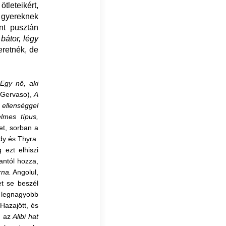
tleteikért,
 gyereknek
nt pusztán
 bátor, légy
eretnék, de
Egy nő, aki
 Gervaso),
A
 ellenséggel
lmes típus,
et, sorban a
ndy és Thyra.
ezt elhiszi
antól hozza,
rna.
Angolul,
et se beszél
legnagyobb
azajött, és
n az
Alibi hat