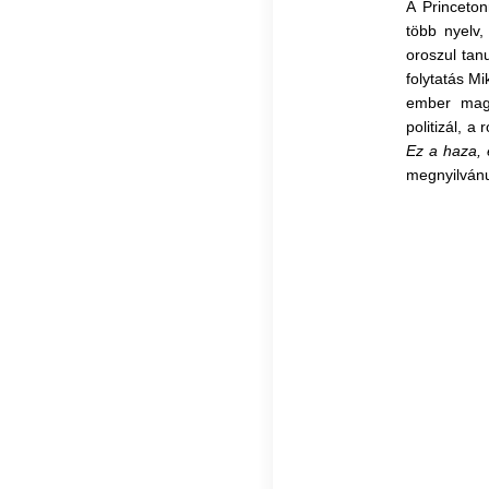
A Princeton
több nyelv,
oroszul tanu
folytatás
Mi
ember magy
politizál, a
Ez a haza,
megnyilvánu