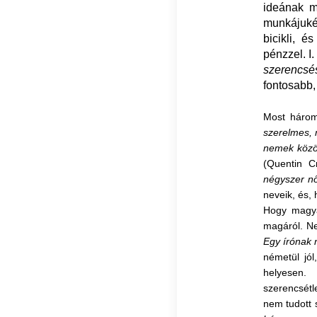
ideának mi
munkájuké
bicikli, é
pénzzel. I
szerencsé
fontosabb,
Most három
szerelmes, 
nemek közöt
(Quentin C
négyszer n
neveik, és, 
Hogy magya
magáról. Ne
Egy írónak 
németül jól
helyesen.
szerencsétl
nem tudott 