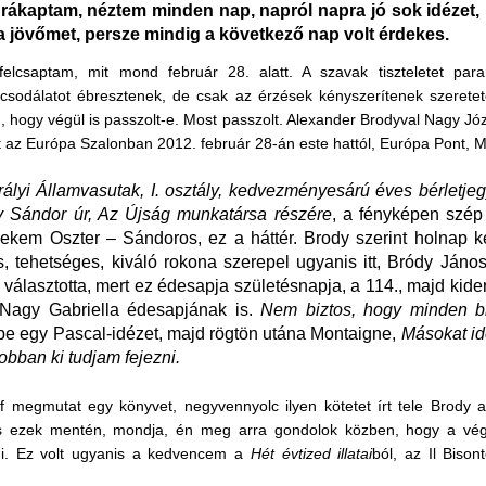
rákaptam, néztem minden nap, napról napra jó sok idézet,
 a jövőmet, persze mindig a következő nap volt érdekes.
felcsaptam, mit mond február 28. alatt. A szavak tiszteletet para
csodálatot ébresztenek, de csak az érzések kényszerítenek szeretet
m, hogy végül is passzolt-e. Most passzolt. Alexander Brodyval Nagy Józ
t az Európa Szalonban 2012. február 28-án este hattól, Európa Pont, Mi
ályi Államvasutak, I. osztály, kedvezményesárú éves bérletje
y Sándor úr, Az Újság munkatársa részére
, a fényképen szép f
kem Oszter – Sándoros, ez a háttér. Brody szerint holnap ke
es, tehetséges, kiváló rokona szerepel ugyanis itt, Bródy János
t választotta, mert ez édesapja születésnapja, a 114., majd kider
 Nagy Gabriella édesapjának is.
Nem biztos, hogy minden bi
ébe egy Pascal-idézet, majd rögtön utána Montaigne,
Másokat id
bban ki tudjam fejezni.
 megmutat egy könyvet, negyvennyolc ilyen kötetet írt tele Brody a
is ezek mentén, mondja, én meg arra gondolok közben, hogy a vé
i. Ez volt ugyanis a kedvencem a
Hét évtized illatai
ból, az Il Bison