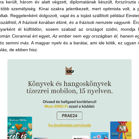
ra került, három év alatt végzett, diplomatának készült,
forszírozta
a
 több személyiség. Kínai szakra jelentkezett, mert optimista volt, a 
ltak. Reggelenként dolgozott, vajat és a tojást szállított például Einst
kszáth
tól,
A frázisok korában élünk, és a frázisok nemzete vagyunk
. Ér
arként él külföldön, sosem szabad az országot szidni, mondja
 román Ciorannal ért egyet,
Az ember nem egy országban él, hanem eg
 és semmi más.
A magyar nyelv és a barátai, ami ide kötik, ez ugyan n
lás, de ebben hisz.