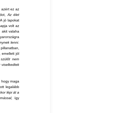
, azért ez az
rdot,
Az élet
.
A jó lapokat
apja volt az
 akit valaha
yarországra
ynek lenni
.
pillanatban,
 emellett jól
 szülőt nem
viselkedtek
e, hogy maga
tt legalább
or lépi át a
a mással,
így