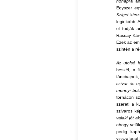
hónapra
ant
E
gyszer eg
Sziget
kész
leginkább. 
el tudják 
Rassay Káro
Ezek az emb
szintén a ré
Az utolsó 
beszél, a f
táncbajnok,
szivar és e
mennyi bol
tornácon sz
szereti a k
szivaros ké
valaki jót a
ahogy velük,
pedig kaph
visszafogot