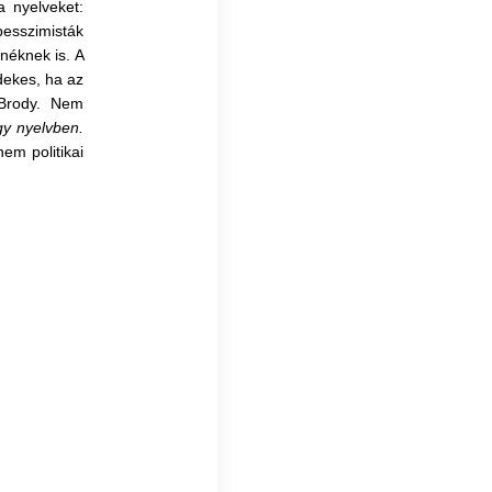
 nyelveket:
pesszimisták
einéknek is.
A
dekes, ha az
 Brody. Nem
y nyelvben.
em politikai