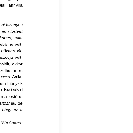
ál annyira
ani bizonyos
 nem történt
letben, mint
ebb nő volt,
 nőkben lát,
szédja volt,
alált, akkor
szélhet, mert
tes Attila,
Nem hiányzik
a barátaival
 ma estére,
áltoznak, de
:
Légy az a
 Rita Andrea