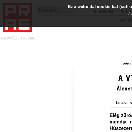
Ez a weboldal cookie-kat (sütik
IRODALOM
ART&
A 
portfól
Vécse
A V
Alexa
Tartalom é
Elég zűrö
mondja m
Húszezer