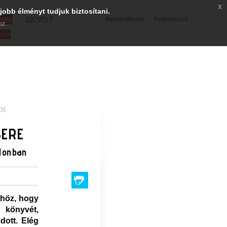
x
jobb élményt tudjuk biztosítani.
SMM
220VOLT
Bejelentkezés
Regisztráció
oz.
evél
05.
BERE
lonban
őhöz, hogy
 könyvét,
ott. Elég