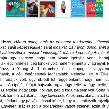
 idézet,
Három dolog, amit az emberek rendszerint túlbecsül
kat, saját képességüket, saját jogaikat. És három dolog, amit
t alábecsülnek: mások fontosságát, mások képességét, mások 
áját úgy szerezte, hogy nem akarta igénybe venni barát
, aki egy hirdetési cég főnöke volt, hanem elment a világ egyik
géhez, a Young & Rubicam
hoz
, és bekopogott. Negyven
náluk, a cég történetének legfiatalabb alelnöke lett. A '70
n irodájuk volt, úgy ébredt föl reggelenként, hogy nem tud
an. A cipőjét, óráját hajszálra ugyanúgy tette az ágy mellé,
z az érzése, hogy tudja, hol van, pedig fogalma s
em volt
. Soha n
et, hanem azt akarta, hogy kövessék. A reklám
szakmá
ba azt ke
si, például egy pályáztatásnál kérte, hogy a jelentkezők rajzol
 Egyetlen srác rajzolt
a bogaraknak
vágott szemet,
ezért
őt v