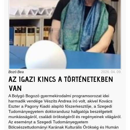
Bozó Bea
2026. 04. 09.
AZ IGAZI KINCS A TÖRTÉNETEKBEN
VAN
A Bolygó Bogozó gyermekirodalmi programsorozat idei
harmadik vendége Vészíts Andrea író volt, akivel Kovács
Eszter a Pagony Kiadó alapító főszerkesztője, a Szegedi
Tudományegyetem doktorandusz hallgatója beszélgetett
munkásságáról, családi örökségéről és regényeinek világáról.
Az eseményt a Szegedi Tudományegyetem
Bölcsészettudományi Karának Kulturális Örökség és Humán