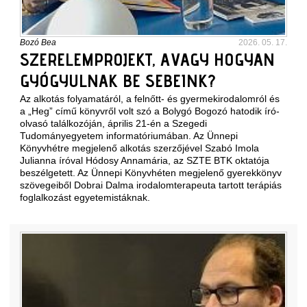
Bozó Bea
2026. 05. 17.
SZERELEMPROJEKT, AVAGY HOGYAN
GYÓGYULNAK BE SEBEINK?
Az alkotás folyamatáról, a felnőtt- és gyermekirodalomról és
a „Heg” című könyvről volt szó a Bolygó Bogozó hatodik író-
olvasó találkozóján, április 21-én a Szegedi
Tudományegyetem informatóriumában. Az Ünnepi
Könyvhétre megjelenő alkotás szerzőjével Szabó Imola
Julianna íróval Hódosy Annamária, az SZTE BTK oktatója
beszélgetett. Az Ünnepi Könyvhéten megjelenő gyerekkönyv
szövegeiből Dobrai Dalma irodalomterapeuta tartott terápiás
foglalkozást egyetemistáknak.