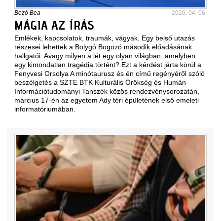
Bozó Bea
2026. 04. 06.
MÁGIA AZ ÍRÁS
Emlékek, kapcsolatok, traumák, vágyak. Egy belső utazás
részesei lehettek a Bolygó Bogozó második előadásának
hallgatói. Avagy milyen a lét egy olyan világban, amelyben
egy kimondatlan tragédia történt? Ezt a kérdést járta körül a
Fenyvesi Orsolya A minótaurusz és én című regényéről szóló
beszélgetés a SZTE BTK Kulturális Örökség és Humán
Információtudományi Tanszék közös rendezvénysorozatán,
március 17-én az egyetem Ady téri épületének első emeleti
informatóriumában.