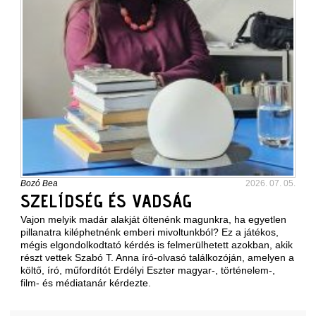
Bozó Bea
2026. 07. 05.
SZELÍDSÉG ÉS VADSÁG
Vajon melyik madár alakját öltenénk magunkra, ha egyetlen
pillanatra kiléphetnénk emberi mivoltunkból? Ez a játékos,
mégis elgondolkodtató kérdés is felmerülhetett azokban, akik
részt vettek Szabó T. Anna író-olvasó találkozóján, amelyen a
költő, író, műfordítót Erdélyi Eszter magyar-, történelem-,
film- és médiatanár kérdezte.