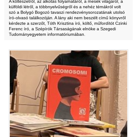
A költészetről, az alkotás folyamatáról, a mesék világáról, a
külföldi létről, a többnyelvűségről és a nehéz témákról volt
szó a Bolygó Bogozó tavaszi rendezvénysorozatának utolsó
író-olvasó találkozóján. A lány aki nem beszélt című könyvről
kérdezte a szerzőt, Tóth Krisztina író, költő, műfordítót Czinki
Ferenc író, a Szépírók Társaságának elnöke a Szegedi
Tudományegyetem informatóriumában.