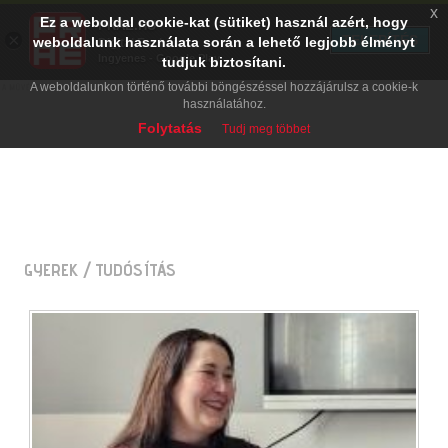
x
Ez a weboldal cookie-kat (sütiket) használ azért, hogy
PRAE.HU
×
TELEPÍTÉS
weboldalunk használata során a lehető legjobb élményt
Digital Evolution
Ingyenes - Google Play
tudjuk biztosítani.
A weboldalunkon történő további böngészéssel hozzájárulsz a cookie-k
használatához.
Folytatás
Tudj meg többet
GYEREK
/ TUDÓSÍTÁS