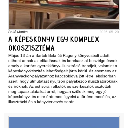
Balló Marika
2026. 05. 20.
A KÉPESKÖNYV EGY KOMPLEX
ÖKOSZISZTÉMA
Május 13-án a Bartók Béla úti Pagony könyvesbolt adott
otthont annak az előadásnak és kerekasztal-beszélgetésnek,
amely a kortárs gyerekkönyv-illusztráció trendjeit, valamint a
képeskönyvkészítés lehetőségeit járta körül. Az esemény az
Aranyvackor-pályázathoz kapcsolódva jött létre, elsősorban
azért, hogy útmutatást nyújtson pályakezdő illusztrátoroknak
és íróknak. Az est során alkotók és szerkesztők osztották
meg tapasztalataikat arról, hogyan születik meg egy jó
képeskönyv, és mire érdemes figyelni a történetmesélés, az
illusztráció és a könyvtervezés során.