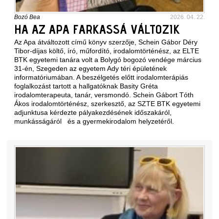
Bozó Bea
2026. 04. 22.
HA AZ APA FARKASSÁ VÁLTOZIK
Az Apa átváltozott című könyv szerzője, Schein Gábor Déry
Tibor-díjas költő, író, műfordító, irodalomtörténész, az ELTE
BTK egyetemi tanára volt a Bolygó bogozó vendége március
31-én, Szegeden az egyetem Ady téri épületének
informatóriumában. A beszélgetés előtt irodalomterápiás
foglalkozást tartott a hallgatóknak Basity Gréta
irodalomterapeuta, tanár, versmondó. Schein Gábort Tóth
Ákos irodalomtörténész, szerkesztő, az SZTE BTK egyetemi
adjunktusa kérdezte pályakezdésének időszakáról,
munkásságáról és a gyermekirodalom helyzetéről.