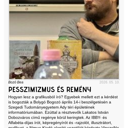
Bozó Bea
2026. 05. 10.
PESSZIMIZMUS ÉS REMÉNY
Hogyan lesz a grafikusból író? Egyebek mellett ezt a kérdést
is bogozták a Bolygó Bogozó április 14-i beszélgetésén a
Szegedi Tudományegyetem Ady téri épületének
informatóriumában. Ezúttal a résztvevők Lakatos István
Dobozváros című regénye körül keringtek. Az IBBY- és
Alfabéta-díjas írót, képregényírót és -rajzolót, illusztrátort,
grafikust, a Nimue Kiadó alapító vezetőjét kérdezte Vinczellér