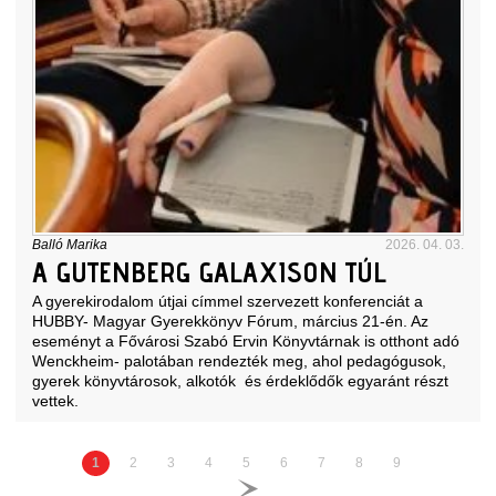
Balló Marika
2026. 04. 03.
A GUTENBERG GALAXISON TÚL
A gyerekirodalom útjai címmel szervezett konferenciát a
HUBBY- Magyar Gyerekkönyv Fórum, március 21-én. Az
eseményt a Fővárosi Szabó Ervin Könyvtárnak is otthont adó
Wenckheim- palotában rendezték meg, ahol pedagógusok,
gyerek könyvtárosok, alkotók és érdeklődők egyaránt részt
vettek.
1
2
3
4
5
6
7
8
9