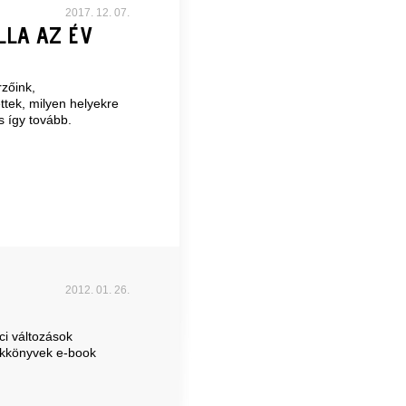
2017. 12. 07.
LA AZ ÉV
zőink,
ttek, milyen helyekre
s így tovább.
2012. 01. 26.
ci változások
zakkönyvek e-book