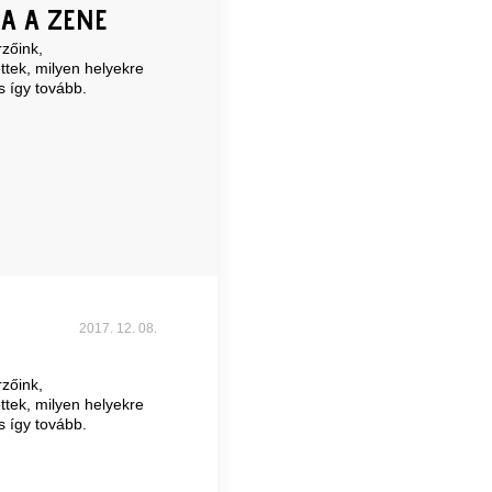
A A ZENE
zőink,
ttek, milyen helyekre
s így tovább.
2017. 12. 08.
zőink,
ttek, milyen helyekre
s így tovább.