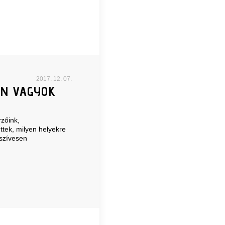
2017. 12. 07.
EN VAGYOK
zőink,
ttek, milyen helyekre
 szívesen