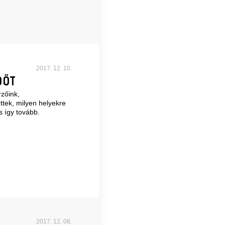
2017. 12. 10.
DŐT
zőink,
ttek, milyen helyekre
s így tovább.
2017. 12. 08.