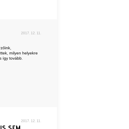
2017. 12. 11.
zőink,
ttek, milyen helyekre
s így tovább.
2017. 12. 11.
US SEM