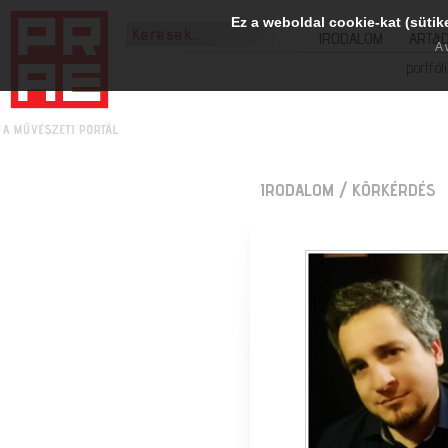
Ez a weboldal cookie-kat (sütik
IRODALOM
ART&
A 
portfól
IRODALOM
/ KÖRKÉRDÉS