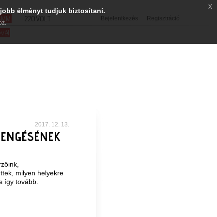
x
jobb élményt tudjuk biztosítani.
SMM
220VOLT
Bejelentkezés
Regisztráció
oz.
evél
2017. 12. 13.
CSENGÉSÉNEK
zőink,
ttek, milyen helyekre
s így tovább.