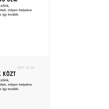
zőink,
ttek, milyen helyekre
s így tovább.
2017. 12. 10.
 KÖZT
zőink,
ttek, milyen helyekre
s így tovább.