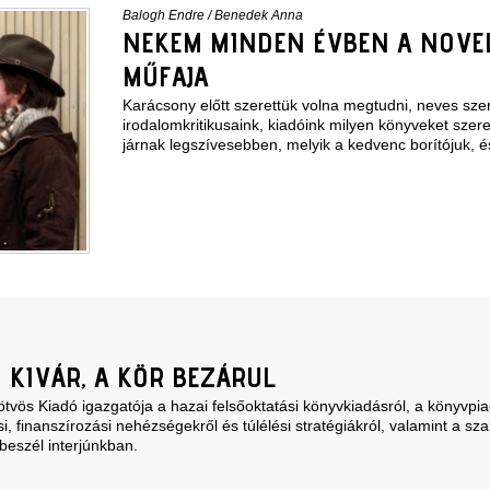
Balogh Endre
/
Benedek Anna
NEKEM MINDEN ÉVBEN A NOVEL
MŰFAJA
Karácsony előtt szerettük volna megtudni, neves szer
irodalomkritikusaink, kiadóink milyen könyveket szere
járnak legszívesebben, melyik a kedvenc borítójuk, é
 KIVÁR, A KÖR BEZÁRUL
vös Kiadó igazgatója a hazai felsőoktatási könyvkiadásról, a könyvpia
i, finanszírozási nehézségekről és túlélési stratégiákról, valamint a s
beszél interjúnkban.