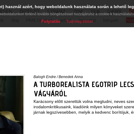
et) használ azért, hogy weboldalunk használata során a lehető leg
DESIGN
ÉPÍTÉSZET
SZÍNHÁZ
ZENE
FILM
GYEREK
K
weboldalunkon történő további böngészéssel hozzájárulsz a cookie-k használatáh
iók
blog
PRAE folyóirat
petíció
lapcsalád
könyvek
hírl
Folytatás
Tudj meg többet
Balogh Endre
/
Benedek Anna
A TURBOREALISTA EGOTRIP LE
VÁGYÁRÓL
Karácsony előtt szerettük volna megtudni, neves szer
irodalomkritikusaink, kiadóink milyen könyveket szere
járnak legszívesebben, melyik a kedvenc borítójuk, é