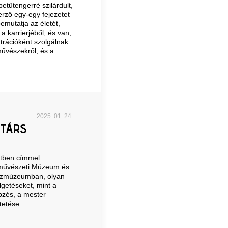
etűtengerré szilárdult,
rző egy-egy fejezetet
mutatja az életét,
a karrierjéből, és van,
ztrációként szolgálnak
művészekről, és a
2025. 01. 24.
RTÁRS
etben címmel
zművészeti Múzeum és
észmúzeumban, olyan
getéseket, mint a
pzés, a mester–
tetése.