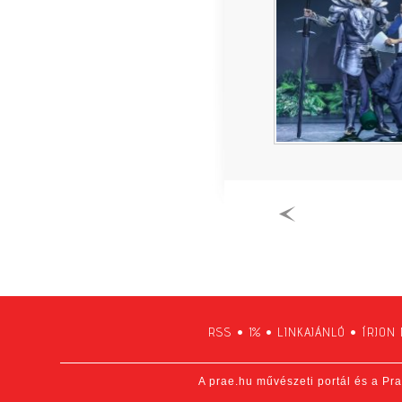
RSS
•
1%
•
LINKAJÁNLÓ
•
ÍRJON
A prae.hu művészeti portál és a Pra