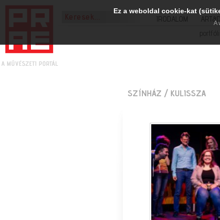
Ez a weboldal cookie-kat (sütik
IRODALOM
ART&
A 
portfól
SZÍNHÁZ
/ KULISSZA