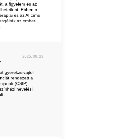
ét, a figyelem és az
lhetetlent. Ebben a
erápiái és az AI című
zsgálták az emberi
.
2025. 09. 29.
T
t gyerekzsivajtól
nciát rendezett a
amjának (CSIP)
színházi nevelési
lt.