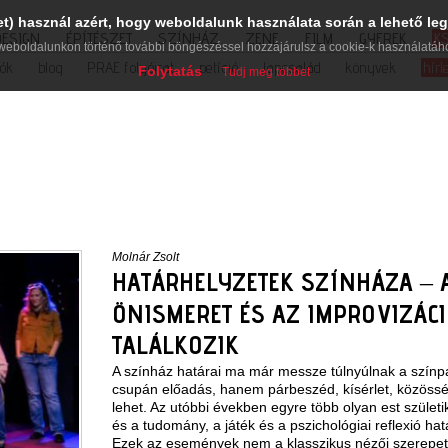
et) használ azért, hogy weboldalunk használata során a lehető leg
DESIGN
ÉPÍTÉSZET
SZÍNHÁZ
ZENE
FILM
GYEREK
K
weboldalunkon történő további böngészéssel hozzájárulsz a cookie-k használatáh
iók
blog
PRAE folyóirat
petíció
lapcsalád
könyvek
hírl
Folytatás
Tudj meg többet
Molnár Zsolt
HATÁRHELYZETEK SZÍNHÁZA – 
ÖNISMERET ÉS AZ IMPROVIZÁC
TALÁLKOZIK
A színház határai ma már messze túlnyúlnak a szín
csupán előadás, hanem párbeszéd, kísérlet, közössé
lehet. Az utóbbi években egyre több olyan est szület
és a tudomány, a játék és a pszichológiai reflexió h
Ezek az események nem a klasszikus nézői szerepet 