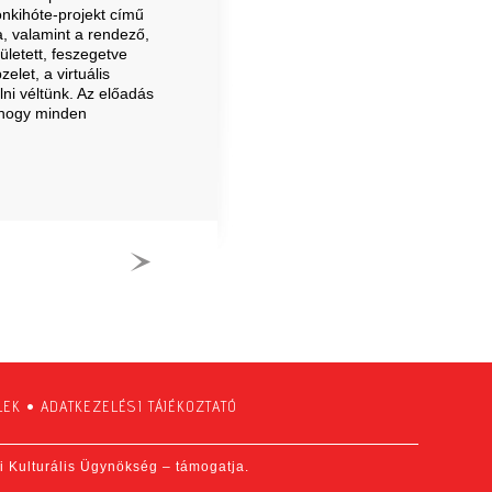
nkihóte-projekt című
, valamint a rendező,
letett, feszegetve
let, a virtuális
lni véltünk. Az előadás
, hogy minden
LEK
•
ADATKEZELÉSI TÁJÉKOZTATÓ
fi Kulturális Ügynökség – támogatja.