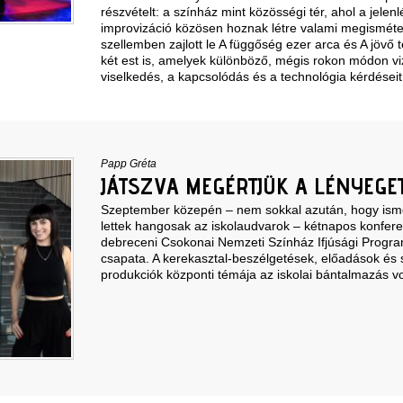
részvételt: a színház mint közösségi tér, ahol a jelenl
improvizáció közösen hoznak létre valami megisméte
szellemben zajlott le A függőség ezer arca és A jövő t
két est is, amelyek különböző, mégis rokon módon vi
viselkedés, a kapcsolódás és a technológia kérdéseit
Papp Gréta
JÁTSZVA MEGÉRTJÜK A LÉNYEGE
Szeptember közepén – nem sokkal azután, hogy ismé
lettek hangosak az iskolaudvarok – kétnapos konfere
debreceni Csokonai Nemzeti Színház Ifjúsági Progr
csapata. A kerekasztal-beszélgetések, előadások és 
produkciók központi témája az iskolai bántalmazás vo