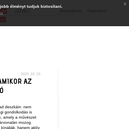
x
jobb élményt tudjuk biztosítani.
SMM
220VOLT
Bejelentkezés
Regisztráció
oz.
evél
2025. 10. 10.
AMIKOR AZ
IÓ
pad deszkáin: nem
gi gondolkodás is
ik, amely a művészet
atárvonalán mozog.
kínálják, hanem aktív