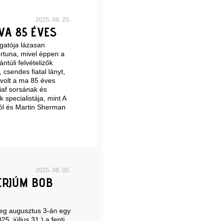
2025. 08. 25.
VA 85 ÉVES
zgatója lázasan
ortuna, mivel éppen a
túli felvételizők
 csendes fiatal lányt,
volt a ma 85 éves
iaf sorsának és
specialistája, mint A
-ból és Martin Sherman
2025. 08. 05.
ERJÚM BOB
meg augusztus 3-án egy
5. július 31.) a fenti