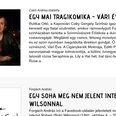
Cseh Andrea Izabella
EGY MAI TRAGIKOMIKA - VÁRI É
Ruttkai Ottó, a Kaposvári Csiky Gergely Színház iga
keresett egy fiatal szubrettet, amikor rámosolygott F
színházában tartotta a Színművészeti Főiskola a dunán
rostavizsgáját. Meglátott egy csinos, félszeg mosolyú,
és ez azon nyomban megoldotta direktori gondját. Ő 
színésznő, Vári Éva. A Cigánykerék Mirénája, Edith P
sanzonjainak magyar tolmácsolója, a különc özvegyek 
tetovált rózsa Seraphina-ja, Lily a Hat hét, hat tánc
Rose-a.
Forgách András
EGY SOHA MEG NEM JELENT INT
WILSONNAL
Forgách András író a Facebook-oldalán jelentetett 
interjút Robert (Bob) Wilsonnal (1941. október 4. – 202