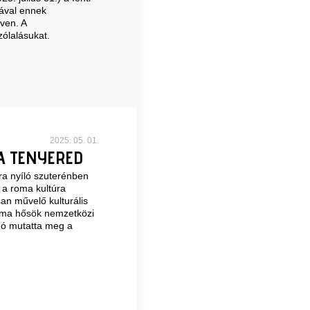
sával ennek
ven. A
ólalásukat.
2025. 05. 01.
A TENYERED
ra nyíló szuterénben
 a roma kultúra
an művelő kulturális
Roma hősök nemzetközi
igó mutatta meg a