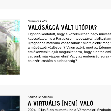
Guzmics Petra
VALÓSÁGGÁ VÁLT UTÓPIA?
Elgondolkodtatott, hogy a közelmúltban négy művésze
kapcsolatban is a Paradicsom toposzával találkoztam
újragondolt motívum vonzásának? Miért jelenik meg t
a művészeti közlésben? Vajon azért, mert az Édenne
emlékeztetni tudjuk magunkat arra, hogy tudatos e
vagyunk másképpen élni? Vagy az emberiség sorsa 
és ezért csábító a tudatlanság?
Fábián Annamária
A VIRTUÁLIS [NEM] VALÓ
2024. július 5-én mutatták be a Városmajori Szabadt