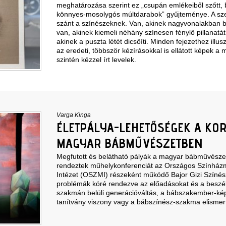
meghatározása szerint ez „csupán emlékeiből szőtt, b
könnyes-mosolygós múltdarabok” gyűjteménye. A sze
szánt a színészeknek. Van, akinek nagyvonalakban be
van, akinek kiemeli néhány színesen fénylő pillanatát 
akinek a puszta létét dicsőíti. Minden fejezethez illus
az eredeti, többször kézírásokkal is ellátott képek a 
szintén kézzel írt levelek.
Varga Kinga
ÉLETPÁLYA-LEHETŐSÉGEK A KO
MAGYAR BÁBMŰVÉSZETBEN
Megfutott és belátható pályák a magyar bábművész
rendeztek műhelykonferenciát az Országos Színhá
Intézet (OSZMI) részeként működő Bajor Gizi Szín
problémák köré rendezve az előadásokat és a beszél
szakmán belüli generációváltás, a bábszakember-ké
tanítvány viszony vagy a bábszínész-szakma elismer