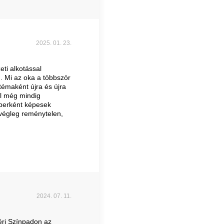
2025. 01. 23.
ti alkotással
. Mi az oka a többször
émaként újra és újra
l még mindig
mberként képesek
végleg reménytelen,
2024. 07. 11.
éri Színpadon az