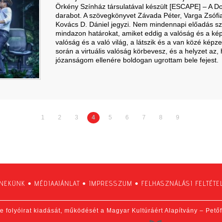
Örkény Színház társulatával készült [ESCAPE] – A Do
darabot. A szövegkönyvet Závada Péter, Varga Zsófia
Kovács D. Dániel jegyzi. Nem mindennapi előadás szü
mindazon határokat, amiket eddig a valóság és a képze
valóság és a való világ, a látszik és a van közé képze
során a virtuális valóság körbevesz, és a helyzet az
józanságom ellenére boldogan ugrottam bele fejest.
1
2
3
4
5
6
7
8
9
 NEKÜNK
•
MÉDIAAJÁNLAT
•
IMPRESSZUM
•
FELHASZNÁLÁSI FELTÉTE
e folyóirat kiadását, működését a Magyar Kultúráért Alapítvány – Pető