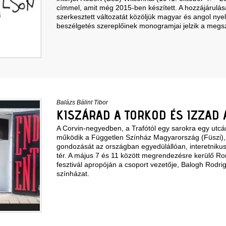
címmel, amit még 2015-ben készített. A hozzájárulá
szerkesztett változatát közöljük magyar és angol nyel
beszélgetés szereplőinek monogramjai jelzik a megsz
Balázs Bálint Tibor
KISZÁRAD A TORKOD ÉS IZZAD 
A Corvin-negyedben, a Trafótól egy sarokra egy utcá
működik a Független Színház Magyarország (Füszi),
gondozását az országban egyedülállóan, interetnikus
tér. A május 7 és 11 között megrendezésre kerülő 
fesztivál apropóján a csoport vezetője, Balogh Rodr
színházat.