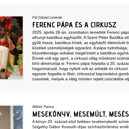
Pál Dániel Levente
FERENC PÁPA ÉS A CIRKUSZ
2025. április 26-án, szombaton temették Ferenc páp
elhunyt katolikus egyházfőt. A Szent Péter Bazilika e
gyűlt össze, katolikus hívek, az egyházfő életművét ti
közéleti személyiségek egyaránt. A pápa nyitottsága
közvetlensége sokakat megérintett a katolikus egyházo
Ennek volt egy apró, a cirkuszi világ művészei számá
bíró dimenziója is: Ferenc pápa folytatta a 20. száz
hagyományát, hogy nyitott volt az artisták és cirkusz
egyszer fogadta is őket, cirkusszal kapcsolatos gondo
üzenetek, melyek a világ minden rejtett csücskébe elj
Wéber Panna
MESEKÖNYV, MESEMÚLT, MESÉS
A könyv 20. század első felében tevékenykedő színé
Szigethy Gábor Kossuth-díjas színháztörténész emlék