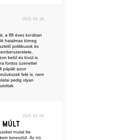
2025. 04. 28.
át, a 88 éves korában
lőtt hatalmas tömeg
sztelő politikusok és
, emberszeretete,
n belül és kívül is.
ra fontos üzenettel
adi pápák azon
i művészek felé is, nem
latai pedig olyan
utottak.
2025. 02. 06.
 MÚLT
szeket mutat be
ein keresztül. Az író