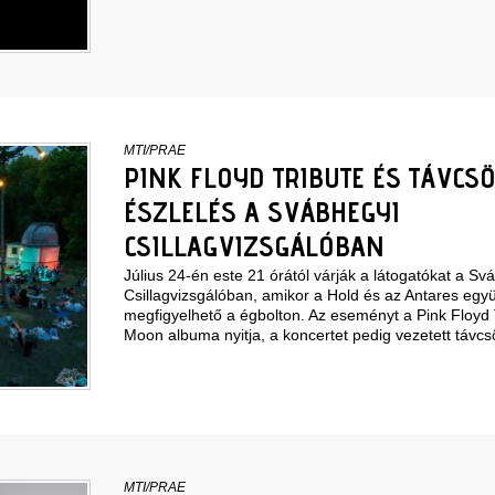
MTI/PRAE
PINK FLOYD TRIBUTE ÉS TÁVCS
ÉSZLELÉS A SVÁBHEGYI
CSILLAGVIZSGÁLÓBAN
Július 24-én este 21 órától várják a látogatókat a Sv
Csillagvizsgálóban, amikor a Hold és az Antares együt
megfigyelhető a égbolton. Az eseményt a Pink Floyd
Moon albuma nyitja, a koncertet pedig vezetett távcs
MTI/PRAE