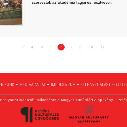
szerveztek az akadémia tagjai és résztvevői.
3
4
5
6
7
8
9
10
11
 NEKÜNK
•
MÉDIAAJÁNLAT
•
IMPRESSZUM
•
FELHASZNÁLÁSI FELTÉTE
e folyóirat kiadását, működését a Magyar Kultúráért Alapítvány – Pető