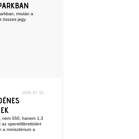
 PARKBAN
Parkban, miután a
az összes jegy.
2026. 07. 15.
 DÉNES
NEK
12, nem 550, hanem 1,3
az operettlibrettóiért
m a minisztérium a