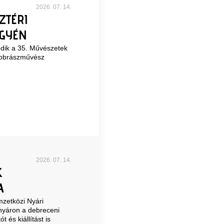
2026. 07. 14.
ZTÉRI
LGYÉN
godik a 35. Művészetek
 szobrászművész
2026. 07. 14.
K
A
zetközi Nyári
nyáron a debreceni
és kiállítást is