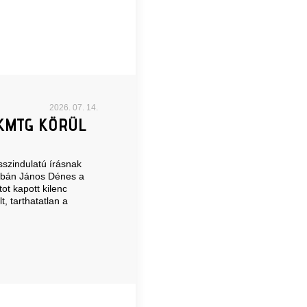
2026. 07. 14.
KMTG KÖRÜL
szindulatú írásnak
rbán János Dénes a
ot kapott kilenc
t, tarthatatlan a