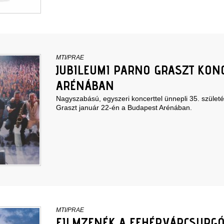
MTI/PRAE
JUBILEUMI PARNO GRASZT KONC
ARÉNÁBAN
Nagyszabású, egyszeri koncerttel ünnepli 35. szület
Graszt január 22-én a Budapest Arénában.
MTI/PRAE
FILMZENÉK A FEHÉRVÁRCSURGÓ