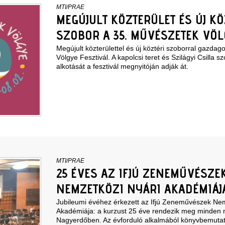
MTI/PRAE
MEGÚJULT KÖZTERÜLET ÉS ÚJ KÖ
SZOBOR A 35. MŰVÉSZETEK VÖ
Megújult közterülettel és új köztéri szoborral gazda
Völgye Fesztivál. A kapolcsi teret és Szilágyi Csilla
alkotását a fesztivál megnyitóján adják át.
MTI/PRAE
25 ÉVES AZ IFJÚ ZENEMŰVÉSZE
NEMZETKÖZI NYÁRI AKADÉMIÁJ
Jubileumi évéhez érkezett az Ifjú Zeneművészek Nem
Akadémiája: a kurzust 25 éve rendezik meg minden 
Nagyerdőben. Az évforduló alkalmából könyvbemutatót 