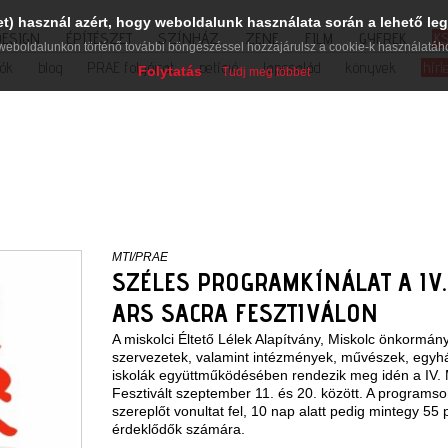
et) használ azért, hogy weboldalunk használata során a lehető leg
DESIGN
ÉPÍTÉSZET
SZÍNHÁZ
ZENE
FILM
GYEREK
K
weboldalunkon történő további böngészéssel hozzájárulsz a cookie-k használatáh
iók
blog
PRAE folyóirat
petíció
lapcsalád
könyvek
hírl
Folytatás
Tudj meg többet
MTI/PRAE
SZÉLES PROGRAMKÍNÁLAT A IV.
ARS SACRA FESZTIVÁLON
A miskolci Éltető Lélek Alapítvány, Miskolc önkormányz
szervezetek, valamint intézmények, művészek, egyhá
iskolák együttműködésében rendezik meg idén a IV. M
Fesztivált szeptember 11. és 20. között. A programso
szereplőt vonultat fel, 10 nap alatt pedig mintegy 55
érdeklődők számára.