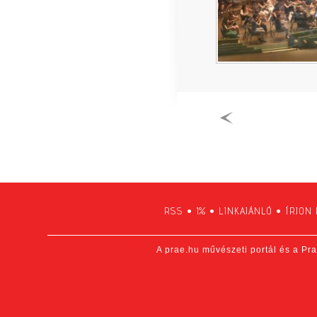
RSS
•
1%
•
LINKAJÁNLÓ
•
ÍRJON
A prae.hu művészeti portál és a Pra