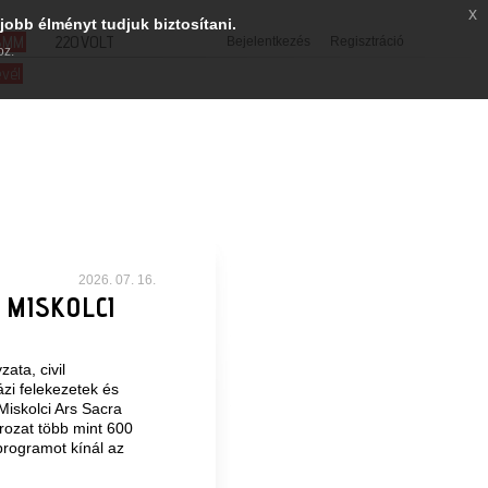
x
jobb élményt tudjuk biztosítani.
SMM
220VOLT
Bejelentkezés
Regisztráció
oz.
evél
2026. 07. 16.
 MISKOLCI
ata, civil
zi felekezetek és
iskolci Ars Sacra
rozat több mint 600
 programot kínál az