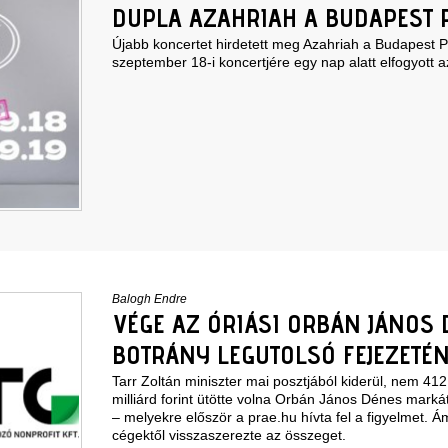
DUPLA AZAHRIAH A BUDAPEST
Újabb koncertet hirdetett meg Azahriah a Budapest 
szeptember 18-i koncertjére egy nap alatt elfogyott 
Balogh Endre
VÉGE AZ ÓRIÁSI ORBÁN JÁNOS
BOTRÁNY LEGUTOLSÓ FEJEZETÉ
Tarr Zoltán miniszter mai posztjából kiderül, nem 4
milliárd forint ütötte volna Orbán János Dénes markát 
– melyekre
először a prae.hu hívta fel a figyelmet
. Á
cégektől visszaszerezte az összeget.