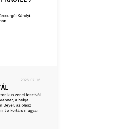
rcsurgói Károlyi-
ban.
2026. 07. 16.
VÁL
onikus zenei fesztivál
renner, a belga
m Beyer, az olasz
mint a kortárs magyar