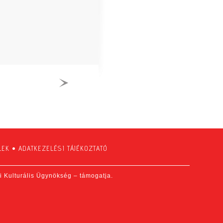
LEK
•
ADATKEZELÉSI TÁJÉKOZTATÓ
fi Kulturális Ügynökség – támogatja.