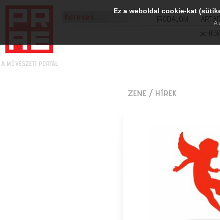
Ez a weboldal cookie-kat (sütik
IRODALOM
ART&
A 
portfól
ZENE
/ HÍREK