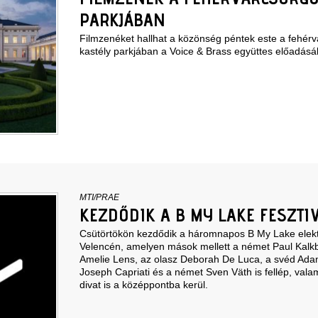
PARKJÁBAN
Filmzenéket hallhat a közönség péntek este a fehérvá
kastély parkjában a Voice & Brass együttes előadásá
MTI/PRAE
KEZDŐDIK A B MY LAKE FESZTI
Csütörtökön kezdődik a háromnapos B My Lake elektr
Velencén, amelyen mások mellett a német Paul Kalkb
Amelie Lens, az olasz Deborah De Luca, a svéd Ada
Joseph Capriati és a német Sven Väth is fellép, vala
divat is a középpontba kerül.