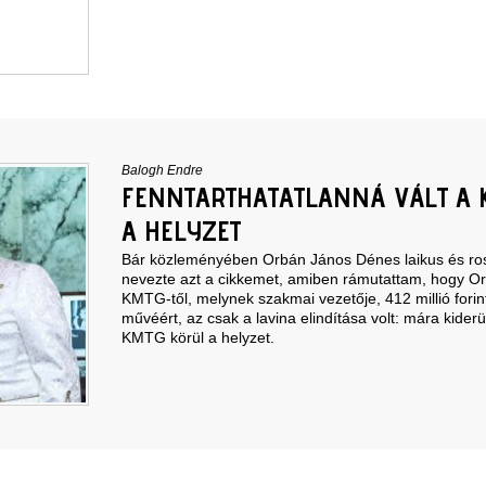
Balogh Endre
FENNTARTHATATLANNÁ VÁLT A 
A HELYZET
Bár közleményében Orbán János Dénes laikus és ros
nevezte azt a
cikkemet
, amiben rámutattam, hogy O
KMTG-től, melynek szakmai vezetője, 412 millió forint
művéért, az csak a lavina elindítása volt: mára kiderül
KMTG körül a helyzet.