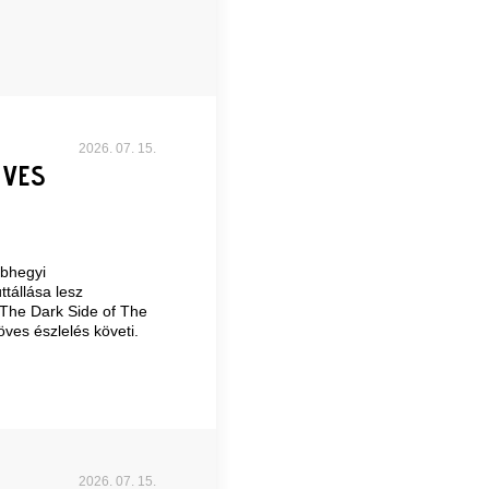
2026. 07. 15.
ÖVES
ábhegyi
tállása lesz
 The Dark Side of The
öves észlelés követi.
2026. 07. 15.