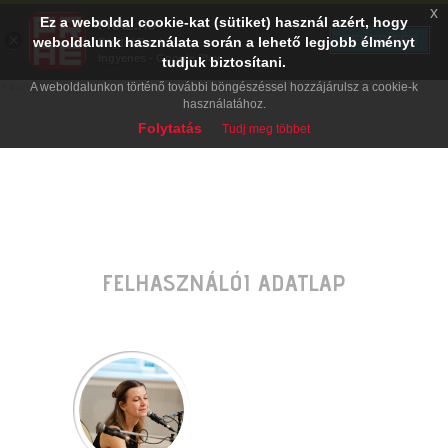
x
Ez a weboldal cookie-kat (sütiket) használ azért, hogy
PRAE.HU
×
TELEPÍTÉS
weboldalunk használata során a lehető legjobb élményt
Digital Evolution
Ingyenes - Google Play
tudjuk biztosítani.
A weboldalunkon történő további böngészéssel hozzájárulsz a cookie-k
használatához.
Folytatás
Tudj meg többet
FELHASZNÁLÓI ADATLAP