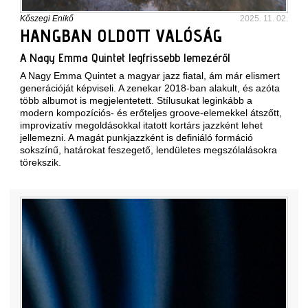
Kőszegi Enikő
2025. 11. 02.
HANGBAN OLDOTT VALÓSÁG
A Nagy Emma Quintet legfrissebb lemezéről
A Nagy Emma Quintet a magyar jazz fiatal, ám már elismert
generációját képviseli. A zenekar 2018-ban alakult, és azóta
több albumot is megjelentetett. Stílusukat leginkább a
modern kompozíciós- és erőteljes groove-elemekkel átszőtt,
improvizatív megoldásokkal itatott kortárs jazzként lehet
jellemezni. A magát punkjazzként is definiáló formáció
sokszínű, határokat feszegető, lendületes megszólalásokra
törekszik.