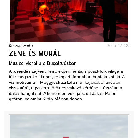
Kőszegi Enikő
2025. 12. 12.
ZENE ÉS MORÁL
Musica Moralia a Dugattyúsban
A „csendes zajként” leírt, experimentális poszt-folk világa a
tőle megszokott finom, rétegzett formában bontakozott ki. A
víz motívuma – Meggyesházi Éda munkájának állandóan
visszatérő, egyszerre örök és változó kérdése – átszőtte a
dalok hangulatát. A koncerten vele játszott Jakab Péter
gitáron, valamint Király Márton dobon.