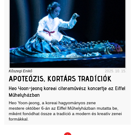
Kőszegi Enikő
2025. 10. 15.
APOTEÓZIS, KORTÁRS TRADÍCIÓK
Heo Yoon-jeong koreai citeraművész koncertje az Eiffel
Műhelyházban
Heo Yoon-jeong, a koreai hagyományos zene
mestere október 6-án az Eiffel Műhelyházban mutatta be,
miként fonódhat össze a tradíció a modern és kreatív zenei
formákkal.