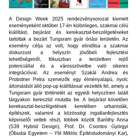
A Design Week 2025 rendezvénysorozat kiemelt
eseményeként október 17-én különleges, szakmai célú
kiállítást, bejárást és kerekasztal-beszélgetéseket
tartottak a bezárt Tungsram gyár óriási területén. Az
esemény célja az volt, hogy elindítsa a szakmai
diskurzust a helyszín jövőbeli fejlesztési
lehetőségeiről, fókuszban a területben rejlő
potenciállal és a városszövetbe való sikeres
integrációval. Az eseményt Szakál Andrea és
Probstner Petra szervezők egy élményalapú, nyolc
állomásból álló pop-up kiállítással vezették fel, amely a
Tungsram gyár történetét az egyedi helyszínen talált
tárgyakon keresztül mutatta be. A bejárást követően
kerekasztal-beszélgetések keretében urbanisták,
építészek, valamint a közösségi ingatlanfejlesztés
képviselői vettek részt, többek között Baróthy Anna
(S39 Hybrid Design), Prof. Dr. Csontos Györgyi
(Óbudai Egyetem – Ybl Miklós Építéstudományi Kar),