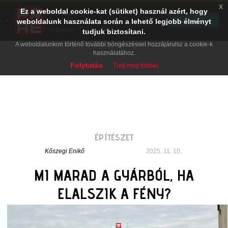
x
Ez a weboldal cookie-kat (sütiket) használ azért, hogy
PRAE.HU
×
TELEPÍTÉS
weboldalunk használata során a lehető legjobb élményt
Digital Evolution
Ingyenes - Google Play
tudjuk biztosítani.
A weboldalunkon történő további böngészéssel hozzájárulsz a cookie-k
használatához.
Folytatás
Tudj meg többet
ÉPÍTÉSZET
Kőszegi Enikő
2025. 11. 10.
MI MARAD A GYÁRBÓL, HA
ELALSZIK A FÉNY?