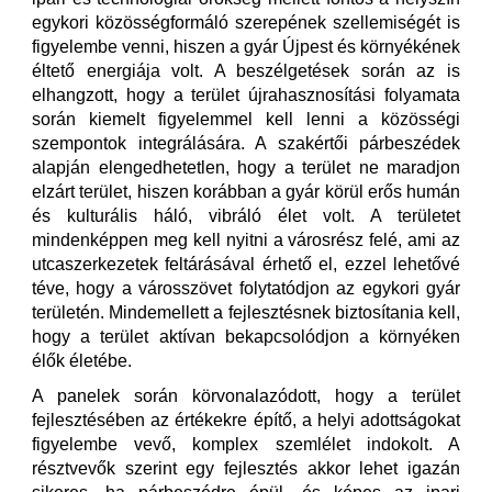
egykori közösségformáló szerepének szellemiségét is
figyelembe venni, hiszen a gyár Újpest és környékének
éltető energiája volt. A beszélgetések során az is
elhangzott, hogy a terület újrahasznosítási folyamata
során kiemelt figyelemmel kell lenni a közösségi
szempontok integrálására. A szakértői párbeszédek
alapján elengedhetetlen, hogy a terület ne maradjon
elzárt terület, hiszen korábban a gyár körül erős humán
és kulturális háló, vibráló élet volt. A területet
mindenképpen meg kell nyitni a városrész felé, ami az
utcaszerkezetek feltárásával érhető el, ezzel lehetővé
téve, hogy a városszövet folytatódjon az egykori gyár
területén. Mindemellett a fejlesztésnek biztosítania kell,
hogy a terület aktívan bekapcsolódjon a környéken
élők életébe.
A panelek során körvonalazódott, hogy a terület
fejlesztésében az értékekre építő, a helyi adottságokat
figyelembe vevő, komplex szemlélet indokolt. A
résztvevők szerint egy fejlesztés akkor lehet igazán