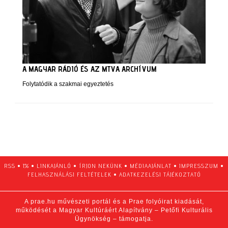
A MAGYAR RÁDIÓ ÉS AZ MTVA ARCHÍVUM
Folytatódik a szakmai egyeztetés
RSS
•
1%
•
LINKAJÁNLÓ
•
ÍRJON NEKÜNK
•
MÉDIAAJÁNLAT
•
IMPRESSZUM
•
FELHASZNÁLÁSI FELTÉTELEK
•
ADATKEZELÉSI TÁJÉKOZTATÓ
A prae.hu művészeti portál és a Prae folyóirat kiadását,
működését a Magyar Kultúráért Alapítvány – Petőfi Kulturális
Ügynökség – támogatja.