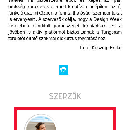
sikeres, ha párbeszédre épül, és képes az ipari
örökség karakteres elemeit kreatívan beépíteni az új
funkciókba, miközben a fenntarthatósági szempontokat
is érvényesíti. A szervezők célja, hogy a Design Week
keretében elindított párbeszédet fenntartsák, és a
jövőben is aktív platformot biztosítsanak a Tungsram
területét érintő szakmai diskurzus folytatásához.
Fotó: Kőszegi Enikő
SZERZŐK