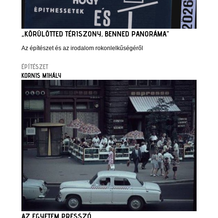
„KÖRÜLÖTTED TÉRISZONY, BENNED PANORÁMA”
Az építészet és az irodalom rokonlelkűségéről
ÉPÍTÉSZET
KORNIS MIHÁLY
AZ EGYETEM PRESSZÓ