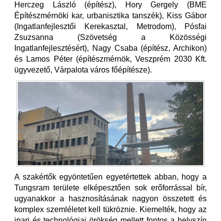
Herczeg László (építész), Hory Gergely (BME
Építészmérnöki kar, urbanisztika tanszék), Kiss Gábor
(Ingatlanfejlesztői Kerekasztal, Metrodom), Pósfai
Zsuzsanna (Szövetség a Közösségi
Ingatlanfejlesztésért), Nagy Csaba (építész, Archikon)
és Lamos Péter (építészmérnök, Veszprém 2030 Kft.
ügyvezető, Várpalota város főépítésze).
A szakértők egyöntetűen egyetértettek abban, hogy a
Tungsram területe elképesztően sok erőforrással bír,
ugyanakkor a hasznosításának nagyon összetett és
komplex szemléletet kell tükröznie. Kiemelték, hogy az
ipari és technológiai örökség mellett fontos a helyszín