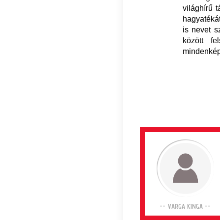
világhírű 
hagyatékát 
is nevet s
között f
mindenképp
-- VARGA KINGA --