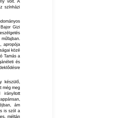
ny volt. A
sz színházi
udományos
 Bajor Gizi
eszélgetés
ó műfajban.
, apropója
óságai közé
dó Tamás a
gánéleti és
rdeklődésre
y készülő,
att még meg
irányított
rappánsan,
héjban, ám
s is szól a
ges, méltán