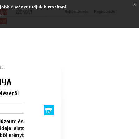
x
jobb élményt tudjuk biztosítani.
SMM
220VOLT
Bejelentkezés
Regisztráció
oz.
evél
15.
NYA
téséről
 Múzeum és
deje alatt
ből erényt