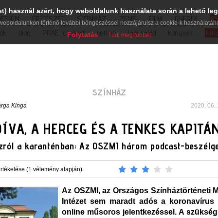
et) használ azért, hogy weboldalunk használata során a lehető leg
DESIGN
ÉPÍTÉSZET
SZÍNHÁZ
ZENE
FILM
GYEREK
K
weboldalunkon történő további böngészéssel hozzájárulsz a cookie-k használatáh
iók
blog
PRAE folyóirat
petíció
lapcsalád
könyvek
hírl
Folytatás
Tudj meg többet
SZÍNHÁZ
rga Kinga
2020. 06. 
DÍVA, A HERCEG ÉS A TENKES KAPITÁ
zról a karanténban: Az OSZMI három podcast-beszélge
rtékelése (1 vélemény alapján):
Az OSZMI, az Országos Színháztörténeti
Intézet sem maradt adós a koronavírus i
online műsoros jelentkezéssel. A szükség