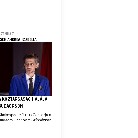
SZÍNHÁZ
CSEH ANDREA IZABELLA
A KÖZTÁRSASÁG HALÁLA
BUDAÖRSÖN
Shakespeare Julius Caesarja a
Budaörsi Latinovits Színházban