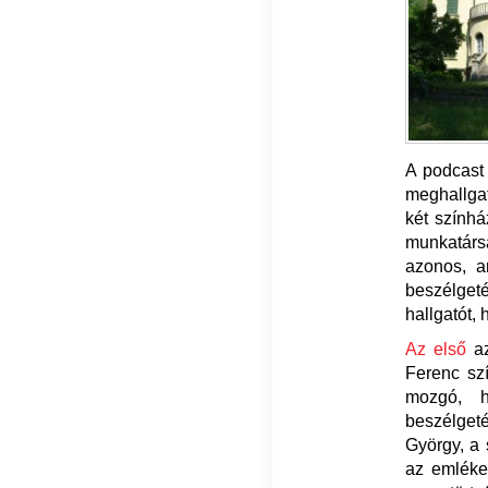
A podcast 
meghallgat
két színhá
munkatársa
azonos, a
beszélgeté
hallgatót, 
Az első
a
Ferenc sz
mozgó, ha
beszélget
György, a 
az emlékez