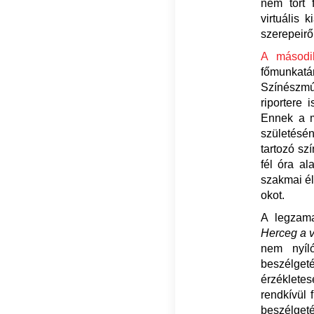
nem tört 
virtuális 
szerepeirő
A másodi
főmunkatár
Színészmú
riportere 
Ennek a m
születésén
tartozó s
fél óra al
szakmai él
okot.
A legzam
Herceg a 
nem nyíló
beszélget
érzéklete
rendkívül 
beszélgeté