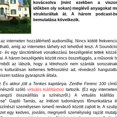
kovácsolva (mint ezekben a viszon
időkben oly sokan) meglévő anyagokat mu
strukturáltak át. A három podcast-be
bemutatása következik.
az interneten hozzáférhető audioműfaj. Nincs kötött frekvenci
ható, amíg az internetes tárhely ezt lehetővé teszi. A Soundcl
z- és egy tánctörténeti vonatkozású beszélgetést tettek közzé
i. A három beszélgetés között nincs összefüggés, a műsorok
miből az látszik, hogy a létrehozói nem szánták sorozatna
s kulturálisan kellemes felfrissülést ad, révedező hangula
hiszen tudása gyarapszik általa.
z
És akkor jött a Tenkes kapitánya. Zenthe Ferenc 100
című
ínészről szóló
virtuális kiállításhoz
tartozik. (Ez egy interneten
ngzó összeállítás a színészről.) A virtuális kiállítás
ése” Gajdó Tamás, az Intézet tudományos főmunkatársa 
színészt személyesen ismerő rendező között zajlott le. A szubj
et egy kedves, joviális, megnyerő személyiség rajzát mutat