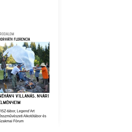
IRODALOM
HORVÁTH FLORENCIA
NÉHÁNY VILLANÁS, NYÁRI
ÉLMÉNYEIM
FISZ-tábor, Legend’Art
Összművészeti Alkotótábor és
Szakmai Fórum