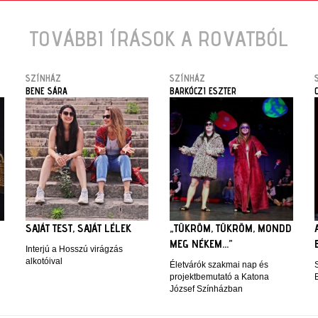
TOVÁBBI ÍRÁSOK A ROVATBÓL
SZÍNHÁZ
SZÍNHÁZ
BENE SÁRA
BARKÓCZI ESZTER
SAJÁT TEST, SAJÁT LÉLEK
„TÜKRÖM, TÜKRÖM, MONDD
MEG NÉKEM…”
Interjú a Hosszú virágzás
alkotóival
Életvárók szakmai nap és
projektbemutató a Katona
József Színházban