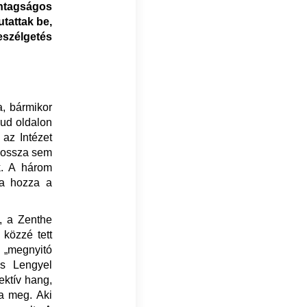
tagságos
tattak be,
szélgetés
a, bármikor
oud oldalon
 az Intézet
 hossza sem
k. A három
tba hozza a
, a Zenthe
 közzé tett
 „megnyitó
és Lengyel
ektív hang,
ja meg. Aki