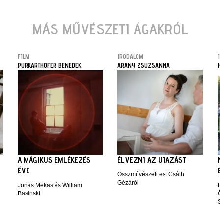
MÁS MŰVÉSZETI ÁGAKRÓL
FILM
IRODALOM
PURKARTHOFER BENEDEK
ARANY ZSUZSANNA
A MÁGIKUS EMLÉKEZÉS
ÉLVEZNI AZ UTAZÁST
ÉVE
Összművészeti est Csáth
Gézáról
Jonas Mekas és William
Basinski