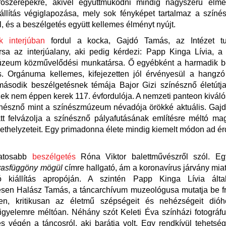
főszerepekre, akivel együttműködni mindig nagyszerű élmé
kiállítás végiglapozása, mely sok fényképet tartalmaz a színé
l, és a beszélgetés együtt kellemes élményt nyújt.
k interjúban
fordul a kocka, Gajdó Tamás, az Intézet t
sa az interjúalany, aki pedig kérdezi: Papp Kinga Lívia, a
zeum közművelődési munkatársa. Ő egyébként a harmadik b
is. Orgánuma kellemes, kifejezetten jól érvényesül a hangz
ásodik beszélgetésnek témája Bajor Gizi színésznő életútja
ek nem éppen kerek 117. évfordulója. A nemzeti panteon kivál
zínésznő mint a színészmúzeum névadója örökké aktuális. Gaj
att felvázolja a színésznő pályafutásának említésre méltó ma
ethelyzeteit. Egy primadonna élete mindig kiemelt módon ad é
atosabb
beszélgetés
Róna Viktor balettművészről szól. Eg
vasfüggöny mögül
címre hallgató, ám a koronavírus járvány mi
 kiállítás apropóján. A szintén Papp Kinga Lívia által 
ésen Halász Tamás, a táncarchívum muzeológusa mutatja be f
sen, kritikusan az életmű szépségeit és nehézségeit dió
figyelemre méltóan. Néhány szót Keleti Éva színházi fotográfu
s végén a táncosról, aki barátja volt. Egy rendkívül tehetsé