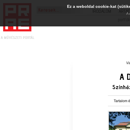
Ez a weboldal cookie-kat (sütik
IRODALOM
ART&
A 
portfól
Va
A 
Színhá
Tartalom é