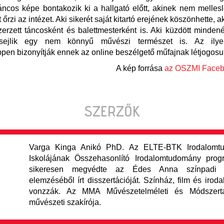
táncos képe bontakozik ki a hallgató előtt, akinek nem melle
őrzi az intézet. Aki sikerét saját kitartó erejének köszönhette, a
zerzett táncosként és balettmesterként is. Aki küzdött mindené
elsejlik egy nem könnyű művészi természet is. Az ilyen
en bizonyítják ennek az online beszélgető műfajnak létjogosul
A kép forrása
az OSZMI Faceb
SZERZŐK
Varga Kinga Anikó PhD. Az ELTE-BTK Irodalomtu
Iskolájának Összehasonlító Irodalomtudomány pro
sikeresen megvédte az Édes Anna színpadi fe
elemzéséből írt disszertációját. Színház, film és iroda
vonzzák. Az MMA Művészetelméleti és Módszertan
művészeti szakírója.