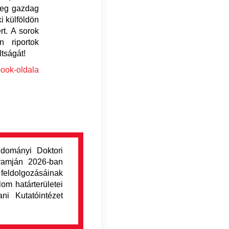
sleg gazdag
ki külföldön
rt. A sorok
 riportok
tságát!
ook-oldala
dományi Doktori
gramján 2026-ban
ldolgozásáinak
lom határterületei
i Kutatóintézet