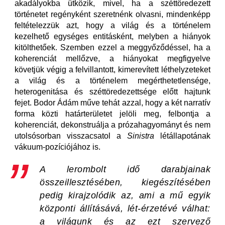
akadályokba ütközik, mivel, ha a széttöredezett
történetet regényként szeretnénk olvasni, mindenképp
feltételezzük azt, hogy a világ és a történelem
kezelhető egységes entitásként, melyben a hiányok
kitölthetőek. Szemben ezzel a meggyőződéssel, ha a
koherenciát mellőzve, a hiányokat megfigyelve
követjük végig a felvillantott, kimerevített léthelyzeteket
a világ és a történelem megérthetetlensége,
heterogenitása és széttöredezettsége előtt hajtunk
fejet. Bodor Ádám műve tehát azzal, hogy a két narratív
forma közti határterületet jelöli meg, felbontja a
koherenciát, dekonstruálja a prózahagyományt és nem
utolsósorban visszacsatol a
Sinistra
létállapotának
vákuum-pozíciójához is.
A lerombolt idő darabjainak
összeillesztésében, kiegészítésében
pedig kirajzolódik az, ami a mű egyik
központi állításává, lét-érzetévé válhat:
a világunk és az ezt szervező