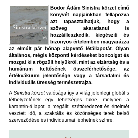
Bodor Ádám Sinistra körzet című
könyvét napjainkban fellapozva
azt tapasztalhatjuk, hogy a
szöveg akaratlanul is
hozzáilleszkedik, kiegészíti és
bizonyos értelemben magyarázza
az elmúlt pár hónap alapvető létállapotát. Olyan
általános, mégis központi kérdéseket boncolgat és
mozgat ki a rögzült helyükről, mint az elzártság és a
humánum kettősének összeférhetősége, az
értékvákuum jelentősége vagy a társadalmi és
individuális üresség természetrajza.
A
Sinistra körzet
valósága így a világ jelenlegi globális
léthelyzetének egy lehetséges tükre, melyben a
karantén-állapot, a megállt, széttöredezett és értelmét
vesztett idő, a szakrális és közönséges terek belső
szerveződése és individuumai léphetnek színre.