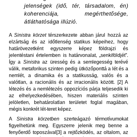
jelenségek (idő, tér, társadalom, én)
koherenciája, megérthetősége,
átláthatósága illúzió.
A
Sinistra körzet
térszerkezete abban járul hozzá az
elzártság és az időtlenség statikus képeihez, hogy
határövezetként egyszerre képez földrajzi és
jelentéstani értelemben is határvonalat, „senkiföldjét”.
Így a
Sinistra
az üresség és a semlegesség terévé
válik, metaforikus szinten pedig ütközőponttá a lét és a
nemlét, a dinamika és a statikusság, valós és a
valótlan, a racionális és az irracionális között. [2] A
létezés és a nemlétezés oppozíciós párja teljesedik ki
az elhelyezkedésében, hiszen materiális szinten
jelöletlen, behatárolatlan területet foglal magában,
mégis konkrét lét-teret képez.
A
Sinistra körzetben
szerteágazó térmotívumokat
figyelhetünk meg. Egyszerre jelenik meg benne a
fenyőerdő toposzával[3] a rejtőzködés, az oltalom, az