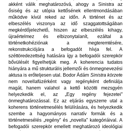
akként válik meghatározóvá, ahogy a Sinistra az
ősiség és az utópia kettősének ellentmondásában
működve kívül reked az időn. A történet és az
elbeszélés viszonya az idő szaggatottságában
megkérdőjelezhető, hiszen az elbeszélés kihagy,
újraértelmez és elbizonytalanít, ezáltal a
történetkohéziónak a megteremtésére,
rekonstrukciójára a befogadót hívja fel. A
széttöredezettség hatására így a befogadói szerepkör
bővülését figyelhetjük meg. A koherencia tudatos
hiányára a mű strukturális jellemzői és önmegnevezési
aktusa is erőteljesen utal. Bodor Ádám
Sinistra körzet
e
nem novellafüzérként vagy regényként definiálja
magát, hanem valahol a kettő közötti mezsgyén
helyezkedik el, az „Egy regény fejezetei”
önmeghatározással. Ez az eljárás egyszerre utal a
koherens történetmesélés felülírására, és helyezkedik
szembe a hagyományos narratív formák és a
történetmesélés „regény” és „novella” kategóriáival. A
befogadói szerepkör emellett meghatározó ideológiai