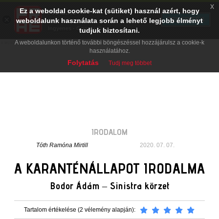
x
Ez a weboldal cookie-kat (sütiket) használ azért, hogy
PRAE.HU
×
TELEPÍTÉS
weboldalunk használata során a lehető legjobb élményt
Digital Evolution
Ingyenes - Google Play
tudjuk biztosítani.
A weboldalunkon történő további böngészéssel hozzájárulsz a cookie-k
használatához.
Folytatás
Tudj meg többet
IRODALOM
Tóth Ramóna Mirtill
2020. 07. 07.
A KARANTÉNÁLLAPOT IRODALMA
Bodor Ádám – Sinistra körzet
Tartalom értékelése (2 vélemény alapján):