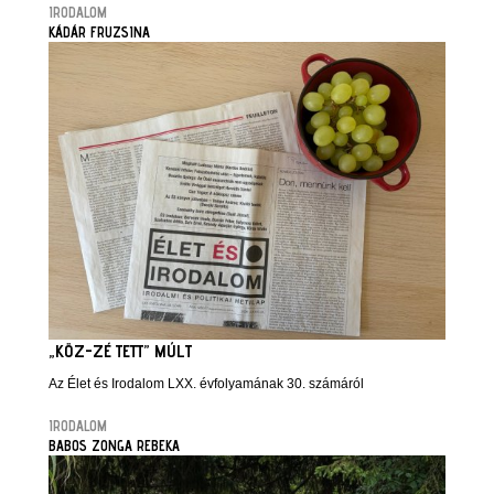
IRODALOM
KÁDÁR FRUZSINA
„KÖZ-ZÉ TETT” MÚLT
Az Élet és Irodalom LXX. évfolyamának 30. számáról
IRODALOM
BABOS ZONGA REBEKA