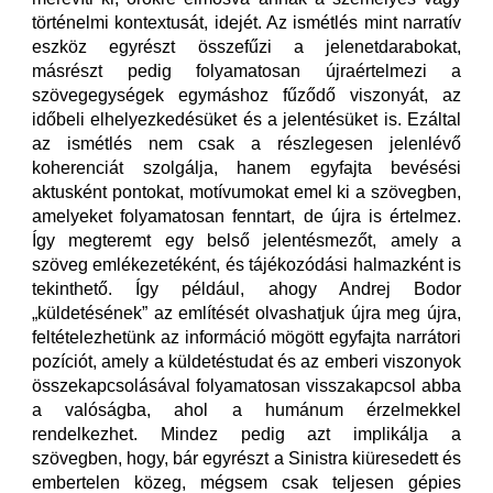
történelmi kontextusát, idejét. Az ismétlés mint narratív
eszköz egyrészt összefűzi a jelenetdarabokat,
másrészt pedig folyamatosan újraértelmezi a
szövegegységek egymáshoz fűződő viszonyát, az
időbeli elhelyezkedésüket és a jelentésüket is. Ezáltal
az ismétlés nem csak a részlegesen jelenlévő
koherenciát szolgálja, hanem egyfajta bevésési
aktusként pontokat, motívumokat emel ki a szövegben,
amelyeket folyamatosan fenntart, de újra is értelmez.
Így megteremt egy belső jelentésmezőt, amely a
szöveg emlékezetéként, és tájékozódási halmazként is
tekinthető. Így például, ahogy Andrej Bodor
„küldetésének” az említését olvashatjuk újra meg újra,
feltételezhetünk az információ mögött egyfajta narrátori
pozíciót, amely a küldetéstudat és az emberi viszonyok
összekapcsolásával folyamatosan visszakapcsol abba
a valóságba, ahol a humánum érzelmekkel
rendelkezhet. Mindez pedig azt implikálja a
szövegben, hogy, bár egyrészt a Sinistra kiüresedett és
embertelen közeg, mégsem csak teljesen gépies