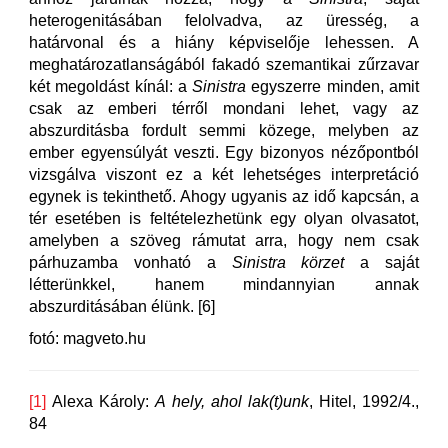
heterogenitásában felolvadva, az üresség, a
határvonal és a hiány képviselője lehessen. A
meghatározatlanságából fakadó szemantikai zűrzavar
két megoldást kínál: a
Sinistra
egyszerre minden, amit
csak az emberi térről mondani lehet, vagy az
abszurditásba fordult semmi közege, melyben az
ember egyensúlyát veszti. Egy bizonyos nézőpontból
vizsgálva viszont ez a két lehetséges interpretáció
egynek is tekinthető. Ahogy ugyanis az idő kapcsán, a
tér esetében is feltételezhetünk egy olyan olvasatot,
amelyben a szöveg rámutat arra, hogy nem csak
párhuzamba vonható a
Sinistra körzet
a saját
létterünkkel, hanem mindannyian annak
abszurditásában élünk. [6]
fotó: magveto.hu
[1]
Alexa Károly:
A hely, ahol lak(t)unk
, Hitel, 1992/4.,
84