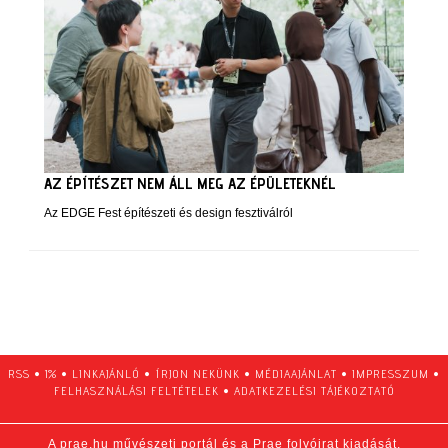
AZ ÉPÍTÉSZET NEM ÁLL MEG AZ ÉPÜLETEKNÉL
Az EDGE Fest építészeti és design fesztiválról
RSS
•
1%
•
LINKAJÁNLÓ
•
ÍRJON NEKÜNK
•
MÉDIAAJÁNLAT
•
IMPRESSZUM
•
FELHASZNÁLÁSI FELTÉTELEK
•
ADATKEZELÉSI TÁJÉKOZTATÓ
A prae.hu művészeti portál és a Prae folyóirat kiadását,