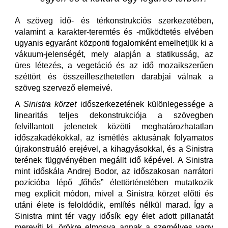
A szöveg idő- és térkonstrukciós szerkezetében,
valamint a karakter-teremtés és -működtetés elvében
ugyanis egyaránt központi fogalomként emelhetjük ki a
vákuum-jelenségét, mely alapján a statikusság, az
üres létezés, a vegetáció és az idő mozaikszerűen
széttört és összeilleszthetetlen darabjai válnak a
szöveg szervező elemeivé.
A
Sinistra körzet
időszerkezetének különlegessége a
linearitás teljes dekonstrukciója a szövegben
felvillantott jelenetek közötti meghatározhatatlan
időszakadékokkal, az ismétlés aktusának folyamatos
újrakonstruáló erejével, a kihagyásokkal, és a Sinistra
terének függvényében megállt idő képével. A Sinistra
mint időskála Andrej Bodor, az időszakosan narrátori
pozícióba lépő „főhős” élettörténetében mutatkozik
meg explicit módon, mivel a Sinistra körzet előtti és
utáni élete is feloldódik, említés nélkül marad. Így a
Sinistra mint tér vagy idősík egy élet adott pillanatát
merevíti ki, örökre elmosva annak a személyes vagy