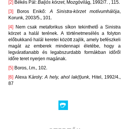
[2]
Békés Pál:
Baljós körzet
, Mozgóvilág, 1992/7. , 115.
[3]
Boros Enikő:
A Sinistra-körzet motívumhálója
,
Korunk, 2003/5., 101.
[4]
Nem csak metaforikus síkon tekinthető a Sinistra
körzet a halál terének. A történetmesélés a folyton
előbukkanó halál keretei között zajlik, amely befészkeli
magát az emberek mindennapi életébe, hogy a
legváratlanabb és legabszurdabb formákban időről
időre teret nyerjen magának.
[5]
Boros,
I.m
., 102.
[6]
Alexa Károly:
A hely, ahol lak(t)unk
, Hitel, 1992/4.,
87