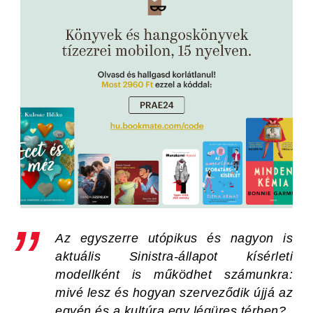
Az egyszerre utópikus és nagyon is
aktuális Sinistra-állapot kísérleti
modellként is működhet számunkra:
mivé lesz és hogyan szerveződik újjá az
egyén és a kultúra egy légüres térben?