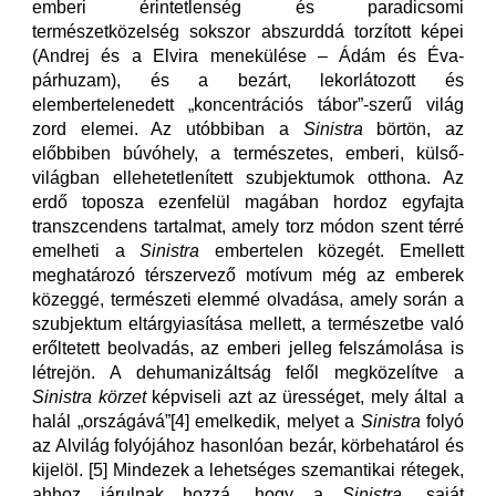
emberi érintetlenség és paradicsomi
természetközelség sokszor abszurddá torzított képei
(Andrej és a Elvira menekülése – Ádám és Éva-
párhuzam), és a bezárt, lekorlátozott és
elembertelenedett „koncentrációs tábor”-szerű világ
zord elemei. Az utóbbiban a
Sinistra
börtön, az
előbbiben búvóhely, a természetes, emberi, külső-
világban ellehetetlenített szubjektumok otthona. Az
erdő toposza ezenfelül magában hordoz egyfajta
transzcendens tartalmat, amely torz módon szent térré
emelheti a
Sinistra
embertelen közegét. Emellett
meghatározó térszervező motívum még az emberek
közeggé, természeti elemmé olvadása, amely során a
szubjektum eltárgyiasítása mellett, a természetbe való
erőltetett beolvadás, az emberi jelleg felszámolása is
létrejön. A dehumanizáltság felől megközelítve a
Sinistra körzet
képviseli azt az ürességet, mely által a
halál „országává”[4] emelkedik, melyet a
Sinistra
folyó
az Alvilág folyójához hasonlóan bezár, körbehatárol és
kijelöl. [5] Mindezek a lehetséges szemantikai rétegek,
ahhoz járulnak hozzá, hogy a
Sinistra
, saját