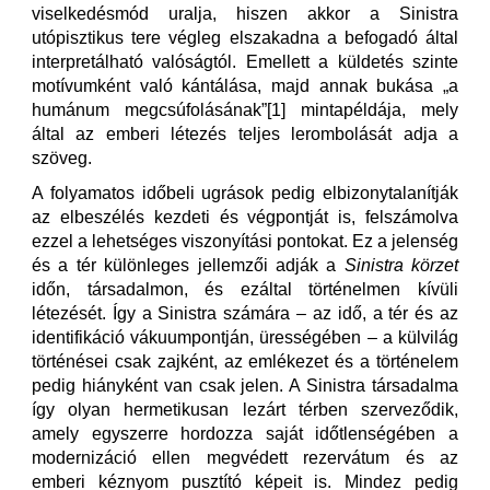
viselkedésmód uralja, hiszen akkor a Sinistra
utópisztikus tere végleg elszakadna a befogadó által
interpretálható valóságtól. Emellett a küldetés szinte
motívumként való kántálása, majd annak bukása „a
humánum megcsúfolásának”[1] mintapéldája, mely
által az emberi létezés teljes lerombolását adja a
szöveg.
A folyamatos időbeli ugrások pedig elbizonytalanítják
az elbeszélés kezdeti és végpontját is, felszámolva
ezzel a lehetséges viszonyítási pontokat. Ez a jelenség
és a tér különleges jellemzői adják a
Sinistra körzet
időn, társadalmon, és ezáltal történelmen kívüli
létezését. Így a Sinistra számára – az idő, a tér és az
identifikáció vákuumpontján, ürességében – a külvilág
történései csak zajként, az emlékezet és a történelem
pedig hiányként van csak jelen. A Sinistra társadalma
így olyan hermetikusan lezárt térben szerveződik,
amely egyszerre hordozza saját időtlenségében a
modernizáció ellen megvédett rezervátum és az
emberi kéznyom pusztító képeit is. Mindez pedig