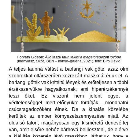
Horváth Gideon:
Álló faszú faun tekint a megelőlegezett jövőbe
(méhviasz, tükör, ISBN – könyv+galéria, 2021), fotó: Bíró Dávid
A teljes faunná válást a barlangi vak gőte, azaz olm
szobrokkal oltárszerűen közrezárt maszknál érjük el. A
barlangi gőték vak kétéltű lények és erőteljesen a többi
érzékszervükre hagyatkoznak, ami hiperérzékennyé
teszi őket. Ez viszont nem jelent egyet a
védtelenséggel, mert előnyükre fordítják – mondhatni
csúcsragadozóként élnek. De a kihalás közelébe
kerültek az ember környezetszennyezése miatt. Az
oldalsó falon, magányosan egy kisméretű denevérfej
van, amit elsőre nehéz bárhová beilleszteni, de elérve
a kiállítás közepén lévő maszkhoz, láthatjuk, hogy a