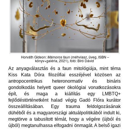
Horváth Gideon:
Mámoros faun
(méhviasz, üveg, ISBN –
könyv+galéria, 2021), fotó: Bíró Dávid
Az anyagválasztás és a faun mitológiája, mint téma
Kiss Kata Dóra filozófiai esszéjével közösen az
antropocentrikus heteronormatív és bináris
gondolkodás helyett queer ökológiai vonatkozásokra
épít, és maga a kiállítás egy LMBTQ+
fejlődéstörténetként halad végig Gadó Flóra kurátor
összeállításában. Egy trauma feldolgozásának
dühéből és a magyarországi aktuálpolitikából indult ki,
megtörve a tabusított témát, hogy a végére (újból és
újból) megtanulhassa elfogadni önmagát. A belső igazi