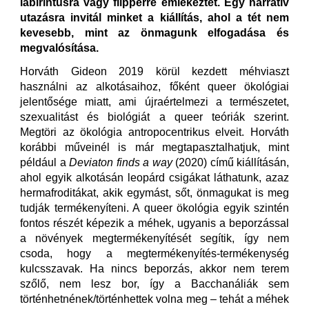
labirintusra vagy flipperre emlékeztet. Egy narratív
utazásra invitál minket a kiállítás, ahol a tét nem
kevesebb, mint az önmagunk elfogadása és
megvalósítása.
Horváth Gideon 2019 körül kezdett méhviaszt
használni az alkotásaihoz, főként queer ökológiai
jelentősége miatt, ami újraértelmezi a természetet,
szexualitást és biológiát a queer teóriák szerint.
Megtöri az ökológia antropocentrikus elveit. Horváth
korábbi műveinél is már megtapasztalhatjuk, mint
például a
Deviaton finds a way
(2020) című kiállításán,
ahol egyik alkotásán leopárd csigákat láthatunk, azaz
hermafroditákat, akik egymást, sőt, önmagukat is meg
tudják termékenyíteni. A queer ökológia egyik szintén
fontos részét képezik a méhek, ugyanis a beporzással
a növények megtermékenyítését segítik, így nem
csoda, hogy a megtermékenyítés-termékenység
kulcsszavak. Ha nincs beporzás, akkor nem terem
szőlő, nem lesz bor, így a Bacchanáliák sem
történhetnének/történhettek volna meg – tehát a méhek