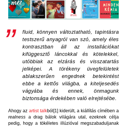
fluid, könnyen változtatható, tapintásra
testszerű
anyagról van szó, amely éles
kontrasztban áll az installációkat
kifüggesztő láncokkal és kötelekkel,
utóbbiak az elzárás és visszatartás
jelképei. A törékeny üvegfelületek
ablakszerűen engednek betekintést
ebbe a kettős világba, a kiteljesedés
vágyába és ennek, önmagunk
biztonsága érdekében való elrejtésébe.
Ahogy az
artist talk
ból[1] kiderült, a kiállítás címében a
realness
a drag bálok világára utal, ezeknek célja
pedig, hogy a tökéletes illúzióval megszabaduljanak