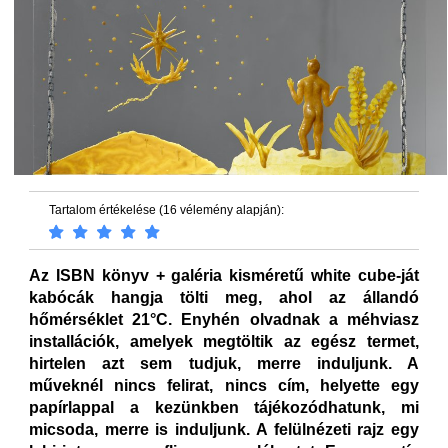
Tartalom értékelése (16 vélemény alapján):
Az ISBN könyv + galéria kisméretű white cube-ját
kabócák hangja tölti meg, ahol az állandó
hőmérséklet 21°C. Enyhén olvadnak a méhviasz
installációk, amelyek megtöltik az egész termet,
hirtelen azt sem tudjuk, merre induljunk. A
műveknél nincs felirat, nincs cím, helyette egy
papírlappal a kezünkben tájékozódhatunk, mi
micsoda, merre is induljunk. A felülnézeti rajz egy