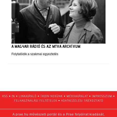
A MAGYAR RÁDIÓ ÉS AZ MTVA ARCHÍVUM
Folytatódik a szakmai egyeztetés
RSS
•
1%
•
LINKAJÁNLÓ
•
ÍRJON NEKÜNK
•
MÉDIAAJÁNLAT
•
IMPRESSZUM
•
FELHASZNÁLÁSI FELTÉTELEK
•
ADATKEZELÉSI TÁJÉKOZTATÓ
A prae.hu művészeti portál és a Prae folyóirat kiadását,