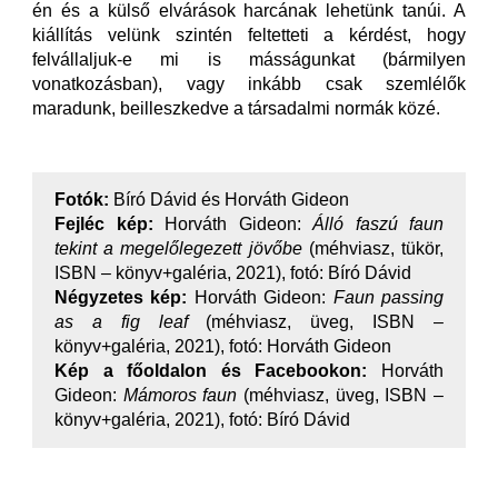
én és a külső elvárások harcának lehetünk tanúi. A
kiállítás velünk szintén feltetteti a kérdést, hogy
felvállaljuk-e mi is másságunkat (bármilyen
vonatkozásban), vagy inkább csak szemlélők
maradunk, beilleszkedve a társadalmi normák közé.
Fotók:
Bíró Dávid és Horváth Gideon
Fejléc kép:
Horváth Gideon:
Álló faszú faun
tekint a megelőlegezett jövőbe
(méhviasz, tükör,
ISBN – könyv+galéria, 2021), fotó: Bíró Dávid
Négyzetes kép:
Horváth Gideon:
Faun passing
as a fig leaf
(méhviasz, üveg, ISBN –
könyv+galéria, 2021), fotó: Horváth Gideon
Kép a főoldalon és Facebookon:
Horváth
Gideon:
Mámoros faun
(méhviasz, üveg, ISBN –
könyv+galéria, 2021), fotó: Bíró Dávid