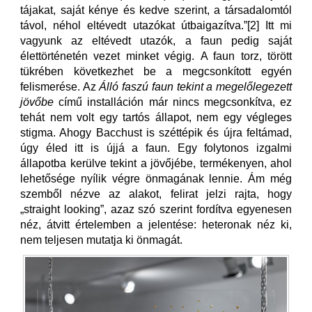
tájakat, saját kénye és kedve szerint, a társadalomtól
távol, néhol eltévedt utazókat útbaigazítva.”[2] Itt mi
vagyunk az eltévedt utazók, a faun pedig saját
élettörténetén vezet minket végig. A faun torz, törött
tükrében következhet be a megcsonkított egyén
felismerése. Az
Álló faszú faun tekint a megelőlegezett
jövőbe
című installáción már nincs megcsonkítva, ez
tehát nem volt egy tartós állapot, nem egy végleges
stigma. Ahogy Bacchust is széttépik és újra feltámad,
úgy éled itt is újjá a faun. Egy folytonos izgalmi
állapotba kerülve tekint a jövőjébe, termékenyen, ahol
lehetősége nyílik végre önmagának lennie. Ám még
szemből nézve az alakot, felirat jelzi rajta, hogy
„straight looking”, azaz szó szerint fordítva egyenesen
néz, átvitt értelemben a jelentése: heteronak néz ki,
nem teljesen mutatja ki önmagát.