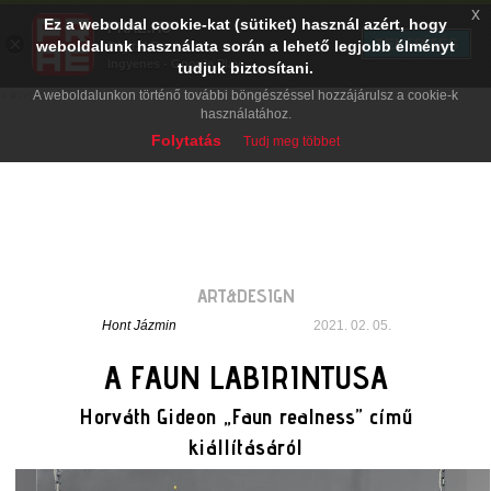
x
Ez a weboldal cookie-kat (sütiket) használ azért, hogy
PRAE.HU
×
TELEPÍTÉS
weboldalunk használata során a lehető legjobb élményt
Digital Evolution
Ingyenes - Google Play
tudjuk biztosítani.
A weboldalunkon történő további böngészéssel hozzájárulsz a cookie-k
használatához.
Folytatás
Tudj meg többet
ART&DESIGN
Hont Jázmin
2021. 02. 05.
A FAUN LABIRINTUSA
Horváth Gideon „Faun realness” című
kiállításáról