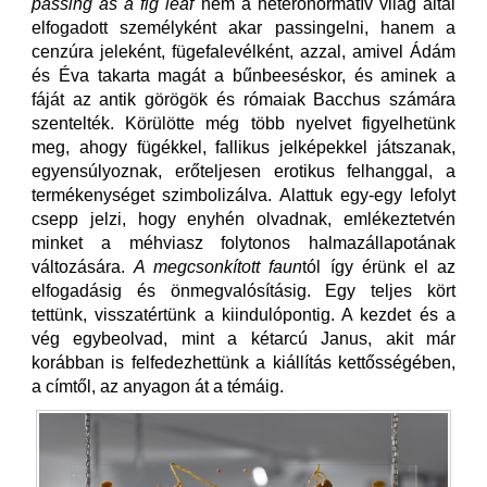
passing as a fig leaf
nem a heteronormatív világ által
elfogadott személyként akar passingelni, hanem a
cenzúra jeleként, fügefalevélként, azzal, amivel Ádám
és Éva takarta magát a bűnbeeséskor, és aminek a
fáját az antik görögök és rómaiak Bacchus számára
szentelték. Körülötte még több nyelvet figyelhetünk
meg, ahogy fügékkel, fallikus jelképekkel játszanak,
egyensúlyoznak, erőteljesen erotikus felhanggal, a
termékenységet szimbolizálva. Alattuk egy-egy lefolyt
csepp jelzi, hogy enyhén olvadnak, emlékeztetvén
minket a méhviasz folytonos halmazállapotának
változására.
A megcsonkított faun
tól így érünk el az
elfogadásig és önmegvalósításig. Egy teljes kört
tettünk, visszatértünk a kiindulópontig. A kezdet és a
vég egybeolvad, mint a kétarcú Janus, akit már
korábban is felfedezhettünk a kiállítás kettősségében,
a címtől, az anyagon át a témáig.