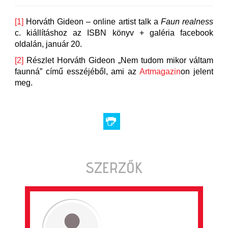
[1]
Horváth Gideon – online artist talk a
Faun realness
c. kiállításhoz az ISBN könyv + galéria facebook
oldalán, január 20.
[2]
Részlet Horváth Gideon „Nem tudom mikor váltam
faunná” című esszéjéből, ami az
Artmagazin
on jelent
meg.
SZERZŐK