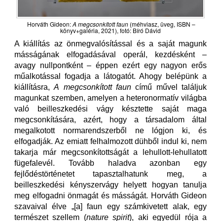
Horváth Gideon:
A megcsonkított faun
(méhviasz, üveg, ISBN –
könyv+galéria, 2021), fotó: Bíró Dávid
A kiállítás az önmegvalósítással és a saját magunk
másságának elfogadásával operál, kezdésként –
avagy nullpontként – éppen ezért egy nagyon erős
műalkotással fogadja a látogatót. Ahogy belépünk a
kiállításra,
A
megcsonkított faun
című művel találjuk
magunkat szemben, amelyen a heteronormatív világba
való beilleszkedési vágy késztette saját maga
megcsonkítására, azért, hogy a társadalom által
megalkotott normarendszerből ne lógjon ki, és
elfogadják. Az emiatt felhalmozott dühből indul ki, nem
takarja már megcsonkítottságát a lehullott-lehullatott
fügefalevél. Tovább haladva azonban egy
fejlődéstörténetet tapasztalhatunk meg, a
beilleszkedési kényszervágy helyett hogyan tanulja
meg elfogadni önmagát és másságát. Horváth Gideon
szavaival élve „[a] faun egy számkivetett alak, egy
természet szellem (
nature spirit
), aki egyedül rója a