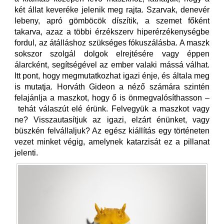
két állat keveréke jelenik meg rajta. Szarvak, denevér
lebeny, apró gömböcök díszítik, a szemet főként
takarva, azaz a többi érzékszerv hiperérzékenységbe
fordul, az átálláshoz szükséges fókuszálásba. A maszk
sokszor szolgál dolgok elrejtésére vagy éppen
álarcként, segítségével az ember valaki mássá válhat.
Itt pont, hogy megmutatkozhat igazi énje, és általa meg
is mutatja. Horváth Gideon a néző számára szintén
felajánlja a maszkot, hogy ő is önmegvalósíthasson –
tehát válaszút elé érünk. Felvegyük a maszkot vagy
ne? Visszautasítjuk az igazi, elzárt énünket, vagy
büszkén felvállaljuk? Az egész kiállítás egy történeten
vezet minket végig, amelynek katarzisát ez a pillanat
jelenti.