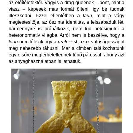
az előítéletektől. Vagyis a drag queenek – pont, mint a
viasz – képesek más formát ölteni, így be tudnak
illeszkedni. Ezzel ellentétben a
faun
, mint a vágy
megtestesítője, az őszinte identitás, a felszabadult lét,
bármennyire is próbálkozik, nem tud belesimulni a
heteronormatív világba. Arról nem is beszélve, hogy a
faun
nem létezik, így a
realness
t, azaz valóságosságot
még nehezebb ráhúzni. Már a címben találkozhatunk
egy elsőre megférhetetlennek tűnő párossal, ahogy azt
az anyaghasználatban is láthattuk.