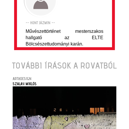
-- HONT JÁZMIN --
Művészettörténet mesterszakos
hallgató az ELTE
Bölcsészettudományi karán.
TOVÁBBI ÍRÁSOK A ROVATBÓL
ART&DESIGN
SZALAY MIKLÓS