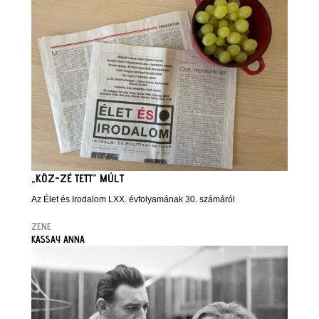
„KÖZ-ZÉ TETT” MÚLT
Az Élet és Irodalom LXX. évfolyamának 30. számáról
ZENE
KASSAY ANNA