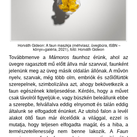
Horváth Gideon: A faun maszkja (méhviasz, üvegbúra, ISBN –
könyv+galéria, 2021), fotó: Horváth Gideon
Továbbmenve a
Mámoros faun
hoz érünk, ahol az
üvegre ragasztott mű előtt állva már szarvval, faunként
jelenünk meg az üveg másik oldalán állónak. A művön
nyelv, szarvak, még több olm, embriók és szőlőfürtök
szerepelnek, szimbolizálva azt, ahogy bekövetkezik a
faun egészének kiteljesedése. Kérdés, hogy a művet
csak távolról figyeljük-e, vagy büszkén beleállunk ebbe
a szerepbe, felvállalva eddig elnyomott és talán eddig
általunk se elfogadott énünket. Az utolsó falon a levél
alakot öltő faun már élcelődik a világgal, ezzel is
mutatja, hogy teljesen elfogadta magát, és a hiba, a
természetellenesség
nem benne lakozik. A
Faun