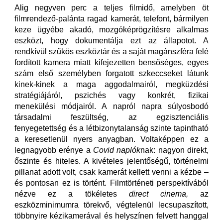
Alig negyven perc a teljes filmidő, amelyben öt
filmrendező-palánta ragad kamerát, telefont, bármilyen
keze ügyébe akadó, mozgóképrögzítésre alkalmas
eszközt, hogy dokumentálja ezt az állapotot. A
rendkívül szűkös eszköztár és a saját magánszféra felé
fordított kamera miatt kifejezetten bensőséges, egyes
szám első személyben forgatott szkeccseket látunk
kinek-kinek a maga aggodalmairól, megküzdési
stratégiájáról, pszichés vagy konkrét, fizikai
menekülési módjairól. A napról napra súlyosbodó
társadalmi feszültség, az egzisztenciális
fenyegetettség és a létbizonytalanság szinte tapintható
a keresetlenül nyers anyagban. Voltaképpen ez a
legnagyobb erénye a
Covid naplók
nak: nagyon direkt,
őszinte és hiteles. A kivételes jelentőségű, történelmi
pillanat adott volt, csak kamerát kellett venni a kézbe –
és pontosan ez is történt. Filmtörténeti perspektívából
nézve ez a tökéletes
direct cinema,
az
eszközminimumra törekvő, végtelenül lecsupaszított,
többnyire kézikamerával és helyszínen felvett hanggal