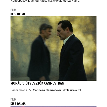
Retrospektív: Mathieu Kassovitz: A gyűlölet (La Haine)
FILM
KISS DALMA
MORÁLIS ÚTVESZTŐK CANNES-BAN
Beszámoló a 79. Cannes-i Nemzetközi Filmfesztiválról
FILM
KISS DALMA