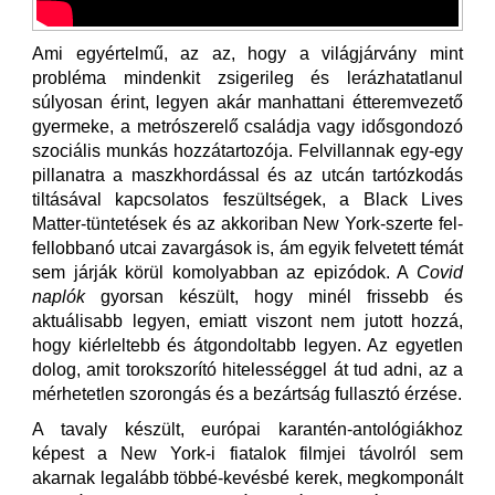
Ami egyértelmű, az az, hogy a világjárvány mint
probléma mindenkit zsigerileg és lerázhatatlanul
súlyosan érint, legyen akár manhattani étteremvezető
gyermeke, a metrószerelő családja vagy idősgondozó
szociális munkás hozzátartozója. Felvillannak egy-egy
pillanatra a maszkhordással és az utcán tartózkodás
tiltásával kapcsolatos feszültségek, a Black Lives
Matter-tüntetések és az akkoriban New York-szerte fel-
fellobbanó utcai zavargások is, ám egyik felvetett témát
sem járják körül komolyabban az epizódok. A
Covid
naplók
gyorsan készült, hogy minél frissebb és
aktuálisabb legyen, emiatt viszont nem jutott hozzá,
hogy kiérleltebb és átgondoltabb legyen. Az egyetlen
dolog, amit torokszorító hitelességgel át tud adni, az a
mérhetetlen szorongás és a bezártság fullasztó érzése.
A tavaly készült, európai karantén-antológiákhoz
képest a New York-i fiatalok filmjei távolról sem
akarnak legalább többé-kevésbé kerek, megkomponált