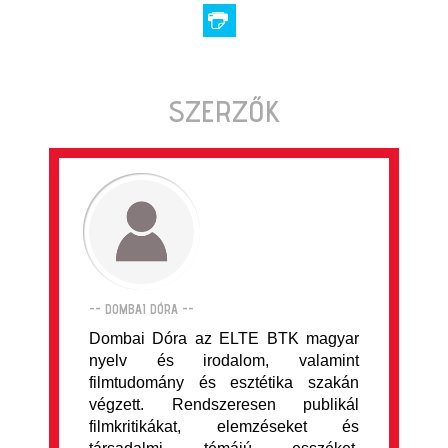
SZERZŐK
-- DOMBAI DÓRA --
Dombai Dóra az ELTE BTK magyar
nyelv és irodalom, valamint
filmtudomány és esztétika szakán
végzett. Rendszeresen publikál
filmkritikákat, elemzéseket és