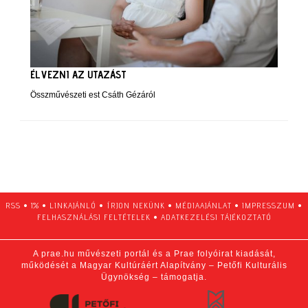
ÉLVEZNI AZ UTAZÁST
Összművészeti est Csáth Gézáról
RSS
•
1%
•
LINKAJÁNLÓ
•
ÍRJON NEKÜNK
•
MÉDIAAJÁNLAT
•
IMPRESSZUM
•
FELHASZNÁLÁSI FELTÉTELEK
•
ADATKEZELÉSI TÁJÉKOZTATÓ
A prae.hu művészeti portál és a Prae folyóirat kiadását,
működését a Magyar Kultúráért Alapítvány – Petőfi Kulturális
Ügynökség – támogatja.