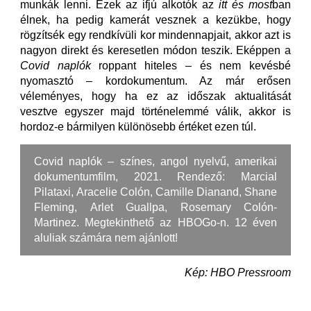
munkák lenni. Ezek az ifjú alkotók az
itt és most
ban
élnek, ha pedig kamerát vesznek a kezükbe, hogy
rögzítsék egy rendkívüli kor mindennapjait, akkor azt is
nagyon direkt és keresetlen módon teszik. Eképpen a
Covid naplók
roppant hiteles – és nem kevésbé
nyomasztó – kordokumentum. Az már erősen
véleményes, hogy ha ez az időszak aktualitását
vesztve egyszer majd történelemmé válik, akkor is
hordoz-e bármilyen különösebb értéket ezen túl.
Covid naplók – színes, angol nyelvű, amerikai
dokumentumfilm, 2021. Rendező: Marcial
Pilataxi, Aracelie Colón, Camille Dianand, Shane
Fleming, Arlet Guallpa, Rosemary Colón-
Martinez. Megtekinthető az HBOGo-n. 12 éven
aluliak számára nem ajánlott!
Kép: HBO Pressroom