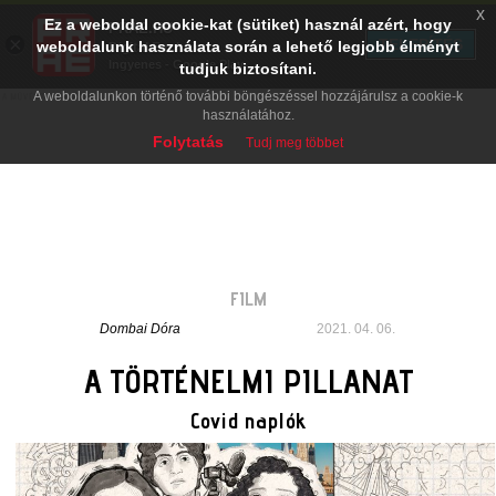
x
Ez a weboldal cookie-kat (sütiket) használ azért, hogy
PRAE.HU
×
TELEPÍTÉS
weboldalunk használata során a lehető legjobb élményt
Digital Evolution
Ingyenes - Google Play
tudjuk biztosítani.
A weboldalunkon történő további böngészéssel hozzájárulsz a cookie-k
használatához.
Folytatás
Tudj meg többet
FILM
Dombai Dóra
2021. 04. 06.
A TÖRTÉNELMI PILLANAT
Covid naplók