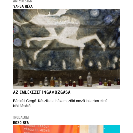
ART&DESIGN
VARGA RÉKA
AZ EMLÉKEZET INGAMOZGÁSA
Bánkúti Gergő: Kőszikla a házam, zöld mező takaróm című
kiállításáról
IRODALOM
BOZÓ BEA