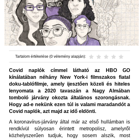
Tartalom értékelése (0 vélemény alapján):
Covid naplók címmel látható az HBO GO
kínálatában néhány New York-i filmszakos fiatal
doku-tablófilmje, amely ijesztően közeli és hiteles
lenyomata a 2020 tavaszán a Nagy Almában
tomboló járvány okozta általános szorongásnak.
Hogy ad-e nekünk ezen túl is valami maradandót a
Covid naplók, azt majd az idő eldönti.
A koronavírus-járvány által már az első hullámban is
rendkívül súlyosan érintett metropolisz, amelyről
közhelyszerűen tudjuk, hogy sosem alszik, most