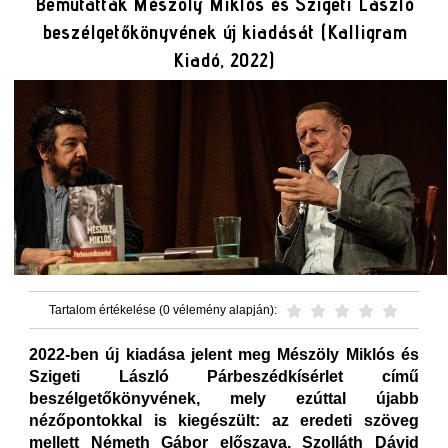
Bemutatták Mészöly Miklós és Szigeti László
beszélgetőkönyvének új kiadását (Kalligram
Kiadó, 2022)
Tartalom értékelése (0 vélemény alapján):
2022-ben új kiadása jelent meg Mészöly Miklós és
Szigeti László Párbeszédkísérlet című
beszélgetőkönyvének, mely ezúttal újabb
nézőpontokkal is kiegészült: az eredeti szöveg
mellett Németh Gábor előszava, Szolláth Dávid