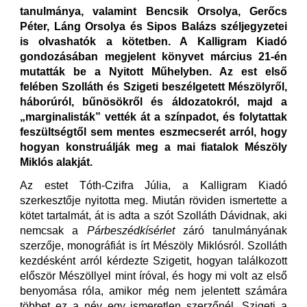
tanulmánya, valamint Bencsik Orsolya, Gerőcs
Péter, Láng Orsolya és Sipos Balázs széljegyzetei
is olvashatók a kötetben. A Kalligram Kiadó
gondozásában megjelent könyvet március 21-én
mutatták be a Nyitott Műhelyben. Az est első
felében Szolláth és Szigeti beszélgetett Mészölyről,
háborúról, bűnösökről és áldozatokról, majd a
„marginalisták” vették át a színpadot, és folytattak
feszültségtől sem mentes eszmecserét arról, hogy
hogyan konstruálják meg a mai fiatalok Mészöly
Miklós alakját.
Az estet Tóth-Czifra Júlia, a Kalligram Kiadó
szerkesztője nyitotta meg. Miután röviden ismertette a
kötet tartalmát, át is adta a szót Szolláth Dávidnak, aki
nemcsak a
Párbeszédkísérlet
záró tanulmányának
szerzője, monográfiát is írt Mészöly Miklósról. Szolláth
kezdésként arról kérdezte Szigetit, hogyan találkozott
először Mészöllyel mint íróval, és hogy mi volt az első
benyomása róla, amikor még nem jelentett számára
többet ez a név egy ismeretlen szerzőnél. Szigeti a