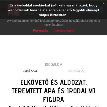
x
Ez a weboldal cookie-kat (sütiket) használ azért, hogy
PRAE.HU
×
TELEPÍTÉS
weboldalunk használata során a lehető legjobb élményt
Digital Evolution
Ingyenes - Google Play
tudjuk biztosítani.
A weboldalunkon történő további böngészéssel hozzájárulsz a cookie-k
használatához.
Folytatás
Tudj meg többet
IRODALOM
Bakó Sára
2022. 03. 28.
ELKÖVETŐ ÉS ÁLDOZAT,
TEREMTETT APA ÉS IRODALMI
FIGURA