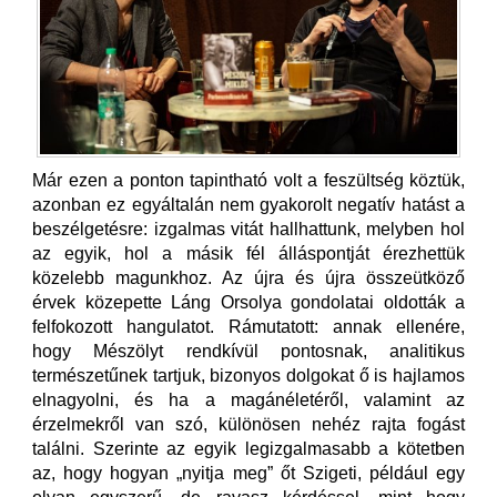
Már ezen a ponton tapintható volt a feszültség köztük,
azonban ez egyáltalán nem gyakorolt negatív hatást a
beszélgetésre: izgalmas vitát hallhattunk, melyben hol
az egyik, hol a másik fél álláspontját érezhettük
közelebb magunkhoz. Az újra és újra összeütköző
érvek közepette Láng Orsolya gondolatai oldották a
felfokozott hangulatot. Rámutatott: annak ellenére,
hogy Mészölyt rendkívül pontosnak, analitikus
természetűnek tartjuk, bizonyos dolgokat ő is hajlamos
elnagyolni, és ha a magánéletéről, valamint az
érzelmekről van szó, különösen nehéz rajta fogást
találni. Szerinte az egyik legizgalmasabb a kötetben
az, hogy hogyan „nyitja meg” őt Szigeti, például egy