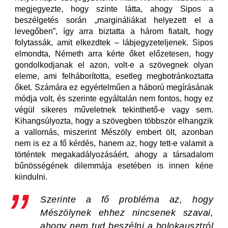
megjegyezte, hogy szinte látta, ahogy Sipos a
beszélgetés során „margináliákat helyezett el a
levegőben”, így arra biztatta a három fiatalt, hogy
folytassák, amit elkezdtek – lábjegyzeteljenek. Sipos
elmondta, Németh arra kérte őket előzetesen, hogy
gondolkodjanak el azon, volt-e a szövegnek olyan
eleme, ami felháborította, esetleg megbotránkoztatta
őket. Számára ez egyértelműen a háború megírásának
módja volt, és szerinte egyáltalán nem fontos, hogy ez
végül sikeres műveletnek tekinthető-e vagy sem.
Kihangsúlyozta, hogy a szövegben többször elhangzik
a vallomás, miszerint Mészöly embert ölt, azonban
nem is ez a fő kérdés, hanem az, hogy tett-e valamit a
történtek megakadályozásáért, ahogy a társadalom
bűnösségének dilemmája esetében is innen kéne
kiindulni.
Szerinte a fő probléma az, hogy
Mészölynek ehhez nincsenek szavai,
ahogy nem tud beszélni a holokausztról