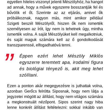
egyetlen hiteles viszonyt jelenti Mészölyhöz, ha hangot
ad annak, hogy a művek egyszerre bosszantják fel és
bűvölik el őt. Szerinte az az eljárás, amivel ők
próbálkoznak, nagyon más, mint amikor például
Szigeti beszél Mészölyről, hiszen ők nem ismerték
személyesen az írót, így nem is tehetnek úgy, mintha
ismerték volna. A saját Mészölyüket kell megalkotniuk,
és saját maguk számára kell az ő gondolkodását
transzparenssé, elfogadhatóvá tenni.
Éppen ezért lehet Mészöly Miklós
egyszerre teremtett apa, irodalmi figura
és biológiai tényező is, akit meg lehet
szólítani.
Ezen a ponton akár megegyezésre is juthattak volna,
azonban Gerőcs felrótta Siposnak, hogy nem látja a
jegyzetei mögött az állítást, hogy nem világos számára
a megkonstruált nézőpont. Sipos szerint nagy hiba
lenne konkrét állítást feltételezni: sokkal inkább van