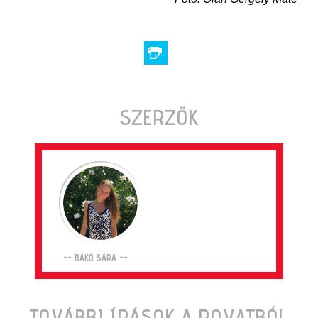
SZERZŐK
-- BAKÓ SÁRA --
TOVÁBBI ÍRÁSOK A ROVATBÓL