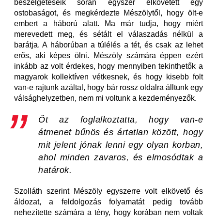
beszélgetéseik során egyszer elkövetett egy
ostobaságot, és megkérdezte Mészölytől, hogy ölt-e
embert a háború alatt. Ma már tudja, hogy miért
merevedett meg, és sétált el válaszadás nélkül a
barátja. A háborúban a túlélés a tét, és csak az lehet
erős, aki képes ölni. Mészöly számára éppen ezért
inkább az volt érdekes, hogy mennyiben tekinthetők a
magyarok kollektíven vétkesnek, és hogy kisebb folt
van-e rajtunk azáltal, hogy bár rossz oldalra álltunk egy
válsághelyzetben, nem mi voltunk a kezdeményezők.
Őt az foglalkoztatta, hogy van-e
átmenet bűnös és ártatlan között, hogy
mit jelent jónak lenni egy olyan korban,
ahol minden zavaros, és elmosódtak a
határok.
Szolláth szerint Mészöly egyszerre volt elkövető és
áldozat, a feldolgozás folyamatát pedig tovább
nehezítette számára a tény, hogy korában nem voltak