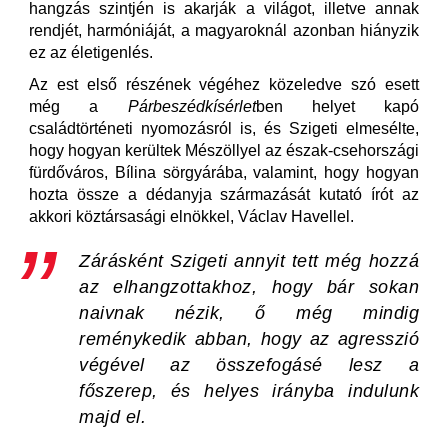
hangzás szintjén is akarják a világot, illetve annak
rendjét, harmóniáját, a magyaroknál azonban hiányzik
ez az életigenlés.
Az est első részének végéhez közeledve szó esett
még a
Párbeszédkísérlet
ben helyet kapó
családtörténeti nyomozásról is, és Szigeti elmesélte,
hogy hogyan kerültek Mészöllyel az észak-csehországi
fürdőváros, Bílina sörgyárába, valamint, hogy hogyan
hozta össze a dédanyja származását kutató írót az
akkori köztársasági elnökkel, Václav Havellel.
Zárásként Szigeti annyit tett még hozzá
az elhangzottakhoz, hogy bár sokan
naivnak nézik, ő még mindig
reménykedik abban, hogy az agresszió
végével az összefogásé lesz a
főszerep, és helyes irányba indulunk
majd el.