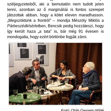
széljegyzeteiből, aki a bemutatón nem tudott jelen
lenni, azonban az ő margináliái is fontos szerepet
játszottak abban, hogy a kötet eleven maradhasson.
„Megszöktünk a frontról” – mondja Mészöly Miklós a
Párbeszédkísérlet
ben, Bencsik pedig hozzáteszi, hogy
így került haza „a tata” is, bár még 91 évesen is
mondogatta, hogy ezért börtönbe fogják zárni.
Fotó: Oláh Gergely Máté