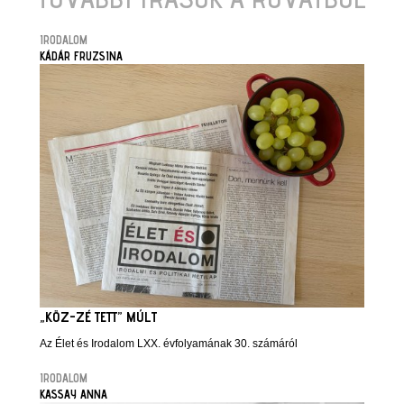
IRODALOM
KÁDÁR FRUZSINA
„KÖZ-ZÉ TETT” MÚLT
Az Élet és Irodalom LXX. évfolyamának 30. számáról
IRODALOM
KASSAY ANNA