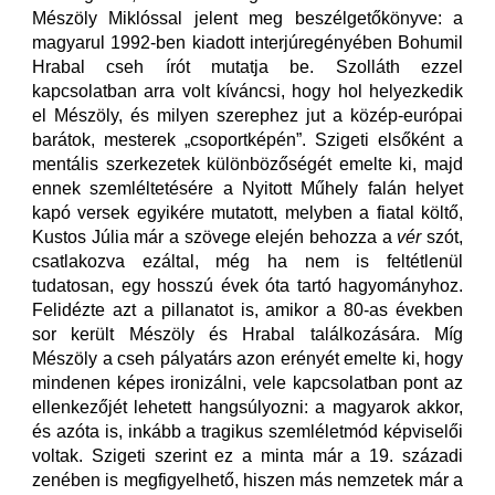
Mészöly Miklóssal jelent meg beszélgetőkönyve: a
magyarul 1992-ben kiadott interjúregényében Bohumil
Hrabal cseh írót mutatja be. Szolláth ezzel
kapcsolatban arra volt kíváncsi, hogy hol helyezkedik
el Mészöly, és milyen szerephez jut a közép-európai
barátok, mesterek „csoportképén”. Szigeti elsőként a
mentális szerkezetek különbözőségét emelte ki, majd
ennek szemléltetésére a Nyitott Műhely falán helyet
kapó versek egyikére mutatott, melyben a fiatal költő,
Kustos Júlia már a szövege elején behozza a
vér
szót,
csatlakozva ezáltal, még ha nem is feltétlenül
tudatosan, egy hosszú évek óta tartó hagyományhoz.
Felidézte azt a pillanatot is, amikor a 80-as években
sor került Mészöly és Hrabal találkozására. Míg
Mészöly a cseh pályatárs azon erényét emelte ki, hogy
mindenen képes ironizálni, vele kapcsolatban pont az
ellenkezőjét lehetett hangsúlyozni: a magyarok akkor,
és azóta is, inkább a tragikus szemléletmód képviselői
voltak. Szigeti szerint ez a minta már a 19. századi
zenében is megfigyelhető, hiszen más nemzetek már a