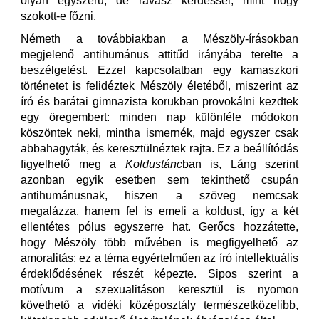
olyan egyszerű, de ravasz kérdéssel, mint hogy
szokott-e főzni.
Németh a továbbiakban a Mészöly-írásokban
megjelenő antihumánus attitűd irányába terelte a
beszélgetést. Ezzel kapcsolatban egy kamaszkori
történetet is felidéztek Mészöly életéből, miszerint az
író és barátai gimnazista korukban provokálni kezdtek
egy öregembert: minden nap különféle módokon
köszöntek neki, mintha ismernék, majd egyszer csak
abbahagyták, és keresztülnéztek rajta. Ez a beállítódás
figyelhető meg a
Koldustánc
ban is, Láng szerint
azonban egyik esetben sem tekinthető csupán
antihumánusnak, hiszen a szöveg nemcsak
megalázza, hanem fel is emeli a koldust, így a két
ellentétes pólus egyszerre hat. Gerőcs hozzátette,
hogy Mészöly több művében is megfigyelhető az
amoralitás: ez a téma egyértelműen az író intellektuális
érdeklődésének részét képezte. Sipos szerint a
motívum a szexualitáson keresztül is nyomon
követhető a vidéki középosztály természetközelibb,