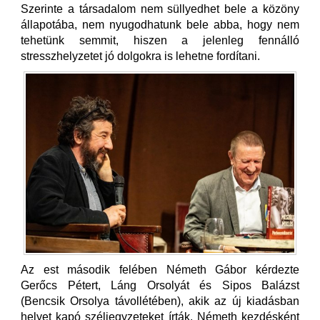
Szerinte a társadalom nem süllyedhet bele a közöny
állapotába, nem nyugodhatunk bele abba, hogy nem
tehetünk semmit, hiszen a jelenleg fennálló
stresszhelyzetet jó dolgokra is lehetne fordítani.
Az est második felében Németh Gábor kérdezte
Gerőcs Pétert, Láng Orsolyát és Sipos Balázst
(Bencsik Orsolya távollétében), akik az új kiadásban
helyet kapó széljegyzeteket írták. Németh kezdésként