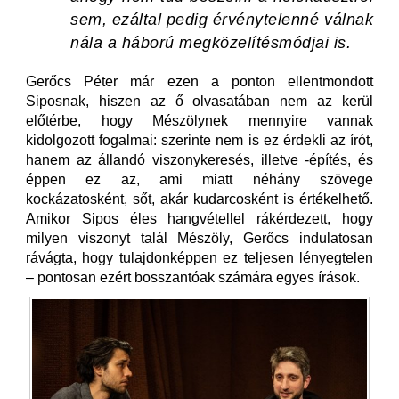
sem, ezáltal pedig érvénytelenné válnak
nála a háború megközelítésmódjai is.
Gerőcs Péter már ezen a ponton ellentmondott
Siposnak, hiszen az ő olvasatában nem az kerül
előtérbe, hogy Mészölynek mennyire vannak
kidolgozott fogalmai: szerinte nem is ez érdekli az írót,
hanem az állandó viszonykeresés, illetve -építés, és
éppen ez az, ami miatt néhány szövege
kockázatosként, sőt, akár kudarcosként is értékelhető.
Amikor Sipos éles hangvétellel rákérdezett, hogy
milyen viszonyt talál Mészöly, Gerőcs indulatosan
rávágta, hogy tulajdonképpen ez teljesen lényegtelen
– pontosan ezért bosszantóak számára egyes írások.