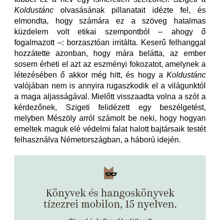
Koldustánc
olvasásának pillanatait idézte fel, és
elmondta, hogy számára ez a szöveg hatalmas
küzdelem volt etikai szempontból – ahogy ő
fogalmazott –: borzasztóan irritálta. Keserű felhanggal
hozzátette azonban, hogy mára belátta, az ember
sosem érheti el azt az eszményi fokozatot, amelynek a
létezésében ő akkor még hitt, és hogy a
Koldustánc
valójában nem is annyira rugaszkodik el a világunktól
a maga aljasságával. Mielőtt visszaadta volna a szót a
kérdezőnek, Szigeti felidézett egy beszélgetést,
melyben Mészöly arról számolt be neki, hogy hogyan
emeltek maguk elé védelmi falat halott bajtársaik testét
felhasználva Németországban, a háború idején.