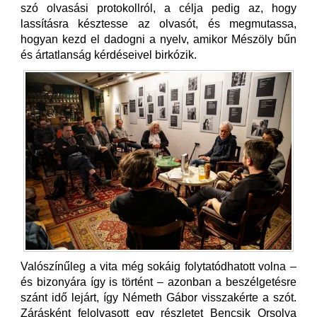
szó olvasási protokollról, a célja pedig az, hogy
lassításra késztesse az olvasót, és megmutassa,
hogyan kezd el dadogni a nyelv, amikor Mészöly bűn
és ártatlanság kérdéseivel birkózik.
Valószínűleg a vita még sokáig folytatódhatott volna –
és bizonyára így is történt – azonban a beszélgetésre
szánt idő lejárt, így Németh Gábor visszakérte a szót.
Zárásként felolvasott egy részletet Bencsik Orsolya