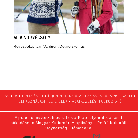
MI A NORVÉGSÉG?
Retrospektív: Jan Vardøen: Det norske hus
RSS
•
1%
•
LINKAJÁNLÓ
•
ÍRJON NEKÜNK
•
MÉDIAAJÁNLAT
•
IMPRESSZUM
•
FELHASZNÁLÁSI FELTÉTELEK
•
ADATKEZELÉSI TÁJÉKOZTATÓ
A prae.hu művészeti portál és a Prae folyóirat kiadását,
működését a Magyar Kultúráért Alapítvány – Petőfi Kulturális
Ügynökség – támogatja.