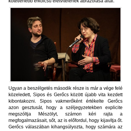
kötetlenebb erkölcsű életvitelének ábrázolása által.
Ugyan a beszélgetés második része is már a vége felé
közeledett, Sipos és Gerőcs között újabb vita kezdett
kibontakozni. Sipos vakmerőként értékelte Gerőcs
azon gesztusát, hogy a széljegyzetekben explicite
megszóltja Mészölyt, számon kéri rajta a
megfogalmazásait, sőt, az is előfordul, hogy kijavítja őt.
Gerőcs válaszában kihangsúlyozta, hogy számára az