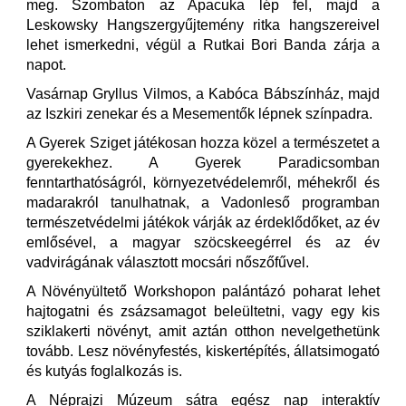
meg. Szombaton az Apacuka lép fel, majd a
Leskowsky Hangszergyűjtemény ritka hangszereivel
lehet ismerkedni, végül a Rutkai Bori Banda zárja a
napot.
Vasárnap Gryllus Vilmos, a Kabóca Bábszínház, majd
az Iszkiri zenekar és a Mesementők lépnek színpadra.
A Gyerek Sziget játékosan hozza közel a természetet a
gyerekekhez. A Gyerek Paradicsomban
fenntarthatóságról, környezetvédelemről, méhekről és
madarakról tanulhatnak, a Vadonleső programban
természetvédelmi játékok várják az érdeklődőket, az év
emlősével, a magyar szöcskeegérrel és az év
vadvirágának választott mocsári nőszőfűvel.
A Növényültető Workshopon palántázó poharat lehet
hajtogatni és zsázsamagot beleültetni, vagy egy kis
sziklakerti növényt, amit aztán otthon nevelgethetünk
tovább. Lesz növényfestés, kiskertépítés, állatsimogató
és kutyás foglalkozás is.
A Néprajzi Múzeum sátra egész nap interaktív