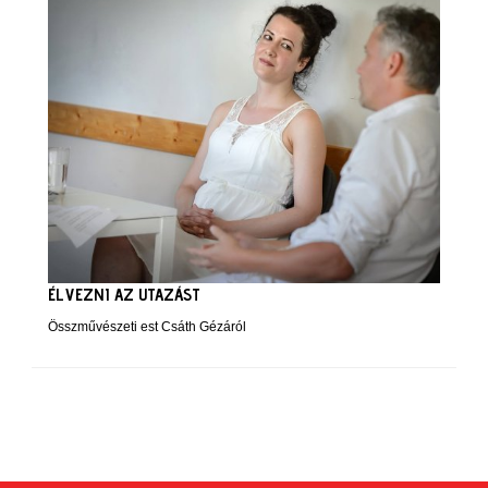
ÉLVEZNI AZ UTAZÁST
Összművészeti est Csáth Gézáról