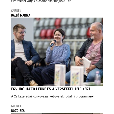
Szeretettel várják a családokat május 31-én
GYEREK
BALLÓ MARIKA
EGY IDŐUTAZÓ LEPKE ÉS A VERSEKKEL TELI KERT
A Csíkszeredai Könyvvásár két gyerekirodalmi programjáról
GYEREK
BOZÓ BEA