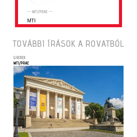
-- MTI/PRAE --
MTI
TOVÁBBI ÍRÁSOK A ROVATBÓL
GYEREK
MTI/PRAE