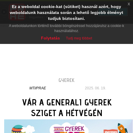
x
Ez a weboldal cookie-kat (sütiket) használ azért, hogy
PRAE.HU
×
TELEPÍTÉS
weboldalunk használata során a lehető legjobb élményt
Digital Evolution
Ingyenes - Google Play
tudjuk biztosítani.
A weboldalunkon történő további böngészéssel hozzájárulsz a cookie-k
használatához.
Folytatás
Tudj meg többet
GYEREK
MTI/PRAE
2025. 06. 19.
VÁR A GENERALI GYEREK
SZIGET A HÉTVÉGÉN