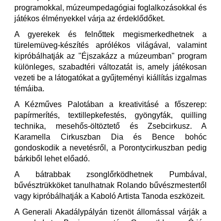
programokkal, múzeumpedagógiai foglalkozásokkal és
játékos élményekkel várja az érdeklődőket.
A gyerekek és felnőttek megismerkedhetnek a
türelemüveg-készítés aprólékos világával, valamint
kipróbálhatják az "Éjszakázz a múzeumban" program
különleges, szabadtéri változatát is, amely játékosan
vezeti be a látogatókat a gyűjteményi kiállítás izgalmas
témáiba.
A Kézműves Palotában a kreativitásé a főszerep:
papírmerítés, textillepkefestés, gyöngyfák, quilling
technika, mesehős-öltöztető és Zsebcirkusz. A
Karamella Cirkuszban Dia és Bence bohóc
gondoskodik a nevetésről, a Porontycirkuszban pedig
bárkiből lehet előadó.
A bátrabbak zsonglőrködhetnek Pumbával,
bűvésztrükköket tanulhatnak Rolando bűvészmestertől
vagy kipróbálhatják a Kaboló Artista Tanoda eszközeit.
A Generali Akadálypályán tizenöt állomással várják a