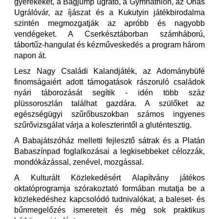
gyerekeket, a Bagjump ugrató, a Gymnathlon, az Óriás
Ugrálóvár, az íjászat és a Kukutyin játékbirodalma
szintén megmozgatják az apróbb és nagyobb
vendégeket. A Cserkésztáborban számháború,
tábortűz-hangulat és kézműveskedés a program három
napon át.
Lesz Nagy Családi Kalandjáték, az Adománybüfé
finomságaiért adott támogatások rászoruló családok
nyári táborozását segítik - idén több száz
plüssoroszlán találhat gazdára. A szülőket az
egészségügyi szűrőbuszokban számos ingyenes
szűrővizsgálat várja a koleszterintől a gluténtesztig.
A Babajátszóház melletti fejlesztő sátrak és a Platán
Babaszínpad foglalkozásai a legkisebbeket célozzák,
mondókázással, zenével, mozgással.
A Kulturált Közlekedésért Alapítvány játékos
oktatóprogramja szórakoztató formában mutatja be a
közlekedéshez kapcsolódó tudnivalókat, a baleset- és
bűnmegelőzés ismereteit és még sok praktikus