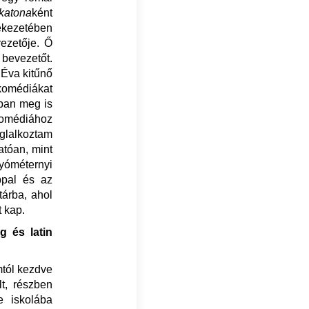
katona
ként
lékezetében
vezetője. Ő
 bevezetőt.
 Éva kitűnő
komédiákat
ában meg is
 komédiához
glalkoztam
atóan, mint
yóméternyi
ppal és az
tárba, ahol
t kap.
 és latin
mtól kezdve
t, részben
re iskolába