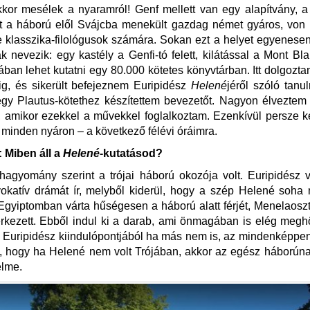
kor mesélek a nyaramról! Genf mellett van egy alapítvány, a
it a háború elől Svájcba menekült gazdag német gyáros, von 
re klasszika-filológusok számára. Sokan ezt a helyet egyenes
 nevezik: egy kastély a Genfi-tó felett, kilátással a Mont Bla
ában lehet kutatni egy 80.000 kötetes könyvtárban. Itt dolgozt
ig, és sikerült befejeznem Euripidész
Helené
jéről szóló tan
gy Plautus-kötethez készítettem bevezetőt. Nagyon élveztem
, amikor ezekkel a művekkel foglalkoztam. Ezenkívül persze 
 minden nyáron – a következő félévi óráimra.
Miben áll a
Helené
-kutatásod?
agyomány szerint a trójai háború okozója volt. Euripidész 
okatív drámát ír, melyből kiderül, hogy a szép Helené soha 
Egyiptomban várta hűségesen a háború alatt férjét, Menelaoszt
rkezett. Ebből indul ki a darab, ami önmagában is elég megh
. Euripidész kiindulópontjából ha más nem is, az mindenképpe
, hogy ha Helené nem volt Trójában, akkor az egész háborún
elme.