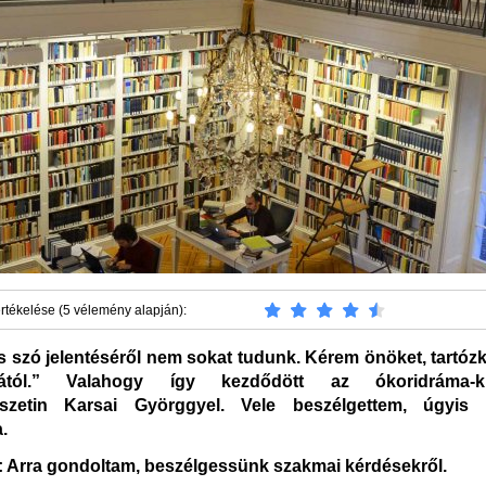
rtékelése (5 vélemény alapján):
is szó jelentéséről nem sokat tudunk. Kérem önöket, tartóz
atától.” Valahogy így kezdődött az ókoridráma-
szetin Karsai Györggyel. Vele beszélgettem, úgyis 
.
Arra gondoltam, beszélgessünk szakmai kérdésekről.