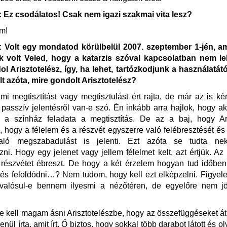
Ez csodálatos! Csak nem igazi szakmai vita lesz?
m!
Volt egy mondatod körülbelül 2007. szeptember 1-jén, am
k volt Veled, hogy a katarzis szóval kapcsolatban nem leh
l Arisztotelész, így, ha lehet, tartózkodjunk a használatától
lt azóta, mire gondolt Arisztotelész?
i megtisztítást vagy megtisztulást ért rajta, de már az is k
 passzív jelentésről van-e szó. Én inkább arra hajlok, hogy akt
y a színház feladata a megtisztítás. De az a baj, hogy Ari
, hogy a félelem és a részvét egyszerre való felébresztését é
való megszabadulást is jelenti. Ezt azóta se tudta ne
ni. Hogy egy jelenet vagy jellem félelmet kelt, azt értjük. Az
 részvétet ébreszt. De hogy a két érzelem hogyan tud időben
 és feloldódni…? Nem tudom, hogy kell ezt elképzelni. Figy
alósul-e bennem ilyesmi a nézőtéren, de egyelőre nem jö
e kell magam ásni Arisztotelészbe, hogy az összefüggéseket á
nül írta, amit írt. Ő biztos, hogy sokkal több darabot látott és ol