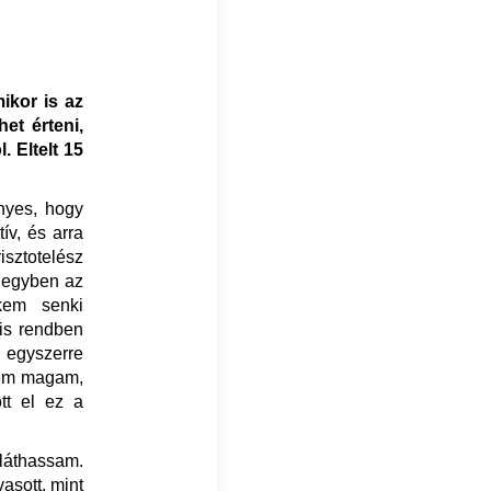
ikor is az
et érteni,
. Eltelt 15
ényes, hogy
ív, és arra
sztotelész
s egyben az
kem senki
 is rendben
 egyszerre
elem magam,
tt el ez a
tláthassam.
vasott, mint