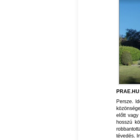
PRAE.HU: 
Persze. Id
közönséget
előtt vagy
hosszú köl
robbantot
tévedés. I