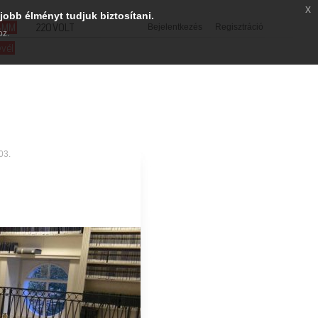
x
jobb élményt tudjuk biztosítani.
SMM
220VOLT
Bejelentkezés
Regisztráció
oz.
evél
03.