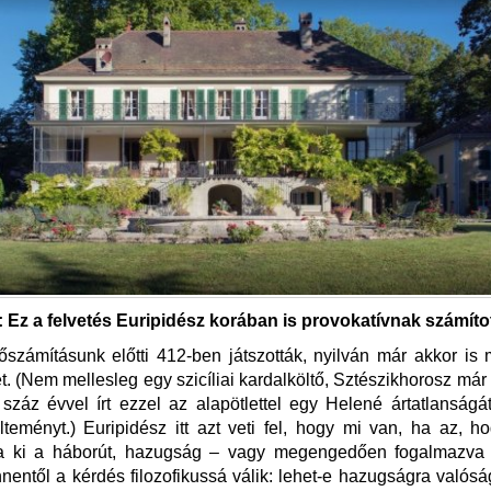
Ez a felvetés Euripidész korában is provokatívnak számíto
őszámításunk előtti 412-ben játszották, nyilván már akkor is
. (Nem mellesleg egy szicíliai kardalköltő, Sztészikhorosz már
 száz évvel írt ezzel az alapötlettel egy Helené ártatlanságát
teményt.) Euripidész itt azt veti fel, hogy mi van, ha az, 
ta ki a háborút, hazugság – vagy megengedően fogalmazva 
nnentől a kérdés filozofikussá válik: lehet-e hazugságra valóság