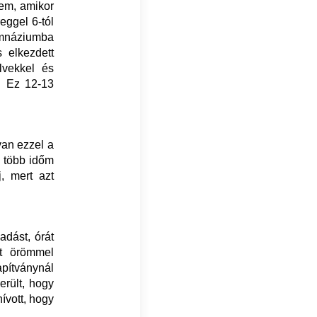
tem, amikor
reggel 6-tól
gimnáziumba
 elkezdett
lvekkel és
s. Ez 12-13
an ezzel a
t több időm
j, mert azt
adást, órát
et örömmel
apítványnál
erült, hogy
ívott, hogy