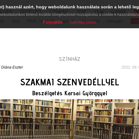
et) használ azért, hogy weboldalunk használata során a lehető leg
DESIGN
ÉPÍTÉSZET
SZÍNHÁZ
ZENE
FILM
GYEREK
K
weboldalunkon történő további böngészéssel hozzájárulsz a cookie-k használatáh
iók
blog
PRAE folyóirat
petíció
lapcsalád
könyvek
hírl
Folytatás
Tudj meg többet
SZÍNHÁZ
i Diána Eszter
2022. 09. 
SZAKMAI SZENVEDÉLLYEL
Beszélgetés Karsai Györggyel