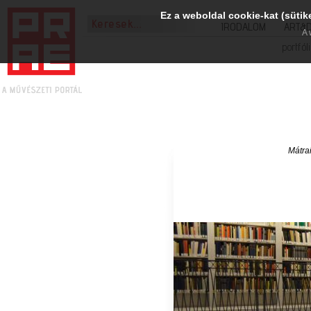
Ez a weboldal cookie-kat (sütik
IRODALOM
ART&
A 
portfól
Mátra