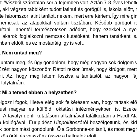
az
Iliász
ból számtalan sor a fejemben volt. Aztán 7-8 éves lehet
ki végzett rabbiként tudott latinul és görögül is, iskola előtt, 
nte háromszor latint tanított nekem, mert erre kértem. Így mire 
 nemcsak az alapokkal voltam tisztában. Később görögöt is
ítani. Innentől természetesen adódott, hogy ezekkel a nye
l akarok foglalkozni nemcsak kutatóként, hanem tanárként i
ban eldőlt, és ez mostanáig így is volt.
 Nem untad meg?
untam meg, és úgy gondolom, hogy még nagyon sok dolgom v
. Ezért nagyon köszönöm Rátóti rektor úrnak, hogy kirúgott, mer
ni. Az, hogy meg lettem fosztva a tanítástól, az nagyon fá
folytatnám.
Mi a terved ebben a helyzetben?
olgozni fogok, illetve elég sok felkérésem van, hogy tartsak elő
ust magyar és külföldi oktatási intézményekben is. Ezek
m. A tavalyi genfi kutatásom alkalmával találkoztam a Hardt Al
a kollégával. Euripidész
Hippolütosz
áról beszélgettünk, és kid
 ponton mást gondolunk. Ő a Sorbonne-on tanít, és most megh
özös órát, és vesszünk össze a hallgatók előtt.