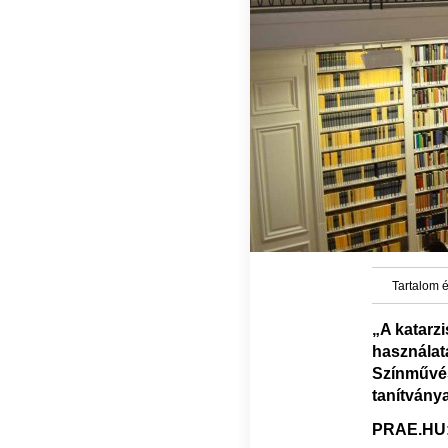
Tartalom é
„A katarz
használ
Színművé
tanítványa
PRAE.HU: 