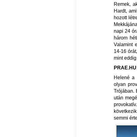
Remek, ak
Hardt, am
hozott lét
Mekkájának
napi 24 ór
három hét
Valamint e
14-16 órát
mint eddig
PRAE.HU: 
Helené a h
olyan prov
Trójában. 
után megé
provokatív
következik
semmi ért