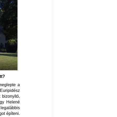
tt?
 meglepte a
 Euripidész
 bizonyító,
hogy Helené
legalábbis
ot építeni.