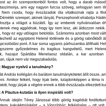
st az én szempontomból fontos volt, hogy a darab másodi
ztaszimonja, ami egy nagyon furcsa szöveg, sehogyan sem ill
 Nem csoda, hogy évszázadok óta vitatkoznak rajta a filo
Démétér szerepel, akinek lányát, Perszephonét elrabolja Hádés
osztja a világot a búzától. Így az emberek nyilvánvalóan é
istenek meg aggódnak, hogy így nem lesz, aki áldozzon nekik
ik, hogy ez egy utólagos betoldás. Számomra azonban most vált
dezhető az egyiptomi Helené története és a görög rabnőkből ál
apcsolódási pont. A kar sorsa ugyanis párhuzamba állítható He
yszerre győzedelmes és tragikus hangvételű, mert Helen
ik, hazajut Spártába Menelaosz oldalán, a kar azonban 
an, rájuk nem vár megszabadulás.
 Magyar nyelvű a tanulmány?
áti András kollégám és barátom tanulmánykötetet állít össze, a
enni. Amikor felkért, hogy írjak bele, tulajdonképpen a téma is 
ztatott, hogy járjak a végére ennek a több évszázada elkezdett ku
 Plautus-kutatás is ilyen inspiráló volt?
Annak idején Térey Jánossal több görög tragédiát fordítottun
ntegy kakukktojásként – a Vígszínház felkérésére – ott volt