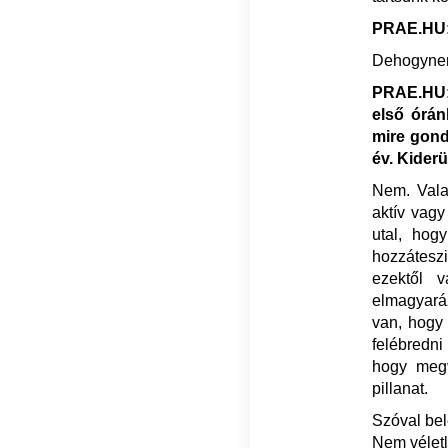
PRAE.HU: 
Dehogyne
PRAE.HU: 
első órán
mire gondo
év. Kiderü
Nem. Valam
aktív vagy
utal, hog
hozzáteszi
ezektől 
elmagyaráz
van, hogy
felébredni
hogy megv
pillanat.
Szóval bel
Nem véletle