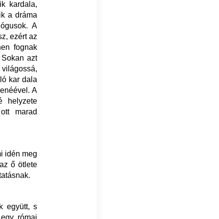
k kardala,
ik a dráma
lógusok. A
z, ezért az
hen fognak
. Sokan azt
 világossá,
ló kar dala
lenéével. A
é helyzete
ott marad
mi idén meg
az ő ötlete
tatásnak.
k együtt, s
 egy római