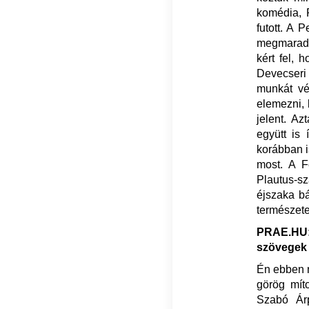
komédia, 
futott. A 
megmaradt,
kért fel, 
Devecseri
munkát vé
elemezni, 
jelent. Az
együtt is
korábban i
most. A F
Plautus-s
éjszaka bá
természete
PRAE.HU:
szövegek 
Én ebben n
görög mít
Szabó Ár