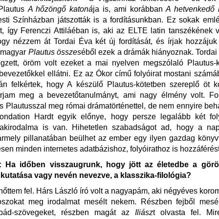
Plautus
A hőzöngő katoná
ja is, ami korábban
A hetvenkedő 
Pesti Színházban játszották is a fordításunkban. Ez sokak em
 így Ferenczi Attiláéban is, aki az ELTE latin tanszékének 
hogy nézzem át Tordai Éva két új fordítását, és írjak hozzájuk
 magyar
Plautus összes
éből ezek a drámák hiányoznak. Tordai
gzett, öröm volt ezeket a mai nyelven megszólaló Plautus-
bevezetőkkel ellátni. Ez az Ókor című folyóirat mostani szám
tán felkértek, hogy A készülő Plautus-kötetben szereplő öt
 írjam meg a bevezetőtanulmányt, ami nagy élmény volt. Fo
s Plautusszal meg római drámatörténettel, de nem ennyire beh
ondation Hardt egyik előnye, hogy persze legalább két fol
zakirodalma is van. Hihetetlen szabadságot ad, hogy a na
rmely pillanatában beülhet az ember egy ilyen gazdag könyv
sen minden internetes adatbázishoz, folyóirathoz is hozzáférés
 Ha időben visszaugrunk, hogy jött az életedbe a görög
kutatása vagy nevén nevezve, a klasszika-filológia?
őttem fel. Hárs László író volt a nagyapám, aki négyéves koro
oszokat meg irodalmat mesélt nekem. Részben fejből mesél
pád-szövegeket, részben magát az
Iliász
t olvasta fel. Mi