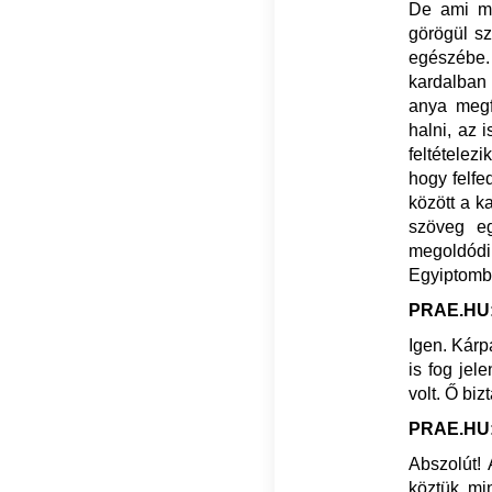
De ami mo
görögül s
egészébe.
kardalban 
anya megf
halni, az 
feltételez
hogy felfe
között a k
szöveg eg
megoldód
Egyiptomb
PRAE.HU:
Igen. Kárp
is fog jel
volt. Ő bi
PRAE.HU: A
Abszolút! 
köztük mi