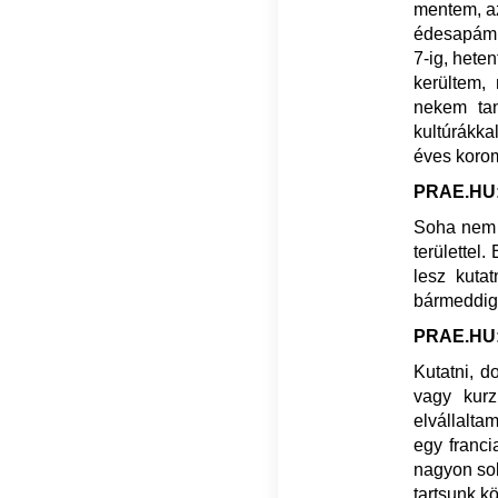
mentem, 
édesapám, a
7-ig, hete
kerültem,
nekem tan
kultúrákka
éves korom
PRAE.HU:
Soha nem 
területtel
lesz kutat
bármeddig 
PRAE.HU: 
Kutatni, d
vagy kurz
elvállalta
egy franci
nagyon sok
tartsunk k