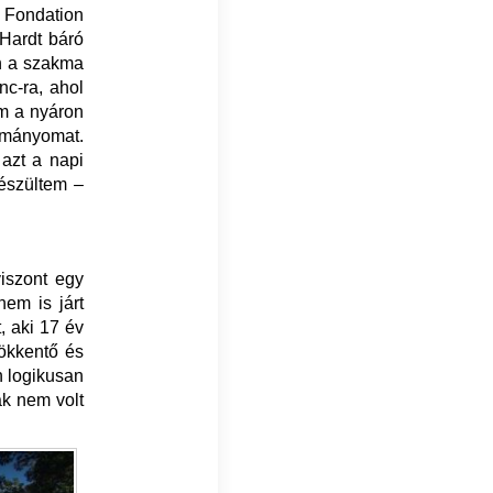
 Fondation
Hardt báró
en a szakma
nc-ra, ahol
am a nyáron
ulmányomat.
 azt a napi
készültem –
viszont egy
nem is járt
, aki 17 év
ökkentő és
n logikusan
ak nem volt