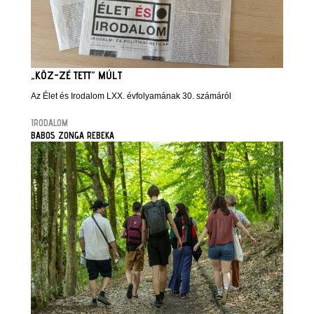
„KÖZ-ZÉ TETT” MÚLT
Az Élet és Irodalom LXX. évfolyamának 30. számáról
IRODALOM
BABOS ZONGA REBEKA