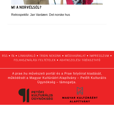
MI A NORVÉGSÉG?
Retrospektív: Jan Vardøen: Det norske hus
RSS
•
1%
•
LINKAJÁNLÓ
•
ÍRJON NEKÜNK
•
MÉDIAAJÁNLAT
•
IMPRESSZUM
•
FELHASZNÁLÁSI FELTÉTELEK
•
ADATKEZELÉSI TÁJÉKOZTATÓ
A prae.hu művészeti portál és a Prae folyóirat kiadását,
működését a Magyar Kultúráért Alapítvány – Petőfi Kulturális
Ügynökség – támogatja.