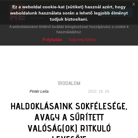
x
Ez a weboldal cookie-kat (sütiket) használ azért, hogy
PRAE.HU
×
TELEPÍTÉS
weboldalunk használata során a lehető legjobb élményt
Digital Evolution
Ingyenes - Google Play
tudjuk biztosítani.
A weboldalunkon történő további böngészéssel hozzájárulsz a cookie-k
használatához.
Folytatás
Tudj meg többet
IRODALOM
Pintér Leila
2022. 10. 24.
HALDOKLÁSAINK SOKFÉLESÉGE,
AVAGY A SŰRÍTETT
VALÓSÁG(OK) RITKULÓ