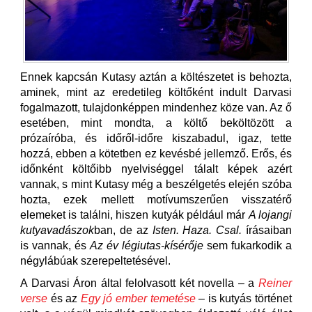
Ennek kapcsán Kutasy aztán a költészetet is behozta,
aminek, mint az eredetileg költőként indult Darvasi
fogalmazott, tulajdonképpen mindenhez köze van. Az ő
esetében, mint mondta, a költő beköltözött a
prózaíróba, és időről-időre kiszabadul, igaz, tette
hozzá, ebben a kötetben ez kevésbé jellemző. Erős, és
időnként költőibb nyelviséggel tálalt képek azért
vannak, s mint Kutasy még a beszélgetés elején szóba
hozta, ezek mellett motívumszerűen visszatérő
elemeket is találni, hiszen kutyák például már
A lojangi
kutyavadászok
ban, de az
Isten. Haza. Csal.
írásaiban
is vannak, és
Az év légiutas-kísérője
sem fukarkodik a
négylábúak szerepeltetésével.
A Darvasi Áron által felolvasott két novella – a
Reiner
verse
és az
Egy jó ember temetése
– is kutyás történet