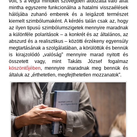
volt, s a végül mindkét szövegben áldozattá váló állat
mintha egyszerre funkcionálna a hatalmi visszaélések
hálójába zuhanó emberek és a leigázott természet
kiemelt szimbólumaként. A kérdés talán csak az, hogy
az ilyen tipusú szimbólumszigetek mennyire maradnak
a különféle polaritások – a konkrét és az általános, az
abszurd és a realisztikus – közötti érzékeny egyensúly
megtartásának a szolgálatában, a körülöttük és bennük
is kirajzolódó „valóság” mennyire marad nyitott és
összetett vagy, mint Takáts József fogalmaz
köszöntőjében
, mennyire maradnak meg bennük és
általuk az „érthetetlen, megfejthetetlen mozzanatok”.