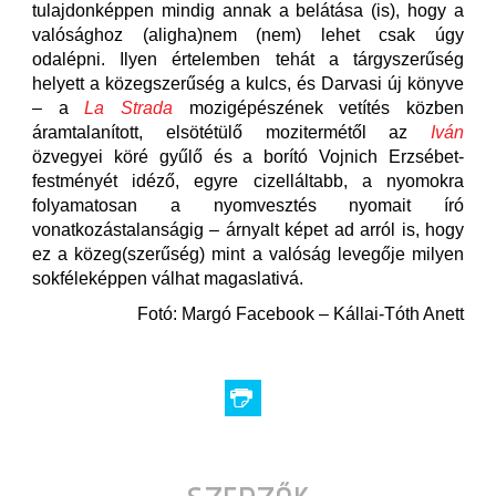
tulajdonképpen mindig annak a belátása (is), hogy a
valósághoz (aligha)nem (nem) lehet csak úgy
odalépni. Ilyen értelemben tehát a tárgyszerűség
helyett a közegszerűség a kulcs, és Darvasi új könyve
– a
La Strada
mozigépészének vetítés közben
áramtalanított, elsötétülő mozitermétől az
Iván
özvegyei köré gyűlő és a borító Vojnich Erzsébet-
festményét idéző, egyre cizelláltabb, a nyomokra
folyamatosan a nyomvesztés nyomait író
vonatkozástalanságig – árnyalt képet ad arról is, hogy
ez a közeg(szerűség) mint a valóság levegője milyen
sokféleképpen válhat magaslativá.
Fotó: Margó Facebook – Kállai-Tóth Anett