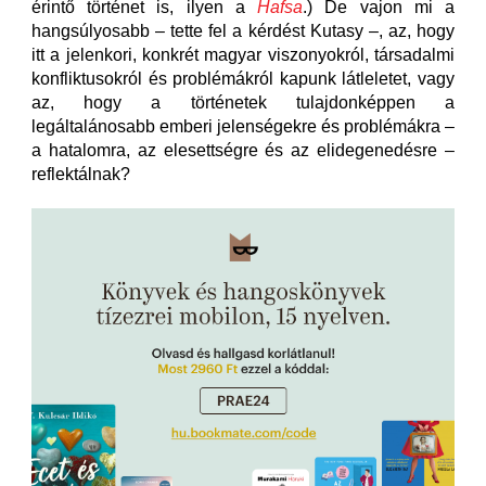
érintő történet is, ilyen a
Hafsa
.) De vajon mi a
hangsúlyosabb – tette fel a kérdést Kutasy –, az, hogy
itt a jelenkori, konkrét magyar viszonyokról, társadalmi
konfliktusokról és problémákról kapunk látleletet, vagy
az, hogy a történetek tulajdonképpen a
legáltalánosabb emberi jelenségekre és problémákra –
a hatalomra, az elesettségre és az elidegenedésre –
reflektálnak?