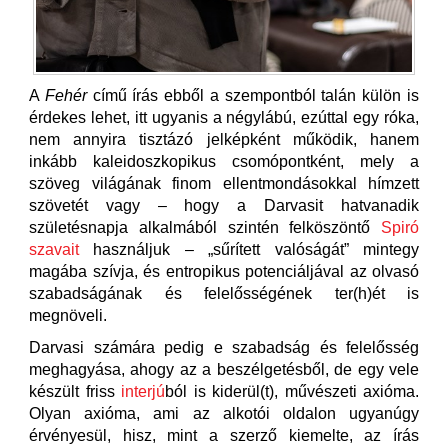
A
Fehér
című írás ebből a szempontból talán külön is
érdekes lehet, itt ugyanis a négylábú, ezúttal egy róka,
nem annyira tisztázó jelképként működik, hanem
inkább kaleidoszkopikus csomópontként, mely a
szöveg világának finom ellentmondásokkal hímzett
szövetét vagy – hogy a Darvasit hatvanadik
születésnapja alkalmából szintén felköszöntő
Spiró
szavait
használjuk – „sűrített valóságát” mintegy
magába szívja, és entropikus potenciáljával az olvasó
szabadságának és felelősségének ter(h)ét is
megnöveli.
Darvasi számára pedig e szabadság és felelősség
meghagyása, ahogy az a beszélgetésből, de egy vele
készült friss
interjú
ból is kiderül(t), művészeti axióma.
Olyan axióma, ami az alkotói oldalon ugyanúgy
érvényesül, hisz, mint a szerző kiemelte, az írás