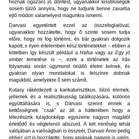
hoznak (igazán) jó döntést, ugyanakkor kisstílűségük
sosem túlzó annyira, hogy ne tudjunk benne zavarba
ejtő módon valamelyest magunkra ismerni.
Darvasi egyetértett ezzel az összefoglalóval,
ugyanakkor hozzátette, hogy ő szinte sosem tudja
előre, hogy mi fog történni, és bár gyakran dolgozik
kapott, s ilyen értelemben kész történetekkel – ebben a
kötetben így készült például a
Hafsa
vagy az
Egy jó
ember temetése
is –, ezek a történetek az írás
folyamata során úgymond önálló életre kelnek, és
gyakran olyan mondatokat is felszínre dobnak
magukból, amelyekre ő sem számít.
Kutasy rákérdezett a karikaturisztikus, túlzó elemek,
jellemek és a realisztikusság találkozására, különös
együttállására is, s Darvasi szerint ennek a
kettősségnek "csak" az áll a hátterében hogy a
létezésünk tulajdonképp egyszerre nagyon magától
értetődő és végtelenül abszurd. A két minőség tehát
valójában a valóságban is összeér, Darvasi Áron pedig
ehhez azt is hozzátette, hogy apjának nagyon is valós,