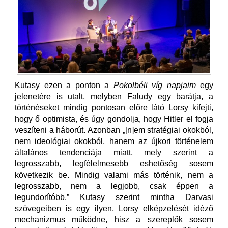
Kutasy ezen a ponton a
Pokolbéli víg napjaim
egy
jelenetére is utalt, melyben Faludy egy barátja, a
történéseket mindig pontosan előre látó Lorsy kifejti,
hogy ő optimista, és úgy gondolja, hogy Hitler el fogja
veszíteni a háborút. Azonban „[n]em stratégiai okokból,
nem ideológiai okokból, hanem az újkori történelem
általános tendenciája miatt, mely szerint a
legrosszabb, legfélelmesebb eshetőség sosem
következik be. Mindig valami más történik, nem a
legrosszabb, nem a legjobb, csak éppen a
legundorítóbb.” Kutasy szerint mintha Darvasi
szövegeiben is egy ilyen, Lorsy elképzelését idéző
mechanizmus működne, hisz a szereplők sosem