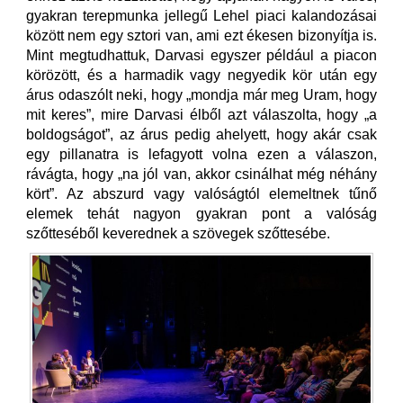
gyakran terepmunka jellegű Lehel piaci kalandozásai
között nem egy sztori van, ami ezt ékesen bizonyítja is.
Mint megtudhattuk, Darvasi egyszer például a piacon
körözött, és a harmadik vagy negyedik kör után egy
árus odaszólt neki, hogy „mondja már meg Uram, hogy
mit keres”, mire Darvasi élből azt válaszolta, hogy „a
boldogságot”, az árus pedig ahelyett, hogy akár csak
egy pillanatra is lefagyott volna ezen a válaszon,
rávágta, hogy „na jól van, akkor csinálhat még néhány
kört”. Az abszurd vagy valóságtól elemeltnek tűnő
elemek tehát nagyon gyakran pont a valóság
szőtteséből keverednek a szövegek szőttesébe.