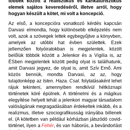
többek között a realisztikus és karikaturisztikus
elemek sajátos keveredéséről, illetve arról, hogy
hogyan készült a kötet, mi volt a koncepció.
Az első, a koncepcióra vonatkozó kérdés kapcsán
Darvasi elmondta, hogy különösebb elképzelés nem
volt, azok a szövegek lettek egybegyűjtve a könyvben,
amelyek az utóbbi hat évben születtek. Ezek
jellemzően folyóiratokban is megjelentek, közölt
belőlük többök között a Jelenkor és a Vigilia is, az
ÉSben megjelentek között pedig olyat is találhatunk,
amit Darvasi jegyez, de olyat is, amit Szív Ernő. Ami
közös bennük, mondta Darvasi, az az, hogy
tulajdonképp az
Isten. Haza. Csal.
folytatásaként lehet
rájuk tekinteni, amennyiben rendkívül hétköznapi
történetek köré épülnek. A történelmi és a mágikus
elegyítése helyett tehát a jelenkori magyar társadalom
valóságának megragadásában érdekeltek inkább, és a
realizmus, illetve szociografikusság irányába billenek
el. (A kötetben van például kórházban játszódó covid-
történet, ilyen a
Fehér
, és van háborús, a bevándorlást