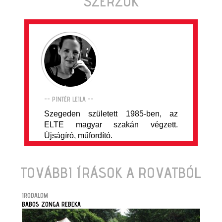
SZERZŐK
-- PINTÉR LEILA --
Szegeden született 1985-ben, az
ELTE magyar szakán végzett.
Újságíró, műfordító.
TOVÁBBI ÍRÁSOK A ROVATBÓL
IRODALOM
BABOS ZONGA REBEKA