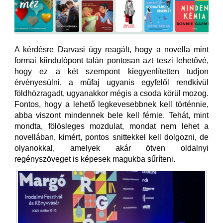
A kérdésre Darvasi úgy reagált, hogy a novella mint
formai kiindulópont talán pontosan azt teszi lehetővé,
hogy ez a két szempont kiegyenlítetten tudjon
érvényesülni, a műfaj ugyanis egyfelől rendkívül
földhözragadt, ugyanakkor mégis a csoda körül mozog.
Fontos, hogy a lehető legkevesebbnek kell történnie,
abba viszont mindennek bele kell férnie. Tehát, mint
mondta, fölösleges mozdulat, mondat nem lehet a
novellában, kimért, pontos snittekkel kell dolgozni, de
olyanokkal, amelyek akár ötven oldalnyi
regényszöveget is képesek magukba sűríteni.