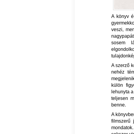
A könyv ér
gyermekko
veszi, mer
nagypapát
sosem lá
elgondolk
tulajdonké
A szerző k
nehéz tém
megjeleni
külön fig
lehunyta a
teljesen 
benne.
A könyvben
filmszerű
mondatok.