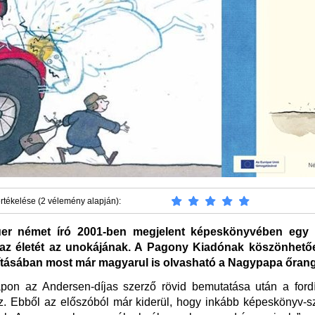
rtékelése (2 vélemény alapján):
uer német író 2001-ben megjelent képeskönyvében egy
 az életét az unokájának. A Pagony Kiadónak köszönhető
dításában most már magyarul is olvasható a Nagypapa őran
apon az Andersen-díjas szerző rövid bemutatása után a fordí
z. Ebből az előszóból már kiderül, hogy inkább képeskönyv-s