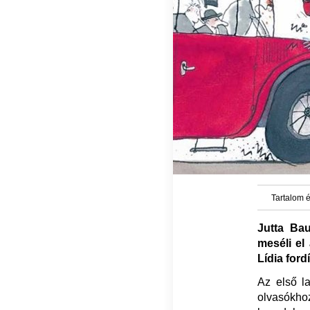
Tartalom é
Jutta Ba
meséli el
Lídia for
Az első l
olvasókho