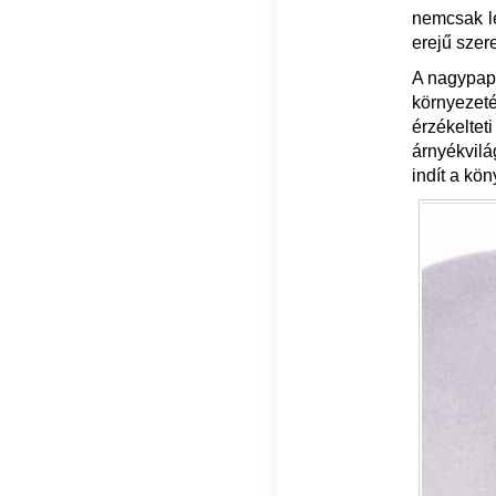
nemcsak le
erejű szere
A nagypapa
környezet
érzékelte
árnyékvil
indít a kö