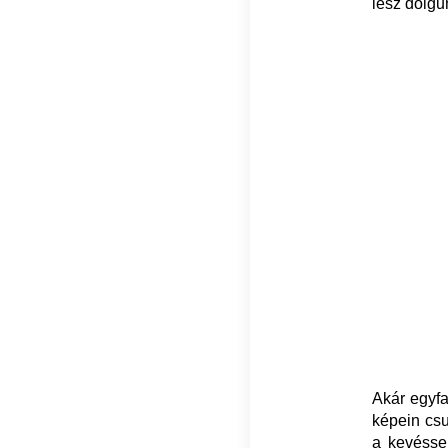
lesz dolgu
Akár egyfaj
képein csu
a kevéssel