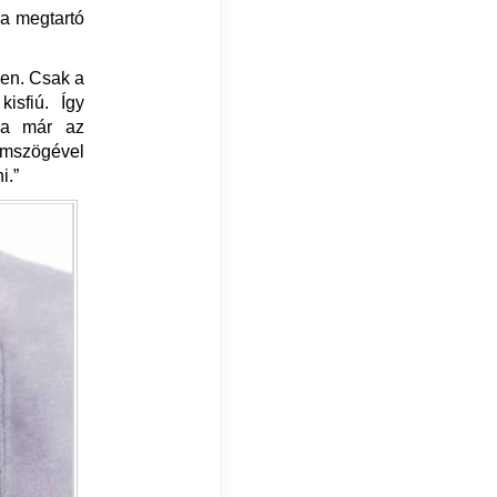
 a megtartó
pen. Csak a
isfiú. Így
apa már az
emszögével
ni.”