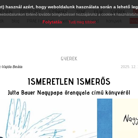
et) használ azért, hogy weboldalunk használata során a lehető leg
DESIGN
ÉPÍTÉSZET
SZÍNHÁZ
ZENE
FILM
GYEREK
K
weboldalunkon történő további böngészéssel hozzájárulsz a cookie-k használatáh
iók
blog
PRAE folyóirat
petíció
lapcsalád
könyvek
hírl
Folytatás
Tudj meg többet
GYEREK
k-Vajda Beáta
2025. 12. 
ISMERETLEN ISMERŐS
Jutta Bauer Nagypapa őrangyala című könyvéről