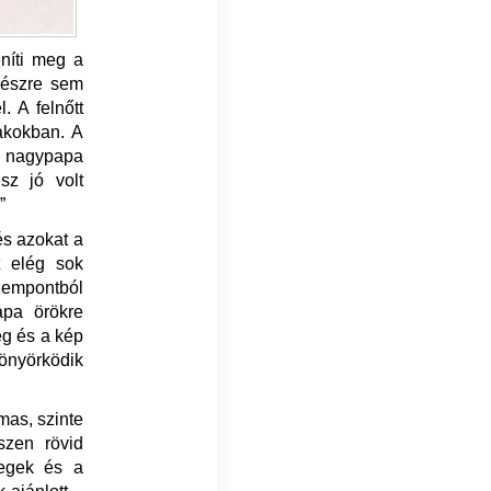
eníti meg a
 észre sem
. A felnőtt
akokban. A
 nagypapa
sz jó volt
”
és azokat a
t elég sok
zempontból
apa örökre
eg és a kép
önyörködik
mas, szinte
szen rövid
vegek és a