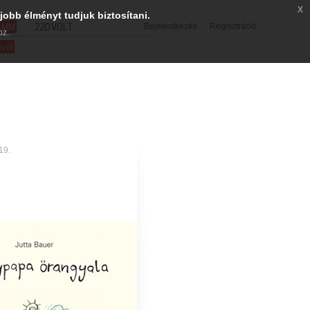
x
jobb élményt tudjuk biztosítani.
SMM
220VOLT
Bejelentkezés
Regisztráció
oz.
evél
19.