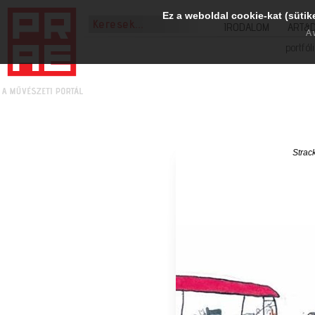
Ez a weboldal cookie-kat (sütik
IRODALOM
ART&
A 
portfól
Strac