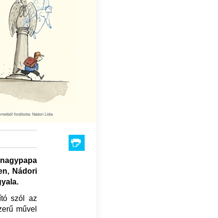
 nagypapa
en, Nádori
gyala.
tó szól az
zerű művel