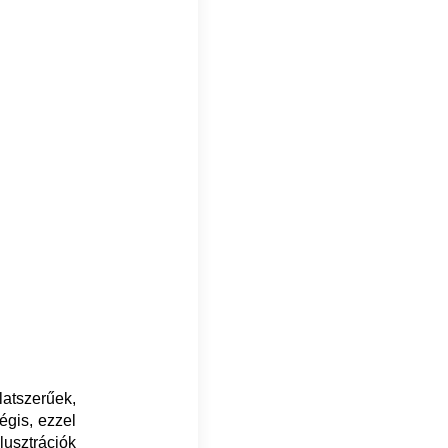
zlatszerűek,
égis, ezzel
lusztrációk