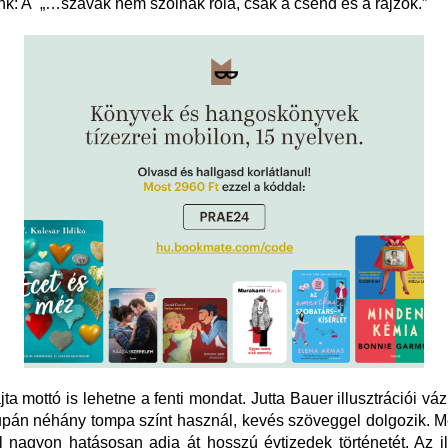
nk: A „…szavak nem szólnak róla, csak a csend és a rajzok.”
ta mottó is lehetne a fenti mondat. Jutta Bauer illusztrációi vá
pán néhány tompa színt használ, kevés szöveggel dolgozik. M
 nagyon hatásosan adja át hosszú évtizedek történetét. Az il