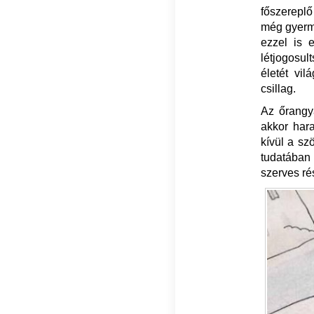
főszerepl
még gyerme
ezzel is 
létjogosul
életét vi
csillag.
Az őrangy
akkor har
kívül a sz
tudatában
szerves ré