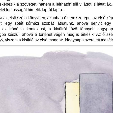
képezik a szöveget, hanem a leírhatón túli világot is láttatják,
tet fontosságát hirdetik lapról lapra.
 az első szó a könyvben, azonban ő nem szerepel az első ké
ét, egy sötét kórházi szobát láthatunk, ahova benyit egy k
ti az írónő a kontextust, a kívülről jövő fénnyel: nagyp
ágba készül, ahová a történet végén meg is érkezik. Az ő sz
nyv, viszont a kisfiúé az első mondat: „Nagypapa szeretett mesél