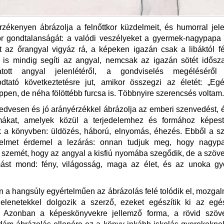
zékenyen ábrázolja a felnőttkor küzdelmeit, és humorral jel
r gondtalanságát: a valódi veszélyeket a gyermek-nagypapa
t az őrangyal vigyáz rá, a képeken igazán csak a libáktól fél
 is mindig segíti az angyal, nemcsak az igazán sötét idősz
tott angyal jelenlétéről, a gondviselés megéléséről
odtató következtetésre jut, amikor összegzi az életét: „Egé
ppen, de néha fölöttébb furcsa is. Többnyire szerencsés voltam.
edvesen és jó arányérzékkel ábrázolja az emberi szenvedést, 
ákat, amelyek közül a terjedelemhez és formához képes
k a könyvben: üldözés, háború, elnyomás, éhezés. Ebből a s
yelmet érdemel a lezárás: onnan tudjuk meg, hogy nagyp
 szemét, hogy az angyal a kisfiú nyomába szegődik, de a szöv
mást mond: fény, világosság, maga az élet, és az unoka gy
 a hangsúly egyértelműen az ábrázolás felé tolódik el, mozgal
 jelenetekkel dolgozik a szerző, ezeket egészítik ki az egé
 Azonban a képeskönyvekre jellemző forma, a rövid szö