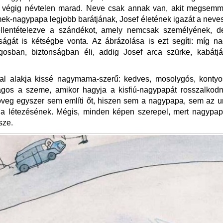
ő végig névtelen marad. Neve csak annak van, akit megsemmis
k-nagypapa legjobb barátjának, Josef életének igazát a neves
ellentételezve a szándékot, amely nemcsak személyének, 
tságát is kétségbe vonta. Az ábrázolása is ezt segíti: míg 
lágosban, biztonságban éli, addig Josef arca szürke, kabátj
al alakja kissé nagymama-szerű: kedves, mosolygós, kontyo
agos a szeme, amikor hagyja a kisfiú-nagypapát rosszalkodn
öveg egyszer sem említi őt, hiszen sem a nagypapa, sem az 
 a létezésének. Mégis, minden képen szerepel, mert nagypap
sze.