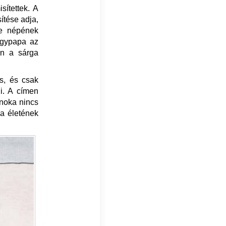
ítettek. A
ítése adja,
de népének
nagypapa az
án a sárga
s, és csak
i. A címen
unoka nincs
a életének