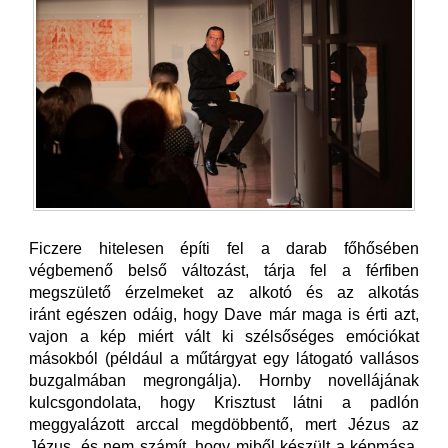
Ficzere hitelesen építi fel a darab főhősében
végbemenő belső változást, tárja fel a férfiben
megszülető érzelmeket az alkotó és az alkotás
iránt egészen odáig, hogy Dave már maga is érti azt,
vajon a kép miért vált ki szélsőséges emóciókat
másokból (például a műtárgyat egy látogató vallásos
buzgalmában megrongálja). Hornby novellájának
kulcsgondolata, hogy Krisztust látni a padlón
meggyalázott arccal megdöbbentő, mert Jézus az
Jézus, és nem számít, hogy miből készült a képmása.