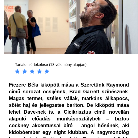
Tartalom értékelése (13 vélemény alapján):
Ficzere Béla kiköpött mása a Szeretünk Raymond
című sorozat öcsijének, Brad Garrett színésznek.
Magas termet, széles vállak, markáns állkapocs,
sötét haj és jellegzetes bariton. De kiköpött mása
lehet Dave-nek is, a Cicikrisztus című novellán
alapuló előadás munkásosztálybéli – biztos
cockney akcentussal bíró – angol hősének, aki
kidobóember egy night klubban. A nagymonológ