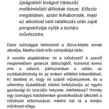
újságokból kivágott többszáz
mellbimbóból állítottak össze. Először
megdöbben, aztán felháborodik, majd
az alkotóval való találkozás után saját
perspektívája nyílik a kortárs
művészetre.
Dave valósággal beleszeret a Jézus-képbe annak
alkotója, Martha iránti erős szimpátiája okán.
A novella alapkérdése: mi a művészet? A szerző
meglehetősen groteszk látószögből, humorral keresi
erre a választ, párhuzamban a vallás, az
osztálykülönbség és az emberi előítélet mibenlétével.
Ki döntheti el, hogy mi számít művészetnek, és a
vélemény kialakítását miként befolyásolja az egyén
gazdasági és szociális helyzete, intellektusa? Hornby
egy izomagyú kidobóember gondolkodását ütközteti a
művészet elitizmusával, miként hat rá a kortárs
művészet világa.