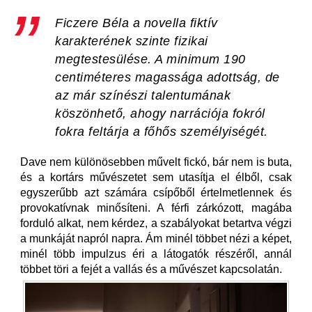
Ficzere Béla a novella fiktív
karakterének szinte fizikai
megtestesülése. A minimum 190
centiméteres magassága adottság, de
az már színészi talentumának
köszönhető, ahogy narrációja fokról
fokra feltárja a főhős személyiségét.
Dave nem különösebben művelt fickó, bár nem is buta,
és a kortárs művészetet sem utasítja el élből, csak
egyszerűbb azt számára csípőből értelmetlennek és
provokatívnak minősíteni. A férfi zárkózott, magába
forduló alkat, nem kérdez, a szabályokat betartva végzi
a munkáját napról napra. Ám minél többet nézi a képet,
minél több impulzus éri a látogatók részéről, annál
többet töri a fejét a vallás és a művészet kapcsolatán.