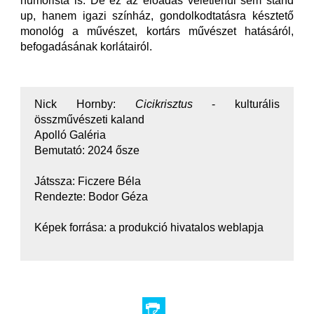
humorista is. De ez az előadás véletlenül sem stand
up, hanem igazi színház, gondolkodtatásra késztető
monológ a művészet, kortárs művészet hatásáról,
befogadásának korlátairól.
Nick Hornby:
Cicikrisztus
- kulturális
összművészeti kaland
Apolló Galéria
Bemutató: 2024 ősze
Játssza: Ficzere Béla
Rendezte: Bodor Géza
Képek forrása: a produkció hivatalos weblapja