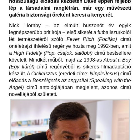
hosszúságú előadás kezdetén Dave éppen feljebb
lép a társadalmi ranglétrán, már egy művészeti
galéria biztonsági őreként keresi a kenyerét.
Nick Hornby – az elmúlt huszonöt év egyik
legnépszerűbb brit írója – első sikerét a futballszurkolói
lét természetéről szóló
Fever Pitch (Fociláz)
című
önéletrajzi ihletésű regénye hozta meg 1992-ben, amit
a
High Fidelity (Pop, csajok, satöbbi)
című bestsellere
követett. Mindkét műből, majd az 1998-as
About a Boy
(Egy fiúról)
című regényéből is sikeres filmadaptáció
készült. A
Cicikrisztus
(eredeti címe:
NippleJesus
) című
előadás a
Beszélgetés az angyallal (Speaking with the
Angel)
című antológiájában megjelent, azonos című
novellájából született.