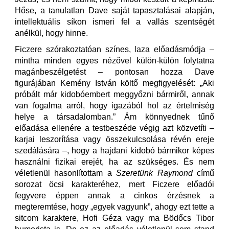
Hőse, a tanulatlan Dave saját tapasztalásai alapján,
intellektuális síkon ismeri fel a vallás szentségét
anélkül, hogy hinne.
Ficzere szórakoztatóan színes, laza előadásmódja –
mintha minden egyes nézővel külön-külön folytatna
magánbeszélgetést – pontosan hozza Dave
figurájában Kemény István költő megfigyelését: „Aki
próbált már kidobóembert meggyőzni bármiről, annak
van fogalma arról, hogy igazából hol az értelmiség
helye a társadalomban.” Ám könnyednek tűnő
előadása ellenére a testbeszéde végig azt közvetíti –
karjai leszorítása vagy összekulcsolása révén ereje
szedálására –, hogy a hajdani kidobó bármikor képes
használni fizikai erejét, ha az szükséges. És nem
véletlenül hasonlítottam a
Szeretünk Raymond
című
sorozat öcsi karakteréhez, mert Ficzere előadói
fegyvere éppen annak a cinkos érzésnek a
megteremtése, hogy „egyek vagyunk”, ahogy ezt tette a
sitcom karaktere, Hofi Géza vagy ma Bödőcs Tibor