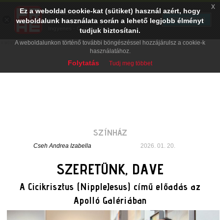
x
Ez a weboldal cookie-kat (sütiket) használ azért, hogy
PRAE.HU
×
TELEPÍTÉS
weboldalunk használata során a lehető legjobb élményt
Digital Evolution
Ingyenes - Google Play
tudjuk biztosítani.
A weboldalunkon történő további böngészéssel hozzájárulsz a cookie-k
használatához.
Folytatás
Tudj meg többet
SZÍNHÁZ
Cseh Andrea Izabella
2026. 01. 20.
SZERETÜNK, DAVE
A Cicikrisztus (NippleJesus) című előadás az
Apolló Galériában