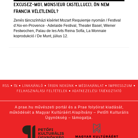
EXCUSEZ-MOI, MONSIEUR CASTELLUCCI, ÖN NEM
FRANCIA VÉLETLENÜL?
Zenés táncszínházi kísérlet Mozart Requiemje nyomán / Festival
d’Aix-en-Provence - Adelaide Festival, Theater Basel, Wiener
Festwochen, Palau de les Arts Reina Sofía, La Monnaie
koprodukció / De Munt, július 12.
RSS
•
1%
•
LINKAJÁNLÓ
•
ÍRJON NEKÜNK
•
MÉDIAAJÁNLAT
•
IMPRESSZUM
•
FELHASZNÁLÁSI FELTÉTELEK
•
ADATKEZELÉSI TÁJÉKOZTATÓ
A prae.hu művészeti portál és a Prae folyóirat kiadását,
működését a Magyar Kultúráért Alapítvány – Petőfi Kulturális
Ügynökség – támogatja.