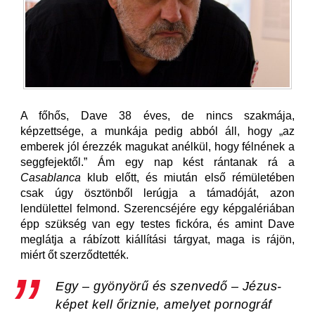
A főhős, Dave 38 éves, de nincs szakmája,
képzettsége, a munkája pedig abból áll, hogy „az
emberek jól érezzék magukat anélkül, hogy félnének a
seggfejektől.” Ám egy nap kést rántanak rá a
Casablanca
klub előtt, és miután első rémületében
csak úgy ösztönből lerúgja a támadóját, azon
lendülettel felmond. Szerencséjére egy képgalériában
épp szükség van egy testes fickóra, és amint Dave
meglátja a rábízott kiállítási tárgyat, maga is rájön,
miért őt szerződtették.
Egy – gyönyörű és szenvedő – Jézus-
képet kell őriznie, amelyet pornográf