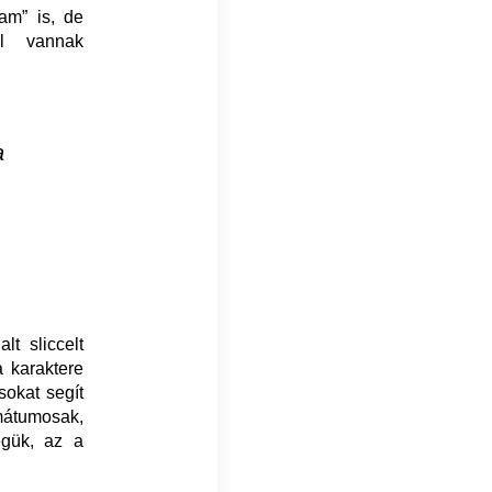
eam” is, de
el vannak
a
lt sliccelt
a karaktere
sokat segít
rmátumosak,
égük, az a