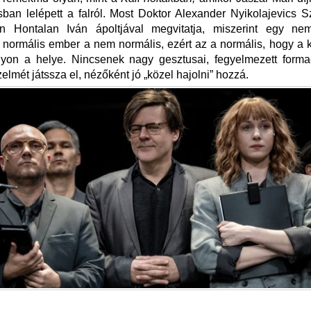
usban lelépett a falról. Most Doktor Alexander Nyikolajevics Sz
n Hontalan Iván ápoltjával megvitatja, miszerint egy ne
 normális ember a nem normális, ezért az a normális, hogy a 
lyon a helye. Nincsenek nagy gesztusai, fegyelmezett forma
zelmét játssza el, nézőként jó „közel hajolni” hozzá.