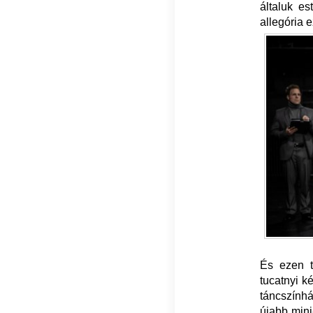
általuk es
allegória e
És ezen t
tucatnyi k
táncszínhá
újabb min