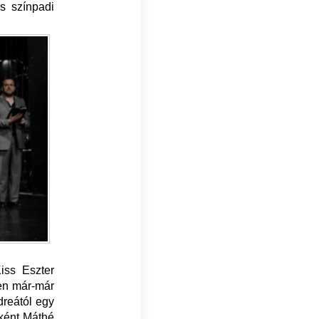
ás színpadi
iss Eszter
ien már-már
dreától egy
jként Máthé