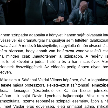
r nem színpadra adaptálta a könyvet, hanem saját olvasatát inte
észeivel és dramaturgiai hangsúlyai sem feltétlen találkozn
vasatával. A rendező kicsinyítette, nagyította önnön olvasói lát
anám biztosan, hogy annak van határozott vonalvezetésű cs
tha minden csak „megtörténne” a színpadon. A regény is
 is lehet követni a judeai história és a harmincas évek Mo
jelenetek összefüggéseit. Az előadás pedig éppen olyan ho
legyen.
lálkoztam a Sátánnal Vajdai Vilmos képében, övé a leghálás
 fekete mágia professzora. Fekete-ezüst színtónusú jelmezéb
atikusan fenséges (köszönhető ez Kálmán Eszter jelmezte
válóan illik saját David Lynch-es hajkoronája. Misztikum v
kézmozdulatai, szeme rebbenése színpadi esemény, átjön a né
ő, mert Vajdai erős egyéniség, elég önmagát adnia, miköz