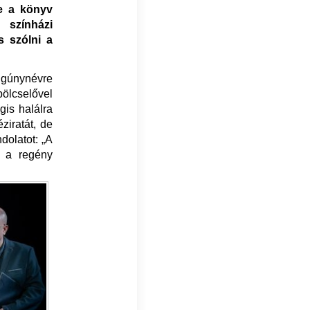
e a könyv
 színházi
s szólni a
i gúnynévre
bölcselővel
gis halálra
éziratát, de
dolatot: „A
t a regény