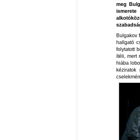
meg Bulg
ismerete
alkotóköz
szabadság
Bulgakov f
hallgató c
folytatott
ítéli, mert
hiába lobo
kéziratok
cselekmény