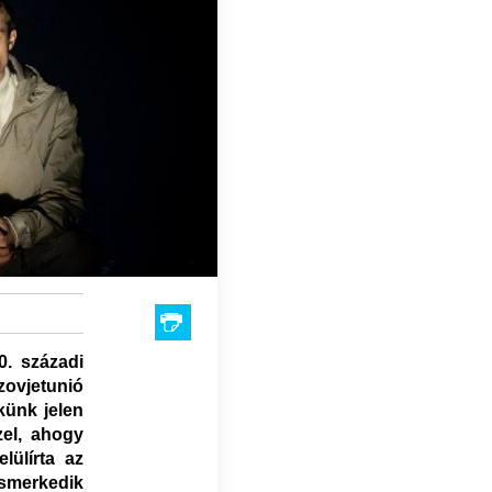
0. századi
ovjetunió
künk jelen
el, ahogy
lülírta az
ismerkedik