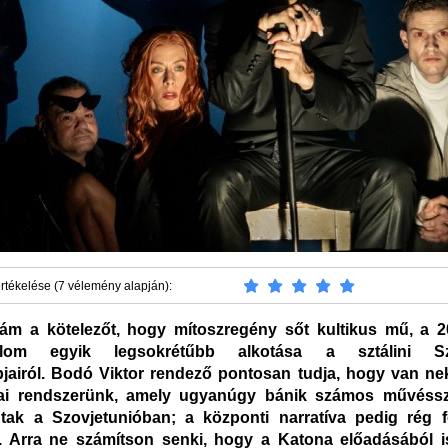
rtékelése (7 vélemény alapján):
ám a kötelezőt, hogy mítoszregény sőt kultikus mű, a 2
dalom egyik legsokrétűbb alkotása a sztálini Sz
jairól. Bodó Viktor rendező pontosan tudja, hogy van ne
zai rendszerünk, amely ugyanúgy bánik számos művéssz
ak a Szovjetunióban; a központi narratíva pedig rég fe
. Arra ne számítson senki, hogy a Katona előadásából 