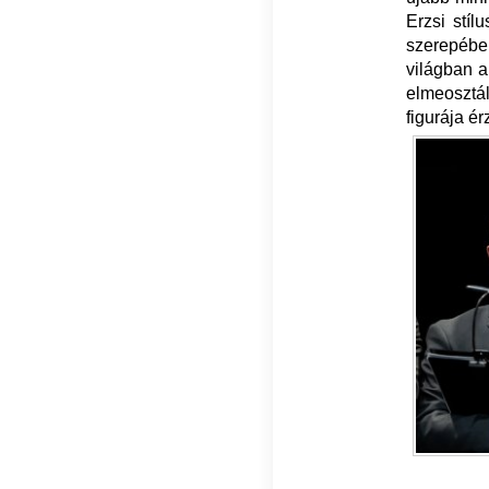
Erzsi stíl
szerepébe
világban a
elmeosztá
figurája ér