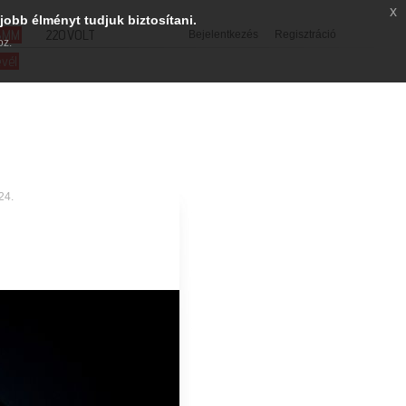
x
jobb élményt tudjuk biztosítani.
SMM
220VOLT
Bejelentkezés
Regisztráció
oz.
evél
24.