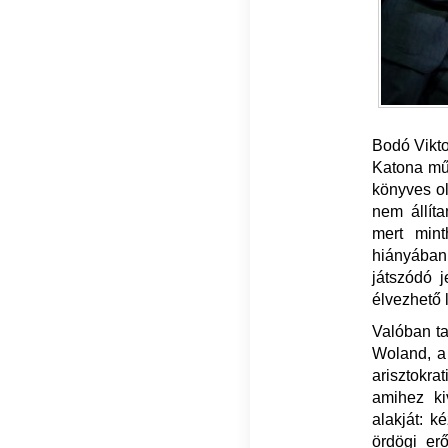
Bodó Vikto
Katona műv
könyves ol
nem állít
mert min
hiányában
játszódó 
élvezhető 
Valóban ta
Woland, a
arisztokr
amihez ki
alakját: 
ördögi er