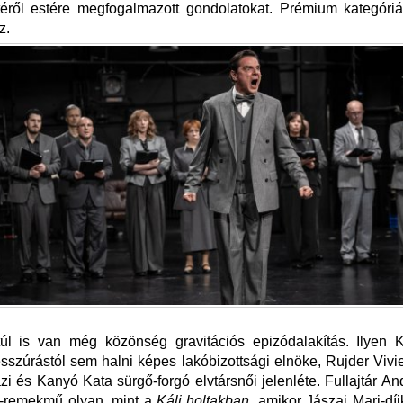
téről estére megfogalmazott gondolatokat. Prémium kategóri
z.
úl is van még közönség gravitációs epizódalakítás. Ilyen K
ésszúrástól sem halni képes lakóbizottsági elnöke, Rujder Viv
zi és Kanyó Kata sürgő-forgó elvtársnői jelenléte. Fullajtár An
i-remekmű olyan, mint a
Káli holtakban,
amikor Jászai Mari-dí