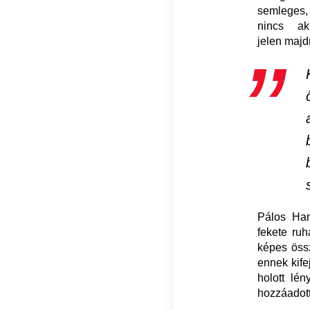
semleges, 
nincs ak
jelen maj
Pálos Hann
fekete ruh
képes össz
ennek kife
holott lé
hozzáadott