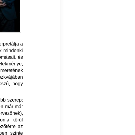
rpretálja a
ak mindenki
omásait, és
elekménye,
meretének
szkvájában
sszú, hogy
abb szerep:
en már-már
rvezőnek),
onja körül
zőtérre az
ben szinte