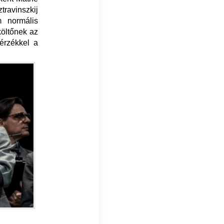
travinszkij
m normális
költőnek az
érzékkel a