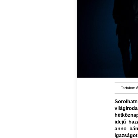
Tartalom é
Sorolhatn
világiro
hétköznap
idejű ha
anno bánt
igazságot