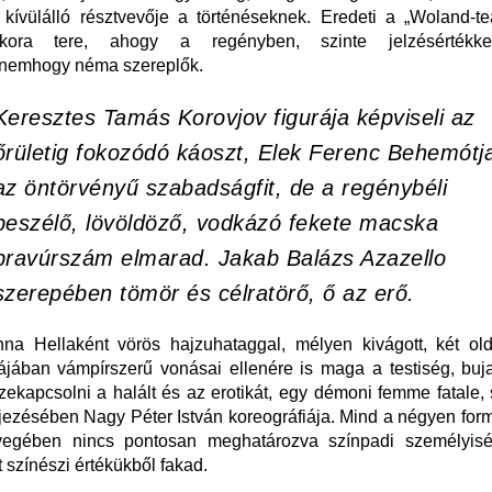
kívülálló résztvevője a történéseknek. Eredeti a „Woland-t
kora tere, ahogy a regényben, szinte jelzésértékk
dnemhogy néma szereplők.
Keresztes Tamás Korovjov figurája képviseli az
őrületig fokozódó káoszt, Elek Ferenc Behemótj
az öntörvényű szabadságfit, de a regénybéli
beszélő, lövöldöző, vodkázó fekete macska
bravúrszám elmarad. Jakab Balázs Azazello
szerepében tömör és célratörő, ő az erő.
a Hellaként vörös hajzuhataggal, mélyen kivágott, két olda
ájában vámpírszerű vonásai ellenére is maga a testiség, buj
ekapcsolni a halált és az erotikát, egy démoni femme fatale, 
jezésében Nagy Péter István koreográfiája. Mind a négyen fo
nyegében nincs pontosan meghatározva színpadi személyis
 színészi értékükből fakad.