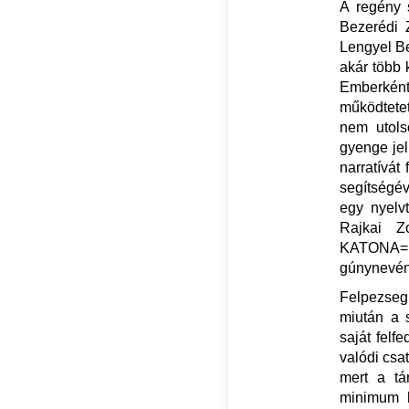
A regény s
Bezerédi Z
Lengyel Be
akár több 
Emberként 
működtetet
nem utols
gyenge jel
narratívát
segítségév
egy nyelv
Rajkai Z
KATONA=F
gúnynevén
Felpezseg
miután a 
saját felf
valódi csa
mert a tá
minimum h