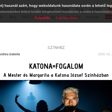
et) használ azért, hogy weboldalunk használata során a lehető leg
DESIGN
ÉPÍTÉSZET
SZÍNHÁZ
ZENE
FILM
GYEREK
K
weboldalunkon történő további böngészéssel hozzájárulsz a cookie-k használatáh
iók
blog
PRAE folyóirat
petíció
lapcsalád
könyvek
hírl
Folytatás
Tudj meg többet
SZÍNHÁZ
ndrea Izabella
2026. 02. 
KATONA=FOGALOM
A Mester és Margarita a Katona József Színházban