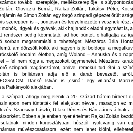
zámos további szereplője, mellékszereplője is súlypontozás
oltán, Gloviczki Bernát, Rajkai Zoltán, Takátsy Péter, Kocs
njámin és Simon Zoltán egy forgó színpadi gépezet őrült szá
kis szerepben is –, pontosan és fegyelmezetten vesznek részt 
mohók, irigyek és gyávák, akik hajlandók eladni egymást is, az
t rendszer pedig képmutató, ad hoc büntet, elhallgatja az i
ó sorban megsemmisíti a tehetséget. Mészáros Béla Honta
lemű, ám dörzsölt költő, aki nagyon is jól boldogul a megalkuv
 fröcskölő irodalmi életben, amíg Woland – Annuska és a napr
el – fel nem rúgja a megszokott ügymenetet. Mészáros karak
törő színpadi magánszámot, amivel remekül tud élni a szín
oltán is briliánsan adja elő a darab bevezetőt arró
OGALOM. Dankó István is „csinál” egy villanást Marcus 
 a Patkányölő alakjában.
 a színpad, ahogy megjelenik a 20. század három hírhedt dik
színlapon nem tűntették fel alakjukat névvel, maradjon ez m
edezés. Szacsvay László, Ujlaki Dénes és Bán János állnak a
társorként. Ebben a jelentben nyer értelmet Rajkai Zoltán kezd
rsulatnak minden korosztályban, húsztól nyolcvanig van e
ármas művészcsatársora, ezért nem lehet kiölni, ellehetetl