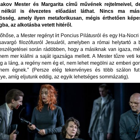
akov Mester és Margarita című művének rejtelmeivel, d
 nélkül is élvezetes előadást láthat. Nincs ma más
össég, amely ilyen metaforikusan, mégis érthetően képe
ba, az alkotásba vetett hitéről.
őhőse, a Mester regényt írt Poncius Pilátusról és egy Ha-Nocr
savargó filozófusról Jesuáról, amelyben a római helytartó a 
 beszélgetései során rádöbben, hogy a másiknak van igaza, mé
 nem mer kiállni a saját igazsága mellett. A Mester tűzre veti k
g a láng, a regény nem ég el, nem lehet megölni az emberi gon
 nem égnek.” (Persze elég tekervényes és több szálon fu
e, amíg eljutunk eddig, az egyik lehetséges sommázatig).