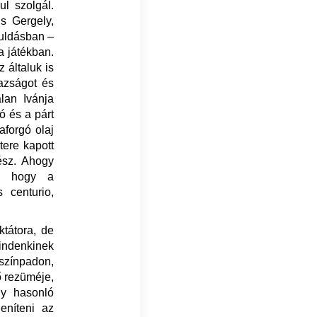
ul szolgál.
is Gergely,
guldásban –
a játékban.
 általuk is
gazságot és
lan Ivánja
ó és a párt
aforgó olaj
tere kapott
ész. Ahogy
l, hogy a
centurio,
tátora, de
indenkinek
 színpadon,
ő rezüméje,
gy hasonló
eníteni az