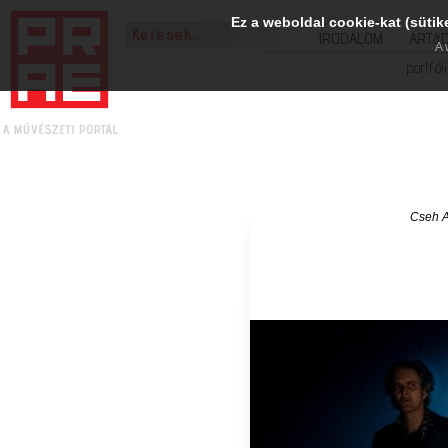
Ez a weboldal cookie-kat (sütik
IRODALOM
ART&
A 
portfól
Cseh A