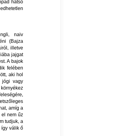
ínpad hátsó
gedhetetlen
ngli, naiv
éni (Bajza
ól, illetve
iába jajgat
st. A bajok
dik felében
tt, aki hol
, jógi vagy
n környékez
feleségére,
tetszőleges
hat, amíg a
l el nem űz
m tudjuk, a
így válik ő