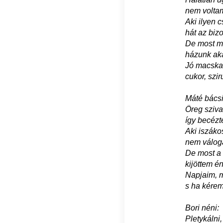
nem volta
Aki ilyen 
hát az biz
De most m
házunk aká
Jó macska 
cukor, szir
Máté bácsi
Öreg sziva
így becézt
Aki iszáko
nem válog
De most a 
kijöttem é
Napjaim, 
s ha kérem
Bori néni:
Pletykálni,