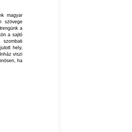
énk magyar
th szövege
etrengünk a
kön a sajtó
a szombati
tott hely,
ínház viszi
lönösen, ha