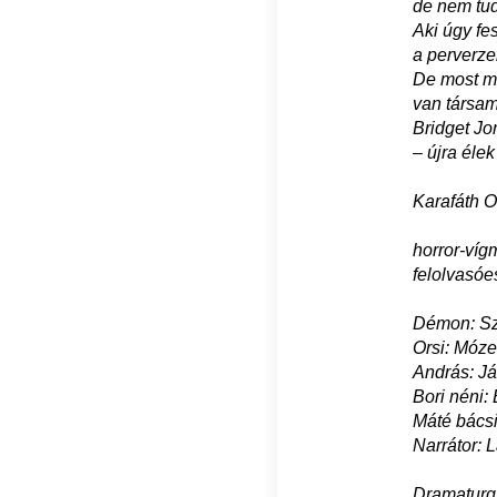
de nem tud
Aki úgy fes
a perverzek
De most má
van társam 
Bridget Jo
– újra élek 
Karafáth 
horror-víg
felolvasóe
Démon: S
Orsi: Móze
András: Já
Bori néni: 
Máté bácsi:
Narrátor: 
Dramaturg