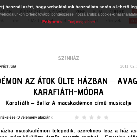
et) használ azért, hogy weboldalunk használata során a lehető leg
DESIGN
ÉPÍTÉSZET
SZÍNHÁZ
ZENE
FILM
GYEREK
K
weboldalunkon történő további böngészéssel hozzájárulsz a cookie-k használatáh
iók
blog
PRAE folyóirat
petíció
lapcsalád
könyvek
hírl
Folytatás
Tudj meg többet
SZÍNHÁZ
vács Rita
2011. 02. 
ÉMON AZ ÁTOK ÜLTE HÁZBAN – AVA
KARAFIÁTH-MÓDRA
Karafiáth – Bella: A macskadémon című musicalje
rtékelése (0 vélemény alapján):
házba macskadémon telepedik, szerelmes lesz a ház as