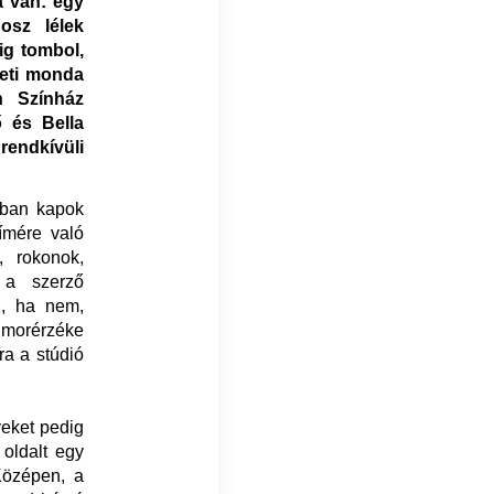
a van: egy
osz lélek
ig tombol,
beti monda
h Színház
ő és Bella
endkívüli
rban kapok
ímére való
, rokonok,
 a szerző
l, ha nem,
umorérzéke
ra a stúdió
yeket pedig
oldalt egy
Középen, a