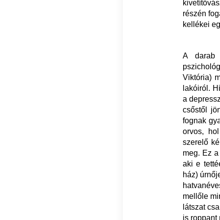
kivetítővá
részén fog
kellékei e
A darab e
pszicholó
Viktória) 
lakóiról. 
a depressz
csőstől jö
fognak gya
orvos, hol
szerelő ké
meg. Ez a 
aki e tett
ház) úrnőj
hatvanéves
mellőle mi
látszat cs
is roppant