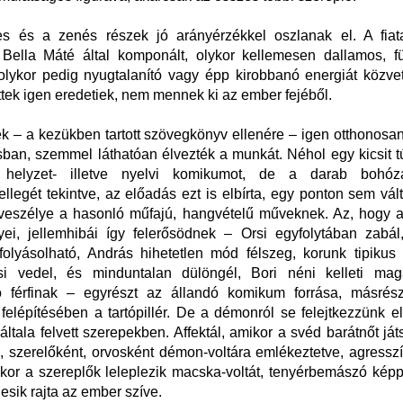
s és a zenés részek jó arányérzékkel oszlanak el. A fiat
 Bella Máté által komponált, olykor kellemesen dallamos, f
lykor pedig nyugtalanító vagy épp kirobbanó energiát közvet
ettek igen eredetiek, nem mennek ki az ember fejéből.
k – a kezükben tartott szövegkönyv ellenére – igen otthonos
ban, szemmel láthatóan élvezték a munkát. Néhol egy kicsit tú
helyzet- illetve nyelvi komikumot, de a darab bohózat-
jellegét tekintve, az előadás ezt is elbírta, egy ponton sem vál
veszélye a hasonló műfajú, hangvételű műveknek. Az, hogy a
yei, jellemhibái így felerősödnek – Orsi egyfolytában zabál
olyásolható, András hihetetlen mód félszeg, korunk tipikus
i vedel, és minduntalan dülöngél, Bori néni kelleti ma
ó férfinak – egyrészt az állandó komikum forrása, másrés
 felépítésében a tartópillér. De a démonról se felejtkezzünk el
ltala felvett szerepekben. Affektál, amikor a svéd barátnőt já
 szerelőként, orvosként démon-voltára emlékeztetve, agressz
kor a szereplők leleplezik macska-voltát, tenyérbemászó kép
esik rajta az ember szíve.