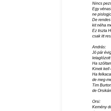
Nincs pezs
Egy vénas
ne pislog
De rendes
kit néha mé
Ez tiszta 
csak itt r
András:
Jó pár évi
letaglózot
Ha szóltam
Kinek kell
Ha felkaca
de meg-meg
Tim Burto
de Orsikám
Orsi:
Kemény dol