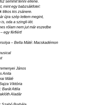
sz semmit tenni ellene.
t, mint egy babzsákfotel:
 titkos kis zsánere.
r újra szép lettem megint,
is, oda a szingli-lét.
nes rólam nem jut már eszedbe
– egy férfiért!
Orsolya – Bella Máté: Macskadémon
musical
st
zemenyei János
s Anita
rai Máté
Bajza Viktória
 Barát Attila
Laklóth Aladár
: Szabó Borbála