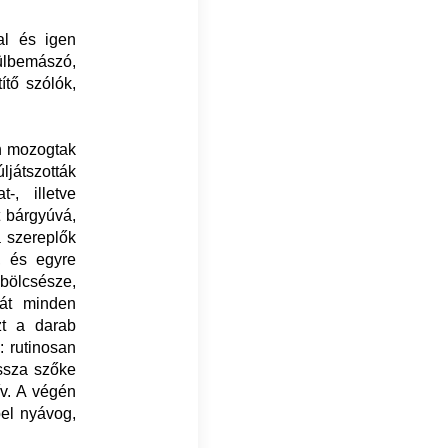
al és igen
ülbemászó,
ítő szólók,
an mozogtak
ljátszották
, illetve
t bárgyúvá,
 szereplők
, és egyre
 bölcsésze,
gát minden
zt a darab
: rutinosan
tssza szőke
ív. A végén
pel nyávog,