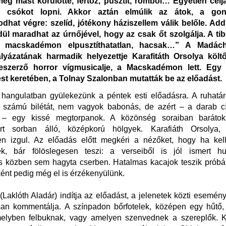
eg mást körülötte, fertőz, pusztít, rombol… Egyetlen célj
s csókot lopni. Akkor aztán elmúlik az átok, a gon
hat végre: szelíd, jótékony háziszellem válik belőle. Add
ül maradhat az úrnőjével, hogy az csak őt szolgálja. A ti
a macskadémon elpusztíthatatlan, hacsak…” A Madác
lyázatának harmadik helyezettje Karafitáth Orsolya költ
eszerző horror vígmusicalje, a Macskadémon lett. Egy r
est keretében, a Tolnay Szalonban mutatták be az előadást.
 hangulatban gyülekezünk a péntek esti előadásra. A ruhatá
 számú bilétát, nem vagyok babonás, de azért – a darab c
el – egy kissé megtorpanok. A közönség soraiban barátok
ért sorban álló, középkorú hölgyek. Karafiáth Orsolya,
sen izgul. Az előadás előtt megkéri a nézőket, hogy ha kel
k, bár fölöslegesen teszi: a verseiből is jól ismert h
s közben sem hagyta cserben. Hatalmas kacajok teszik próbá
nként pedig még el is érzékenyülünk.
 (Laklóth Aladár) indítja az előadást, a jelenetek közti esemén
san kommentálja. A színpadon bőrfotelek, középen egy hűtő, 
elyben felbuknak, vagy amelyen szenvednek a szereplők. 