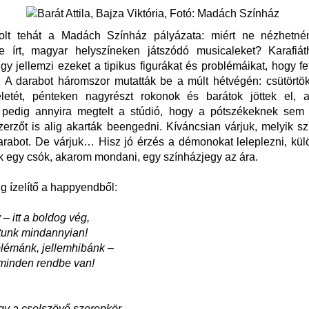
volt tehát a Madách Színház pályázata: miért ne nézhetn
re írt, magyar helyszíneken játszódó musicaleket? Karafiá
gy jellemzi ezeket a tipikus figurákat és problémáikat, hogy f
. A darabot háromszor mutatták be a múlt hétvégén: csütörtö
zteletét, pénteken nagyrészt rokonok és barátok jöttek el, 
 pedig annyira megtelt a stúdió, hogy a pótszékeknek sem ju
erzőt is alig akarták beengedni. Kíváncsian várjuk, melyik sz
arabot. De várjuk… Hisz jó érzés a démonokat leleplezni, kü
 egy csók, akarom mondani, egy színházjegy az ára.
g ízelítő a happyendből:
– itt a boldog vég,
tunk mindannyian!
lémánk, jellemhibánk –
 minden rendbe van!
gy a cselszövő szerepkör,