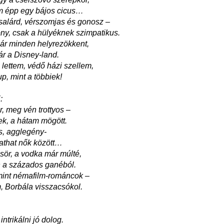
m épp egy bájos cicus…
csalárd, vérszomjas és gonosz –
ony, csak a hülyéknek szimpatikus.
ár minden helyrezökkent,
r a Disney-land.
lettem, védő házi szellem,
up, mint a többiek!
:
r, meg vén trottyos –
ek, a hátam mögött.
s, agglegény-
athat nők között…
sör, a vodka már múlté,
n a százados ganéból.
mint némafilm-románcok –
, Borbála visszacsókol.
 intrikálni jó dolog.