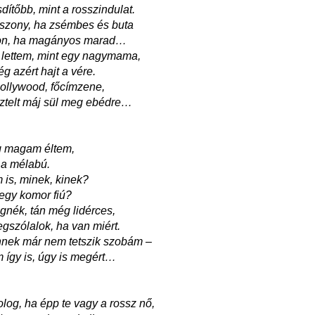
dítőbb, mint a rosszindulat.
szony, ha zsémbes és buta
jon, ha magányos marad…
 lettem, mint egy nagymama,
g azért hajt a vére.
Hollywood, főcímzene,
esztelt máj sül meg ebédre…
g magam éltem,
t a mélabú.
 is, minek, kinek?
 egy komor fiú?
gnék, tán még lidérces,
szólalok, ha van miért.
nnek már nem tetszik szobám –
 így is, úgy is megért…
og, ha épp te vagy a rossz nő,