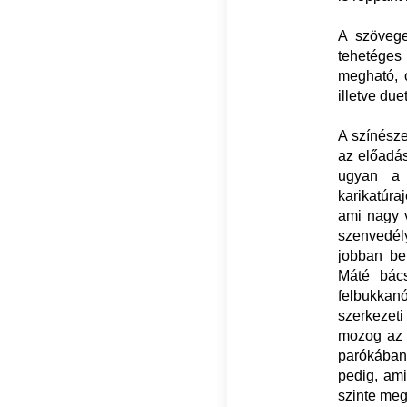
A szövege
tehetéges
megható, o
illetve du
A színésze
az előadás
ugyan a 
karikatúra
ami nagy 
szenvedél
jobban bef
Máté bács
felbukkan
szerkezeti
mozog az á
parókában,
pedig, ami
szinte meg