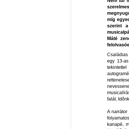
Nem tűr m
szerelme
megnyugod
míg egyed
szerint 
musicalpá
Máté zen
felolvasó
Családias
egy 13-as
tekintett
autogram
rettenete
nevessene
musicalírá
falát. Idő
A narrátor
folyamato
kanapé, m