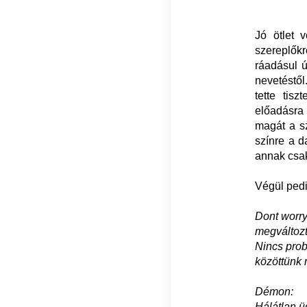
Jó ötlet 
szereplők
ráadásul ú
nevetéstől
tette tis
előadásra
magát a sz
színre a d
annak csak
Végül pedi
Dont worry 
megváltoz
Nincs prob
közöttünk
Démon:
Hálátlan ü