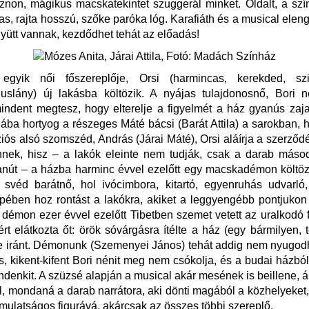
sznon, mágikus macskatekintet szuggerál minket. Oldalt, a sz
as, rajta hosszú, szőke paróka lóg. Karafiáth és a musical elen
gyütt vannak, kezdődhet tehát az előadás!
gyik női főszereplője, Orsi (harmincas, kerekded, szi
guslány) új lakásba költözik. A nyájas tulajdonosnő, Bori n
mindent megtesz, hogy elterelje a figyelmét a ház gyanús zajair
Hiába hortyog a részeges Máté bácsi (Barát Attila) a sarokban, h
iós alsó szomszéd, András (Járai Máté), Orsi aláírja a szerződé
nnek, hisz – a lakók eleinte nem tudják, csak a darab máso
nút – a házba harminc évvel ezelőtt egy macskadémon költözö
 svéd barátnő, hol ivócimbora, kitartó, egyenruhás udvarló
pében hoz rontást a lakókra, akiket a leggyengébb pontjuko
démon ezer évvel ezelőtt Tibetben szemet vetett az uralkodó 
éért elátkozta őt: örök sóvárgásra ítélte a ház (egy bármilyen, 
e iránt. Démonunk (Szemenyei János) tehát addig nem nyugod
, kikent-kifent Bori nénit meg nem csókolja, és a budai házbó
ndenkit. A szüzsé alapján a musical akár mesének is beillene, á
al, mondaná a darab narrátora, aki dönti magából a közhelyeket, 
 mulatságos figurává, akárcsak az összes többi szereplő.