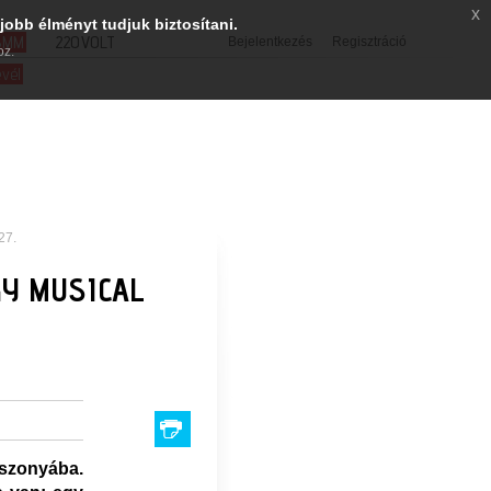
x
jobb élményt tudjuk biztosítani.
SMM
220VOLT
Bejelentkezés
Regisztráció
oz.
evél
27.
GY MUSICAL
szonyába.