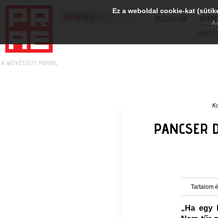
Ez a weboldal cookie-kat (sütik
IRODALOM
ART&
A 
portfól
Ko
PANCSER D
Tartalom é
„Ha egy 