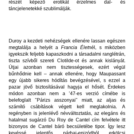
részét képező erotikát érzelmes dal- és
táncjelenetekké szublimálják.
Duroy a kezdeti nehézségek ellenére lassan egészen
megtalálja a helyét a
Francia Élet
nél, s miközben
igyekszik feljebb kapaszkodni a társadalmi ranglétrán,
tiszta szívből szereti Clotilde-ot és annak kislányát.
Útjai azonban nem tisztességesek, ezért végül
bűnhődnie kell – annak ellenére, hogy Maupassant
egy újabb sikeres hódítás bevégzésével, s ezzel a
pazar jövő biztosításával hagyja el hősét. Érdekes
módon azonban nem a ’47-es verzió címébe is
belefoglalt "Párizs asszonyai" miatt, az aljas és
számító csábítások végett kell meglakolnia. A
regényben is jelenlévő névváltoztatás, az elegáns és
hatalmat sugárzó Du Roy de Cantel cím felvétele itt
bizonyos de Cantel báró becsületébe tipor. Így lesz
kevéssé jelentős párbaj-epizódból erkölcsi