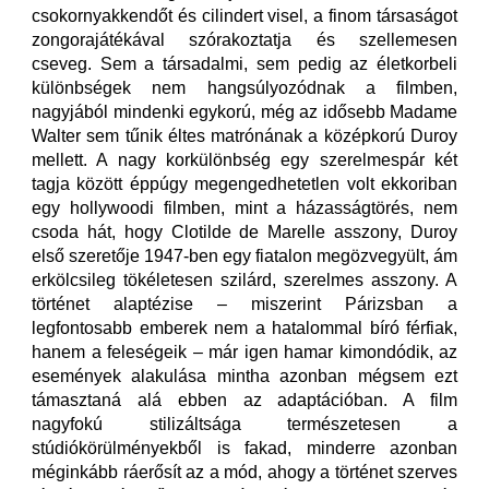
csokornyakkendőt és cilindert visel, a finom társaságot
zongorajátékával szórakoztatja és szellemesen
cseveg. Sem a társadalmi, sem pedig az életkorbeli
különbségek nem hangsúlyozódnak a filmben,
nagyjából mindenki egykorú, még az idősebb Madame
Walter sem tűnik éltes matrónának a középkorú Duroy
mellett. A nagy korkülönbség egy szerelmespár két
tagja között éppúgy megengedhetetlen volt ekkoriban
egy hollywoodi filmben, mint a házasságtörés, nem
csoda hát, hogy Clotilde de Marelle asszony, Duroy
első szeretője 1947-ben egy fiatalon megözvegyült, ám
erkölcsileg tökéletesen szilárd, szerelmes asszony. A
történet alaptézise – miszerint Párizsban a
legfontosabb emberek nem a hatalommal bíró férfiak,
hanem a feleségeik – már igen hamar kimondódik, az
események alakulása mintha azonban mégsem ezt
támasztaná alá ebben az adaptációban. A film
nagyfokú stilizáltsága természetesen a
stúdiókörülményekből is fakad, minderre azonban
méginkább ráerősít az a mód, ahogy a történet szerves