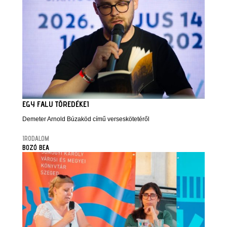
EGY FALU TÖREDÉKEI
Demeter Arnold Búzaköd című verseskötetéről
IRODALOM
BOZÓ BEA