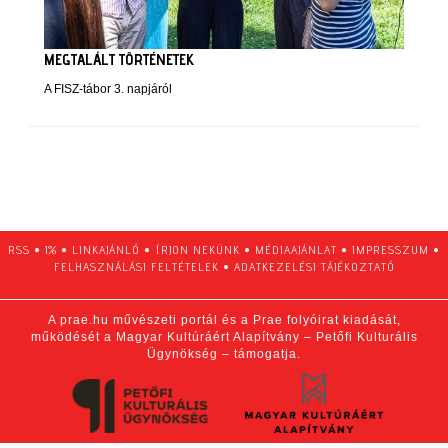
MEGTALÁLT TÖRTÉNETEK
A FISZ-tábor 3. napjáról
RSS
•
1%
•
LINKAJÁNLÓ
•
ÍRJON NEKÜNK
•
MÉDIAAJÁNLAT
•
IMPRESSZUM
•
FELHASZNÁLÁSI FELTÉTELEK
•
ADATKEZELÉSI TÁJÉKOZTATÓ
A prae.hu művészeti portál és a Prae folyóirat kiadását,
működését a Magyar Kultúráért Alapítvány – Petőfi Kulturális
Ügynökség – támogatja.