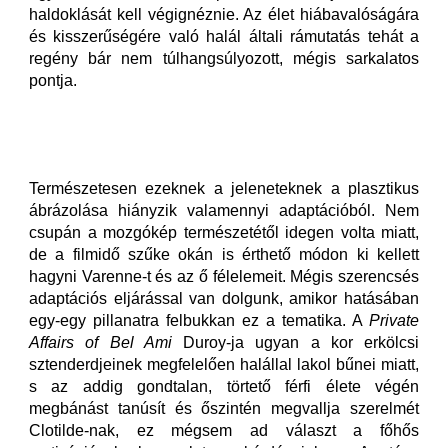
haldoklását kell végignéznie. Az élet hiábavalóságára
és kisszerűségére való halál általi rámutatás tehát a
regény bár nem túlhangsúlyozott, mégis sarkalatos
pontja.
Természetesen ezeknek a jeleneteknek a plasztikus
ábrázolása hiányzik valamennyi adaptációból. Nem
csupán a mozgókép természetétől idegen volta miatt,
de a filmidő szűke okán is érthető módon ki kellett
hagyni Varenne-t és az ő félelemeit. Mégis szerencsés
adaptációs eljárással van dolgunk, amikor hatásában
egy-egy pillanatra felbukkan ez a tematika. A
Private
Affairs of Bel Ami
Duroy-ja ugyan a kor erkölcsi
sztenderdjeinek megfelelően halállal lakol bűnei miatt,
s az addig gondtalan, törtető férfi élete végén
megbánást tanúsít és őszintén megvallja szerelmét
Clotilde-nak, ez mégsem ad választ a főhős