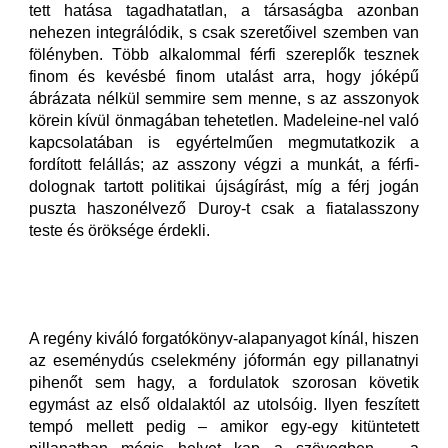
tett hatása tagadhatatlan, a társaságba azonban
nehezen integrálódik, s csak szeretőivel szemben van
fölényben. Több alkalommal férfi szereplők tesznek
finom és kevésbé finom utalást arra, hogy jóképű
ábrázata nélkül semmire sem menne, s az asszonyok
körein kívül önmagában tehetetlen. Madeleine-nel való
kapcsolatában is egyértelműen megmutatkozik a
fordított felállás; az asszony végzi a munkát, a férfi-
dolognak tartott politikai újságírást, míg a férj jogán
puszta haszonélvező Duroy-t csak a fiatalasszony
teste és öröksége érdekli.
A regény kiváló forgatókönyv-alapanyagot kínál, hiszen
az eseménydús cselekmény jóformán egy pillanatnyi
pihenőt sem hagy, a fordulatok szorosan követik
egymást az első oldalaktól az utolsóig. Ilyen feszített
tempó mellett pedig – amikor egy-egy kitüntetett