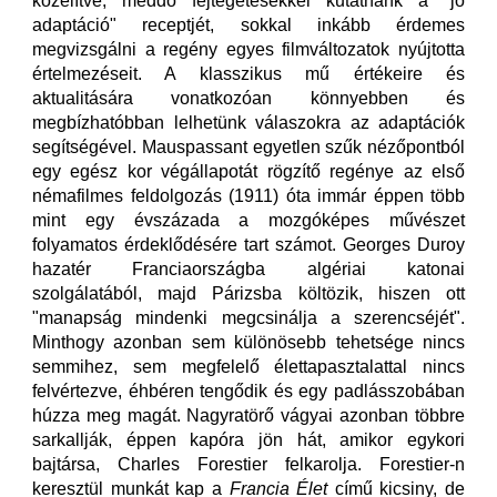
közelítve, meddő fejtegetésekkel kutatnánk a "jó
adaptáció" receptjét, sokkal inkább érdemes
megvizsgálni a regény egyes filmváltozatok nyújtotta
értelmezéseit. A klasszikus mű értékeire és
aktualitására vonatkozóan könnyebben és
megbízhatóbban lelhetünk válaszokra az adaptációk
segítségével. Mauspassant egyetlen szűk nézőpontból
egy egész kor végállapotát rögzítő regénye az első
némafilmes feldolgozás (1911) óta immár éppen több
mint egy évszázada a mozgóképes művészet
folyamatos érdeklődésére tart számot. Georges Duroy
hazatér Franciaországba algériai katonai
szolgálatából, majd Párizsba költözik, hiszen ott
"manapság mindenki megcsinálja a szerencséjét".
Minthogy azonban sem különösebb tehetsége nincs
semmihez, sem megfelelő élettapasztalattal nincs
felvértezve, éhbéren tengődik és egy padlásszobában
húzza meg magát. Nagyratörő vágyai azonban többre
sarkallják, éppen kapóra jön hát, amikor egykori
bajtársa, Charles Forestier felkarolja. Forestier-n
keresztül munkát kap a
Francia Élet
című kicsiny, de