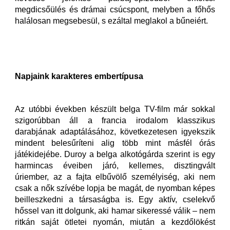
megdicsőülés és drámai csúcspont, melyben a főhős
halálosan megsebesül, s ezáltal meglakol a bűneiért.
Napjaink karakteres embertípusa
Az utóbbi években készült belga TV-film már sokkal
szigorúbban áll a francia irodalom klasszikus
darabjának adaptálásához, következetesen igyekszik
mindent belesűríteni alig több mint másfél órás
játékidejébe. Duroy a belga alkotógárda szerint is egy
harmincas éveiben járó, kellemes, disztingvált
úriember, az a fajta elbűvölő személyiség, aki nem
csak a nők szívébe lopja be magát, de nyomban képes
beilleszkedni a társaságba is. Egy aktív, cselekvő
hőssel van itt dolgunk, aki hamar sikeressé válik – nem
ritkán saját ötletei nyomán, miután a kezdőlökést