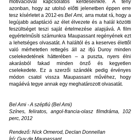
motivációval kapcsolatos kérdéseinkre. A tény
azonban, hogy az utolsó előtti jelenetben éppen erre
tesz kísérletet a 2012-es
Bel Ami,
arra mutat rá, hogy a
legújabb adaptáció az élet élvezete és a halál közötti
feszültséget teszi saját értelmezése alapjává. A film
egyértelműsíti számunkra Maupassant regényének ezt
a lehetséges olvasatát. A haláltól és a keserves élettől
való mérhetetlen rettegés áll az ifjú Duroy minden
cselekedetének hátterében – a puszta, nyers élni
akarásból fakad minden önző és kegyetlen
cselekedete. Ez a szerzői szándék pedig érvényes
módon csatol vissza Maupassant művéhez, hogy
magáévá tegye annak egy meghatározott olvasatát.
Bel Ami - A szépfiú (Bel Ami)
Színes, feliratos, angol-francia-olasz filmdráma, 102
perc, 2012
Rendező: Nick Ormerod, Declan Donnellan
Író: Guy de Maupassant