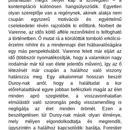
pillanatban mégis helyet kap a szövegben – a
kontempláció különösen hangsúlyozódik. Egyetlen
olyan szereplője van a regénynek, akinek alakja nem
csupán egyszerű motivációi és egyértelmű
cselekedetei révén rajzolódik ki előttünk. Norbert de
Varenne, az idős költő afféle rezonőrként is felfogható
a történetben. Ő mutat rá a körülöttük tomboló erkölcsi-
érzelmi nihilre és a mindennapi élet hiábavalóságára
egy más perspektívából. Varenne felett már eljárt az
idő (többször nyomatékosítják, hogy a valamikori nagy
irodalmár már túl van élete jelentős művein), így az ő
létezését már csupán a halálhoz való viszony
határozza meg. Egy alkalommal hosszan beszél
Duroy-nak arról, hogy a haláltudat a kor
előrehaladtával egyre jobban befészkeli magát az élet
minden apró szegletébe, a visszavonhatatlan
elmúlástól való szorongás pedig visszamenőleg is
negligálja az élet minden örömét. Ezen a
beszélgetésen túl Duroy-nak másik olyan élménye,
mely mélyen elgondolkodtatja és megrendíti,
úgyszintén a halálhoz kapcsolódik: barátja, Forestier