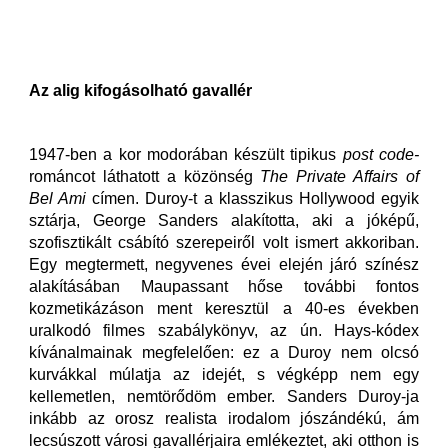
Az alig kifogásolható gavallér
1947-ben a kor modorában készült tipikus
post code-
románcot láthatott a közönség
The Private Affairs of
Bel Ami
címen. Duroy-t a klasszikus Hollywood egyik
sztárja, George Sanders alakította, aki a jóképű,
szofisztikált csábító szerepeiről volt ismert akkoriban.
Egy megtermett, negyvenes évei elején járó színész
alakításában Maupassant hőse további fontos
kozmetikázáson ment keresztül a 40-es években
uralkodó filmes szabálykönyv, az ún. Hays-kódex
kívánalmainak megfelelően: ez a Duroy nem olcsó
kurvákkal múlatja az idejét, s végképp nem egy
kellemetlen, nemtörődöm ember. Sanders Duroy-ja
inkább az orosz realista irodalom jószándékú, ám
lecsúszott városi gavallérjaira emlékeztet, aki otthon is