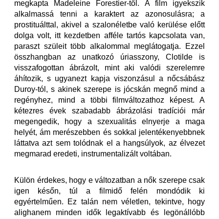
megkapta Madeleine Forestier-től. A film igyekszik
alkalmassá tenni a karaktert az azonosulásra; a
prostituálttal, akivel a szalonéletbe való kerülése előtt
dolga volt, itt kezdetben afféle tartós kapcsolata van,
paraszt szüleit több alkalommal meglátogatja. Ezzel
összhangban az unatkozó úriasszony, Clotilde is
visszafogottan ábrázolt, mint aki valódi szerelemre
áhítozik, s ugyanezt kapja viszonzásul a nőcsábász
Duroy-tól, s akinek szerepe is jócskán megnő mind a
regényhez, mind a többi filmváltozathoz képest. A
kétezres évek szabadabb ábrázolási tradíciói már
megengedik, hogy a szexualitás elnyerje a maga
helyét, ám merészebben és sokkal jelentékenyebbnek
láttatva azt sem tolódnak el a hangsúlyok, az élvezet
megmarad eredeti, instrumentalizált voltában.
Külön érdekes, hogy e változatban a nők szerepe csak
igen későn, túl a filmidő felén mondódik ki
egyértelműen. Ez talán nem véletlen, tekintve, hogy
alighanem minden idők legaktívabb és legönállóbb