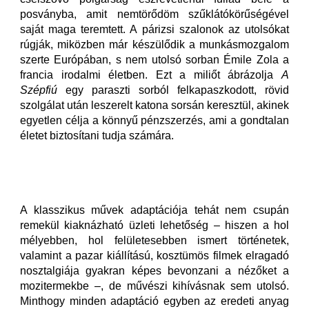
posványba, amit nemtörődöm szűklátókörűségével
saját maga teremtett. A párizsi szalonok az utolsókat
rúgják, miközben már készülődik a munkásmozgalom
szerte Európában, s nem utolsó sorban Émile Zola a
francia irodalmi életben. Ezt a miliőt ábrázolja
A
Szépfiú
egy paraszti sorból felkapaszkodott, rövid
szolgálat után leszerelt katona sorsán keresztül, akinek
egyetlen célja a könnyű pénzszerzés, ami a gondtalan
életet biztosítani tudja számára.
A klasszikus művek adaptációja tehát nem csupán
remekül kiaknázható üzleti lehetőség – hiszen a hol
mélyebben, hol felületesebben ismert történetek,
valamint a pazar kiállítású, kosztümös filmek elragadó
nosztalgiája gyakran képes bevonzani a nézőket a
mozitermekbe –, de művészi kihívásnak sem utolsó.
Minthogy minden adaptáció egyben az eredeti anyag