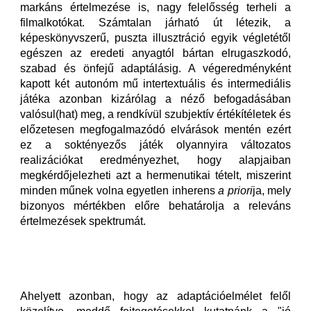
markáns értelmezése is, nagy felelősség terheli a
filmalkotókat. Számtalan járható út létezik, a
képeskönyvszerű, puszta illusztráció egyik végletétől
egészen az eredeti anyagtól bártan elrugaszkodó,
szabad és önfejű adaptálásig. A végeredményként
kapott két autonóm mű intertextuális és intermediális
játéka azonban kizárólag a néző befogadásában
valósul(hat) meg, a rendkívül szubjektív értékítéletek és
előzetesen megfogalmazódó elvárások mentén ezért
ez a soktényezős játék olyannyira változatos
realizációkat eredményezhet, hogy alapjaiban
megkérdőjelezheti azt a hermenutikai tételt, miszerint
minden műnek volna egyetlen inherens
a priori
ja, mely
bizonyos mértékben előre behatárolja a releváns
értelmezések spektrumát.
Ahelyett azonban, hogy az adaptációelmélet felől