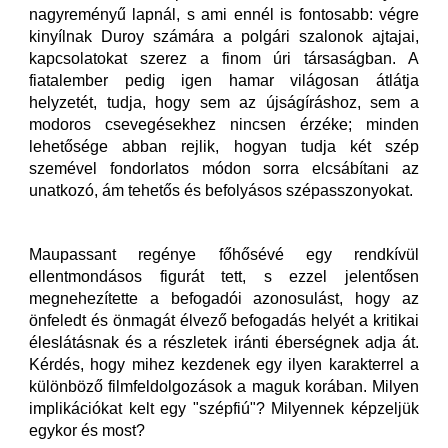
nagyreményű lapnál, s ami ennél is fontosabb: végre
kinyílnak Duroy számára a polgári szalonok ajtajai,
kapcsolatokat szerez a finom úri társaságban. A
fiatalember pedig igen hamar világosan átlátja
helyzetét, tudja, hogy sem az újságíráshoz, sem a
modoros csevegésekhez nincsen érzéke; minden
lehetősége abban rejlik, hogyan tudja két szép
szemével fondorlatos módon sorra elcsábítani az
unatkozó, ám tehetős és befolyásos szépasszonyokat.
Maupassant regénye főhősévé egy rendkívül
ellentmondásos figurát tett, s ezzel jelentősen
megnehezítette a befogadói azonosulást, hogy az
önfeledt és önmagát élvező befogadás helyét a kritikai
éleslátásnak és a részletek iránti éberségnek adja át.
Kérdés, hogy mihez kezdenek egy ilyen karakterrel a
különböző filmfeldolgozások a maguk korában. Milyen
implikációkat kelt egy "szépfiú"? Milyennek képzeljük
egykor és most?