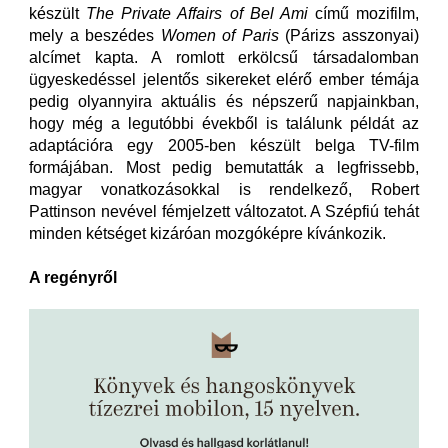
készült
The Private Affairs of Bel Ami
című mozifilm,
mely a beszédes
Women of Paris
(Párizs asszonyai)
alcímet kapta. A romlott erkölcsű társadalomban
ügyeskedéssel jelentős sikereket elérő ember témája
pedig olyannyira aktuális és népszerű napjainkban,
hogy még a legutóbbi évekből is találunk példát az
adaptációra egy 2005-ben készült belga TV-film
formájában. Most pedig bemutatták a legfrissebb,
magyar vonatkozásokkal is rendelkező, Robert
Pattinson nevével fémjelzett változatot. A Szépfiú tehát
minden kétséget kizáróan mozgóképre kívánkozik.
A regényről