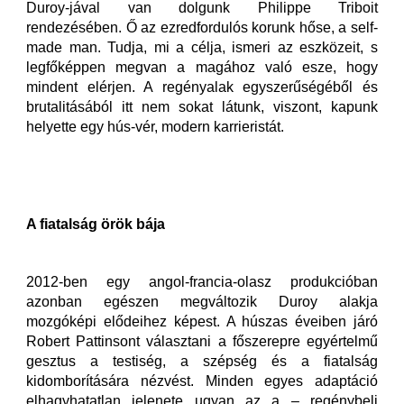
Duroy-jával van dolgunk Philippe Triboit
rendezésében. Ő az ezredfordulós korunk hőse, a self-
made man. Tudja, mi a célja, ismeri az eszközeit, s
legfőképpen megvan a magához való esze, hogy
mindent elérjen. A regényalak egyszerűségéből és
brutalitásából itt nem sokat látunk, viszont, kapunk
helyette egy hús-vér, modern karrieristát.
A fiatalság örök bája
2012-ben egy angol-francia-olasz produkcióban
azonban egészen megváltozik Duroy alakja
mozgóképi elődeihez képest. A húszas éveiben járó
Robert Pattinsont választani a főszerepre egyértelmű
gesztus a testiség, a szépség és a fiatalság
kidomborítására nézvést. Minden egyes adaptáció
elhagyhatatlan jelenete ugyan az a – regénybeli