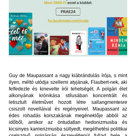
Guy de Maupassant a nagy kiábrándulás írója, s mint
ilyen, méltó utódja szellemi atyjának, Flaubert-nek, aki
felfedezte és kinevelte írói tehetségét. A polgári élet
alkonyának krónikása stílusában koncentrált és
letisztult életművet hozott létre sallangmentesre
csiszolt novelláival és regényeivel. Maupassant az
édes rohadás korszakának megéneklője abból az
időből, amikor az öntudatlan hedonizmusba és
kicsinyes karrierizmusba süllyedt, megélhetési politikai
cselszövő polgárság észrevétlenül fullad bele a