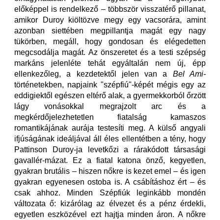
előképpel is rendelkező – többször visszatérő pillanat,
amikor Duroy kiöltözve megy egy vacsorára, amint
azonban siettében megpillantja magát egy nagy
tükörben, megáll, hogy gondosan és elégedetten
megcsodálja magát. Az önszeretet és a testi szépség
markáns jelenléte tehát egyáltalán nem új, épp
ellenkezőleg, a kezdetektől jelen van a
Bel Ami-
történetekben, napjaink "szépfiú"-képét mégis egy az
eddigiektől egészen eltérő alak, a gyermekkorból őrzött
lágy vonásokkal megrajzolt arc és a
megkérdőjelezhetetlen fiatalság kamaszos
romantikájának aurája testesíti meg. A külső angyali
ifjúságának ideáljával áll éles ellentétben a tény, hogy
Pattinson Duroy-ja levetkőzi a rárakódott társasági
gavallér-mázat. Ez a fiatal katona önző, kegyetlen,
gyakran brutális – hiszen nőkre is kezet emel – és igen
gyakran egyenesen ostoba is. A csábításhoz ért – és
csak ahhoz. Minden Szépfiúk leginkább mondén
változata ő: kizárólag az élvezet és a pénz érdekli,
egyetlen eszközével ezt hajtja minden áron. A nőkre