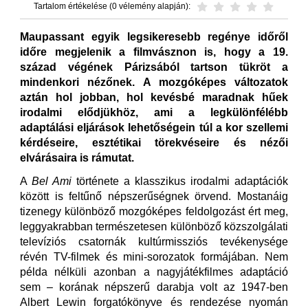
Tartalom értékelése (0 vélemény alapján):
Maupassant egyik legsikeresebb regénye időről
időre megjelenik a filmvásznon is, hogy a 19.
század végének Párizsából tartson tükröt a
mindenkori nézőnek. A mozgóképes változatok
aztán hol jobban, hol kevésbé maradnak hűek
irodalmi elődjükhöz, ami a legkülönfélébb
adaptálási eljárások lehetőségein túl a kor szellemi
kérdéseire, esztétikai törekvéseire és nézői
elvárásaira is rámutat.
A
Bel Ami
története a klasszikus irodalmi adaptációk
között is feltűnő népszerűségnek örvend. Mostanáig
tizenegy különböző mozgóképes feldolgozást ért meg,
leggyakrabban természetesen különböző közszolgálati
televíziós csatornák kultúrmissziós tevékenysége
révén TV-filmek és mini-sorozatok formájában. Nem
példa nélküli azonban a nagyjátékfilmes adaptáció
sem – korának népszerű darabja volt az 1947-ben
Albert Lewin forgatókönyve és rendezése nyomán