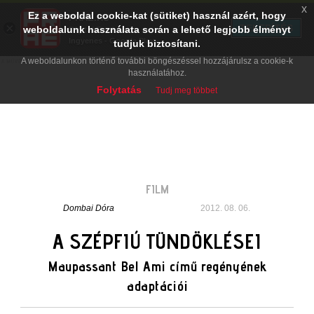
x
Ez a weboldal cookie-kat (sütiket) használ azért, hogy
PRAE.HU
×
TELEPÍTÉS
weboldalunk használata során a lehető legjobb élményt
Digital Evolution
Ingyenes - Google Play
tudjuk biztosítani.
A weboldalunkon történő további böngészéssel hozzájárulsz a cookie-k
használatához.
Folytatás
Tudj meg többet
FILM
Dombai Dóra
2012. 08. 06.
A SZÉPFIÚ TÜNDÖKLÉSEI
Maupassant Bel Ami című regényének
adaptációi