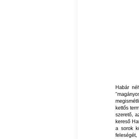
Habár néh
"magányos 
megismétli
kettős ter
szerető, a
kereső Har
a sorok kö
feleségét