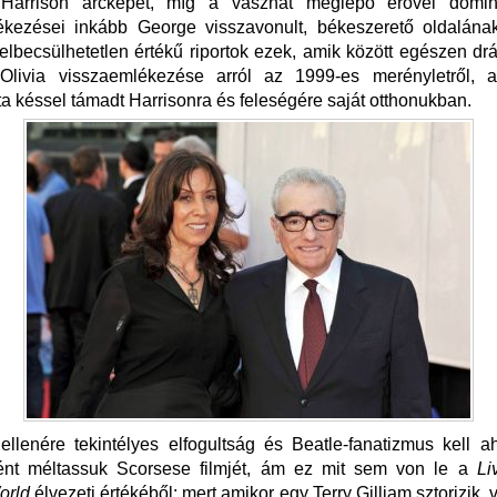
 Harrison arcképét, míg a vásznat meglepő erővel domin
ékezései inkább George visszavonult, békeszerető oldalának
Felbecsülhetetlen értékű riportok ezek, amik között egészen dr
 Olivia visszaemlékezése arról az 1999-es merényletről, 
a késsel támadt Harrisonra és feleségére saját otthonukban.
llenére tekintélyes elfogultság és Beatle-fanatizmus kell 
ként méltassuk Scorsese filmjét, ám ez mit sem von le a
Li
orld
élvezeti értékéből: mert amikor egy Terry Gilliam sztorizik,