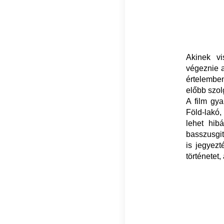
Akinek v
végeznie 
értelemben
előbb szol
A film gy
Föld-lakó,
lehet hibá
basszusgit
is jegyez
történetet