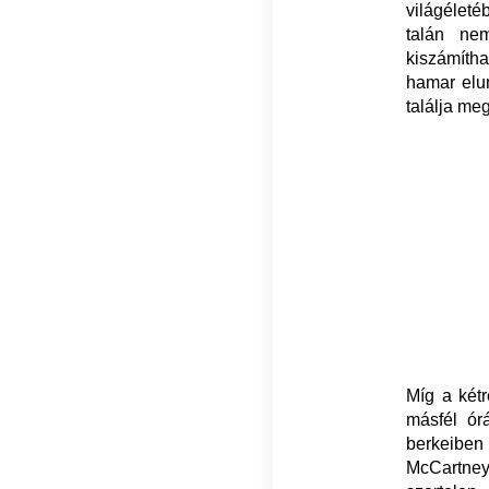
világélet
talán ne
kiszámíth
hamar elun
találja meg
Míg a két
másfél ór
berkeiben
McCartney