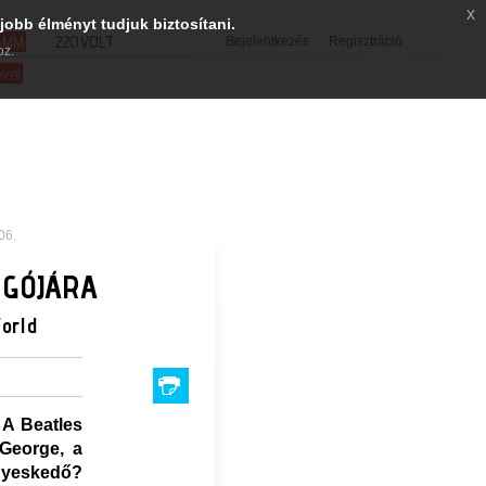
x
jobb élményt tudjuk biztosítani.
SMM
220VOLT
Bejelentkezés
Regisztráció
oz.
evél
06.
RGÓJÁRA
World
 A Beatles
George, a
gyeskedő?