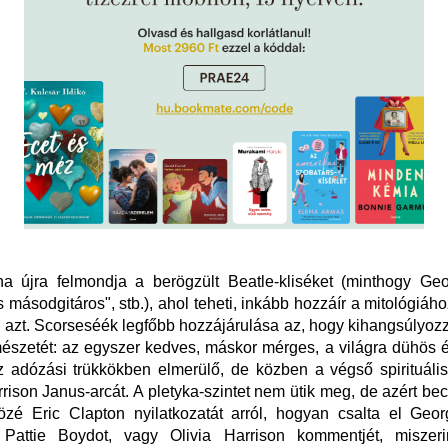
a újra felmondja a berögzült Beatle-kliséket (minthogy Geo
másodgitáros", stb.), ahol teheti, inkább hozzáír a mitológiáh
 azt. Scorseséék legfőbb hozzájárulása az, hogy kihangsúlyo
mészetét: az egyszer kedves, máskor mérges, a világra dühös é
z adózási trükkökben elmerülő, de közben a végső spirituáli
rison Janus-arcát. A pletyka-szintet nem ütik meg, de azért b
zé Eric Clapton nyilatkozatát arról, hogyan csalta el Geor
, Pattie Boydot, vagy Olivia Harrison kommentjét, miszer