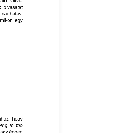
áló Olivia
 olvasatát
ámai hatást
amikor egy
ahhoz, hogy
ving in the
 vagy éppen