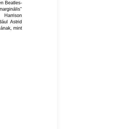
len Beatles-
marginális"
 Harrison
ául Astrid
ának, mint