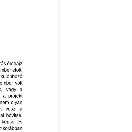
ás életrajz
mber előtt,
n különböző
ember volt
ás, vagy a
 a projekt
 nem olyan
s veszi a
al bővítse.
k képsor és
tt korábban