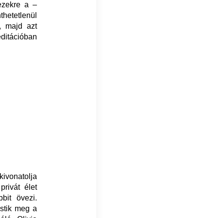
ezekre a –
etetlenül
, majd azt
editációban
ivonatolja
rivát élet
bit övezi.
stik meg a