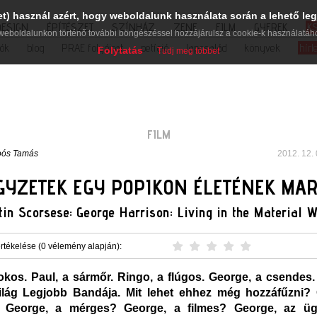
et) használ azért, hogy weboldalunk használata során a lehető leg
DESIGN
ÉPÍTÉSZET
SZÍNHÁZ
ZENE
FILM
GYEREK
K
weboldalunkon történő további böngészéssel hozzájárulsz a cookie-k használatáh
iók
blog
PRAE folyóirat
petíció
lapcsalád
könyvek
hírl
Folytatás
Tudj meg többet
FILM
oós Tamás
2012. 12. 
GYZETEK EGY POPIKON ÉLETÉNEK MA
in Scorsese: George Harrison: Living in the Material 
rtékelése (0 vélemény alapján):
okos. Paul, a sármőr. Ringo, a flúgos. George, a csendes.
ilág Legjobb Bandája. Mit lehet ehhez még hozzáfűzni? 
? George, a mérges? George, a filmes? George, az ü