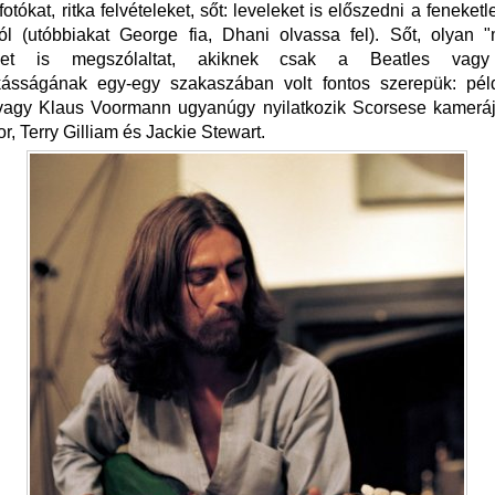
fotókat, ritka felvételeket, sőt: leveleket is előszedni a feneket
l (utóbbiakat George fia, Dhani olvassa fel). Sőt, olyan "
ket is megszólaltat, akiknek csak a Beatles vagy
ásságának egy-egy szakaszában volt fontos szerepük: péld
 vagy Klaus Voormann ugyanúgy nyilatkozik Scorsese kameráj
r, Terry Gilliam és Jackie Stewart.