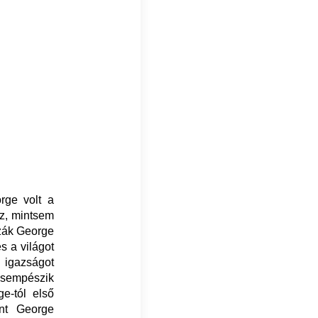
rge volt a
oz, mintsem
zzák George
s a világot
s igazságot
ecsempészik
ge-tól első
int George