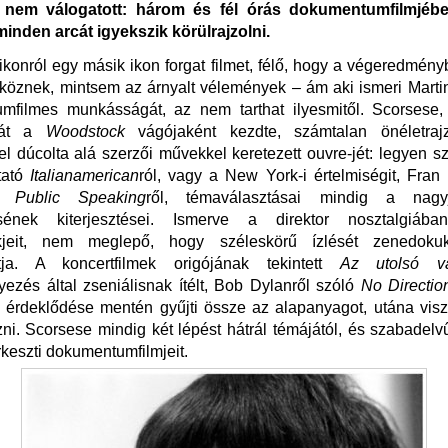
 nem válogatott: három és fél órás dokumentumfilmjéb
inden arcát igyekszik körülrajzolni.
ikonról egy másik ikon forgat filmet, félő, hogy a végeredmén
köznek, mintsem az árnyalt vélemények – ám aki ismeri Mart
mfilmes munkásságát, az nem tarthat ilyesmitől. Scorsese, 
ását a
Woodstock
vágójaként kezdte, számtalan önéletrajz
mel dúcolta alá szerzői művekkel keretezett ouvre-jét: legyen sz
tató
Italianamerican
ról, vagy a New York-i értelmiségit, Fran
tő
Public Speaking
ről, témaválasztásai mindig a nagyj
sének kiterjesztései. Ismerve a direktor nosztalgiában
ckjeit, nem meglepő, hogy széleskörű ízlését zenedoku
tja. A koncertfilmek origójának tekintett
Az utolsó va
zés által zseniálisnak ítélt, Bob Dylanről szóló
No Directi
 érdeklődése mentén gyűjti össze az alapanyagot, utána visz
zni. Scorsese mindig két lépést hátrál témájától, és szabadelv
rkeszti dokumentumfilmjeit.