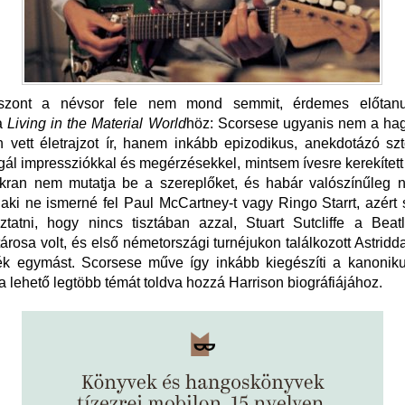
iszont a névsor fele nem mond semmit, érdemes előtanu
a
Living in the Material World
höz: Scorsese ugyanis nem a h
 vett életrajzot ír, hanem inkább epizodikus, anekdotázó szt
gál impressziókkal és megérzésekkel, mintsem ívesre kerekített t
akran nem mutatja be a szereplőket, és habár valószínűleg n
 aki ne ismerné fel Paul McCartney-t vagy Ringo Starrt, azért
ztatni, hogy nincs tisztában azzal, Stuart Sutcliffe a Beat
árosa volt, és első németországi turnéjukon találkozott Astriddal
ték egymást. Scorsese műve így inkább kiegészíti a kanoniku
, a lehető legtöbb témát toldva hozzá Harrison biográfiájához.