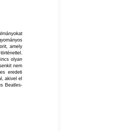
lmányokat
agyományos
orit, amely
örténettel.
incs olyan
 senkit nem
les eredeti
, akivel el
s Beatles-