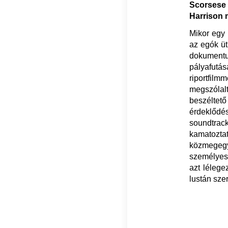
Scorsese
Harrison m
Mikor egy 
az egók üt
dokumentu
pályafut
riportfilm
megszólal
beszélte
érdeklődé
soundtra
kamatozta
közmegegye
személyes
azt lélege
lustán sze