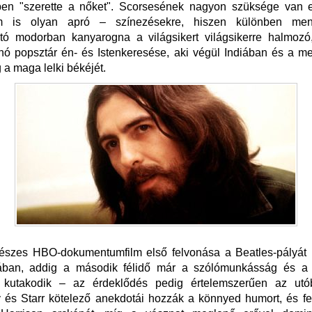
ében "szerette a nőket". Scorsesének nagyon szüksége van 
m is olyan apró – színezésekre, hiszen különben menth
ató modorban kanyarogna a világsikert világsikerre halmozó
ó popsztár én- és Istenkeresése, aki végül Indiában és a m
 a maga lelki békéjét.
részes HBO-dokumentumfilm első felvonása a Beatles-pályát k
ában, addig a második félidő már a szólómunkásság és a p
 kutakodik – az érdeklődés pedig értelemszerűen az utób
 és Starr kötelező anekdotái hozzák a könnyed humort, és fe