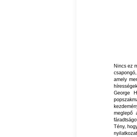
Nincs ez 
csapongó, 
amely ment
híressége
George Ha
popszakma
kezdemény
meglepő 
fáradtságo
Tény, hogy
nyilatkoza