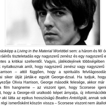
másképp a
Living in the Material World
del sem: a három és fél ór
ráérős tiszteletadás egy nagyszerű zenész és egy nagyszerű e
es a kritikai szellemtől. Vagyis, játékidejének többségébe
k nyilatkoznak arról, hogy nagyszerű zenész vagy nagyszerű 
rrison – attól függően, hogy a spirituális felvilágosod
i siker útját járták-e együtt George-dzsal. Ha tudjuk, hogy
ezője Olivia Harrison, George második felesége, akkor már
a film hangneme – az viszont igen, hogy Scorsese igeni
t, hogy a George-ról uralkodó képet árnyalja, új információkk
 aki látta az epikus hosszúságú
Beatles Antológiá
t, annak so
t régi ismerősként köszön vissza – Scorsese viszont nem átallo