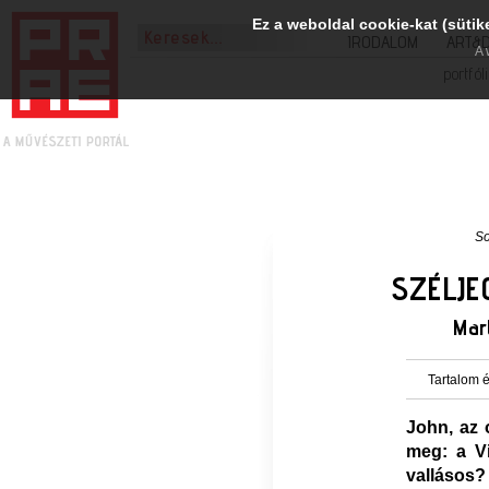
Ez a weboldal cookie-kat (sütik
IRODALOM
ART&
A 
portfól
S
SZÉLJE
Mart
Tartalom é
John, az 
meg: a V
vallásos