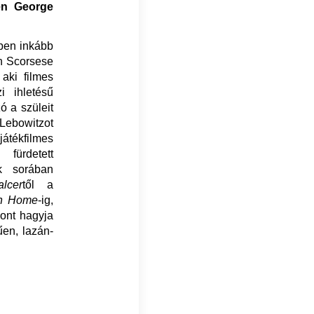
en George
yben inkább
in Scorsese
aki filmes
i ihletésű
ó a szüleit
 Lebowitzot
átékfilmes
 fürdetett
k sorában
lcer
től a
on Home
-ig,
ont hagyja
űen, lazán-