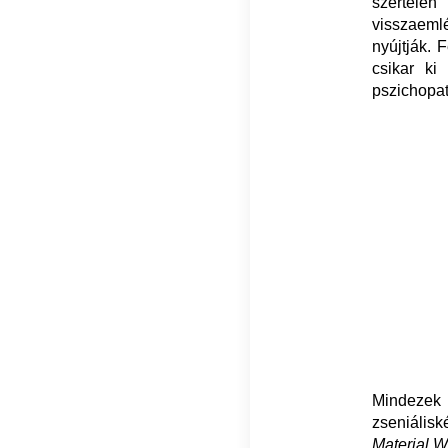
szertelen
visszaeml
nyújtják. 
csikar ki
pszichopat
Mindezek e
zseniális
Material W