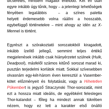
dicséretes, mintsem magától értetődő. Két év után
egyre inkább úgy tűnik, hogy
a jelenlegi lehetőségek
–
fényében legalábbis
a színes paletta
–
helyett érdemesebb volna ráállni a hosszabb,
egybefüggő történetekre
mint ahogy az idén az
X-
–
Men
nel is történt.
Egyrészt a szórakoztató sorozatokból kiragadott,
inkább ízelítő jellegű, semmint teljes értékű
megjelenések inkább csak hiányérzetet szülnek (
Hulk,
Deadpool
), másfelől számos kitűnő sorozat marad ki,
pusztán terjedelmi korlátok miatt. Sokkal szívesebben
olvasnám egy-két-három éven keresztül a Vasember-
kötet előzményeit és folytatását, vagy a
Hihetetlen
Pókember
t is jegyző Straczynski Thor-sorozatát, mint
ezt a hossza miatt ideális, de egyébként felesleges
Thor-kalandot
főleg ha mindezt annak tükrében
–
nézem, hogy ez lett a karakter első önálló