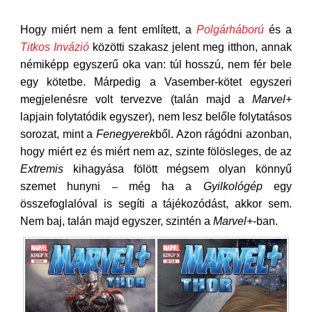
Hogy miért nem a fent említett, a
Polgárháború
és a
Titkos Invázió
közötti szakasz jelent meg itthon, annak
némiképp egyszerű oka van: túl hosszú, nem fér bele
egy kötetbe. Márpedig a Vasember-kötet egyszeri
megjelenésre volt tervezve (talán majd a
Marve
l
+
lapjain folytatódik egyszer), nem lesz belőle folytatásos
sorozat, mint a
Fenegyerek
ből. Azon rágódni azonban,
hogy miért ez és miért nem az, szinte fölösleges, de az
Extremis
kihagyása fölött mégsem olyan könnyű
szemet hunyni
még ha a
Gyilkológép
egy
–
összefoglalóval is segíti a tájékozódást, akkor sem.
Nem baj, talán majd egyszer, szintén a
Marvel+-
ban.