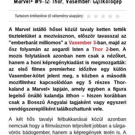
Marvel+ #9–12: Thor, Vasember: Gyilkológép
Tartalom értékelése (0 vélemény alapján):
A Marvel istálló hősei közül tavaly ketten tették
tiszteletüket a mozivásznon, először tavasszal az
"emberbarát milliomos" a
Vasember 3
-ban, majd az
ősz folyamán az asgardi Isten a
Thor 2
-ben. A
mozis folytatások azonban nem csak a nézőket,
hanem a honi képregénykiadást is megmozgatták:
az első filmes premierhez időzítve egy külön
Vasember-kötet jelent meg, s közben a második
mozifilmhez kapcsolódóan egy 5 részes Thor-
kaland a Marvel+ lapjain, amely egyben a figura
legelső önálló kalandja itthon – hiszen korábban
csak a Bosszú Angyalai tagjaként vagy egyszeri
vendégszereplőként találkozhattunk vele.
A két hős tavalyi felbukkanásai közül azonban
nemcsak hogy a filmvásznon teljesített jobban a sárga-
vörös bádogember, hanem a képregények terén is. A