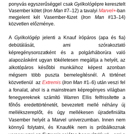
ponyvás egyszerűséggel csak
Gyilkológ
épre keresztelt
Vasember kötet (
Iron Man
#7
12) a tavalyi
Marvel+
-
ban
–
megjelent két Vasember-füzet (
Iron Man
#13
14)
–
közvetlen előzménye.
A
Gyilkológép
jelenti a Knauf írópáros (apa és fia)
debütálását, ami szórakoztató
képregénysorozatként és a polgárháborúra való
alapozásként ugyan tökéletesen megállja a helyét, az
alkotópáros későbbi munkáihoz képest azonban
mégsem több puszta bemelegítésnél. A történet
közvetlenül az
Extremis
(
Iron Man
#1
6) után veszi fel
–
a fonalat, ahol is a mainstream képregényes világban
fenegyereknek számító Warren Ellis felfrissítette a
főhős eredettörténetét, bevezetett mellé néhány új
mellékszereplőt, és úgy mellékesen újradefiniálta
Vasember helyét a Marvel univerzumban. Innen nem
könnyű folytatni, és Knaufék nem is próbálkoznak