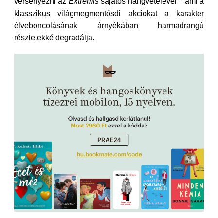
versenyezni az
Extremis
sajátos hangvételével
ami a
–
klasszikus világmegmentősdi akciókat a karakter
élveboncolásának árnyékában harmadrangú
részletekké degradálja.