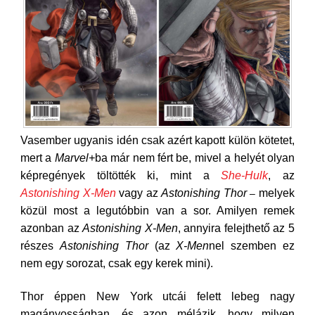
Vasember ugyanis idén csak azért kapott külön kötetet,
mert a
Marvel+
ba már nem fért be, mivel a helyét olyan
képregények töltötték ki, mint a
She-Hulk
, az
Astonishing X-Men
vagy az
Astonishing Thor
melyek
–
közül most a legutóbbin van a sor. Amilyen remek
azonban az
Astonishing X-Men
, annyira felejthető az 5
részes
Astonishing Thor
(az
X-Men
nel szemben ez
nem egy sorozat, csak egy kerek mini).
Thor éppen New York utcái felett lebeg nagy
magányosságban, és azon mélázik, hogy milyen