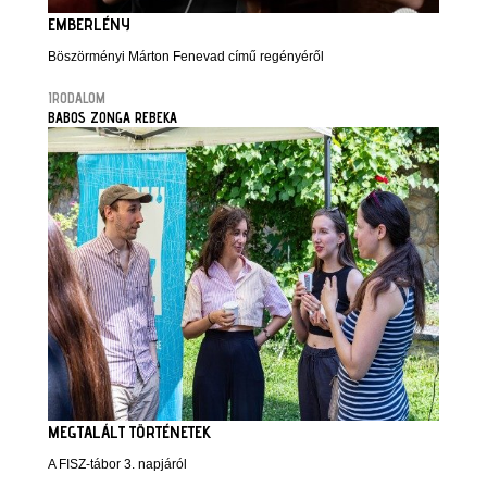
EMBERLÉNY
Böszörményi Márton Fenevad című regényéről
IRODALOM
BABOS ZONGA REBEKA
MEGTALÁLT TÖRTÉNETEK
A FISZ-tábor 3. napjáról