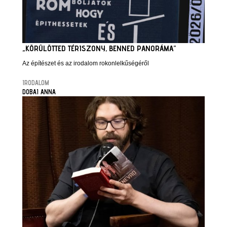
„KÖRÜLÖTTED TÉRISZONY, BENNED PANORÁMA”
Az építészet és az irodalom rokonlelkűségéről
IRODALOM
DOBAI ANNA