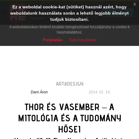
x
Ez a weboldal cookie-kat (sütiket) használ azért, hogy
PRAE.HU
×
TELEPÍTÉS
weboldalunk használata során a lehető legjobb élményt
Digital Evolution
Ingyenes - Google Play
tudjuk biztosítani.
A weboldalunkon történő további böngészéssel hozzájárulsz a cookie-k
használatához.
Folytatás
Tudj meg többet
ART&DESIGN
Dani Áron
2014. 01. 19.
THOR ÉS VASEMBER – A
MITOLÓGIA ÉS A TUDOMÁNY
HŐSEI