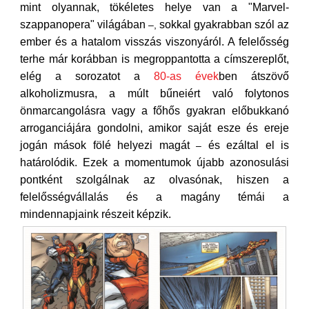
mint olyannak, tökéletes helye van a "Marvel-
szappanopera" világában
sokkal gyakrabban szól az
–,
ember és a hatalom visszás viszonyáról. A felelősség
terhe már korábban is megroppantotta a címszereplőt,
elég a sorozatot a
80-as évek
ben átszövő
alkoholizmusra, a múlt bűneiért való folytonos
önmarcangolásra vagy a főhős gyakran előbukkanó
arroganciájára gondolni, amikor saját esze és ereje
jogán mások fölé helyezi magát
és ezáltal el is
–
határolódik. Ezek a momentumok újabb azonosulási
pontként szolgálnak az olvasónak, hiszen a
felelősségvállalás és a magány témái a
mindennapjaink részeit képzik.