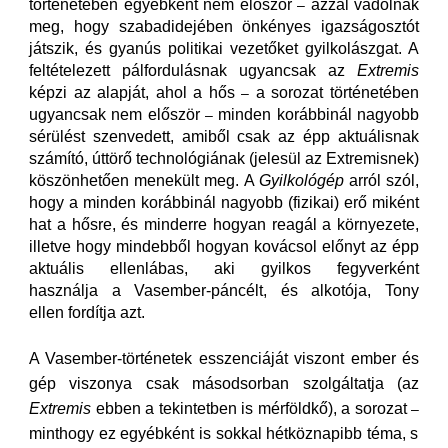
történetében egyébként nem először
azzal vádolnak
–
meg, hogy szabadidejében önkényes igazságosztót
játszik, és gyanús politikai vezetőket gyilkolászgat. A
feltételezett pálfordulásnak ugyancsak az
Extremis
képzi az alapját, ahol a hős
a sorozat történetében
–
ugyancsak nem először
minden korábbinál nagyobb
–
sérülést szenvedett, amiből csak az épp aktuálisnak
számító, úttörő technológiának (jelesül az Extremisnek)
köszönhetően menekült meg. A
Gyilkológép
arról szól,
hogy a minden korábbinál nagyobb (fizikai) erő miként
hat a hősre, és minderre hogyan reagál a környezete,
illetve hogy mindebből hogyan kovácsol előnyt az épp
aktuális ellenlábas, aki gyilkos fegyverként
használja a Vasember-páncélt, és alkotója, Tony
ellen fordítja azt.
A Vasember-történetek esszenciáját viszont ember és
gép viszonya csak másodsorban szolgáltatja (az
Extremis
ebben a tekintetben is mérföldkő), a sorozat
–
minthogy ez egyébként is sokkal hétköznapibb téma, s