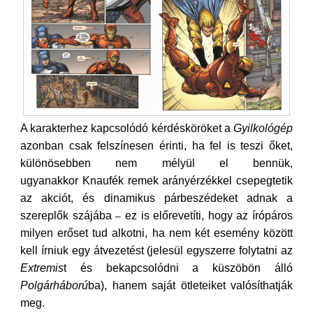
A karakterhez kapcsolódó kérdésköröket a
Gyilkológép
azonban csak felszínesen érinti, ha fel is teszi őket,
különösebben nem mélyül el bennük,
ugyanakkor Knaufék remek arányérzékkel csepegtetik
az akciót, és dinamikus párbeszédeket adnak a
szereplők szájába
ez is előrevetíti, hogy az írópáros
–
milyen erőset tud alkotni, ha nem két esemény között
kell írniuk egy átvezetést (jelesül egyszerre folytatni az
Extremis
t és bekapcsolódni a küszöbön álló
Polgárháború
ba), hanem saját ötleteiket valósíthatják
meg.