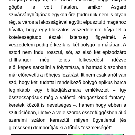
gőgös is volt fiatalon, amikor Asgard
szivárványhídjának egykori őre (tudni illik nem is olyan
rég, a város a lakosságával együtt elpusztult) magához
hívatta, hogy egy titokzatos veszedelemre hívja fel a
kötelességtudó északi istenség figyelmét. A
veszedelem pedig érkezik is, két bolygó formájában. A
sztori nem indul rosszul, sőt, az első két epizódzáró
cliffhanger még teljes lelkesedést idézve
elő, képes sarkallni a folytatásra, a harmadik azonban
már előrevetíti a röhejes lezárást. Itt nem csak arról van
szó, hogy két, tudattal rendelkező bolygó epikus harca
leginkább egy biliárdjátszmára emlékeztet
így
–
összecsapásuk még a valóstól elrugaszkodó fantasy-
keretek között is nevetséges
, hanem hogy ebben a
–
szituációban, illetve a vele szoros összefüggésben álló
szerelmi szálon keresztül milyen ügyetlenül (és
giccsesen) domborítják ki a főhős "eszmeiségét".