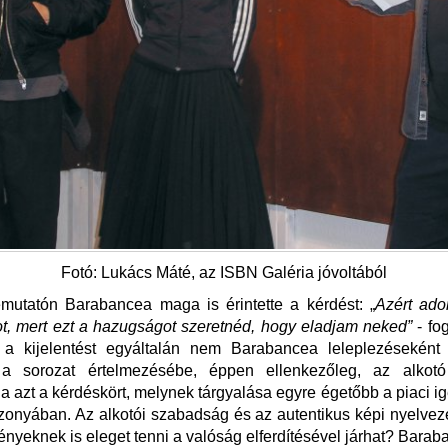
Fotó: Lukács Máté, az ISBN Galéria jóvoltából
mutatón Barabancea maga is érintette a kérdést: „
Azért ado
t, mert ezt a hazugságot szeretnéd, hogy eladjam neked”
- fo
t a kijelentést egyáltalán nem Barabancea leleplezéseként
a sorozat értelmezésébe, éppen ellenkezőleg, az alkot
ja azt a kérdéskört, melynek tárgyalása egyre égetőbb a piaci i
szonyában. Az alkotói szabadság és az autentikus képi nyelveze
gényeknek is eleget tenni a valóság elferdítésével járhat? Barab