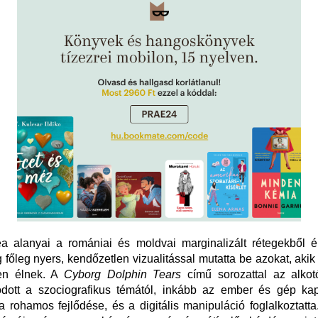
a alanyai a romániai és moldvai marginalizált rétegekből é
g főleg nyers, kendőzetlen vizualitással mutatta be azokat, aki
en élnek. A
Cyborg Dolphin Tears
című sorozattal az alko
odott a szociografikus témától, inkább az ember és gép kap
a rohamos fejlődése, és a digitális manipuláció foglalkoztatta