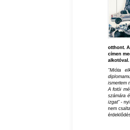
otthont. 
címen meg
alkotóval.
"Mióta el
diplomamu
ismertem m
A fotói m
számára é
izgat"
- ny
nem csalta
érdeklődés