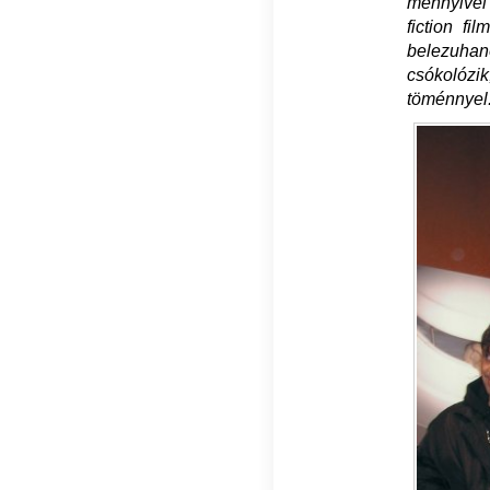
mennyivel
fiction f
belezuhan
csókolózik
töménnyel