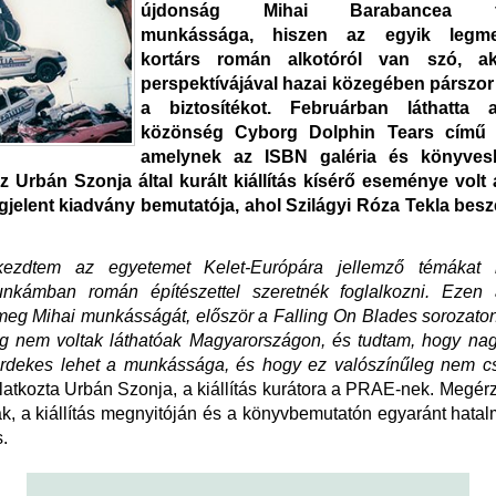
újdonság Mihai Barabancea fot
munkássága, hiszen az egyik legme
kortárs román alkotóról van szó, ak
perspektívájával hazai közegében párszor k
a biztosítékot. Februárban láthatta
közönség Cyborg Dolphin Tears című s
amelynek az ISBN galéria és könyvesb
Az Urbán Szonja által kurált kiállítás kísérő eseménye volt
jelent kiadvány bemutatója, ahol Szilágyi Róza Tekla beszé
kezdtem az egyetemet Kelet-Európára jellemző témákat 
nkámban román építészettel szeretnék foglalkozni. Ezen
eg Mihai munkásságát, először a Falling On Blades sorozaton
ég nem voltak láthatóak Magyarországon, és tudtam, hogy na
rdekes lehet a munkássága, és hogy ez valószínűleg nem 
ilatkozta Urbán Szonja, a kiállítás kurátora a PRAE-nek. Megér
k, a kiállítás megnyitóján és a könyvbemutatón egyaránt hatal
.