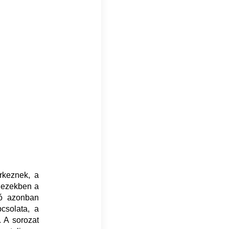
rkeznek, a
k ezekben a
tó azonban
csolata, a
. A sorozat