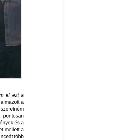
m el ezt a
galmazott a
 szeretném
ó pontosan
gények és a
t mellett a
anceát több