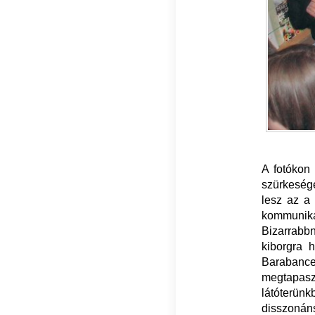
A fotókon 
szürkeségé
lesz az a 
kommunikác
Bizarrabbn
kiborgra 
Barabanc
megtapasz
látóterün
disszonán