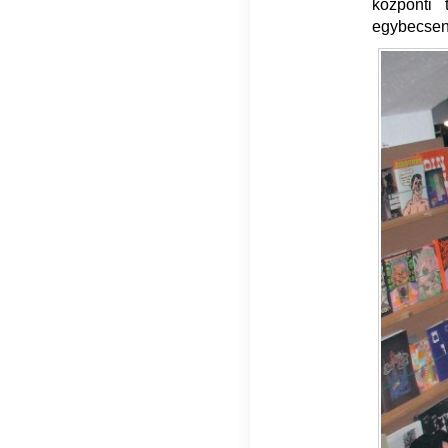
központi
egybecsen