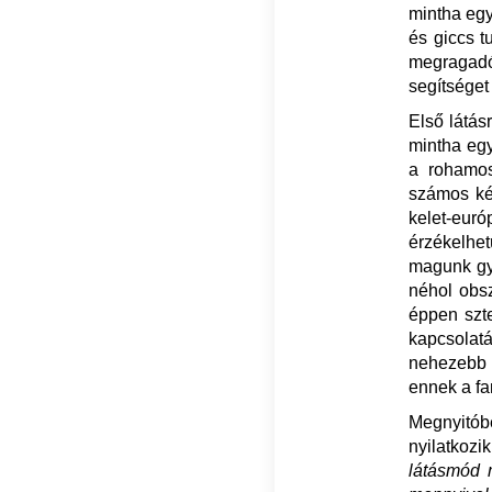
mintha egy
és giccs t
megragadó
segítséget
Első látás
mintha egy
a rohamos
számos kér
kelet-euró
érzékelhe
magunk gy
néhol obs
éppen szte
kapcsolatá
nehezebb 
ennek a fa
Megnyitób
nyilatkozi
látásmód 