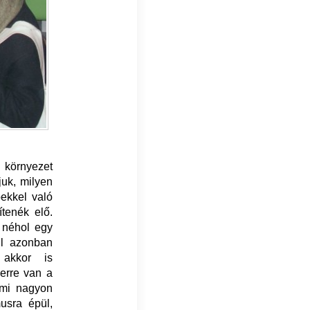
a környezet
juk, milyen
pekkel való
ítenék elő.
, néhol egy
ül azonban
 akkor is
erre van a
ami nagyon
usra épül,