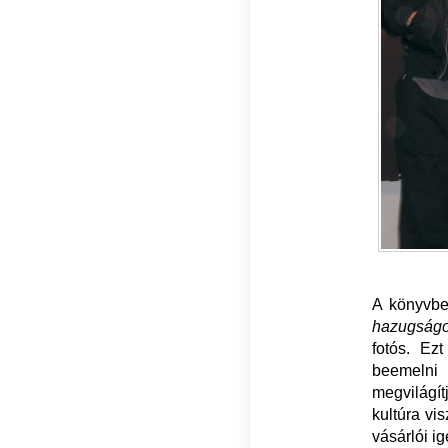
A könyvbe
hazugságo
fotós. Ez
beemelni 
megvilágít
kultúra vi
vásárlói i