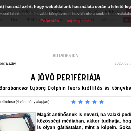
et) használ azért, hogy weboldalunk használata során a lehető leg
DESIGN
ÉPÍTÉSZET
SZÍNHÁZ
ZENE
FILM
GYEREK
K
weboldalunkon történő további böngészéssel hozzájárulsz a cookie-k használatáh
iók
blog
PRAE folyóirat
petíció
lapcsalád
könyvek
hírl
Folytatás
Tudj meg többet
ART&DESIGN
bert Eszter
2025. 03. 
A JÖVŐ PERIFÉRIÁJA
Barabancea: Cyborg Dolphin Tears kiállítás és könyvb
rtékelése (4 vélemény alapján):
Magát antihősnek is nevezi, ha valaki pedi
közösségi médiában, akkor tudhatja, hog
is olyan gátlástalan, mint a képein. So