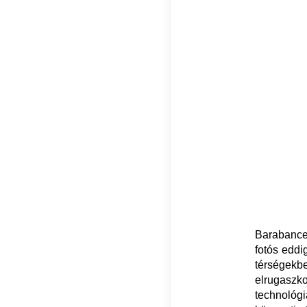
Barabance
fotós eddi
térségekb
elrugaszk
technológi