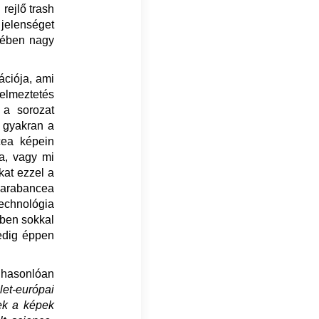
rejlő trash
 jelenséget
sében nagy
ációja, ami
yelmeztetés
 a sorozat
n gyakran a
ncea képein
a, vagy mi
at ezzel a
Barabancea
technológia
gben sokkal
edig éppen
 hasonlóan
let-európai
ek a képek