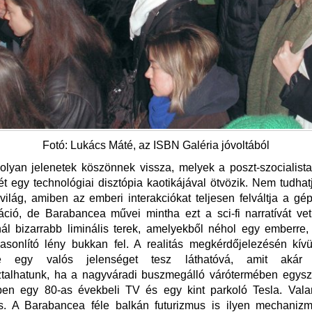
Fotó: Lukács Máté, az ISBN Galéria jóvoltából
olyan jelenetek köszönnek vissza, melyek a poszt-szocialist
t egy technológiai disztópia kaotikájával ötvözik. Nem tudhat
világ, amiben az emberi interakciókat teljesen felváltja a gé
ió, de Barabancea művei mintha ezt a sci-fi narratívát vet
ál bizarrabb liminális terek, amelyekből néhol egy emberre
hasonlító lény bukkan fel. A realitás megkérdőjelezésén kív
e egy valós jelenséget tesz láthatóvá, amit akár
talhatunk, ha a nagyváradi buszmegálló várótermében egysz
kben egy 80-as évekbeli TV és egy kint parkoló Tesla. Val
s. A Barabancea féle balkán futurizmus is ilyen mechanizm