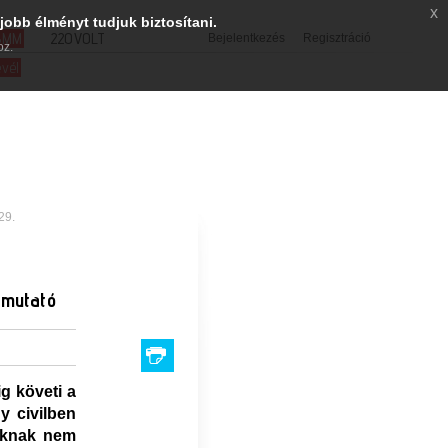
x
jobb élményt tudjuk biztosítani.
SMM
220VOLT
Bejelentkezés
Regisztráció
oz.
evél
29.
emutató
g követi a
y civilben
kaknak nem