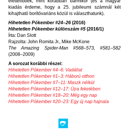
élettelibbek, mint korábban bármikor (és a magyar
kiadás érdeme, hogy a 25. jubileumi számnál két
kihajtható borítóvariáns közül is választhatunk).
Hihetetlen Pókember #24–26
(2016)
Hihetetlen Pókember különszám #5
(2016/1)
Írta: Dan Slott
Rajzolta: John Romita Jr., Mike McKone
The Amazing Spider-Man #568–573, #581–582
(2008–2009)
A sorozat korábbi részei:
Hihetetlen Pókember #4–6: Vadállat
Hihetetlen Pókember #1–3: Háború otthon
Hihetetlen Pókember #7–11: Maszk nélkül
Hihetetlen Pókember #12–17: Újra feketében
Hihetetlen Pókember #18–20: Még egy nap
Hihetetlen Pókember #20–23: Egy új nap hajnala