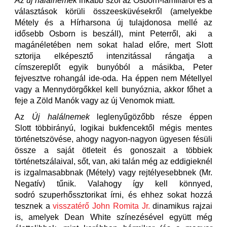
Az új halálnemek
inkább szól az Osborn-famíliáról és a
választások körüli összeesküvésekről (amelyekbe
Métely és a Hírharsona új tulajdonosa mellé az
idősebb Osborn is beszáll), mint Peterről, aki a
magánéletében nem sokat halad előre, mert Slott
sztorija elképesztő intenzitással rángatja a
címszereplőt egyik bunyóból a másikba, Peter
fejvesztve rohangál ide-oda. Ha éppen nem Métellyel
vagy a Mennydörgőkkel kell bunyóznia, akkor főhet a
feje a Zöld Manók vagy az új Venomok miatt.
Az
Új halálnemek
leglenyűgözőbb része éppen
Slott többirányú, logikai bukfencektől mégis mentes
történetszövése, ahogy nagyon-nagyon ügyesen fésüli
össze a saját ötleteit és gonoszait a többiek
történetszálaival, sőt, van, aki talán még az eddigieknél
is izgalmasabbnak (Métely) vagy rejtélyesebbnek (Mr.
Negatív) tűnik. Valahogy így kell könnyed,
sodró szuperhőssztorikat írni, és ehhez sokat hozzá
tesznek a
visszatérő John Romita Jr.
dinamikus rajzai
is, amelyek Dean White színezésével együtt még