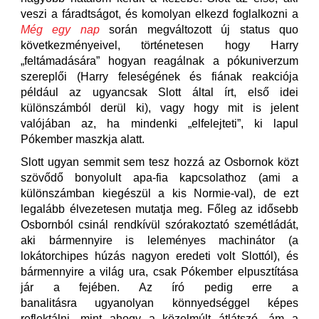
veszi a fáradtságot, és komolyan elkezd foglalkozni a
Még egy nap
során megváltozott új status quo
következményeivel, történetesen hogy Harry
„feltámadására” hogyan reagálnak a pókuniverzum
szereplői (Harry feleségének és fiának reakciója
például az ugyancsak Slott által írt, első idei
különszámból derül ki), vagy hogy mit is jelent
valójában az, ha mindenki „elfelejteti”, ki lapul
Pókember maszkja alatt.
Slott ugyan semmit sem tesz hozzá az Osbornok közt
szövődő bonyolult apa-fia kapcsolathoz (ami a
különszámban kiegészül a kis Normie-val), de ezt
legalább élvezetesen mutatja meg. Főleg az idősebb
Osbornból csinál rendkívül szórakoztató szemétládát,
aki bármennyire is leleményes machinátor (a
lokátorchipes húzás nagyon eredeti volt Slottól), és
bármennyire a világ ura, csak Pókember elpusztítása
jár a fejében. Az író pedig erre a
banalitásra ugyanolyan könnyedséggel képes
reflektálni, mint ahogy a közelmúlt átlátszó, ám a