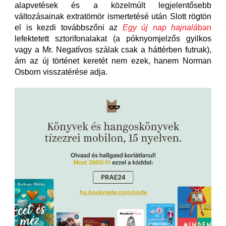
alapvetések és a közelmúlt legjelentősebb
változásainak extratömör ismertetésé után Slott rögtön
el is kezdi továbbszőni az
Egy új nap hajnalá
ban
lefektetett sztorifonalakat (a póknyomjelzős gyilkos
vagy a Mr. Negatívos szálak csak a háttérben futnak),
ám az új történet keretét nem ezek, hanem Norman
Osborn visszatérése adja.