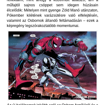
műfajtól sajnos csöppet sem idegen húzásain
élcelődik: Mételyen mint gyenge Zöld Manó utánzaton,
Pókember kilétének varázsütésre való elfelejtésén,
valamint az Osbornok állandó feltámadásán – ezek a
képregény legszórakoztatóbb momentumai.