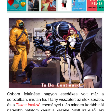
Osborn feltűnése nagyon esedékes volt már a
sorozatban, miután fia, Harry visszatért az élők sorába,
és a
Titkos Invázió
eseményei után minden korábbinál
nagyobb hatalom került a kezébe. Slott az első, aki