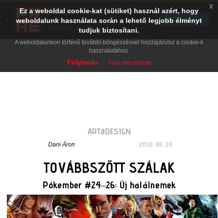
x
Ez a weboldal cookie-kat (sütiket) használ azért, hogy
PRAE.HU
×
TELEPÍTÉS
weboldalunk használata során a lehető legjobb élményt
Digital Evolution
Ingyenes - Google Play
tudjuk biztosítani.
A weboldalunkon történő további böngészéssel hozzájárulsz a cookie-k
használatához.
Folytatás
Tudj meg többet
ART&DESIGN
Dani Áron
2016. 08. 24.
TOVÁBBSZŐTT SZÁLAK
Pókember #24–26: Új halálnemek