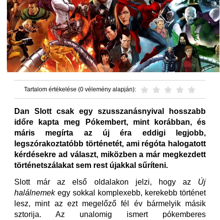
Tartalom értékelése (0 vélemény alapján):
Dan Slott csak egy szusszanásnyival hosszabb
időre kapta meg Pókembert, mint korábban, és
máris megírta az új éra eddigi legjobb,
legszórakoztatóbb történetét, ami régóta halogatott
kérdésekre ad választ, miközben a már megkezdett
történetszálakat sem rest újakkal sűríteni.
Slott már az első oldalakon jelzi, hogy az
Új
halálnemek
egy sokkal komplexebb, kerekebb történet
lesz, mint az ezt megelőző fél év bármelyik másik
sztorija. Az unalomig ismert pókemberes