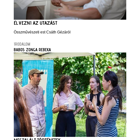
ÉLVEZNI AZ UTAZÁST
Összművészeti est Csáth Gézáról
IRODALOM
BABOS ZONGA REBEKA