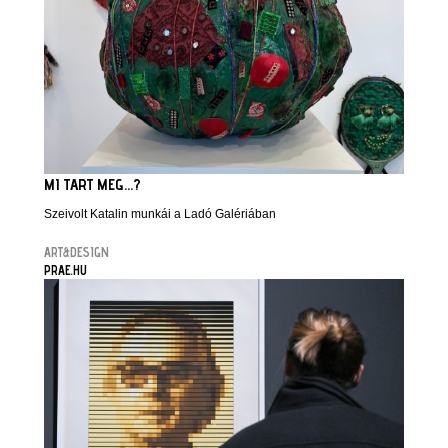
MI TART MEG...?
Szeivolt Katalin munkái a Ladó Galériában
ART&DESIGN
PRAE.HU