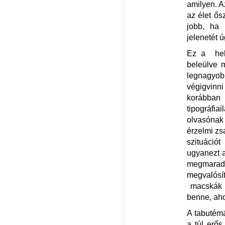
amilyen. A
az élet ős
jobb, ha 
jelenetét 
Ez a hely
beleülve 
legnagyo
végigvinni
korábban 
tipográfia
olvasónak
érzelmi zs
szituációt
ugyanezt a
megmarad
megvalósí
macskák h
benne, aho
A tabutémá
a túl erő