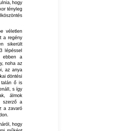
ulnia, hogy
kor tényleg
lköszöntés
e véletlen
t a regény
 sikerült
-3 lépéssel
bb ebben a
ny, noha az
i, az anya
kai döntési
 talán ő is
náll, s így
ak, álmok
a szerző a
z a zavaró
adon.
máról, hogy
lmi műként