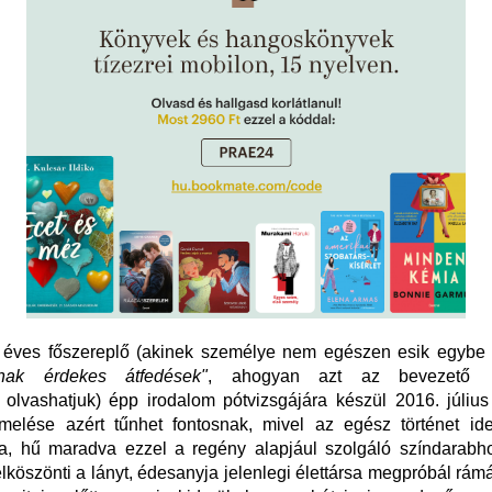
t éves főszereplő (akinek személye nem egészen esik egybe a
nak érdekes átfedések"
, ahogyan azt az bevezető 
 olvashatjuk) épp irodalom pótvizsgájára készül 2016. júliu
melése azért tűnhet fontosnak, mivel az egész történet id
a, hű maradva ezzel a regény alapjául szolgáló színdarabho
elköszönti a lányt, édesanyja jelenlegi élettársa megpróbál rám