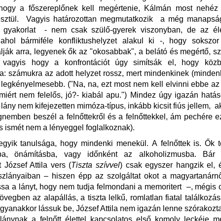
 hogy a főszereplőnek kell megértenie, Kálmán most nehéz
sztül. Vagyis határozottan megmutatkozik a még manapság
i gyakorlat - nem csak szülő-gyerek viszonyban, de az él
, ahol bármiféle konfliktushelyzet alakul ki -, hogy soksz
lják arra, legyenek ők az "okosabbak", a belátó és megértő, s
, vagyis hogy a konfrontációt úgy simítsák el, hogy közb
: számukra az adott helyzet rossz, mert mindenkinek (minden
 legkényelmesebb. ("Na, na, ezt most nem kell elvinni ebbe az i
iért nem felelős, jó?- kiabál apu.") Mindez úgy igazán hatá
 lány nem kifejezetten mimóza-típus, inkább kicsit fiús jellem, a
nemben beszél a felnőttekről és a felnőttekkel, ám pechére ez
(és ismét nem a lényeggel foglalkoznak).
gyik tanulsága, hogy mindenki menekül. A felnőttek is. Ők 
ba, önámításba, vagy időnként az alkoholizmusba. Bár
 József Attila vers (
Tiszta szívvel
) csak egyszer hangzik el, 
szlányaiban – hiszen épp az szolgáltat okot a magyartanárn
a a lányt, hogy nem tudja felmondani a memoritert –, mégis 
övegben az alapállás, a tiszta lelkű, romlatlan fiatal találkozás
Ugyanakkor lássuk be, József Attila nem igazán lenne szórakozta
 lánynak a felnőtt élettel kapcsolatos első komoly leckéje 