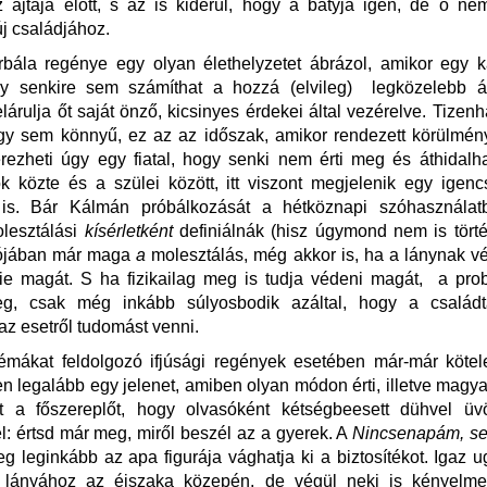
z ajtaja előtt, s az is kiderül, hogy a bátyja igen, de ő ne
j családjához.
bála regénye egy olyan élethelyzetet ábrázol, amikor egy 
gy senkire sem számíthat a hozzá (elvileg) legközelebb ál
lárulja őt saját önző, kicsinyes érdekei által vezérelve. Tizen
gy sem könnyű, ez az az időszak, amikor rendezett körülmény
ezheti úgy egy fiatal, hogy senki nem érti meg és áthidalh
 közte és a szülei között, itt viszont megjelenik egy igen
is. Bár Kálmán próbálkozását a hétköznapi szóhasznála
lesztálási
kísérletként
definiálnák (hisz úgymond nem is tört
ójában már maga
a
molesztálás, még akkor is, ha a lánynak vé
e magát. S ha fizikailag meg is tudja védeni magát, a pr
eg, csak még inkább súlyosbodik azáltal, hogy a család
az esetről tudomást venni.
émákat feldolgozó ifjúsági regények esetében már-már kötele
n legalább egy jelenet, amiben olyan módon érti, illetve magya
tt a főszereplőt, hogy olvasóként kétségbeesett dühvel üv
l: értsd már meg, miről beszél az a gyerek. A
Nincsenapám, s
eg leginkább az apa figurája vághatja ki a biztosítékot. Igaz 
 lányához az éjszaka közepén, de végül neki is kényelme