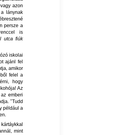
, vagy azon
 a lánynak
lébresztené
an persze a
enccel is
l utca fiúk
ózó iskolai
t ajánl fel
tja, amikor
ből felel a
érni, hogy
 kohója! Az
. az emberi
ondja. "Tudd
y például a
len.
t kártáykkal
annál, mint