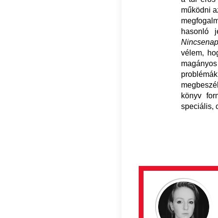
működni az
megfogalm
hasonló j
Nincsena
vélem, hog
magányos o
problémá
megbeszél
könyv for
speciális,