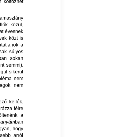
m költözhet
kamaszlány
lók közül,
hat évesnek
ek közt is
atatlanok a
csak súlyos
tban sokan
ént semmi),
gül sikerül
obléma nem
tagok nem
ző kellék,
rázza félre
öltenénk a
eanyám
ban
ugyan, hogy
sebb arról