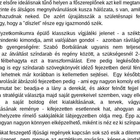
z elsőre ideálisnak tűnő helyen a főszereplőnek azt kell megtan
zinte és álságos megnyilvánulások kusza hálózata, s van, ami
hazudnak neked. De azért újrajátsszák a születésnapi fe
úgy, hogy a "díszlet" része egy igazmondó szék.
zetkomikumra épülő klasszikus vígjátéki jelenet - a székb
mindenki kimondja, amit
valójában
gondol - azonban rávilágí
bb gyengeségére: Szabó Borbálának ugyanis nem teljesen
 az átváltást színdarab és regény között, a szükségesnél 2
félbehagyta ezt a transzformálást. Erre pedig legkéső
ilag is egy színdarab szövegkönyvét idéző fejezetben derül fé
 lehetnek már korábban is kellemetlen sejtései. Egy később
arolását ábrázoló fejezetben pedig - ami egy nagyon komoly eti
 mutat be: beadja-e a lány a derekát, és akkor felnőtt fejjel
 stratégiát választja majd saját gyerekeivel szemben, vagy elle
 a saját boldog élet kialakításának, a tervek, vágy
tásának reménye - kifejezetten esetlennek hat, ahogyan 
elyzetre rímelő sakkjátékát lábjegyzetben oldja meg. Épp a
gyan nagyon könnyen elképzelhető, miként is néz ez ki színp
kat feszegető ifjúsági regények kapcsán sok szó esik a dilem
s üzenet nem megy-e az esztétikum rovására, képes-e iroda