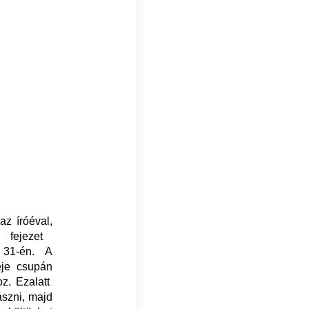
z íróéval,
fejezet
s 31-én. A
eje csupán
z. Ezalatt
ászni, majd