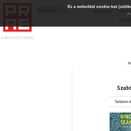
Ez a weboldal cookie-kat (sütik
IRODALOM
ART&
A 
portfól
P
Szabó
Tartalom é