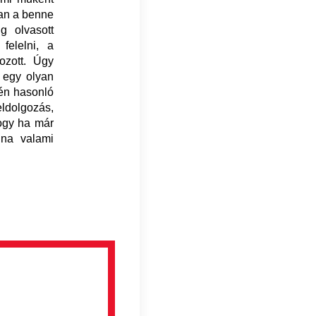
tan a benne
g olvasott
felelni, a
ozott. Úgy
r egy olyan
tén hasonló
dolgozás,
ogy ha már
lna valami