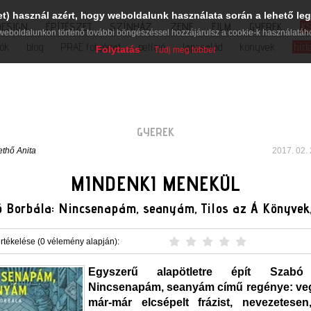
et) használ azért, hogy weboldalunk használata során a lehető leg
DESIGN
ÉPÍTÉSZET
SZÍNHÁZ
ZENE
FILM
GYEREK
K
weboldalunkon történő további böngészéssel hozzájárulsz a cookie-k használatáh
iók
blog
PRAE folyóirat
petíció
lapcsalád
könyvek
hírl
Folytatás
Tudj meg többet
GYEREK
ethő Anita
2017. 02. 
MINDENKI MENEKÜL
 Borbála: Nincsenapám, seanyám, Tilos az Á Könyvek,
rtékelése (0 vélemény alapján):
Egyszerű alapötletre épít Szabó
Nincsenapám, seanyám című regénye: ve
már-már elcsépelt frázist, nevezetese