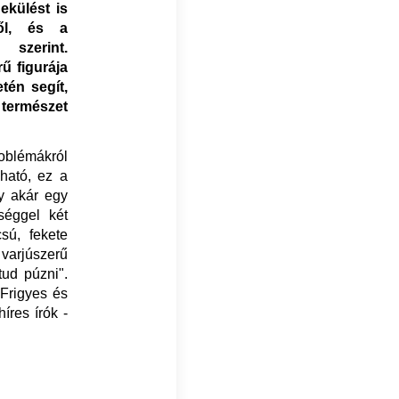
ekülést is
lől, és a
szerint.
ű figurája
tén segít,
természet
oblémákról
ható, ez a
gy akár egy
éggel két
sú, fekete
 varjúszerű
tud púzni".
 Frigyes és
íres írók -