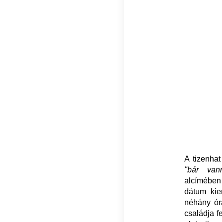
A tizenha
"bár van
alcímében
dátum kie
néhány ór
családja f