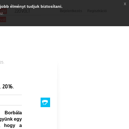
x
jobb élményt tudjuk biztosítani.
SMM
220VOLT
Bejelentkezés
Regisztráció
oz.
evél
25.
 2016.
 Borbála
gyünk egy
n, hogy a