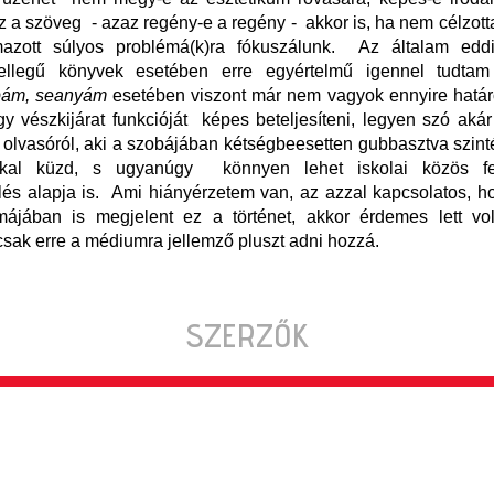
 a szöveg - azaz regény-e a regény - akkor is, ha nem célzot
azott súlyos problémá(k)ra fókuszálunk. Az általam eddi
ellegű könyvek esetében erre egyértelmű igennel tudtam 
pám, seanyám
esetében viszont már nem vagyok ennyire határ
y vészkijárat funkcióját képes beteljesíteni, legyen szó aká
lvasóról, aki a szobájában kétségbeesetten gubbasztva szin
kkal küzd, s ugyanúgy könnyen lehet iskolai közös fel
és alapja is. Ami hiányérzetem van, az azzal kapcsolatos, h
májában is megjelent ez a történet, akkor érdemes lett vo
 csak erre a médiumra jellemző pluszt adni hozzá.
SZERZŐK