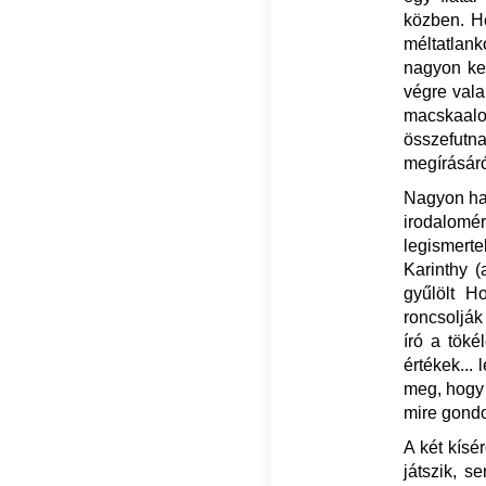
közben. He
méltatlan
nagyon kel
végre vala
macskaal
összefutn
megírásár
Nagyon has
irodalomér
legismerte
Karinthy (
gyűlölt H
roncsolják
író a töké
értékek... 
meg, hogy 
mire gondol
A két kísér
játszik, s