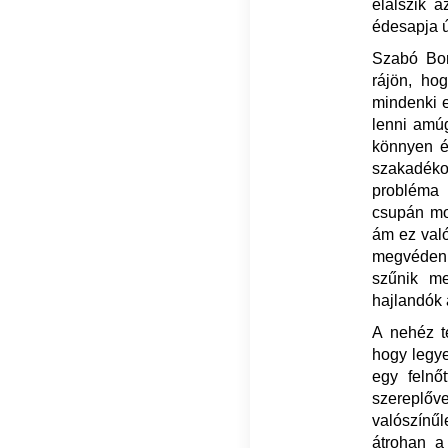
elalszik a
édesapja ú
Szabó Bor
rájön, ho
mindenki e
lenni amú
könnyen ér
szakadékok
probléma 
csupán mo
ám ez val
megvédeni
szűnik m
hajlandók 
A nehéz t
hogy legye
egy felnő
szereplőve
valószínűl
átrohan a