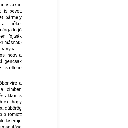
 időszakon
 is bevett
et bármely
or a nőket
zófogadó jó
en fojtsák
ki másnak)
rányba. Itt
sos, hogy a
ki igencsak
t is ellene
többnyire a
 a címben
és akkor is
őnek, hogy
ott dübörög
a a romlott
tó kísérője
megtanulása