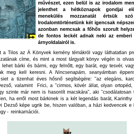
művészet, ezen belül is az irodalom men
jelenthet a hétköznapok gondjai e
menekülés mozzanatát értsük szó 
Irodalomtörténetünk két igencsak népszer
azonban nemcsak a főhős szorult helyze
de fontos leckét adnak neki az emberi 
árnyoldalairól is.
at a Tilos az Á Könyvek kemény témákról vagy láthatatlan pr
ozatának címe, és mint a most tárgyalt könyv végén is olvas
t lehet bárki és bármi, egy felnőtt, egy barát, egy tesvér, va
ak meg kell keresni. A
Nincsenapám, seanyám
ban éppens
siet a tizenhat éves hősnő segítségére: "az elegáns, karc
ezső, valamint Frici, a "cirmos, kövér állat, olyan ortopéd,
gy szinte már nem is hasonlít macskára", aki "csodálatosan 
en, ha erről most bárkinek is a két legendás barát, Karinthy
i Dezső képe ugrik be, hiszen valóban, a házi kedvencek e h
y - reinkarnációi.