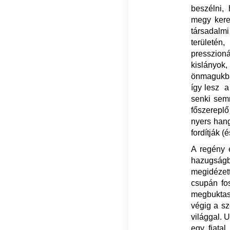
beszélni,
megy kere
társadalm
területén
presszioná
kislányok
önmagukba
így lesz a
senki semm
főszereplő
nyers hang
fordítják 
A regény e
hazugság
megidézett
csupán fo
megbuktass
végig a sz
világgal. 
egy fiatal