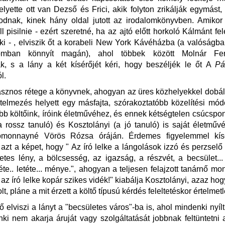
lyette ott van Dezső és Frici, akik folyton zrikálják egymást
kodnak, kinek hány oldal jutott az irodalomkönyvben. Amikor
l pisilnie - ezért szeretné, ha az ajtó előtt horkoló Kálmánt fe
ki - , elviszik őt a korabeli New York Kávéházba (a valóságb
omban könnyít magán), ahol többek között Molnár Fer
ak, s a lány a két kísérőjét kéri, hogy beszéljék le őt A
Pá
ól.
znos rétege a könyvnek, ahogyan az üres közhelyekkel dobál
telmezés helyett egy másfajta, szórakoztatóbb közelítési módo
bb költőink, íróink életművéhez, és ennek kétségtelen csúcspon
a rossz tanuló) és Kosztolányi (a jó tanuló) is saját életművé
omonnayné Vörös Rózsa óráján. Érdemes figyelemmel kís
 azt a képet, hogy " Az író lelke a lángolások izzó és perzselő
letes lény, a bölcsesség, az igazság, a részvét, a becsület..
léte.. letéte... ménye.", ahogyan a teljesen felajzott tanárnő m
az író lelke kopár szikes vidék!" kiabálja Kosztolányi, azaz hog
t, pláne a mit érzett a költő típusú kérdés feleltetéskor értelmet
ő elviszi a lányt a "becsületes város"-ba is, ahol mindenki nyíl
enki nem akarja áruját vagy szolgáltatását jobbnak feltüntetni 