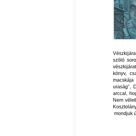
Vészkijár
szóló sor
vészkijára
könyv, cs
macskája 
uraság", D
arccal, ho
Nem véletl
Kosztolány
mondjuk úg