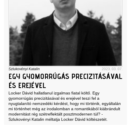
Szlukovényi Katalin
2023. 03. 07.
EGY GYOMORRÚGÁS PRECIZITÁSÁVAL
ÉS EREJÉVEL
Locker Dávid hallatlanul izgalmas fiatal költő. Egy
gyomorrúgás precizitásával és erejével teszi fel a
nyugtalanító nemzedéki kérdést, hogy mi történik, egyáltalán
mi történhet még az irodalomban a romantikából kiábrándult
modernitást rég szétreflektált posztmodernen túl? -
Szlukovényi Katalin méltatja Locker Dávid költészetét.