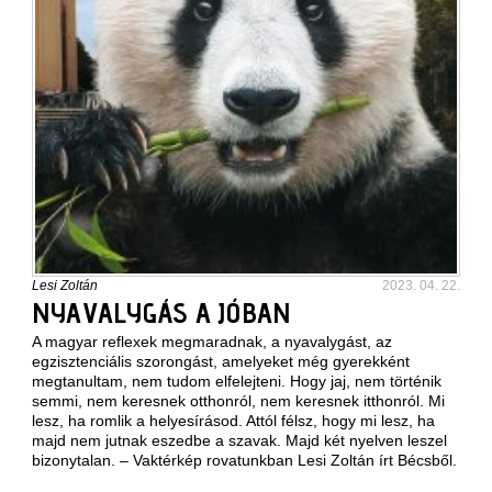
Lesi Zoltán
2023. 04. 22.
NYAVALYGÁS A JÓBAN
A magyar reflexek megmaradnak, a nyavalygást, az
egzisztenciális szorongást, amelyeket még gyerekként
megtanultam, nem tudom elfelejteni. Hogy jaj, nem történik
semmi, nem keresnek otthonról, nem keresnek itthonról. Mi
lesz, ha romlik a helyesírásod. Attól félsz, hogy mi lesz, ha
majd nem jutnak eszedbe a szavak. Majd két nyelven leszel
bizonytalan. – Vaktérkép rovatunkban Lesi Zoltán írt Bécsből.