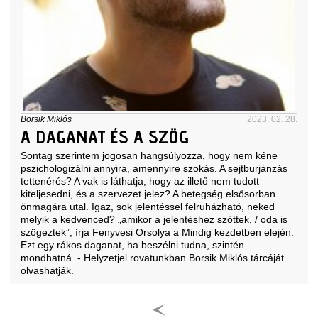
Borsik Miklós
2023. 02. 28.
A DAGANAT ÉS A SZÖG
Sontag szerintem jogosan hangsúlyozza, hogy nem kéne
pszichologizálni annyira, amennyire szokás. A sejtburjánzás
tettenérés? A vak is láthatja, hogy az illető nem tudott
kiteljesedni, és a szervezet jelez? A betegség elsősorban
önmagára utal. Igaz, sok jelentéssel felruházható, neked
melyik a kedvenced? „amikor a jelentéshez szőttek, / oda is
szögeztek”, írja Fenyvesi Orsolya a Mindig kezdetben elején.
Ezt egy rákos daganat, ha beszélni tudna, szintén
mondhatná. - Helyzetjel rovatunkban Borsik Miklós tárcáját
olvashatják.