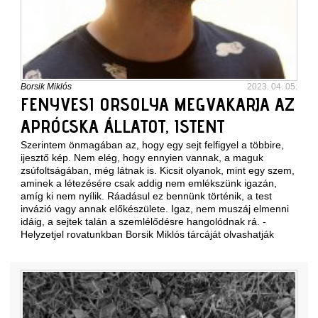
Borsik Miklós
2023. 04. 05.
FENYVESI ORSOLYA MEGVAKARJA AZ
APRÓCSKA ÁLLATOT, ISTENT
Szerintem önmagában az, hogy egy sejt felfigyel a többire,
ijesztő kép. Nem elég, hogy ennyien vannak, a maguk
zsúfoltságában, még látnak is. Kicsit olyanok, mint egy szem,
aminek a létezésére csak addig nem emlékszünk igazán,
amíg ki nem nyílik. Ráadásul ez bennünk történik, a test
invázió vagy annak előkészülete. Igaz, nem muszáj elmenni
idáig, a sejtek talán a szemlélődésre hangolódnak rá. -
Helyzetjel rovatunkban Borsik Miklós tárcáját olvashatják