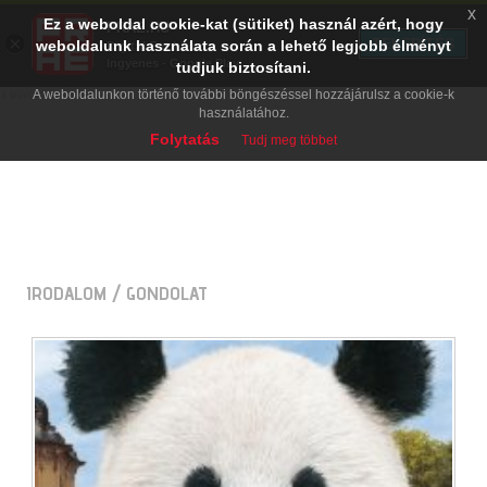
x
Ez a weboldal cookie-kat (sütiket) használ azért, hogy
PRAE.HU
×
TELEPÍTÉS
weboldalunk használata során a lehető legjobb élményt
Digital Evolution
Ingyenes - Google Play
tudjuk biztosítani.
A weboldalunkon történő további böngészéssel hozzájárulsz a cookie-k
használatához.
Folytatás
Tudj meg többet
IRODALOM
/ GONDOLAT