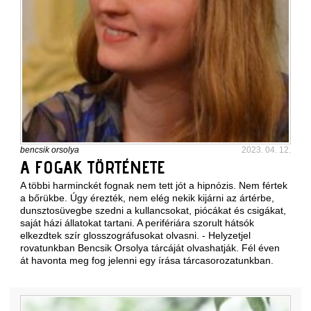
bencsik orsolya
2023. 04. 12.
A FOGAK TÖRTÉNETE
A többi harminckét fognak nem tett jót a hipnózis. Nem fértek
a bőrükbe. Úgy érezték, nem elég nekik kijárni az ártérbe,
dunsztosüvegbe szedni a kullancsokat, piócákat és csigákat,
saját házi állatokat tartani. A perifériára szorult hátsók
elkezdtek szír glosszográfusokat olvasni. - Helyzetjel
rovatunkban Bencsik Orsolya tárcáját olvashatják. Fél éven
át havonta meg fog jelenni egy írása tárcasorozatunkban.