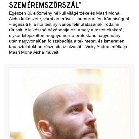
SZEMÉREMSZŐRSZÁL”
Egészen új, előzmény nélküli világérzékelés Masri Mona
Aicha költészete, váratlan erővel – humorral és drámaisággal
– egészíti ki a női test nyilvános felmutatásának irodalmi
rítusait. A lelkésznő nézőpontja ez, amely a testet eltakaró,
olykor kifejezetten megnyomorító protestáns hagyomány
után nagyvonalúan fölszabadítja a tekintetet, és ismeretlen
tapasztalatokban részesíti az olvasót - Visky András méltatja
Masri Mona Aicha műveit.