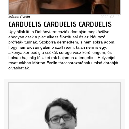
Márton Evelin
2023. 03. 11.
CARDUELIS CARDUELIS CARDUELIS
Úgy állok itt, a Dohánytermesztők dombján megkövülve,
ahogyan csak a piac alkesz filozófusai és az időutazó
próféták tudnak. Szoborrá dermedtem, s nem sokra adom,
hogy hamarosan galamb száll reám, talán nem is egy,
alkonyatkor pedig a csókák serege vesz körül engem, és
holnap hajnalig fészket rak hajamba a tengelic. - Helyzetjel
rovatunkban Márton Evelin tárcasorozatának utolsó darabját
olvashatják.