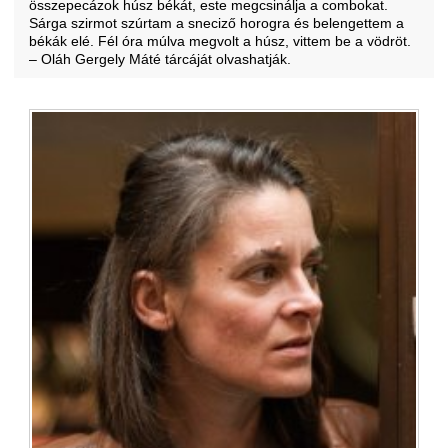
összepecázok húsz békát, este megcsinálja a combokat.
Sárga szirmot szúrtam a sneciző horogra és belengettem a
békák elé. Fél óra múlva megvolt a húsz, vittem be a vödröt.
– Oláh Gergely Máté tárcáját olvashatják.