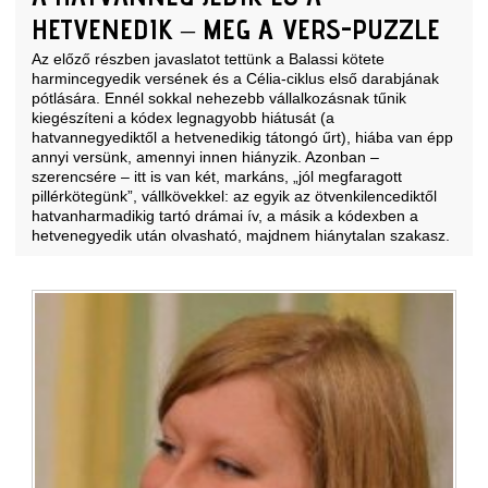
HETVENEDIK – MEG A VERS-PUZZLE
Az előző részben javaslatot tettünk a Balassi kötete
harmincegyedik versének és a Célia-ciklus első darabjának
pótlására. Ennél sokkal nehezebb vállalkozásnak tűnik
kiegészíteni a kódex legnagyobb hiátusát (a
hatvannegyediktől a hetvenedikig tátongó űrt), hiába van
épp
annyi versünk
, amennyi innen hiányzik. Azonban –
szerencsére – itt is van két, markáns, „jól megfaragott
pillérkötegünk”, vállkövekkel: az egyik az ötvenkilencediktől
hatvanharmadikig tartó drámai ív, a másik a kódexben a
hetvenegyedik után olvasható, majdnem hiánytalan szakasz.