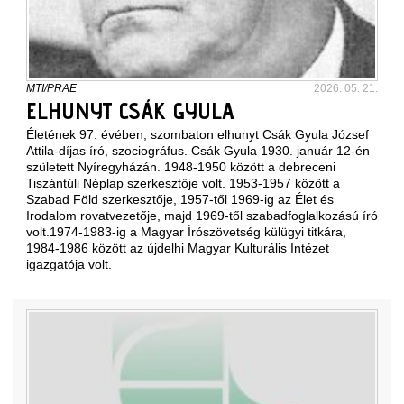
MTI/PRAE
2026. 05. 21.
ELHUNYT CSÁK GYULA
Életének 97. évében, szombaton elhunyt Csák Gyula József
Attila-díjas író, szociográfus. Csák Gyula 1930. január 12-én
született Nyíregyházán. 1948-1950 között a debreceni
Tiszántúli Néplap szerkesztője volt. 1953-1957 között a
Szabad Föld szerkesztője, 1957-től 1969-ig az Élet és
Irodalom rovatvezetője, majd 1969-től szabadfoglalkozású író
volt.1974-1983-ig a Magyar Írószövetség külügyi titkára,
1984-1986 között az újdelhi Magyar Kulturális Intézet
igazgatója volt.