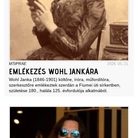
MTI/PRAE
2026. 05. 21.
EMLÉKEZÉS WOHL JANKÁRA
Wohl Janka (1846-1901) költőre, íróra, műfordítóra,
szerkesztőre emlékeztek szerdán a Fiumei úti sírkertben,
születése 180., halála 125. évfordulója alkalmából.