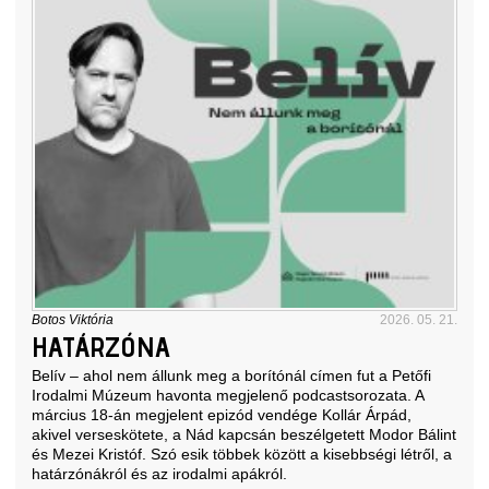
Botos Viktória
2026. 05. 21.
HATÁRZÓNA
Belív – ahol nem állunk meg a borítónál címen fut a Petőfi
Irodalmi Múzeum havonta megjelenő podcastsorozata. A
március 18-án megjelent epizód vendége Kollár Árpád,
akivel verseskötete, a Nád kapcsán beszélgetett Modor Bálint
és Mezei Kristóf. Szó esik többek között a kisebbségi létről, a
határzónákról és az irodalmi apákról.