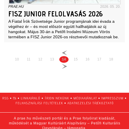
PRAE.HU
2026. 05. 20.
FISZ JUNIOR FELOLVASÁS 2026
A Fiatal Írók Szövetsége Junior programjának idei évada a
végéhez ér – és most először együtt hallhatjátok az új
hangokat. Május 30-án a Petőfi Irodalmi Múzeum Vörös
termében a FISZ Junior 2026-os résztvevői mutatkoznak be.
10
11
12
13
14
15
16
17
18
RSS
•
1%
•
LINKAJÁNLÓ
•
ÍRJON NEKÜNK
•
MÉDIAAJÁNLAT
•
IMPRESSZUM
•
FELHASZNÁLÁSI FELTÉTELEK
•
ADATKEZELÉSI TÁJÉKOZTATÓ
A prae.hu művészeti portál és a Prae folyóirat kiadását,
működését a Magyar Kultúráért Alapítvány – Petőfi Kulturális
Ügynökség – támogatja.