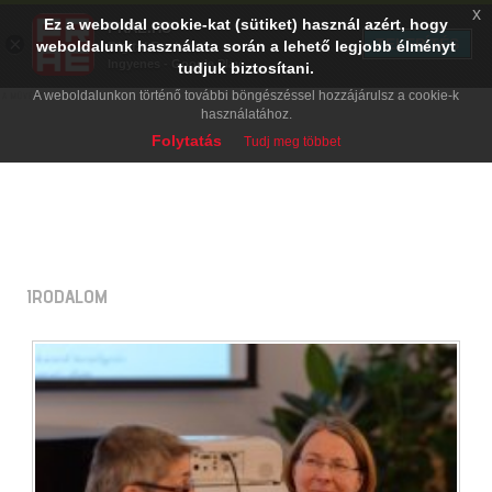
x
Ez a weboldal cookie-kat (sütiket) használ azért, hogy
PRAE.HU
×
TELEPÍTÉS
weboldalunk használata során a lehető legjobb élményt
Digital Evolution
Ingyenes - Google Play
tudjuk biztosítani.
A weboldalunkon történő további böngészéssel hozzájárulsz a cookie-k
használatához.
Folytatás
Tudj meg többet
IRODALOM