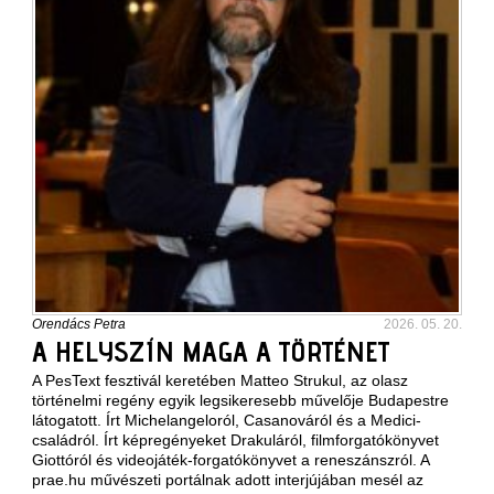
Orendács Petra
2026. 05. 20.
A HELYSZÍN MAGA A TÖRTÉNET
A PesText fesztivál keretében Matteo Strukul, az olasz
történelmi regény egyik legsikeresebb művelője Budapestre
látogatott. Írt Michelangeloról, Casanováról és a Medici-
családról. Írt képregényeket Drakuláról, filmforgatókönyvet
Giottóról és videojáték-forgatókönyvet a reneszánszról. A
prae.hu művészeti portálnak adott interjújában mesél az