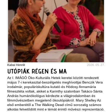
Kabai Henrik
2026. 05. 27.
UTÓPIÁK RÉGEN ÉS MA
Az I. IMÁGÓ Öko-Kulturális Hetek keretei között rendezett
május 7-i kerekasztal-beszélgetés meghívottjai Benczik Vera
irodalmár, populáriskultúra-kutató és Hódosy Annamária
filmesztéta voltak, akiket a Karinthy szalonban Takács-Sánta
András humánökológus kérdezte a világirodalomban és
filmművészetben megjelenő ökoutópiákról. Mary Shelley Az
első emberétől a The Walking Dead című sorozatig számos
alkotás felvetődött mint e témát érintő művészi reprezentáció.