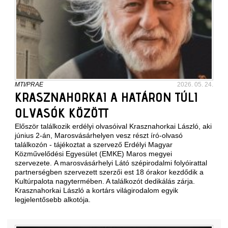
MTI/PRAE
2026. 05. 24.
KRASZNAHORKAI A HATÁRON TÚLI
OLVASÓK KÖZÖTT
Először találkozik erdélyi olvasóival Krasznahorkai László, aki
június 2-án, Marosvásárhelyen vesz részt író-olvasó
találkozón - tájékoztat a szervező Erdélyi Magyar
Közművelődési Egyesület (EMKE) Maros megyei
szervezete. A marosvásárhelyi Látó szépirodalmi folyóirattal
partnerségben szervezett szerzői est 18 órakor kezdődik a
Kultúrpalota nagytermében. A találkozót dedikálás zárja.
Krasznahorkai László a kortárs világirodalom egyik
legjelentősebb alkotója.