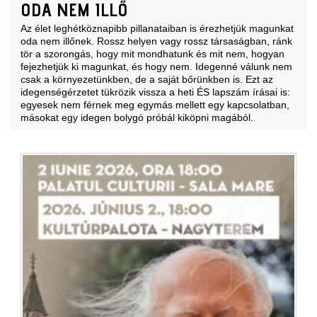
ODA NEM ILLŐ
Az élet leghétköznapibb pillanataiban is érezhetjük magunkat
oda nem illőnek. Rossz helyen vagy rossz társaságban, ránk
tör a szorongás, hogy mit mondhatunk és mit nem, hogyan
fejezhetjük ki magunkat, és hogy nem. Idegenné válunk nem
csak a környezetünkben, de a saját bőrünkben is. Ezt az
idegenségérzetet tükrözik vissza a heti ÉS lapszám írásai is:
egyesek nem férnek meg egymás mellett egy kapcsolatban,
másokat egy idegen bolygó próbál kiköpni magából.