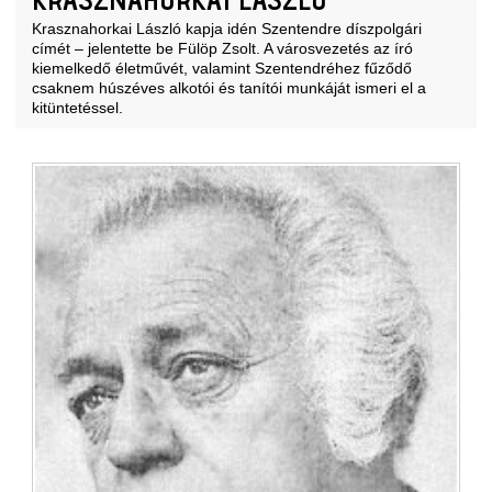
Krasznahorkai László kapja idén Szentendre díszpolgári
címét – jelentette be Fülöp Zsolt. A városvezetés az író
kiemelkedő életművét, valamint Szentendréhez fűződő
csaknem húszéves alkotói és tanítói munkáját ismeri el a
kitüntetéssel.