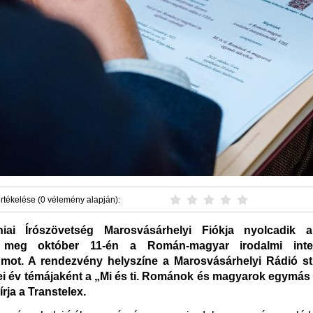
rtékelése (0 vélemény alapján):
ai Írószövetség Marosvásárhelyi Fiókja nyolcadik a
 meg október 11-én a Román-magyar irodalmi inter
mot. A rendezvény helyszíne a Marosvásárhelyi Rádió s
idei év témájaként a „Mi és ti. Románok és magyarok egymás
írja a Transtelex.