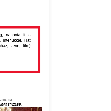
, naponta friss
 interjúkkal. Hat
nház, zene, film)
IRODALOM
KÁDÁR FRUZSINA