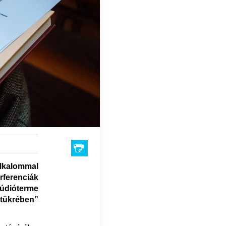
lkalommal
ferenciák
túdióterme
 tükrében”