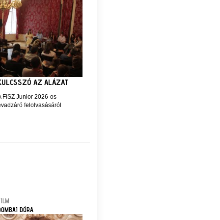
KULCSSZÓ AZ ALÁZAT
A FISZ Junior 2026-os
évadzáró felolvasásáról
FILM
DOMBAI DÓRA