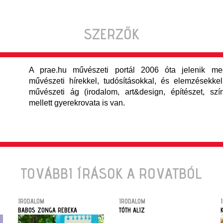
SZERZŐK
A prae.hu művészeti portál 2006 óta jelenik meg
művészeti hírekkel, tudósításokkal, és elemzésekkel,
művészeti ág (irodalom, art&design, építészet, szí
mellett gyerekrovata is van.
TOVÁBBI ÍRÁSOK A ROVATBÓL
IRODALOM
IRODALOM
BABOS ZONGA REBEKA
TÓTH ALIZ