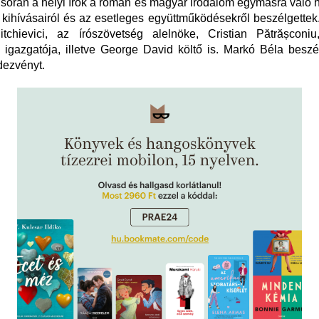
során a helyi írók a román és magyar irodalom egymásra való h
 kihívásairól és az esetleges együttműködésekről beszélgettek.
tchievici, az írószövetség alelnöke, Cristian Pătrășconi
igazgatója, illetve George David költő is. Markó Béla beszé
dezvényt.