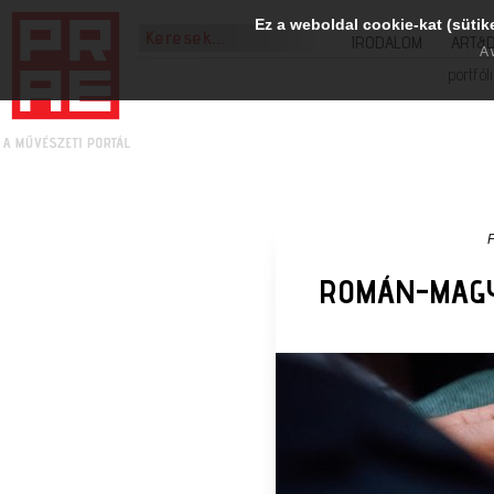
Ez a weboldal cookie-kat (sütik
IRODALOM
ART&
A 
portfól
ROMÁN-MAGY