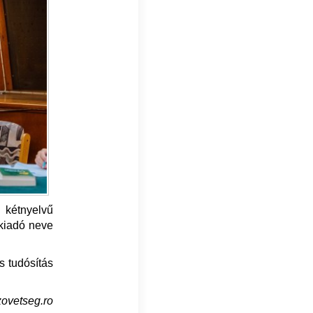
 kétnyelvű
vkiadó neve
es tudósítás
zovetseg.ro