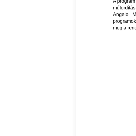
A program 
műfordítás
Angelo Mi
programok 
meg a ren