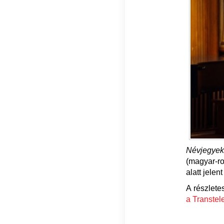
Névjegyek
(magyar-ro
alatt jele
A részlete
a Transtel