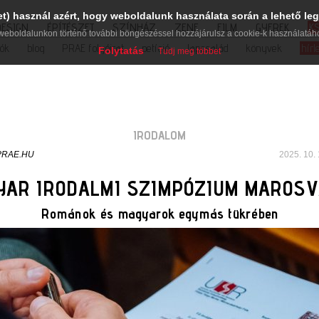
et) használ azért, hogy weboldalunk használata során a lehető leg
DESIGN
ÉPÍTÉSZET
SZÍNHÁZ
ZENE
FILM
GYEREK
K
weboldalunkon történő további böngészéssel hozzájárulsz a cookie-k használatáh
iók
blog
PRAE folyóirat
petíció
lapcsalád
könyvek
hírl
Folytatás
Tudj meg többet
IRODALOM
PRAE.HU
2025. 10. 
AR IRODALMI SZIMPÓZIUM MAROS
Románok és magyarok egymás tükrében