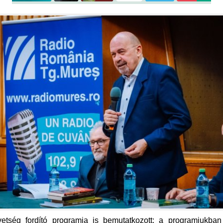
vetség fordító programja is bemutatkozott: a programjukban