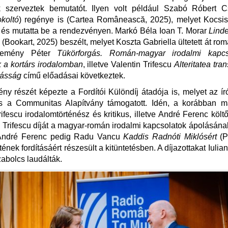
k szerveztek bemutatót. Ilyen volt például Szabó Róbert
koltó
) regénye is (Cartea Românească, 2025), melyet Kocsis
le, és mutatta be a rendezvényen. Markó Béla Ioan T. Morar
Linde
 (Bookart, 2025) beszélt, melyet Koszta Gabriella ültetett át rom
Demény Péter
Tükörforgás. Román-magyar irodalmi kapc
 a kortárs irodalomban
, illetve Valentin Trifescu
Alteritatea tra
másság
című előadásai következtek.
ny részét képezte a Fordítói Különdíj átadója is, melyet az í
és a Communitas Alapítvány támogatott. Idén, a korábban má
rifescu irodalomtörténész és kritikus, illetve André Ferenc költ
. Trifescu díját a magyar-román irodalmi kapcsolatok ápolásán
 André Ferenc pedig Radu Vancu
Kaddis Radnóti Miklósért
(P
ének fordításáért részesült a kitüntetésben. A díjazottakat Iuli
abolcs laudálták.