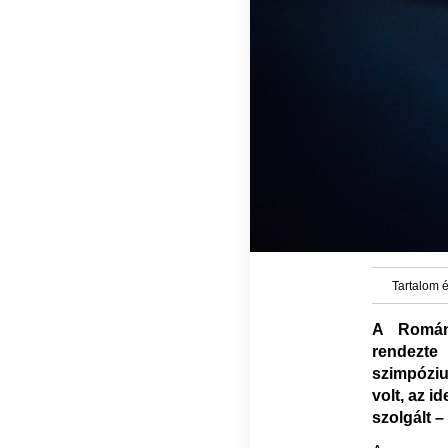
Tartalom é
A Románi
rendezte
szimpóziu
volt, az 
szolgált – 