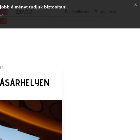
x
jobb élményt tudjuk biztosítani.
SMM
220VOLT
Bejelentkezés
Regisztráció
oz.
evél
13.
VÁSÁRHELYEN