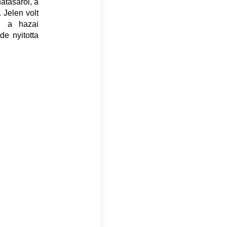
atásáról, a
 Jelen volt
u, a hazai
de nyitotta