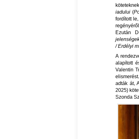
kötetekne
iadului
(
Po
fordított 
regényéről
Ezután 
jelenségek
/ Erdélyi 
A rendezvé
alapított 
Valentin T
elismerést
adták át,
2025) kötet
Szonda Sz