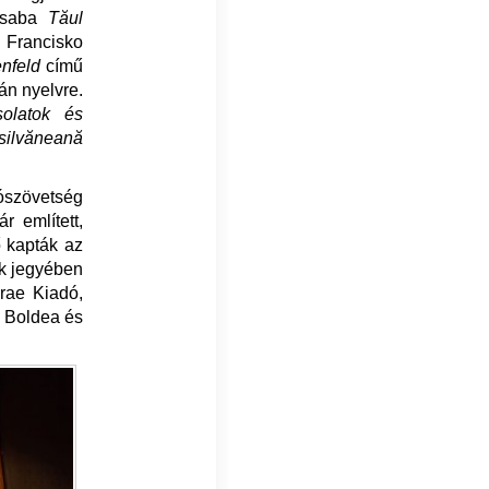
 Csaba
Tăul
 Francisko
nfeld
című
án nyelvre.
solatok és
nsilvăneană
rószövetség
r említett,
ő kapták az
ak jegyében
rae Kiadó,
an Boldea és