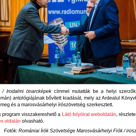
 / Irodalmi önarcképek
címmel mutatták be a helyi szerzők
mán) antológiájának bővített kiadását, mely az Ardealul Köny
nt meg és a marosvásárhelyi írószövetség szerkesztett.
s program visszakereshető a
Látó folyóirat weboldalán
, részlet
ex oldalán
olvasható.
Fotók: Romániai Írók Szövetsége Marosvásárhelyi Fiók / iros