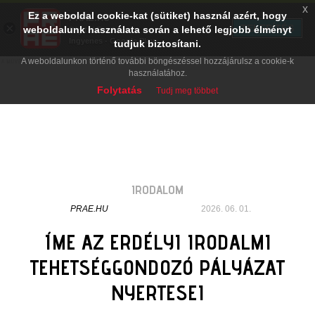
x
Ez a weboldal cookie-kat (sütiket) használ azért, hogy
PRAE.HU
×
TELEPÍTÉS
weboldalunk használata során a lehető legjobb élményt
Digital Evolution
Ingyenes - Google Play
tudjuk biztosítani.
A weboldalunkon történő további böngészéssel hozzájárulsz a cookie-k
használatához.
Folytatás
Tudj meg többet
IRODALOM
PRAE.HU
2026. 06. 01.
ÍME AZ ERDÉLYI IRODALMI
TEHETSÉGGONDOZÓ PÁLYÁZAT
NYERTESEI