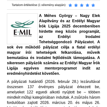
Tartalom értékelése (1 vélemény alapján):
A Méhes György – Nagy Elek
Alapítvány és az Erdélyi Magyar
Írók Ligája 2025 decemberében
hirdette meg közös programját,
az Erdélyi Irodalmi
Tehetséggondozó Pályázatot. A
sok éve működő pályázat célja a fiatal erdélyi
magyar írói tehetségek felkarolása, műveik
bemutatása és irodalmi fejlődésük támogatása. A
sikeresen pályázók számára az Erdélyi Magyar Írók
Ligája egyéves mentorprogramot indít az
eredményhirdetést követően.
A pályázati határidő (2026. február 28.) lezárultával
összesen 137 érvényes pályázat érkezett be,
amelyeket 122 egyedi alkotó nyújtott be – többen
mindkét műfaji kategóriában indultak. A zsűrizés három
fordulóban zajlott 2026. március 20. és május 26.