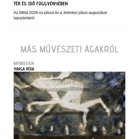
TÉR ÉS IDŐ FÜGGVÉNYÉBEN
Az Alföld 2026-os júliusi és a Jelenkor július-augusztusi
lapszámáról
MÁS MŰVÉSZETI ÁGAKRÓL
ART&DESIGN
VARGA RÉKA