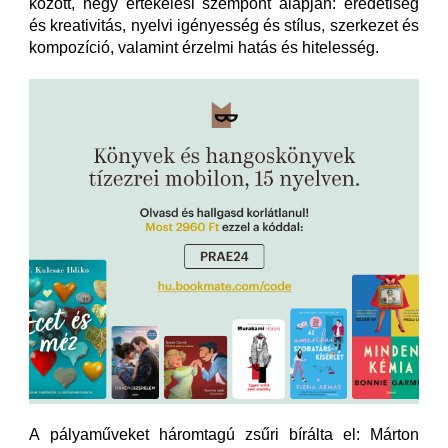
között, négy értékelési szempont alapján: eredetiség
és kreativitás, nyelvi igényesség és stílus, szerkezet és
kompozíció, valamint érzelmi hatás és hitelesség.
A pályaműveket háromtagú zsűri bírálta el: Márton