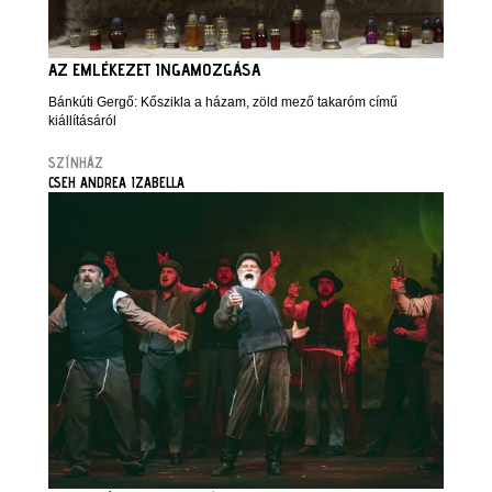
AZ EMLÉKEZET INGAMOZGÁSA
Bánkúti Gergő: Kőszikla a házam, zöld mező takaróm című
kiállításáról
SZÍNHÁZ
CSEH ANDREA IZABELLA