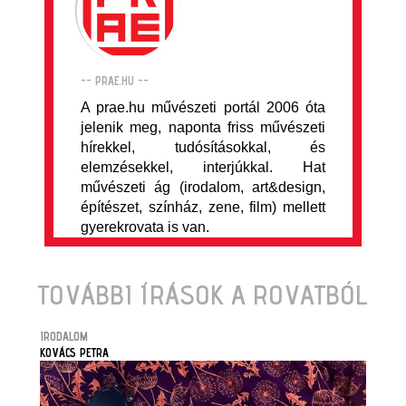
-- PRAE.HU --
A prae.hu művészeti portál 2006 óta
jelenik meg, naponta friss művészeti
hírekkel, tudósításokkal, és
elemzésekkel, interjúkkal. Hat
művészeti ág (irodalom, art&design,
építészet, színház, zene, film) mellett
gyerekrovata is van.
TOVÁBBI ÍRÁSOK A ROVATBÓL
IRODALOM
KOVÁCS PETRA