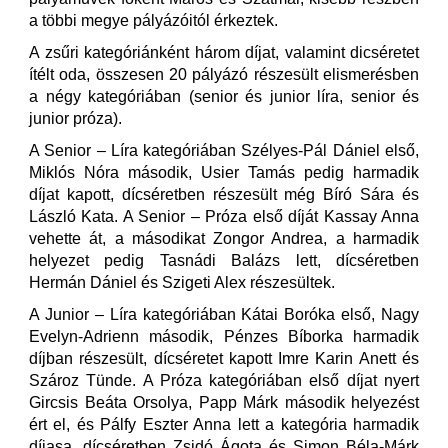
a többi megye pályázóitól érkeztek.
A zsűri kategóriánként három díjat, valamint dicséretet
ítélt oda, összesen 20 pályázó részesült elismerésben
a négy kategóriában (senior és junior líra, senior és
junior próza).
A Senior – Líra kategóriában Szélyes-Pál Dániel első,
Miklós Nóra második, Usier Tamás pedig harmadik
díjat kapott, dícséretben részesült még Bíró Sára és
László Kata. A Senior – Próza első díját Kassay Anna
vehette át, a másodikat Zongor Andrea, a harmadik
helyezet pedig Tasnádi Balázs lett, dícséretben
Hermán Dániel és Szigeti Alex részesültek.
A Junior – Líra kategóriában Kátai Boróka első, Nagy
Evelyn-Adrienn második, Pénzes Bíborka harmadik
díjban részesült, dícséretet kapott Imre Karin Anett és
Szároz Tünde. A Próza kategóriában első díjat nyert
Gircsis Beáta Orsolya, Papp Márk második helyezést
ért el, és Pálfy Eszter Anna lett a kategória harmadik
díjasa, dícséretben Zsidó Ágota és Simon Béla-Márk