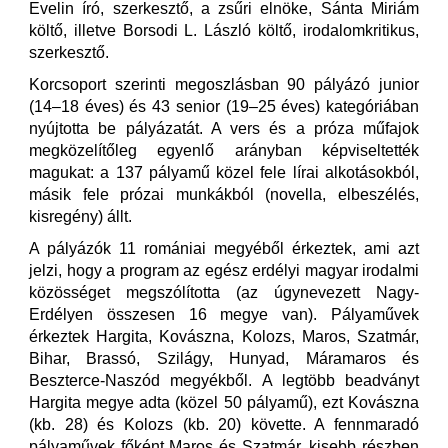
Evelin író, szerkesztő, a zsűri elnöke, Sánta Miriám
költő, illetve Borsodi L. László költő, irodalomkritikus,
szerkesztő.
Korcsoport szerinti megoszlásban 90 pályázó junior
(14–18 éves) és 43 senior (19–25 éves) kategóriában
nyújtotta be pályázatát. A vers és a próza műfajok
megközelítőleg egyenlő arányban képviseltették
magukat: a 137 pályamű közel fele lírai alkotásokból,
másik fele prózai munkákból (novella, elbeszélés,
kisregény) állt.
A pályázók 11 romániai megyéből érkeztek, ami azt
jelzi, hogy a program az egész erdélyi magyar irodalmi
közösséget megszólította (az úgynevezett Nagy-
Erdélyen összesen 16 megye van). Pályaművek
érkeztek Hargita, Kovászna, Kolozs, Maros, Szatmár,
Bihar, Brassó, Szilágy, Hunyad, Máramaros és
Beszterce-Naszód megyékből. A legtöbb beadványt
Hargita megye adta (közel 50 pályamű), ezt Kovászna
(kb. 28) és Kolozs (kb. 20) követte. A fennmaradó
pályaművek főként Maros és Szatmár, kisebb részben