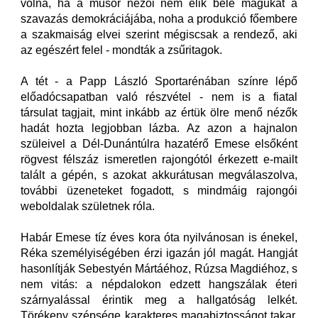
volna, ha a műsor nézői nem élik bele magukat a
szavazás demokráciájába, noha a produkció főembere
a szakmaiság elvei szerint mégiscsak a rendező, aki
az egészért felel - mondták a zsűritagok.
A tét - a Papp László Sportarénában színre lépő
előadócsapatban való részvétel - nem is a fiatal
társulat tagjait, mint inkább az értük ölre menő nézők
hadát hozta legjobban lázba. Az azon a hajnalon
szüleivel a Dél-Dunántúlra hazatérő Emese elsőként
rögvest félszáz ismeretlen rajongótól érkezett e-mailt
talált a gépén, s azokat akkurátusan megválaszolva,
további üzeneteket fogadott, s mindmáig rajongói
weboldalak születnek róla.
Habár Emese tíz éves kora óta nyilvánosan is énekel,
Réka személyiségében érzi igazán jól magát. Hangját
hasonlítják Sebestyén Mártáéhoz, Rúzsa Magdiéhoz, s
nem vitás: a népdalokon edzett hangszálak éteri
szárnyalással érintik meg a hallgatóság lelkét.
Törékeny szépsége karakteres magabiztosságot takar,