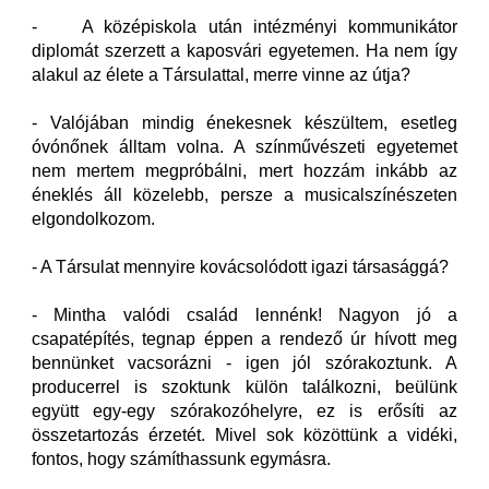
- A középiskola után intézményi kommunikátor
diplomát szerzett a kaposvári egyetemen. Ha nem így
alakul az élete a Társulattal, merre vinne az útja?
- Valójában mindig énekesnek készültem, esetleg
óvónőnek álltam volna. A színművészeti egyetemet
nem mertem megpróbálni, mert hozzám inkább az
éneklés áll közelebb, persze a musicalszínészeten
elgondolkozom.
- A Társulat mennyire kovácsolódott igazi társasággá?
- Mintha valódi család lennénk! Nagyon jó a
csapatépítés, tegnap éppen a rendező úr hívott meg
bennünket vacsorázni - igen jól szórakoztunk. A
producerrel is szoktunk külön találkozni, beülünk
együtt egy-egy szórakozóhelyre, ez is erősíti az
összetartozás érzetét. Mivel sok közöttünk a vidéki,
fontos, hogy számíthassunk egymásra.