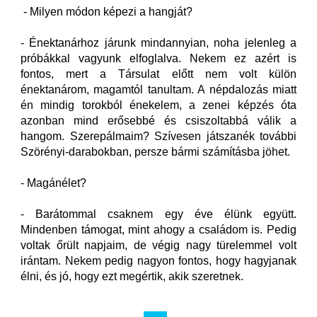
- Milyen módon képezi a hangját?
- Énektanárhoz járunk mindannyian, noha jelenleg a
próbákkal vagyunk elfoglalva. Nekem ez azért is
fontos, mert a Társulat előtt nem volt külön
énektanárom, magamtól tanultam. A népdalozás miatt
én mindig torokból énekelem, a zenei képzés óta
azonban mind erősebbé és csiszoltabbá válik a
hangom. Szerepálmaim? Szívesen játszanék további
Szörényi-darabokban, persze bármi számításba jöhet.
- Magánélet?
- Barátommal csaknem egy éve élünk együtt.
Mindenben támogat, mint ahogy a családom is. Pedig
voltak őrült napjaim, de végig nagy türelemmel volt
irántam. Nekem pedig nagyon fontos, hogy hagyjanak
élni, és jó, hogy ezt megértik, akik szeretnek.