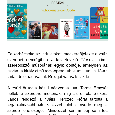
Felkorbácsolta az indulatokat, megkérdőjelezte a zsűri
szerepét nemrégiben a köztelevízió Társulat című
szereposztó műsorának egyik döntője, amelyben az
István, a király című rock-opera jubileumi, június 18-án
tartandó előadásának Rékáját választották ki.
A zsűri öt tagja közül négyen a jutai Torma Emesét
ítélték a szerepre méltónak, míg az elnök, Szikora
János rendező a rivális Herczeg Flórát tartotta a
legalkalmasabbnak, s ezzel utóbbi nyerte meg a
szerep lehetőségét. Mindezzel semmi baj sem lett