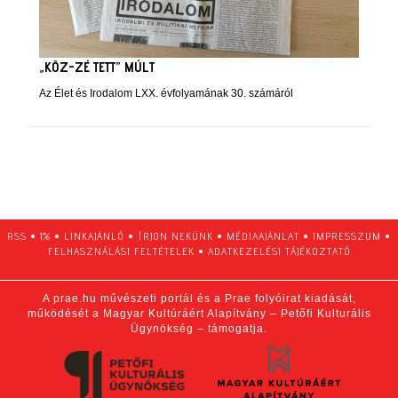
„KÖZ-ZÉ TETT” MÚLT
Az Élet és Irodalom LXX. évfolyamának 30. számáról
RSS
•
1%
•
LINKAJÁNLÓ
•
ÍRJON NEKÜNK
•
MÉDIAAJÁNLAT
•
IMPRESSZUM
•
FELHASZNÁLÁSI FELTÉTELEK
•
ADATKEZELÉSI TÁJÉKOZTATÓ
A prae.hu művészeti portál és a Prae folyóirat kiadását,
működését a Magyar Kultúráért Alapítvány – Petőfi Kulturális
Ügynökség – támogatja.