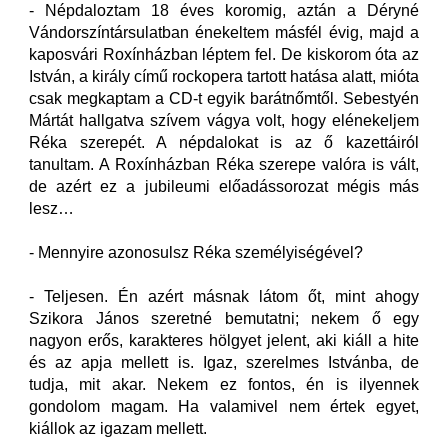
- Népdaloztam 18 éves koromig, aztán a Déryné
Vándorszíntársulatban énekeltem másfél évig, majd a
kaposvári Roxínházban léptem fel. De kiskorom óta az
István, a király című rockopera tartott hatása alatt, mióta
csak megkaptam a CD-t egyik barátnőmtől. Sebestyén
Mártát hallgatva szívem vágya volt, hogy elénekeljem
Réka szerepét. A népdalokat is az ő kazettáiról
tanultam. A Roxínházban Réka szerepe valóra is vált,
de azért ez a jubileumi előadássorozat mégis más
lesz…
- Mennyire azonosulsz Réka személyiségével?
- Teljesen. Én azért másnak látom őt, mint ahogy
Szikora János szeretné bemutatni; nekem ő egy
nagyon erős, karakteres hölgyet jelent, aki kiáll a hite
és az apja mellett is. Igaz, szerelmes Istvánba, de
tudja, mit akar. Nekem ez fontos, én is ilyennek
gondolom magam. Ha valamivel nem értek egyet,
kiállok az igazam mellett.