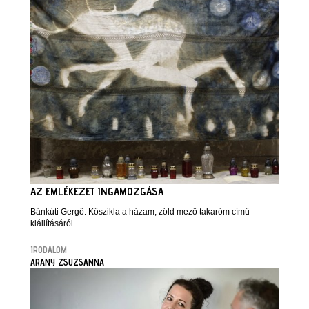
AZ EMLÉKEZET INGAMOZGÁSA
Bánkúti Gergő: Kőszikla a házam, zöld mező takaróm című
kiállításáról
IRODALOM
ARANY ZSUZSANNA