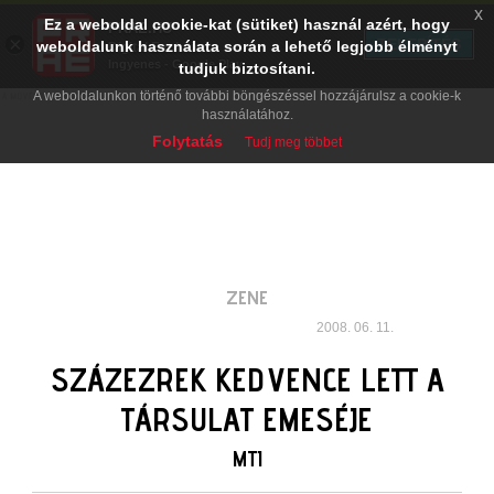
x
Ez a weboldal cookie-kat (sütiket) használ azért, hogy
PRAE.HU
×
TELEPÍTÉS
weboldalunk használata során a lehető legjobb élményt
Digital Evolution
Ingyenes - Google Play
tudjuk biztosítani.
A weboldalunkon történő további böngészéssel hozzájárulsz a cookie-k
használatához.
Folytatás
Tudj meg többet
ZENE
2008. 06. 11.
SZÁZEZREK KEDVENCE LETT A
TÁRSULAT EMESÉJE
MTI