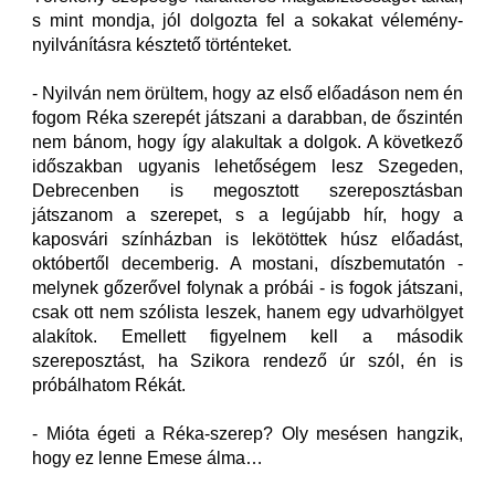
s mint mondja, jól dolgozta fel a sokakat vélemény-
nyilvánításra késztető történteket.
- Nyilván nem örültem, hogy az első előadáson nem én
fogom Réka szerepét játszani a darabban, de őszintén
nem bánom, hogy így alakultak a dolgok. A következő
időszakban ugyanis lehetőségem lesz Szegeden,
Debrecenben is megosztott szereposztásban
játszanom a szerepet, s a legújabb hír, hogy a
kaposvári színházban is lekötöttek húsz előadást,
októbertől decemberig. A mostani, díszbemutatón -
melynek gőzerővel folynak a próbái - is fogok játszani,
csak ott nem szólista leszek, hanem egy udvarhölgyet
alakítok. Emellett figyelnem kell a második
szereposztást, ha Szikora rendező úr szól, én is
próbálhatom Rékát.
- Mióta égeti a Réka-szerep? Oly mesésen hangzik,
hogy ez lenne Emese álma…