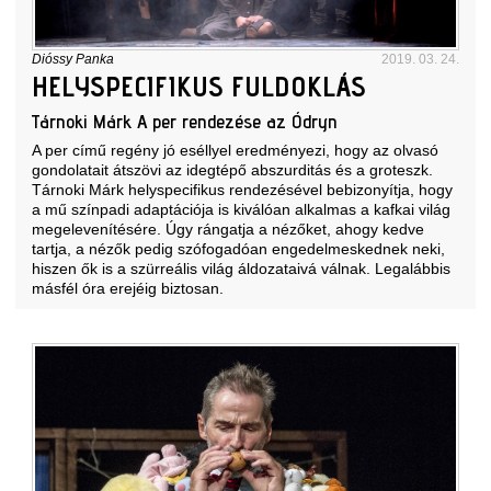
Dióssy Panka
2019. 03. 24.
HELYSPECIFIKUS FULDOKLÁS
Tárnoki Márk A per rendezése az Ódryn
A per című regény jó eséllyel eredményezi, hogy az olvasó
gondolatait átszövi az idegtépő abszurditás és a groteszk.
Tárnoki Márk helyspecifikus rendezésével bebizonyítja, hogy
a mű színpadi adaptációja is kiválóan alkalmas a kafkai világ
megelevenítésére. Úgy rángatja a nézőket, ahogy kedve
tartja, a nézők pedig szófogadóan engedelmeskednek neki,
hiszen ők is a szürreális világ áldozataivá válnak. Legalábbis
másfél óra erejéig biztosan.