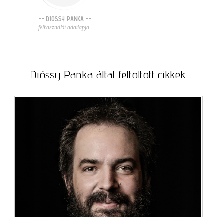
-- DIÓSSY PANKA --
felhasználói adatlapja
Dióssy Panka által feltöltött cikkek: