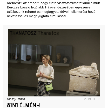
ráébreszti az embert, hogy élete visszafordíthatatlanul elmúlt.
Bérczes László legújabb Háy-rendezésében egyszerre
találkozunk rohanó és megfagyott idővel, felismerést hozó
nevetéssel és megnyugtató elmúlással.
Dióssy Panka
2019. 11. 18.
8IN1 ÉLMÉNY