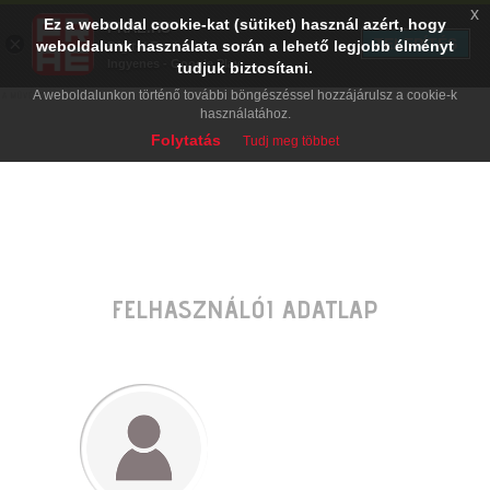
x
Ez a weboldal cookie-kat (sütiket) használ azért, hogy
PRAE.HU
×
TELEPÍTÉS
weboldalunk használata során a lehető legjobb élményt
Digital Evolution
Ingyenes - Google Play
tudjuk biztosítani.
A weboldalunkon történő további böngészéssel hozzájárulsz a cookie-k
használatához.
Folytatás
Tudj meg többet
FELHASZNÁLÓI ADATLAP