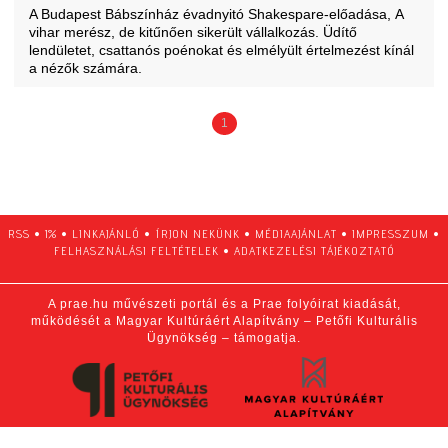
A Budapest Bábszínház évadnyitó Shakespare-előadása, A
vihar merész, de kitűnően sikerült vállalkozás. Üdítő
lendületet, csattanós poénokat és elmélyült értelmezést kínál
a nézők számára.
1
RSS
•
1%
•
LINKAJÁNLÓ
•
ÍRJON NEKÜNK
•
MÉDIAAJÁNLAT
•
IMPRESSZUM
•
FELHASZNÁLÁSI FELTÉTELEK
•
ADATKEZELÉSI TÁJÉKOZTATÓ
A prae.hu művészeti portál és a Prae folyóirat kiadását,
működését a Magyar Kultúráért Alapítvány – Petőfi Kulturális
Ügynökség – támogatja.