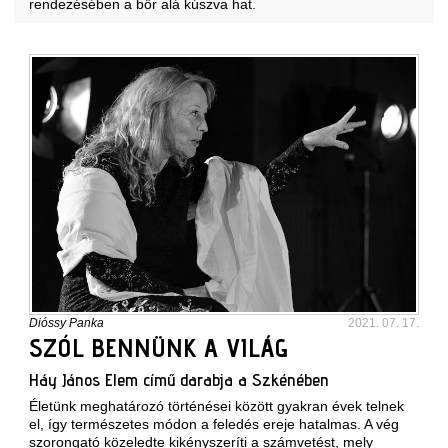
rendezésében a bőr alá kúszva hat.
Dióssy Panka
2021. 07. 17.
SZÓL BENNÜNK A VILÁG
Háy János Elem című darabja a Szkénében
Életünk meghatározó történései között gyakran évek telnek
el, így természetes módon a feledés ereje hatalmas. A vég
szorongató közeledte kikényszeríti a számvetést, mely