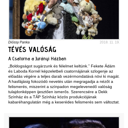
Dióssy Panka
2018. 11. 19.
TÉVÉS VALÓSÁG
A Csatorna a Jurányi Házban
„Boldogságot sugárzunk és félelmet keltünk.” Fekete Ádám
és Laboda Kornél képzeletbeli csatornájának szlogenje az
előadás végére a teljes darab vezérmondatává növi ki magát.
A hasfájásig fokozódó nevetés után megragadja a nézőt a
felismerés, miszerint a színpadon megelevenedő valóság
tulajdonképpen ijesztően ismerős. Szerencsére a Dekk
Színház és a TÁP Színház közös produkciójának
kabaréhangulatán még a keserédes felismerés sem változtat.