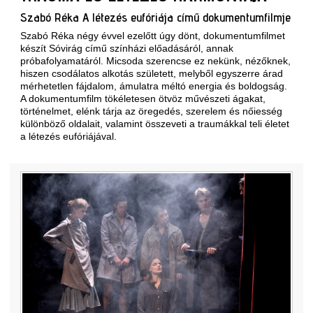
Szabó Réka A létezés eufóriája című dokumentumfilmje
Szabó Réka négy évvel ezelőtt úgy dönt, dokumentumfilmet
készít Sóvirág című színházi előadásáról, annak
próbafolyamatáról. Micsoda szerencse ez nekünk, nézőknek,
hiszen csodálatos alkotás született, melyből egyszerre árad
mérhetetlen fájdalom, ámulatra méltó energia és boldogság.
A dokumentumfilm tökéletesen ötvöz művészeti ágakat,
történelmet, elénk tárja az öregedés, szerelem és nőiesség
különböző oldalait, valamint összeveti a traumákkal teli életet
a létezés eufóriájával.