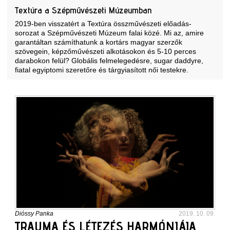
Textúra a Szépművészeti Múzeumban
2019-ben visszatért a Textúra összművészeti előadás-
sorozat a Szépművészeti Múzeum falai közé. Mi az, amire
garantáltan számíthatunk a kortárs magyar szerzők
szövegein, képzőművészeti alkotásokon és 5-10 perces
darabokon felül? Globális felmelegedésre, sugar daddyre,
fiatal egyiptomi szeretőre és tárgyiasított női testekre.
Dióssy Panka
2019. 10. 09.
TRAUMA ÉS LÉTEZÉS HARMÓNIÁJA