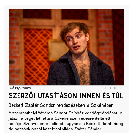
Dióssy Panka
2021. 10. 25.
SZERZŐI UTASÍTÁSON INNEN ÉS TÚL
Beckett Zsótér Sándor rendezésében a Szkénében
A szombathelyi Weöres Sándor Színház vendégelőadását, A
játszma végét láthatta a Szkéné szenvedésre ítéltetett
nézője. Szenvedésre ítéltetett, ugyanis a Beckett-darab rideg,
de hozzánk annál közelebbi világa Zsótér Sándor