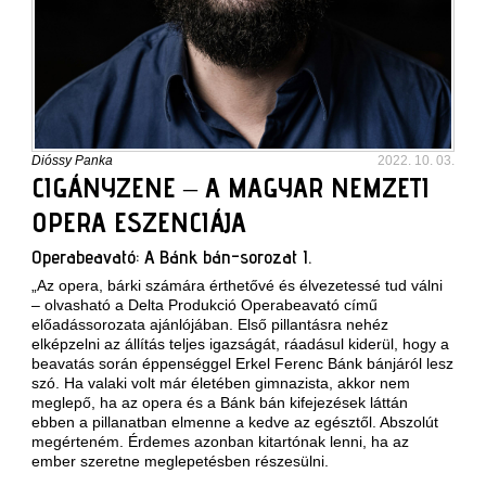
Dióssy Panka
2022. 10. 03.
CIGÁNYZENE – A MAGYAR NEMZETI
OPERA ESZENCIÁJA
Operabeavató: A Bánk bán-sorozat I.
„Az opera, bárki számára érthetővé és élvezetessé tud válni
– olvasható a Delta Produkció Operabeavató című
előadássorozata ajánlójában. Első pillantásra nehéz
elképzelni az állítás teljes igazságát, ráadásul kiderül, hogy a
beavatás során éppenséggel Erkel Ferenc Bánk bánjáról lesz
szó. Ha valaki volt már életében gimnazista, akkor nem
meglepő, ha az opera és a Bánk bán kifejezések láttán
ebben a pillanatban elmenne a kedve az egésztől. Abszolút
megérteném. Érdemes azonban kitartónak lenni, ha az
ember szeretne meglepetésben részesülni.