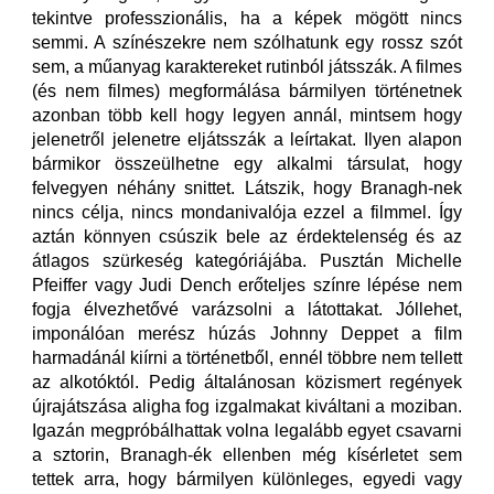
tekintve professzionális, ha a képek mögött nincs
semmi. A színészekre nem szólhatunk egy rossz szót
sem, a műanyag karaktereket rutinból játsszák. A filmes
(és nem filmes) megformálása bármilyen történetnek
azonban több kell hogy legyen annál, mintsem hogy
jelenetről jelenetre eljátsszák a leírtakat. Ilyen alapon
bármikor összeülhetne egy alkalmi társulat, hogy
felvegyen néhány snittet. Látszik, hogy Branagh-nek
nincs célja, nincs mondanivalója ezzel a filmmel. Így
aztán könnyen csúszik bele az érdektelenség és az
átlagos szürkeség kategóriájába. Pusztán Michelle
Pfeiffer vagy Judi Dench erőteljes színre lépése nem
fogja élvezhetővé varázsolni a látottakat. Jóllehet,
imponálóan merész húzás Johnny Deppet a film
harmadánál kiírni a történetből, ennél többre nem tellett
az alkotóktól. Pedig általánosan közismert regények
újrajátszása aligha fog izgalmakat kiváltani a moziban.
Igazán megpróbálhattak volna legalább egyet csavarni
a sztorin, Branagh-ék ellenben még kísérletet sem
tettek arra, hogy bármilyen különleges, egyedi vagy