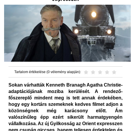
Tartalom értékelése (0 vélemény alapján):
Sokan várhatták Kenneth Branagh Agatha Christie-
adaptációjának moziba kerülését. A rendező-
főszereplő mindent meg is tett annak érdekében,
hogy egy kortárs szemeknek kedves filmet adjon a
közönségnek még karácsony előtt. Ám
valószínűleg épp ezért sikerült harmatgyengén
vállalkozása. Az új Gyilkosság az Orient expresszen
nem csupán giccses, hanem teljesen érdektelen és