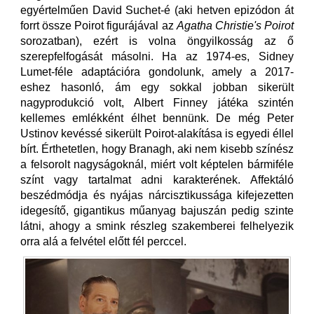
egyértelműen David Suchet-é (aki hetven epizódon át
forrt össze Poirot figurájával az
Agatha Christie's Poirot
sorozatban), ezért is volna öngyilkosság az ő
szerepfelfogását másolni. Ha az 1974-es, Sidney
Lumet-féle adaptációra gondolunk, amely a 2017-
eshez hasonló, ám egy sokkal jobban sikerült
nagyprodukció volt, Albert Finney játéka szintén
kellemes emlékként élhet bennünk. De még Peter
Ustinov kevéssé sikerült Poirot-alakítása is egyedi éllel
bírt. Érthetetlen, hogy Branagh, aki nem kisebb színész
a felsorolt nagyságoknál, miért volt képtelen bármiféle
színt vagy tartalmat adni karakterének. Affektáló
beszédmódja és nyájas nárcisztikussága kifejezetten
idegesítő, gigantikus műanyag bajuszán pedig szinte
látni, ahogy a smink részleg szakemberei felhelyezik
orra alá a felvétel előtt fél perccel.