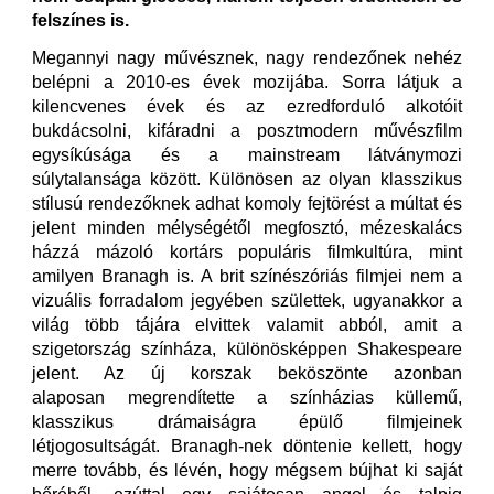
felszínes is.
Megannyi nagy művésznek, nagy rendezőnek nehéz
belépni a 2010-es évek mozijába. Sorra látjuk a
kilencvenes évek és az ezredforduló alkotóit
bukdácsolni, kifáradni a posztmodern művészfilm
egysíkúsága és a mainstream látványmozi
súlytalansága között. Különösen az olyan klasszikus
stílusú rendezőknek adhat komoly fejtörést a múltat és
jelent minden mélységétől megfosztó, mézeskalács
házzá mázoló kortárs populáris filmkultúra, mint
amilyen Branagh is. A brit színészóriás filmjei nem a
vizuális forradalom jegyében születtek, ugyanakkor a
világ több tájára elvittek valamit abból, amit a
szigetország színháza, különösképpen Shakespeare
jelent. Az új korszak beköszönte azonban
alaposan megrendítette a színházias küllemű,
klasszikus drámaiságra épülő filmjeinek
létjogosultságát. Branagh-nek döntenie kellett, hogy
merre tovább, és lévén, hogy mégsem bújhat ki saját