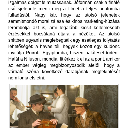
izgalmas dolgot felmutassanak. Jóformán csak a finálé
csúcsjelenete menti meg a filmet a teljes unalomba
fulladástól. Nagy kár, hogy az utolsó jelenetek
semmitmondó moralizálása és kínos marketing-húzása
lerombolja azt is, ami legalább kicsit kellemesebb
érzésekkel bocsátaná útjára a nézőket. Az utolsó
snittben ugyanis meglebegtetik egy esetleges folytatás
lehetőségét: a havas téli hegyek között egy küldönc
invitálja Poirot-t Egyiptomba, hiszen haláleset történt.
Halál a Níluson, mondja. Itt érkezik el az a pont, amikor
az ember végleg megbizonyosodik afelől, hogy a
várható széria következő darabjának megtekintését
nem fogja elsietni.