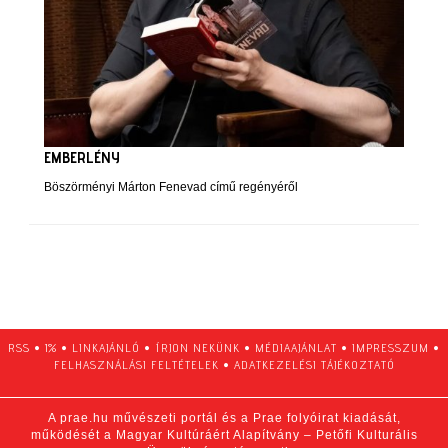
EMBERLÉNY
Böszörményi Márton Fenevad című regényéről
RSS
•
1%
•
LINKAJÁNLÓ
•
ÍRJON NEKÜNK
•
MÉDIAAJÁNLAT
•
IMPRESSZUM
•
FELHASZNÁLÁSI FELTÉTELEK
•
ADATKEZELÉSI TÁJÉKOZTATÓ
A prae.hu művészeti portál és a Prae folyóirat kiadását,
működését a Magyar Kultúráért Alapítvány – Petőfi Kulturális