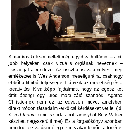
A maníros külcsín mellett még egy divathullámot – amit
jobb helyeken csak vizuális orgiának neveznek –
kiszolgál a rendező. Az összhatás valamelyest még
emlékeztet is Wes Anderson mesefiguráira, csakhogy
ebből a filmből teljességel hiányzik az eredetiség és a
kreativitás. Kiváltképp fájdalmas, hogy az egész két
órát átlengi egy üres moralizáló szándék. Agatha
Christie-nek nem ez az egyetlen műve, amelyben
direkt módon társadalmi-erkölcsi kérdéseket vet fel (ld.
A vád tanúja
című színdarabot, amelyből Billy Wilder
készített nagyszerű filmet). Ez a forgatókönyv azonban
nem tud, de valószínűleg nem is akar felnőni a történet