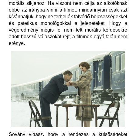
morális síkjához. Ha viszont nem célja az alkotóknak
ebbe az irányba vinni a filmet, mindannyian csak azt
kívánhatjuk, hogy ne terheljék falvédő bölcsességekkel
és patetikus monológokkal a jeleneteket. Hogy a
végeredmény mégis fel nem tett morális kérdésekre
adott hosszú válaszokat rejt, a filmnek egyáltalán nem
erénye.
Sovány vígasz, hogy a rendezés a külsőségeket