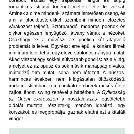
bőréből, ezúttal egy sajátosan angol és talpig
romantikus stílusú történet mellett tette le voksát.
Aminek a címe mindenki számára ismerősen cseng, és
ami a blockbusterekkel szembeni minden előzetes
várakozást teljesít. Sztárparádé, modoros poénok és
olykor egészen lenyűgöző látvány várják a nézőket.
Csakhogy ez a művészi ars poetica két alapvető
problémát is felvet. Egyrészt erre épül a kortárs filmek
minimum fele, tehát egy eleve sablonos irányba mutat.
Akad viszont egy sokkal súlyosabb gond is: az a világ,
amelyet ez az opusz és sok másik manapság divatos,
múltidéző film mutat, soha nem létezett. A húszas-
harmincas években nem kifogástalan öltözködésű,
irodalmi stílusban kommunikáló emberek mesés élete
zajlott, finom swing zenével a háttérben. A
Gyilkosság
az Orient expresszen
a nosztalgiázás legsötétebb
oldalát mutatja: részletekig menően idealizál egy
korszakot, és megpróbálja igaznak eladni ezt a kitalált
világot.