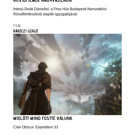
RÖVIDFILMEK NAGYVÁSZNON
Interjú Deák Dániellel, a Friss Hús Budapesti Nemzetközi
Rövidfilmfesztivál alapító-igazgatójával
FILM
RÁKÓCZI GERGŐ
MIELŐTT MIND FÜSTTÉ VÁLUNK
Clair Obscur: Expedition 33