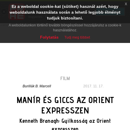
x
Ez a weboldal cookie-kat (sütiket) használ azért, hogy
PRAE.HU
×
TELEPÍTÉS
weboldalunk használata során a lehető legjobb élményt
Digital Evolution
Ingyenes - Google Play
tudjuk biztosítani.
A weboldalunkon történő további böngészéssel hozzájárulsz a cookie-k
használatához.
Folytatás
Tudj meg többet
FILM
Burillák B. Marcell
2017. 11. 17.
MANÍR ÉS GICCS AZ ORIENT
EXPRESSZEN
Kenneth Branagh: Gyilkosság az Orient
expresszen