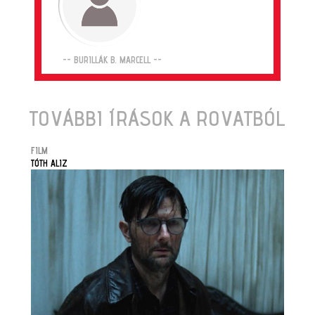
-- BURILLÁK B. MARCELL --
TOVÁBBI ÍRÁSOK A ROVATBÓL
FILM
TÓTH ALIZ