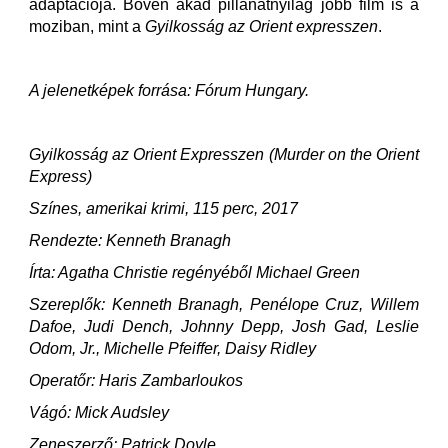
adaptációja. Bőven akad pillanatnyilag jobb film is a
moziban, mint a
Gyilkosság az Orient expresszen
.
A jelenetképek forrása: Fórum Hungary.
Gyilkosság az Orient Expresszen (Murder on the Orient
Express)
Színes, amerikai krimi, 115 perc, 2017
Rendezte: Kenneth Branagh
Írta: Agatha Christie regényéből Michael Green
Szereplők: Kenneth Branagh, Penélope Cruz, Willem
Dafoe, Judi Dench, Johnny Depp, Josh Gad, Leslie
Odom, Jr., Michelle Pfeiffer, Daisy Ridley
Operatőr: Haris Zambarloukos
Vágó: Mick Audsley
Zeneszerző: Patrick Doyle