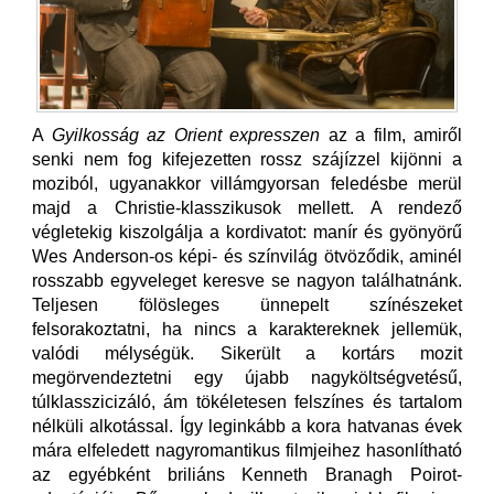
A
Gyilkosság az Orient expresszen
az a film, amiről
senki nem fog kifejezetten rossz szájízzel kijönni a
moziból, ugyanakkor villámgyorsan feledésbe merül
majd a Christie-klasszikusok mellett. A rendező
végletekig kiszolgálja a kordivatot: manír és gyönyörű
Wes Anderson-os képi- és színvilág ötvöződik, aminél
rosszabb egyveleget keresve se nagyon találhatnánk.
Teljesen fölösleges ünnepelt színészeket
felsorakoztatni, ha nincs a karaktereknek jellemük,
valódi mélységük. Sikerült a kortárs mozit
megörvendeztetni egy újabb nagyköltségvetésű,
túlklasszicizáló, ám tökéletesen felszínes és tartalom
nélküli alkotással. Így leginkább a kora hatvanas évek
mára elfeledett nagyromantikus filmjeihez hasonlítható
az egyébként briliáns Kenneth Branagh Poirot-