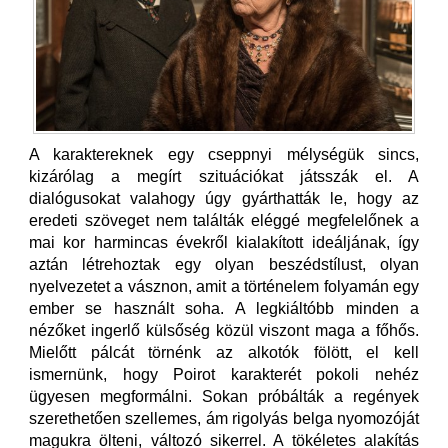
A karaktereknek egy cseppnyi mélységük sincs,
kizárólag a megírt szituációkat játsszák el. A
dialógusokat valahogy úgy gyárthatták le, hogy az
eredeti szöveget nem találták eléggé megfelelőnek a
mai kor harmincas évekről kialakított ideáljának, így
aztán létrehoztak egy olyan beszédstílust, olyan
nyelvezetet a vásznon, amit a történelem folyamán egy
ember se használt soha. A legkiáltóbb minden a
nézőket ingerlő külsőség közül viszont maga a főhős.
Mielőtt pálcát törnénk az alkotók fölött, el kell
ismernünk, hogy Poirot karakterét pokoli nehéz
ügyesen megformálni. Sokan próbálták a regények
szerethetően szellemes, ám rigolyás belga nyomozóját
magukra ölteni, változó sikerrel. A tökéletes alakítás