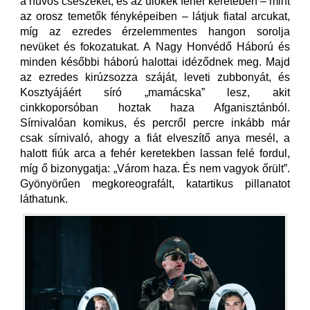
a hűvös csészéket, és az ülőkék fehér keretében – mint
az orosz temetők fényképeiben – látjuk fiatal arcukat,
míg az ezredes érzelemmentes hangon sorolja
nevüket és fokozatukat. A Nagy Honvédő Háború és
minden későbbi háború halottai idéződnek meg. Majd
az ezredes kirúzsozza száját, leveti zubbonyát, és
Kosztyájáért síró „mamácska” lesz, akit
cinkkoporsóban hoztak haza Afganisztánból.
Sírnivalóan komikus, és percről percre inkább már
csak sírnivaló, ahogy a fiát elveszítő anya mesél, a
halott fiúk arca a fehér keretekben lassan felé fordul,
míg ő bizonygatja: „Várom haza. És nem vagyok őrült”.
Gyönyörűen megkoreografált, katartikus pillanatot
láthatunk.