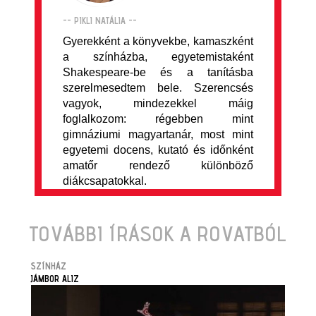
-- PIKLI NATÁLIA --
Gyerekként a könyvekbe, kamaszként
a színházba, egyetemistaként
Shakespeare-be és a tanításba
szerelmesedtem bele. Szerencsés
vagyok, mindezekkel máig
foglalkozom: régebben mint
gimnáziumi magyartanár, most mint
egyetemi docens, kutató és időnként
amatőr rendező különböző
diákcsapatokkal.
TOVÁBBI ÍRÁSOK A ROVATBÓL
SZÍNHÁZ
JÁMBOR ALIZ