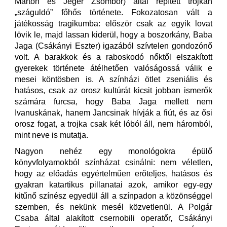
Márton és Jéger Zsombor) által repített trojkán
„száguldó” főhős története. Fokozatosan vált a
játékosság tragikumba: először csak az egyik lovat
lövik le, majd lassan kiderül, hogy a boszorkány, Baba
Jaga (Csákányi Eszter) igazából szívtelen gondozónő
volt. A barakkok és a raboskodó nőktől elszakított
gyerekek története átélhetően valóságossá válik e
mesei köntösben is. A színházi ötlet zseniális és
hatásos, csak az orosz kultúrát kicsit jobban ismerők
számára furcsa, hogy Baba Jaga mellett nem
Ivanuskának, hanem Jancsinak hívják a fiút, és az ősi
orosz fogat, a trojka csak két lóból áll, nem háromból,
mint neve is mutatja.
Nagyon nehéz egy monológokra épülő
könyvfolyamokból színházat csinálni: nem véletlen,
hogy az előadás egyértelműen erőteljes, hatásos és
gyakran katartikus pillanatai azok, amikor egy-egy
kitűnő színész egyedül áll a színpadon a közönséggel
szemben, és nekünk mesél közvetlenül. A Polgár
Csaba által alakított csernobili operatőr, Csákányi