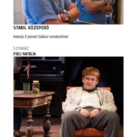
STABIL KÖZÉPERŐ
Interjú Czeizel Gábor rendezővel
SZÍNHÁZ
PIKLI NATÁLIA