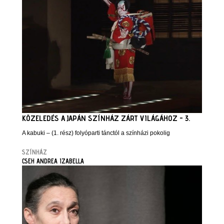
KÖZELEDÉS A JAPÁN SZÍNHÁZ ZÁRT VILÁGÁHOZ - 3.
A kabuki – (1. rész) folyóparti tánctól a színházi pokolig
SZÍNHÁZ
CSEH ANDREA IZABELLA