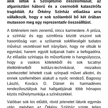
akik látták a Szovjetunió összeomlását, az
afganisztáni háború és a csernobili katasztrófa
tragédiáit. Az Örkény Színház előadása arra
vállalkozik, hogy e sok szólamból bő két órában
mutasson meg egy reprezentatív összeállítást.
A történelem nem zenemű, nincs karmestere. A próza,
a színház és egy szimfónia között viszont sok
hasonlóság van: a szólamok sokféleségét tudatos
művészi vezetéssel kell irányítani, hogy ne oltsák ki
egymást, hanem együtt tudjanak hatni a befogadóra.
Az előadás színlapja és műsorfüzete is hangsúlyozza,
hogy a vaskos kötetekből és sok tucatnyi
élettörténetből kollázs-technikával, mozaikos
szerkezettel lehetett csak színpadi művet alkotni, és
ennek szellemében alakult a nyolc rendező, Bagossy
László, Kovács D. Dániel és harmadéves
rendezőosztályuk hat hallgatójának több hónapos
közös műhelymunkája a színészekkel.
Valóban sok kis etűdöt, rövid jelenetet látunk egymás
után, melyben az Örkény Színház szinte teljes