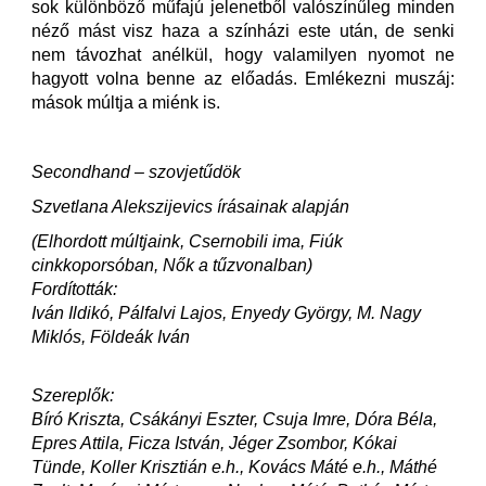
sok különböző műfajú jelenetből valószínűleg minden
néző mást visz haza a színházi este után, de senki
nem távozhat anélkül, hogy valamilyen nyomot ne
hagyott volna benne az előadás. Emlékezni muszáj:
mások múltja a miénk is.
Secondhand – szovjetűdök
Szvetlana Alekszijevics írásainak alapján
(Elhordott múltjaink, Csernobili ima, Fiúk
cinkkoporsóban, Nők a tűzvonalban)
Fordították:
Iván Ildikó, Pálfalvi Lajos, Enyedy György, M. Nagy
Miklós, Földeák Iván
Szereplők:
Bíró Kriszta, Csákányi Eszter, Csuja Imre, Dóra Béla,
Epres Attila, Ficza István, Jéger Zsombor, Kókai
Tünde, Koller Krisztián e.h., Kovács Máté e.h., Máthé