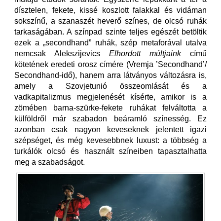
dísztelen, fekete, kissé koszlott falakkal és vidáman
sokszínű, a szanaszét heverő színes, de olcsó ruhák
tarkaságában. A színpad szinte teljes egészét betöltik
ezek a „secondhand” ruhák, szép metaforával utalva
nemcsak Alekszijevics
Elhordott múltjaink
című
kötetének eredeti orosz címére (Vremja ’Secondhand’/
Secondhand-idő), hanem arra látványos változásra is,
amely a Szovjetunió összeomlását és a
vadkapitalizmus megjelenését kísérte, amikor is a
zömében barna-szürke-fekete ruhákat felváltotta a
külföldről már szabadon beáramló színesség. Ez
azonban csak nagyon keveseknek jelentett igazi
szépséget, és még kevesebbnek luxust: a többség a
turkálók olcsó és használt színeiben tapasztalhatta
meg a szabadságot.