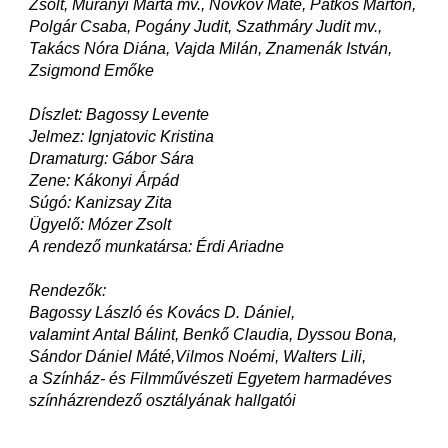
Zsolt, Murányi Márta mv., Novkov Máté, Patkós Márton,
Polgár Csaba, Pogány Judit, Szathmáry Judit mv.,
Takács Nóra Diána, Vajda Milán, Znamenák István,
Zsigmond Emőke
Díszlet: Bagossy Levente
Jelmez: Ignjatovic Kristina
Dramaturg: Gábor Sára
Zene: Kákonyi Árpád
Súgó: Kanizsay Zita
Ügyelő: Mózer Zsolt
A rendező munkatársa: Érdi Ariadne
Rendezők:
Bagossy László és Kovács D. Dániel,
valamint Antal Bálint, Benkő Claudia, Dyssou Bona,
Sándor Dániel Máté,Vilmos Noémi, Walters Lili,
a Színház- és Filmművészeti Egyetem harmadéves
színházrendező osztályának hallgatói