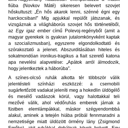
fiúba (Novkov Máté) sikeresen belevert szovjet
hőskultuszt: „Én hős akarok lenni, szénné égni egy
harckocsiban!” Míg apjukkal repülőt játszanak, és
vizsgáznak a világháborús szovjet hős történetéből,
az
Egy igaz ember
című Polevoj-regényből (amit a
magyar gyerekek is gyakran jutalomkönyvként kaptak
a szocializmusban), egyszerre elgondolkodtató és
szórakoztató a jelenet. Abszurditásában hiteles és
sokatmondóan ironikus-tragikus a fiait szerető katona
apa nevelési alapvetése: „Apátok arról álmodozik,
hogy jelentkeztek a háborúba”.
A színes-olcsó ruhák alkotta tér többször válik
jelentésteli színházi eszközzé: a csernobili
sugárfertőzött vadakat jeleníti meg a hokedlin üldögélő
és mesélő vadászok körül, vagy halottakkal teli
mezővé válik, ahol védőruhás emberek járnak a
füstben elemlámpákkal, máskor szégyendombbá
alakul, aminek a tetején hiába próbál fennmaradni a
nemzetisége miatt üldözött örmény lány (Zsigmond
Emőke), akit ruhákkal dobálnak kövek helyett. Egy