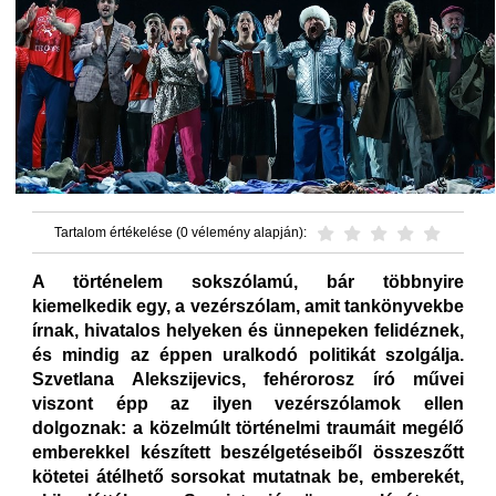
Tartalom értékelése (0 vélemény alapján):
A történelem sokszólamú, bár többnyire
kiemelkedik egy, a vezérszólam, amit tankönyvekbe
írnak, hivatalos helyeken és ünnepeken felidéznek,
és mindig az éppen uralkodó politikát szolgálja.
Szvetlana Alekszijevics, fehérorosz író művei
viszont épp az ilyen vezérszólamok ellen
dolgoznak: a közelmúlt történelmi traumáit megélő
emberekkel készített beszélgetéseiből összeszőtt
kötetei átélhető sorsokat mutatnak be, emberekét,