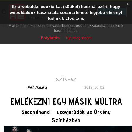
x
Ez a weboldal cookie-kat (sütiket) használ azért, hogy
PRAE.HU
×
TELEPÍTÉS
weboldalunk használata során a lehető legjobb élményt
Digital Evolution
Ingyenes - Google Play
tudjuk biztosítani.
A weboldalunkon történő további böngészéssel hozzájárulsz a cookie-k
használatához.
Folytatás
Tudj meg többet
SZÍNHÁZ
Pikli Natália
2018. 10. 02.
EMLÉKEZNI EGY MÁSIK MÚLTRA
Secondhand – szovjetűdők az Örkény
Színházban