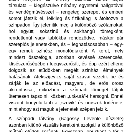
társulata – kiegészülve néhány egyetemi hallgatóval
és vendégművésszel – rengeteg szerepet és emberi
sorsot játszik el, lelkileg és fizikailag is átöltözve a
színpadon. Így jelenítik meg a különböző szólamokat:
hol együtt, sokszínű és sokhangú tömegként,
rendetlenül vagy tablókba rendeződve, máskor pár
szereplős jelenetekben, és – leghatásosabban – egy-
egy remek színész monológjaként. A keret, mely
mindezt összefogja, azonban kevéssé szerencsés,
klisészerűségében leegyszerűsíti, és épp ezért ellene
dolgozik az etűdökben megélt színházi élmények
hatásának. Alekszijevics saját szavai vezetik be és
zárják le az előadást, magyarul, de erős orosz
akcentussal, miközben a színpadi tömeget látjuk
ütemesen tapsolni, közben „urá-urá”-t harsogni. Ennél
viszont bonyolultabb a „szovik” és oroszok története,
mint ahogy azt maguk a jelenetek szépen jelzik.
A színpadi látvány (Bagossy Levente díszlete)
azonban kitűnő vizuális keretként szolgál a különböző
műfajú etűdök sorának. Egyszerre lepukkant a tér a