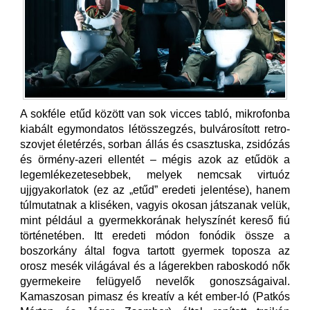
A sokféle etűd között van sok vicces tabló, mikrofonba
kiabált egymondatos létösszegzés, bulvárosított retro-
szovjet életérzés, sorban állás és csasztuska, zsidózás
és örmény-azeri ellentét – mégis azok az etűdök a
legemlékezetesebbek, melyek nemcsak virtuóz
ujjgyakorlatok (ez az „etűd” eredeti jelentése), hanem
túlmutatnak a kliséken, vagyis okosan játszanak velük,
mint például a gyermekkorának helyszínét kereső fiú
történetében. Itt eredeti módon fonódik össze a
boszorkány által fogva tartott gyermek toposza az
orosz mesék világával és a lágerekben raboskodó nők
gyermekeire felügyelő nevelők gonoszságaival.
Kamaszosan pimasz és kreatív a két ember-ló (Patkós