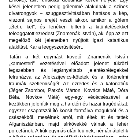
kései jelenetben pedig gólemmé alakulnak a színes
divatrongyok – szuggesztivitásában hatásos a kép,
viszont sajnos erejét veszti akkor, amikor a gólem
„életre kel”, és fenéken billenti a kitüntetésekkel
teleaggatott ezredest (Znamenák István), aki épp az ezt
megelőző két jelenetben nyújtott igazi katartikus
alakítást. Kár a leegyszerűsítésért.
Talán a két egymást követő, Znamenák István
„karmesteri” vezetésével előadott jelenet tükrözi
legszebben és legárnyaltabb jelentésrétegekkel
felruházva az Alekszijevics-kötetek és a történelmi
traumák szellemiségét. Az ezredes és a katonafiúk
(Jéger Zsombor, Patkós Márton, Kovács Máté, Dóra
Béla, Novkov Máté) egy-egy vécécsészével a
kezükben jelenítik meg a harctéri és hazai tragédiákat:
egyszer csapatszállító kocsit formálva magukból és a
csészékből, mesélnek arról, mit éltek át és tettek
Afganisztánban, majd sírkövekké válnak a fehér
porcelánok. A fiúk egymás után leülnek, némán átölelik