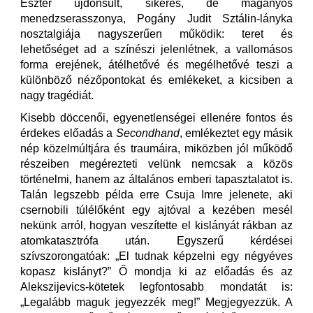
Eszter újdonsült, sikeres, de magányos
menedzserasszonya, Pogány Judit Sztálin-lányka
nosztalgiája nagyszerűen működik: teret és
lehetőséget ad a színészi jelenlétnek, a vallomásos
forma erejének, átélhetővé és megélhetővé teszi a
különböző nézőpontokat és emlékeket, a kicsiben a
nagy tragédiát.
Kisebb döccenői, egyenetlenségei ellenére fontos és
érdekes előadás a
Secondhand
, emlékeztet egy másik
nép közelmúltjára és traumáira, miközben jól működő
részeiben megérezteti velünk nemcsak a közös
történelmi, hanem az általános emberi tapasztalatot is.
Talán legszebb példa erre Csuja Imre jelenete, aki
csernobili túlélőként egy ajtóval a kezében mesél
nekünk arról, hogyan veszítette el kislányát rákban az
atomkatasztrófa után. Egyszerű kérdései
szívszorongatóak: „El tudnak képzelni egy négyéves
kopasz kislányt?” Ő mondja ki az előadás és az
Alekszijevics-kötetek legfontosabb mondatát is:
„Legalább maguk jegyezzék meg!” Megjegyezzük. A