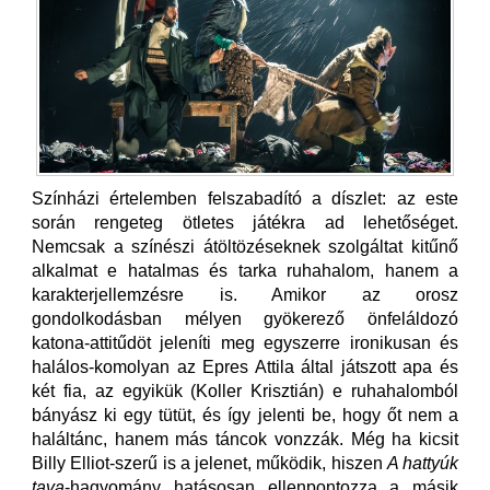
Színházi értelemben felszabadító a díszlet: az este
során rengeteg ötletes játékra ad lehetőséget.
Nemcsak a színészi átöltözéseknek szolgáltat kitűnő
alkalmat e hatalmas és tarka ruhahalom, hanem a
karakterjellemzésre is. Amikor az orosz
gondolkodásban mélyen gyökerező önfeláldozó
katona-attitűdöt jeleníti meg egyszerre ironikusan és
halálos-komolyan az Epres Attila által játszott apa és
két fia, az egyikük (Koller Krisztián) e ruhahalomból
bányász ki egy tütüt, és így jelenti be, hogy őt nem a
haláltánc, hanem más táncok vonzzák. Még ha kicsit
Billy Elliot-szerű is a jelenet, működik, hiszen
A hattyúk
tava
-hagyomány hatásosan ellenpontozza a másik