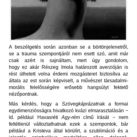
A beszélgetés során azonban se a börtönjelenetről,
se a trauma szempontjáról nem esett szó, amit már
csak azért is sajnáltam, mert úgy gondolom,
hogy ez akár Részeg Imola határozott averzióján is
rést üthetett volna érdemi mozgásteret biztosítva az
általa az est során képviselt, a művészet társadalmi-
morális felelősségére erősebb hangsúlyt fektető
nézőpontnak.
Más kérdés, hogy a
Szövegkáprázat
nak a formai
egydimenziósságra hivatkozó kvázi elmarasztalásán −
ld. például Havasréti
Agy-rém
című írását − nem
feltétlenül változtathatnak ezek a szempontok, bár
például a Kristeva által körülírt, a szublimáció és a