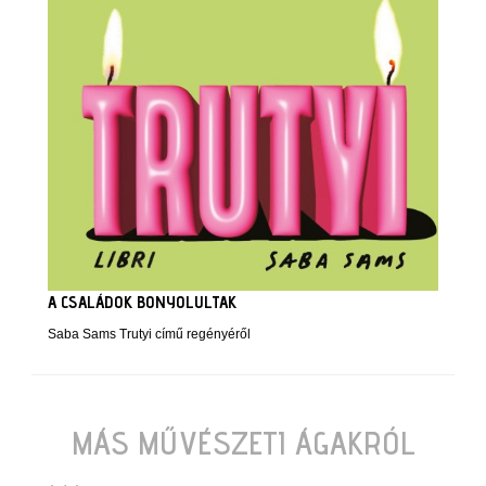
A CSALÁDOK BONYOLULTAK
Saba Sams Trutyi című regényéről
MÁS MŰVÉSZETI ÁGAKRÓL