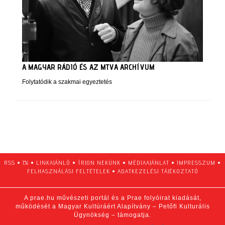
A MAGYAR RÁDIÓ ÉS AZ MTVA ARCHÍVUM
Folytatódik a szakmai egyeztetés
RSS
•
1%
•
LINKAJÁNLÓ
•
ÍRJON NEKÜNK
•
MÉDIAAJÁNLAT
•
IMPRESSZUM
•
FELHASZNÁLÁSI FELTÉTELEK
•
ADATKEZELÉSI TÁJÉKOZTATÓ
A prae.hu művészeti portál és a Prae folyóirat kiadását,
működését a Magyar Kultúráért Alapítvány – Petőfi Kulturális
Ügynökség – támogatja.