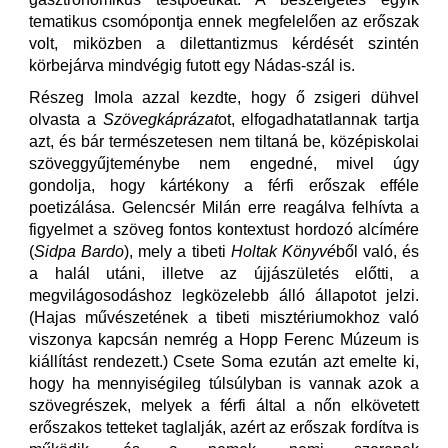
tematikus csomópontja ennek megfelelően az erőszak
volt, miközben a dilettantizmus kérdését szintén
körbejárva mindvégig futott egy Nádas-szál is.
Részeg Imola azzal kezdte, hogy ő zsigeri dühvel
olvasta a
Szövegkáprázat
ot, elfogadhatatlannak tartja
azt, és bár természetesen nem tiltaná be, középiskolai
szöveggyűjteménybe nem engedné, mivel úgy
gondolja, hogy kártékony a férfi erőszak efféle
poetizálása. Gelencsér Milán erre reagálva felhívta a
figyelmet a szöveg fontos kontextust hordozó alcímére
(
Sidpa Bardo
), mely a tibeti
Holtak Könyvé
ből való, és
a halál utáni, illetve az újjászületés előtti, a
megvilágosodáshoz legközelebb álló állapotot jelzi.
(Hajas művészetének a tibeti misztériumokhoz való
viszonya kapcsán nemrég a Hopp Ferenc Múzeum is
kiállítást rendezett.) Csete Soma ezután azt emelte ki,
hogy ha mennyiségileg túlsúlyban is vannak azok a
szövegrészek, melyek a férfi által a nőn elkövetett
erőszakos tetteket taglalják, azért az erőszak fordítva is