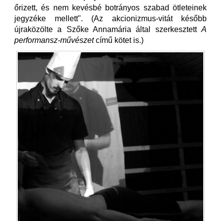
őrizett, és nem kevésbé botrányos szabad ötleteinek
jegyzéke mellett". (Az akcionizmus-vitát később
újraközölte a Szőke Annamária által szerkesztett
A
performansz-művészet
című kötet is.)