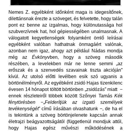
Nemes Z. egyébként időnként maga is idegesítőnek,
dilettánsnak érezte a szöveget, és felvetette, hogy talán
pont ez benne az izgalmas, hogy különutassága hol
szubverzívnek hat, hol gépiességében unalmasnak. A
válogatott kegyetlenségek folyamként ömlő leírásai
egyébként valóban hathatnak önmagáért valónak,
azonban nem igaz, ahogy azt például Nádas mondja
még az
Évkönyv
ben, hogy a szöveg második
részében, a levelekben már ne lenne semmi „az
erőszak és a szenvedés szavainak tiszta akcióján”
kívül. Az utolsó előtti levélben esik szó ugyanis a
börtönélményről. Az egyébként zsidó Hajas tizenkilenc
évesen 14 hónapot töltött börtönben „zsidózás” miatt −
ennek részleteiről többek között Szőnyei Tamás
Kék
fénytörésben
−„
Felderítjük az izgató személyek
tevékenységét
” című írásában olvashatunk −, de ha el
is tekintünk a szöveg börtönjelenete kapcsán annak
életrajzi beágyazottságától (függetlenül mondjuk attól,
hogy Hajas egész művészi működésének a