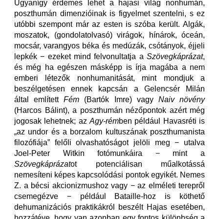
Ugyanígy érdemes lehet a hajasi világ nonhumán,
poszthumán dimenzióinak is figyelmet szentelni, s ez
utóbbi szempont már az esten is szóba került. Algák,
moszatok, (gondolatolvasó) virágok, hínárok, óceán,
mocsár, varangyos béka és medúzák, csótányok, éjjeli
lepkék − ezeket mind felvonultatja a
Szövegkáprázat
,
és még ha egészen másképp is írja magába a nem
emberi létezők nonhumanitását, mint mondjuk a
beszélgetésen ennek kapcsán a Gelencsér Milán
által említett
Fém
(Bartók Imre) vagy
Naiv növény
(Harcos Bálint), a poszthumán nézőpontok azért még
jogosak lehetnek; az
Agy-rém
ben például Havasréti is
„az undor és a borzalom kultuszának poszthumanista
filozófiája” felőli olvashatóságot jelöli meg − utalva
Joel-Peter Witkin fotómunkáira − mint a
Szövegkáprázat
ot potenciálisan műalkotássá
nemesíteni képes kapcsolódási pontok egyikét. Nemes
Z. a bécsi akcionizmushoz vagy − az elméleti terepről
csemegézve − például Bataille-hoz is köthető
dehumanizációs praktikákról beszélt Hajas esetében,
hozzátéve, hogy van azonban egy fontos különbség a