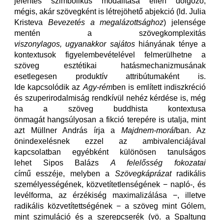
jelentés szimbolikus modalitása ellen dolgozó,
mégis, akár szövegként is létrejöhető abjekció (ld. Julia
Kristeva
Bevezetés a megalázottsághoz
) jelensége
mentén a szövegkomplexitás
viszonylagos, ugyanakkor sajátos
hiányának ténye a
kontextusok figyelembevételével felmerülhetne a
szöveg esztétikai hatásmechanizmusának
esetlegesen produktív attribútumaként is.
Ide kapcsolódik az
Agy-rém
ben is említett indiszkréció
és szuperirodalmiság rendkívül nehéz kérdése is, még
ha a szöveg buddhista kontextusa
önmagát hangsúlyosan a fikció terepére is utalja, mint
azt Müllner András írja a
Majdnem-morál
ban. Az
önindexelésnek ezzel az ambivalenciájával
kapcsolatban egyébként különösen tanulságos
lehet Sipos Balázs
A felelősség fokozatai
című esszéje, melyben a
Szövegkáprázat
radikális
személyességének, közvetítetlenségének − napló-, és
levélforma, az érzékiség maximalizálása −, illetve
radikális közvetítettségének − a szöveg mint Gólem,
mint szimuláció és a szerepcserék (vö. a Spaltung