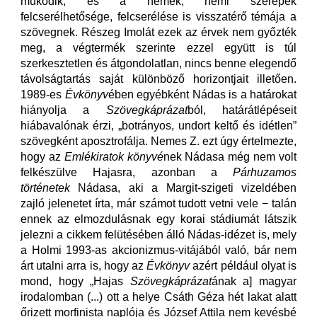
működik, és a nemek, nemi szerepek
felcserélhetősége, felcserélése is visszatérő témája a
szövegnek. Részeg Imolát ezek az érvek nem győzték
meg, a végtermék szerinte ezzel együtt is túl
szerkesztetlen és átgondolatlan, nincs benne elegendő
távolságtartás saját különböző horizontjait illetően.
1989-es
Évkönyv
ében egyébként Nádas is a határokat
hiányolja a
Szövegkáprázat
ból, határátlépéseit
hiábavalónak érzi, „botrányos, undort keltő és idétlen”
szövegként aposztrofálja. Nemes Z. ezt úgy értelmezte,
hogy az
Emlékiratok könyvé
nek Nádasa még nem volt
felkészülve Hajasra, azonban a
Párhuzamos
történetek
Nádasa, aki a Margit-szigeti vizeldében
zajló jelenetet írta, már számot tudott vetni vele − talán
ennek az elmozdulásnak egy korai stádiumát látszik
jelezni a cikkem felütésében álló Nádas-idézet is, mely
a Holmi 1993-as akcionizmus-vitájából való, bár nem
árt utalni arra is, hogy az
Évkönyv
azért például olyat is
mond, hogy „Hajas
Szövegkáprázat
ának a] magyar
irodalomban (...) ott a helye Csáth Géza hét lakat alatt
őrizett morfinista naplója és József Attila nem kevésbé