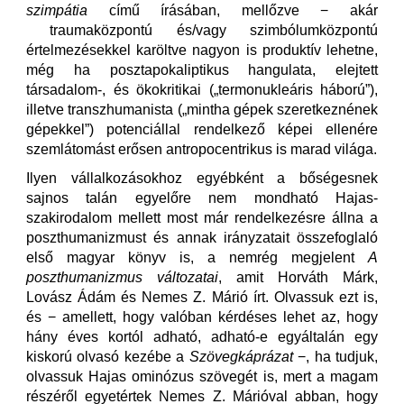
szimpátia
című írásában, mellőzve − akár
traumaközpontú és/vagy szimbólumközpontú
értelmezésekkel karöltve nagyon is produktív lehetne,
még ha posztapokaliptikus hangulata, elejtett
társadalom-, és ökokritikai („termonukleáris háború”),
illetve transzhumanista („mintha gépek szeretkeznének
gépekkel”) potenciállal rendelkező képei ellenére
szemlátomást erősen antropocentrikus is marad világa.
Ilyen vállalkozásokhoz egyébként a bőségesnek
sajnos talán egyelőre nem mondható Hajas-
szakirodalom mellett most már rendelkezésre állna a
poszthumanizmust és annak irányzatait összefoglaló
első magyar könyv is, a nemrég megjelent
A
poszthumanizmus változatai
, amit Horváth Márk,
Lovász Ádám és Nemes Z. Márió írt. Olvassuk ezt is,
és − amellett, hogy valóban kérdéses lehet az, hogy
hány éves kortól adható, adható-e egyáltalán egy
kiskorú olvasó kezébe a
Szövegkáprázat
−, ha tudjuk,
olvassuk Hajas ominózus szövegét is, mert a magam
részéről egyetértek Nemes Z. Márióval abban, hogy