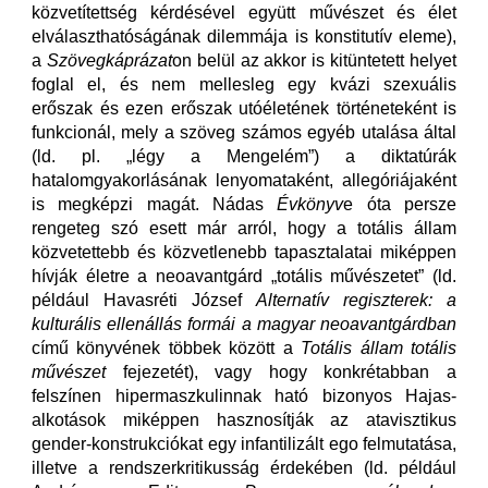
közvetítettség kérdésével együtt művészet és élet
elválaszthatóságának dilemmája is konstitutív eleme),
a
Szövegkáprázat
on belül az akkor is kitüntetett helyet
foglal el, és nem mellesleg egy kvázi szexuális
erőszak és ezen erőszak utóéletének történeteként is
funkcionál, mely a szöveg számos egyéb utalása által
(ld. pl. „légy a Mengelém”) a diktatúrák
hatalomgyakorlásának lenyomataként, allegóriájaként
is megképzi magát. Nádas
Évkönyv
e óta persze
rengeteg szó esett már arról, hogy a totális állam
közvetettebb és közvetlenebb tapasztalatai miképpen
hívják életre a neoavantgárd „totális művészetet” (ld.
például Havasréti József
Alternatív regiszterek: a
kulturális ellenállás formái a magyar neoavantgárdban
című könyvének többek között a
Totális állam totális
művészet
fejezetét), vagy hogy konkrétabban a
felszínen hipermaszkulinnak ható bizonyos Hajas-
alkotások miképpen hasznosítják az atavisztikus
gender-konstrukciókat egy infantilizált ego felmutatása,
illetve a rendszerkritikusság érdekében (ld. például