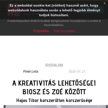
x
Ez a weboldal cookie-kat (sütiket) használ azért, hogy
PRAE.HU
×
TELEPÍTÉS
weboldalunk használata során a lehető legjobb élményt
Digital Evolution
Ingyenes - Google Play
tudjuk biztosítani.
A weboldalunkon történő további böngészéssel hozzájárulsz a cookie-k
használatához.
Folytatás
Tudj meg többet
IRODALOM
Pintér Leila
2019. 07. 17.
A KREATIVITÁS LEHETŐSÉGEI
BIOSZ ÉS ZOÉ KÖZÖTT
Hajas Tibor korszerűtlen korszerűsége