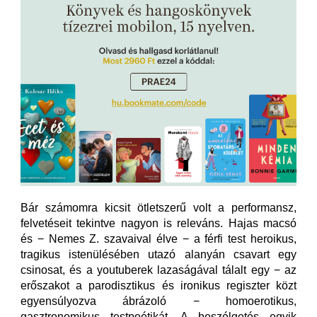
Bár számomra kicsit ötletszerű volt a performansz,
felvetéseit tekintve nagyon is releváns. Hajas macsó
és − Nemes Z. szavaival élve − a férfi test heroikus,
tragikus istenülésében utazó alanyán csavart egy
csinosat, és a youtuberek lazaságával tálalt egy − az
erőszakot a parodisztikus és ironikus regiszter közt
egyensúlyozva ábrázoló − homoerotikus,
gasztronomikus testpoétikát. A beszélgetés egyik