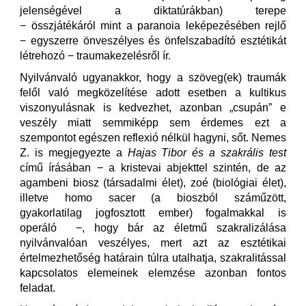
jelenségével a diktatúrákban) terepe
− összjátékáról mint a paranoia leképezésében rejlő
− egyszerre önveszélyes és önfelszabadító esztétikát
létrehozó − traumakezelésről ír.
Nyilvánvaló ugyanakkor, hogy a szöveg(ek) traumák
felől való megközelítése adott esetben a kultikus
viszonyulásnak is kedvezhet, azonban „csupán” e
veszély miatt semmiképp sem érdemes ezt a
szempontot egészen reflexió nélkül hagyni, sőt. Nemes
Z. is megjegyezte a
Hajas Tibor és a szakrális test
című írásában − a kristevai abjekttel szintén, de az
agambeni biosz (társadalmi élet), zoé (biológiai élet),
illetve homo sacer (a bioszból száműzött,
gyakorlatilag jogfosztott ember) fogalmakkal is
operáló −, hogy bár az életmű szakralizálása
nyilvánvalóan veszélyes, mert azt az esztétikai
értelmezhetőség határain túlra utalhatja, szakralitással
kapcsolatos elemeinek elemzése azonban fontos
feladat.