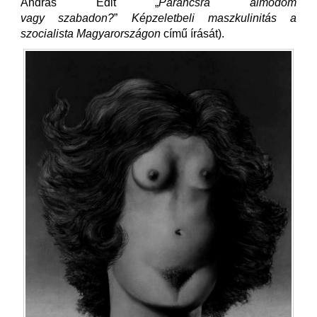
András Edit „
Parancsra álmodom
vagy szabadon?
”
Képzeletbeli maszkulinitás a
szocialista Magyarországon
című írását).