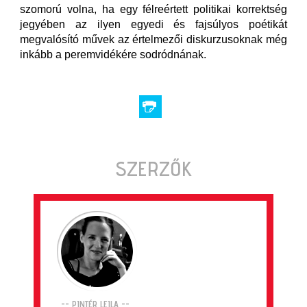
szomorú volna, ha egy félreértett politikai korrektség
jegyében az ilyen egyedi és fajsúlyos poétikát
megvalósító művek az értelmezői diskurzusoknak még
inkább a peremvidékére sodródnának.
SZERZŐK
-- PINTÉR LEILA --