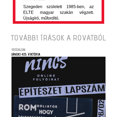
Szegeden született 1985-ben, az
ELTE magyar szakán végzett.
Újságíró, műfordító.
TOVÁBBI ÍRÁSOK A ROVATBÓL
IRODALOM
JÁNOKI-KIS VIKTÓRIA