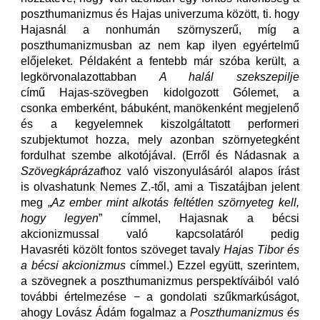
poszthumanizmus és Hajas univerzuma között, ti. hogy
Hajasnál a nonhumán szörnyszerű, míg a
poszthumanizmusban az nem kap ilyen egyértelmű
előjeleket. Példaként a fentebb már szóba került, a
legkörvonalazottabban
A halál
szekszepilje
című Hajas-szövegben kidolgozott Gólemet, a
csonka emberként, bábuként, manökenként megjelenő
és a kegyelemnek kiszolgáltatott performeri
szubjektumot hozza, mely azonban szörnyetegként
fordulhat szembe alkotójával. (Erről és Nádasnak a
Szövegkáprázat
hoz való viszonyulásáról alapos írást
is olvashatunk Nemes Z.-től, ami a Tiszatájban jelent
meg „
Az ember mint alkotás feltétlen szörnyeteg kell,
hogy legyen
” címmel, Hajasnak a bécsi
akcionizmussal való kapcsolatáról pedig
Havasréti közölt fontos szöveget tavaly
Hajas Tibor és
a bécsi akcionizmus
címmel.) Ezzel együtt, szerintem,
a szövegnek a poszthumanizmus perspektíváiból való
további értelmezése − a gondolati szűkmarkúságot,
ahogy Lovász Ádám fogalmaz a
Poszthumanizmus és