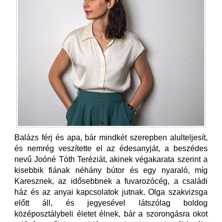
Balázs férj és apa, bár mindkét szerepben alulteljesít,
és nemrég veszítette el az édesanyját, a beszédes
nevű Joóné Tóth Teréziát, akinek végakarata szerint a
kisebbik fiának néhány bútor és egy nyaraló, míg
Karesznek, az idősebbnek a fuvarozócég, a családi
ház és az anyai kapcsolatok jutnak. Olga szakvizsga
előtt áll, és jegyesével látszólag boldog
középosztálybeli életet élnek, bár a szorongásra okot