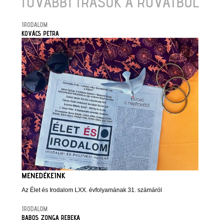
TOVÁBBI ÍRÁSOK A ROVATBÓL
IRODALOM
KOVÁCS PETRA
MENEDÉKEINK
Az Élet és Irodalom LXX. évfolyamának 31. számáról
IRODALOM
BABOS ZONGA REBEKA