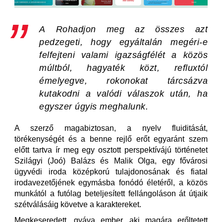
A
Rohadjon meg az összes
azt
pedzegeti, hogy egyáltalán megéri-e
felfejteni valami igazságfélét a közös
múltból, hagyaték közt, refluxtól
émelyegve, rokonokat tárcsázva
kutakodni a valódi válaszok után, ha
egyszer úgyis meghalunk.
A szerző magabiztosan, a nyelv fluiditását,
törékenységét és a benne rejlő erőt egyaránt szem
előtt tartva ír meg egy osztott perspektívájú történetet
Szilágyi (Joó) Balázs és Malik Olga, egy fővárosi
ügyvédi iroda középkorú tulajdonosának és fiatal
irodavezetőjének egymásba fonódó életéről, a közös
munkától a futólag beteljesített fellángoláson át útjaik
szétválásáig követve a karaktereket.
Megkeseredett, gyáva ember, aki magára erőltetett