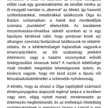
előbb csak egy gondolatkísérlet, de később mintha az
őt mozgató narrátor is „átvenné” az ötletet, így hasonló
szófordulatokkal, metaforákkal találkozunk Olga és
Balázs szólamaiban: a halott test mindkettőjük
számára „burokként” tételeződik. Az karakterek
összeolvasása-olvadása utántól azonban az is egy
fajsúlyos kérdéssé válik, hogy pontosan kinek a(z
alhangon szexista) fantáziáival találkozunk mi oldalról-
oldalra, és a kétértelműséget hajlandóak vagyunk-e
emancipációként, az írói szabadság jeleként
értelmezni, vagy a hatalmi viszonyokat erősítő
öntárgyiasítást olvassuk bele? A narráció kétélűsége
miatt mindkét megoldást lehetségesnek tartom, és
kíváncsi vagyok, hogy mit kezd ezzel a típusú női
felszabadulástörténettel a szélesebb nyilvánosság.
A kérdés, hogy az olvasó a Olga naplójából származó
élményanyagokra alapozott regényt tartja-e a kezében
vagy sem, végig nyitott marad, mindenesetre az
értelmezés megfontolandó, és az önéletrajzi ihletettség
problémakörének is megágyaz (maga a szerző is jogi