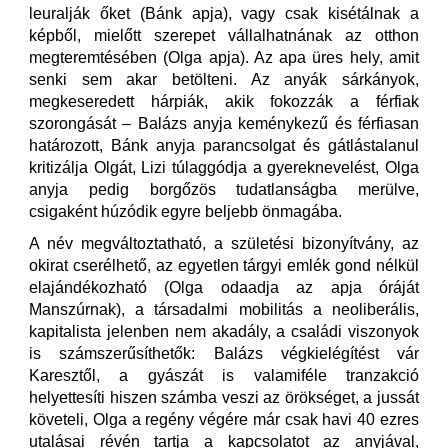
leuralják őket (Bánk apja), vagy csak kisétálnak a
képből, mielőtt szerepet vállalhatnának az otthon
megteremtésében (Olga apja). Az apa üres hely, amit
senki sem akar betölteni. Az anyák sárkányok,
megkeseredett hárpiák, akik fokozzák a férfiak
szorongását – Balázs anyja keménykezű és férfiasan
határozott, Bánk anyja parancsolgat és gátlástalanul
kritizálja Olgát, Lizi túlaggódja a gyereknevelést, Olga
anyja pedig borgőzös tudatlanságba merülve,
csigaként húzódik egyre beljebb önmagába.
A név megváltoztatható, a születési bizonyítvány, az
okirat cserélhető, az egyetlen tárgyi emlék gond nélkül
elajándékozható (Olga odaadja az apja óráját
Manszúrnak), a társadalmi mobilitás a neoliberális,
kapitalista jelenben nem akadály, a családi viszonyok
is számszerűsíthetők: Balázs végkielégítést vár
Karesztől, a gyászát is valamiféle tranzakció
helyettesíti hiszen számba veszi az örökséget, a jussát
követeli, Olga a regény végére már csak havi 40 ezres
utalásai révén tartja a kapcsolatot az anyjával,