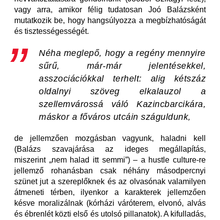
vagy arra, amikor félig tudatosan Joó Balázsként
mutatkozik be, hogy hangsúlyozza a megbízhatóságát
és tisztességességét.
Néha meglepő, hogy a regény mennyire
sűrű, már-már jelentésekkel,
asszociációkkal terhelt: alig kétszáz
oldalnyi szöveg elkalauzol a
szellemvárossá váló Kazincbarcikára,
máskor a főváros utcáin száguldunk,
de jellemzően mozgásban vagyunk, haladni kell
(Balázs szavajárása az ideges megállapítás,
miszerint „nem halad itt semmi”) – a hustle culture-re
jellemző rohanásban csak néhány másodpercnyi
szünet jut a szereplőknek és az olvasónak valamilyen
átmeneti térben, ilyenkor a karakterek jellemzően
késve moralizálnak (kórházi váróterem, elvonó, alvás
és ébrenlét közti első és utolsó pillanatok). A kifulladás,