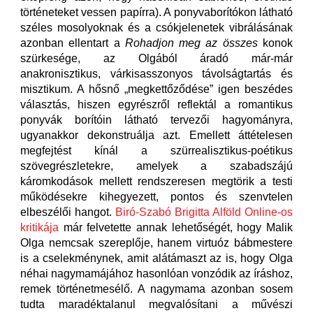
történeteket vessen papírra). A ponyvaborítókon látható
széles mosolyoknak és a csókjelenetek vibrálásának
azonban ellentart a
Rohadjon meg az összes
konok
szürkesége, az Olgából áradó már-már
anakronisztikus, várkisasszonyos távolságtartás és
misztikum. A hősnő „megkettőződése” igen beszédes
választás, hiszen egyrészről reflektál a romantikus
ponyvák borítóin látható tervezői hagyományra,
ugyanakkor dekonstruálja azt. Emellett áttételesen
megfejtést kínál a szürrealisztikus-poétikus
szövegrészletekre, amelyek a szabadszájú
káromkodások mellett rendszeresen megtörik a testi
működésekre kihegyezett, pontos és szenvtelen
elbeszélői hangot.
Biró-Szabó Brigitta Alföld Online-os
kritikája
már felvetette annak lehetőségét, hogy Malik
Olga nemcsak szereplője, hanem virtuóz bábmestere
is a cselekménynek, amit alátámaszt az is, hogy Olga
néhai nagymamájához hasonlóan vonzódik az íráshoz,
remek történetmesélő. A nagymama azonban sosem
tudta maradéktalanul megvalósítani a művészi