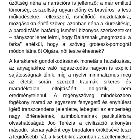
űzöttség néha a narrációra is jellemző: a már említett
tömörség, csiszoltság ugyan előny és bravúros, a testi
működésekre, reflexszerű, ismétlődő mozdulatokra,
mozgásokra építő szöveg azonban néha a kiüresítésig,
a parodizálás határáig ismétel bizonyos szerkezeteket
– hányszor lehet leírni, hogy Balázsnak „megmozdul a
farka” anélkül, hogy a szöveg groteszk-pornográf
módon látná őt Olgára, női testre éhesnek?
A karakterek gondolkodásának monetáris huzalozása,
az anyagiakhoz való ragaszkodás nagyon is explicit
sajátosságnak tűnik, míg a nyelvi minimalizmus meg
az életút során szerzett traumák sikeres és
maradéktalan elfojtásáért dolgozik, nem
eredménytelenül. A regényszöveg mindeközben
fogékony marad az egyszerre fenyegető és enyhülést
ígérő transzcendens jelenlétre, lebegteti az emberiség
nagy történeteinek, szimbólumainak partikulárisra
olvashatóságát: Joó Terézia a civilizáció alkonyán
második Istenanyaként egy birodalom örökösévé teszi
a legidősebb fiát, a kisebbikre azonban a szellemieket,