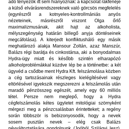
adó tényezők itt sem hiányoznak: a kapcsolat rákfenéje
a külső elvárásrendszereknek való görcsös megfelelés
(egyrészről a kotnyeles-kontrollmániás anyós
nézeteinek, másrészről viszont Olga őrlő
maximalizmusának, akit hajt az alkoholista,
mélyszegénység határán billegő anyja döntéseinek
megcáfolása). A kiterjedt konfliktusháló egy másik
meghatározó alakja Mansour Zoltán, azaz Manszúr,
Balázs régi barátja és cinkostársa, aki a bonyodalmas
Hydra-ügy miatt és később szintén elharapózó
alkoholproblémákkal küzdve lép be a történetbe: a két
ügyvéd a csődbe ment Hydra Kft. felszámolása közben
a cég tartozásainak részleges kielégítésével vagy
eltörlésével igyekszik megszerezni a felszámolás után
maradó pénzösszeg egészét, amely egy 60 milliós
tétel. Persze nem meglepő, hogy a Hydra
cégfelszámolás kétes ügyletet mitológiai szörnyként
mérgezi meg a pénzcsalásban érintetteket; a regény
során többször is bebizonyosodik, hogy a nevek
sosem pusztán nevek – elég csak Balázs
névváltoztatására gondolnunk (Joóból Szilágyi lesz),