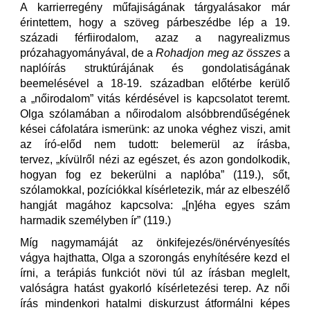
A karrierregény műfajiságának tárgyalásakor már
érintettem, hogy a szöveg párbeszédbe lép a 19.
századi férfiirodalom, azaz a nagyrealizmus
prózahagyományával, de a
Rohadjon meg az összes
a
naplóírás struktúrájának és gondolatiságának
beemelésével a 18-19. században előtérbe kerülő
a „nőirodalom” vitás kérdésével is kapcsolatot teremt.
Olga szólamában a nőirodalom alsóbbrendűségének
kései cáfolatára ismerünk: az unoka véghez viszi, amit
az író-előd nem tudott: belemerül az írásba,
tervez, „kívülről nézi az egészet, és azon gondolkodik,
hogyan fog ez bekerülni a naplóba” (119.), sőt,
szólamokkal, pozíciókkal kísérletezik, már az elbeszélő
hangját magához kapcsolva: „[n]éha egyes szám
harmadik személyben ír” (119.)
Míg nagymamáját az önkifejezés/önérvényesítés
vágya hajthatta, Olga a szorongás enyhítésére kezd el
írni, a terápiás funkciót növi túl az írásban meglelt,
valóságra hatást gyakorló kísérletezési terep. Az női
írás mindenkori hatalmi diskurzust átformálni képes