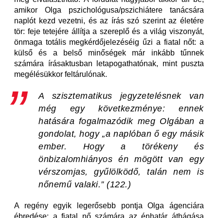
amikor Olga pszichológusa/pszichiátere tanácsára
naplót kezd vezetni, és az írás szó szerint az életére
tör: feje tetejére állítja a szereplő és a világ viszonyát,
önmaga totális megkérdőjelezéséig űzi a fiatal nőt: a
külső és a belső minőségek már inkább tűnnek
számára írásaktusban letapogathatónak, mint puszta
megélésükkor feltárulónak.
A szisztematikus jegyzetelésnek van
még egy következménye: ennek
hatására fogalmazódik meg Olgában a
gondolat, hogy „a naplóban ő egy másik
ember. Hogy a törékeny és
önbizalomhiányos én mögött van egy
vérszomjas, gyűlölködő, talán nem is
nőnemű valaki.” (122.)
A regény egyik legerősebb pontja Olga ágenciára
ébredése: a fiatal nő számára az énhatár áthágása