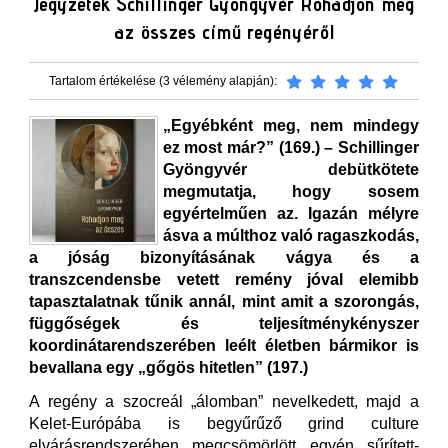
Jegyzetek Schillinger Gyöngyvér Rohadjon meg
az összes című regényéről
Tartalom értékelése (3 vélemény alapján):
„Egyébként meg, nem mindegy
ez most már?” (169.) – Schillinger
Gyöngyvér debütkötete
megmutatja, hogy sosem
egyértelműen az. Igazán mélyre
ásva a múlthoz való ragaszkodás,
a jóság bizonyításának vágya és a
transzcendensbe vetett remény jóval elemibb
tapasztalatnak tűnik annál, mint amit a szorongás,
függőségek és teljesítménykényszer
koordinátarendszerében leélt életben bármikor is
bevallana egy „gőgös hitetlen” (197.)
A regény a szocreál „álomban” nevelkedett, majd a
Kelet-Európába is begyűrűző grind culture
elvárásrendszerében megcsömörlött egyén sűrített-