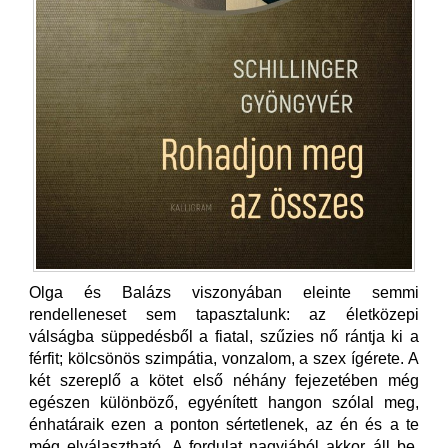
Olga és Balázs viszonyában eleinte semmi
rendelleneset sem tapasztalunk: az életközepi
válságba süppedésből a fiatal, szűzies nő rántja ki a
férfit; kölcsönös szimpátia, vonzalom, a szex ígérete. A
két szereplő a kötet első néhány fejezetében még
egészen különböző, egyénített hangon szólal meg,
énhatáraik ezen a ponton sértetlenek, az én és a te
még elválasztható. A fordulat nagyjából akkor áll be,