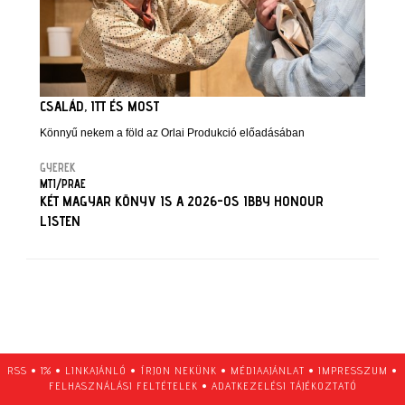
CSALÁD, ITT ÉS MOST
Könnyű nekem a föld az Orlai Produkció előadásában
GYEREK
MTI/PRAE
KÉT MAGYAR KÖNYV IS A 2026-OS IBBY HONOUR
LISTEN
RSS
•
1%
•
LINKAJÁNLÓ
•
ÍRJON NEKÜNK
•
MÉDIAAJÁNLAT
•
IMPRESSZUM
•
FELHASZNÁLÁSI FELTÉTELEK
•
ADATKEZELÉSI TÁJÉKOZTATÓ