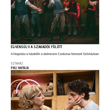
EGYENSÚLY A SZAKADÉK FÖLÖTT
A Hegedüs a háztetőn a debreceni Csokonai Nemzeti Színházban
SZÍNHÁZ
PIKLI NATÁLIA