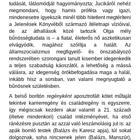
tudását, látásmódját hagyományozta; Jucikáról nehéz
megmondani, hogy hamis próféta vagy igazi,
mindenesetre igyekszik minél több hitetlent megtéríteni
a Jelenések Könyvéből származó ítéletnapi vízióival,
de az áthallások közé tartozik Olga mély
bűnösségtudata is – a fiatal, életerős nő aszketikusan
elvágyódik, magához szólítja a halált. Az
államszocializmus megfigyelő- és önszabályozó
rendszerében szorongani tanult kisember idegenkedik
a teljes szabadság káoszától, a lehetőség a mássá
válásra, az idegenség örökbefogadása maga a halál,
inkább hisz a sorsban, van valami megnyugtató a
bűnösnek születésben.
A belső borítón
regényként
aposztrofált kötet műfaját
tekintve karrierregény és családregény is egyszerre,
így mégiscsak kezdeni akar valamit a 21. századi
(illetve mindenkori) család intézményével, ha első
ránézésre pusztán az azzal való leszámolásig jut is: az
apák bomló testek (Balázs és Karesz apja), túl sokat
dolgoznak, soha nincsenek jelen (Balázs, Manszúr),