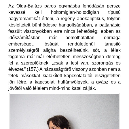
Az Olga-Balázs páros egymásba fonódásán persze
kevéssé kell holtomiglan-holtodiglan típusú
nagyromantikát érteni, a regény apokaliptikus, folyton
késleltetett bűnhődésre hangoltságában, a pattanásig
feszült viszonyokban erre nincs lehetőség: ebben az
időszámításban már bomolhatatlan, önmaga
emberségét, jóságát rendületlenül tanúsító
személyiségről aligha beszélhetünk, sőt, a lélek
fogalma már-már elérhetetlen messzeségben dereng
fel a szereplőknek: „csak a test van, szorongás és
élvezet.” (157.) A házasságtörő viszony azonban nem a
felek másokkal kialakított kapcsolataitól elszigetelten
jön létre, a kapcsolati hullámvölgyek, a gyász és a
jövőtől való félelem mind-mind katalizálják.