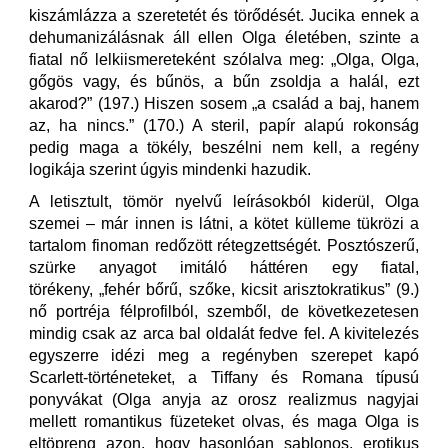
kiszámlázza a szeretetét és törődését. Jucika ennek a
dehumanizálásnak áll ellen Olga életében, szinte a
fiatal nő lelkiismereteként szólalva meg: „Olga, Olga,
gőgös vagy, és bűnös, a bűn zsoldja a halál, ezt
akarod?” (197.) Hiszen sosem „a család a baj, hanem
az, ha nincs.” (170.) A steril, papír alapú rokonság
pedig maga a tökély, beszélni nem kell, a regény
logikája szerint úgyis mindenki hazudik.
A letisztult, tömör nyelvű leírásokból kiderül, Olga
szemei – már innen is látni, a kötet külleme tükrözi a
tartalom finoman redőzött rétegzettségét. Posztószerű,
szürke anyagot imitáló háttéren egy fiatal,
törékeny, „fehér bőrű, szőke, kicsit arisztokratikus” (9.)
nő portréja félprofilból, szemből, de következetesen
mindig csak az arca bal oldalát fedve fel. A kivitelezés
egyszerre idézi meg a regényben szerepet kapó
Scarlett-történeteket, a Tiffany és Romana típusú
ponyvákat (Olga anyja az orosz realizmus nagyjai
mellett romantikus füzeteket olvas, és maga Olga is
eltöpreng azon, hogy hasonlóan sablonos, erotikus