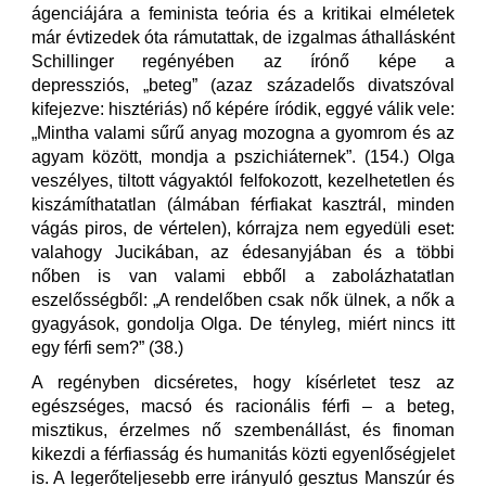
ágenciájára a feminista teória és a kritikai elméletek
már évtizedek óta rámutattak, de izgalmas áthallásként
Schillinger regényében az írónő képe a
depressziós, „beteg” (azaz századelős divatszóval
kifejezve: hisztériás) nő képére íródik, eggyé válik vele:
„Mintha valami sűrű anyag mozogna a gyomrom és az
agyam között, mondja a pszichiáternek”. (154.) Olga
veszélyes, tiltott vágyaktól felfokozott, kezelhetetlen és
kiszámíthatatlan (álmában férfiakat kasztrál, minden
vágás piros, de vértelen), kórrajza nem egyedüli eset:
valahogy Jucikában, az édesanyjában és a többi
nőben is van valami ebből a zabolázhatatlan
eszelősségből: „A rendelőben csak nők ülnek, a nők a
gyagyások, gondolja Olga. De tényleg, miért nincs itt
egy férfi sem?” (38.)
A regényben dicséretes, hogy kísérletet tesz az
egészséges, macsó és racionális férfi – a beteg,
misztikus, érzelmes nő szembenállást, és finoman
kikezdi a férfiasság és humanitás közti egyenlőségjelet
is. A legerőteljesebb erre irányuló gesztus Manszúr és