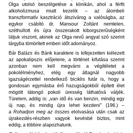
Olga utolsó beszélgetése a klinikán, ahol a férfit
alkoholizmusa miatt kezelik – az álombeli
transzformatív kasztráció átszivárog a valóságba, az
egykor csábító dr. Mansour Zoltánt nemtelen,
széthullott és újra összerakott kiborgszerűségként
látjuk viszont, akinek az Olga nevű angyal szó szerint
tárgyba tömörített emberi időt adományoz.
Bár Balázs és Bánk karaktere is kifejezetten kiélezett
az apokalipszis előjeleire, a történet kifutása szerint
azonban nem kell megvárni a végítéletet a
pokolélményhez, elég egy átlagnál nagyobb
igazságérzettel rendelkező biciklis futár is, hogy a
gondosan egymásba érő hazugságokból épített élet
mögött tátongó pokoli üresség láthatóvá váljék.
Türelem, addig is: „van idő és van benzin, mindig egy
új nap, és mindig újra lehet kezdeni” (196.) –
a
Rohadjon meg az összes
elolvasása után csak az
újrakezdés-részben vagyok kevésbé biztos, mint
eddig, a többire alapozhatunk.