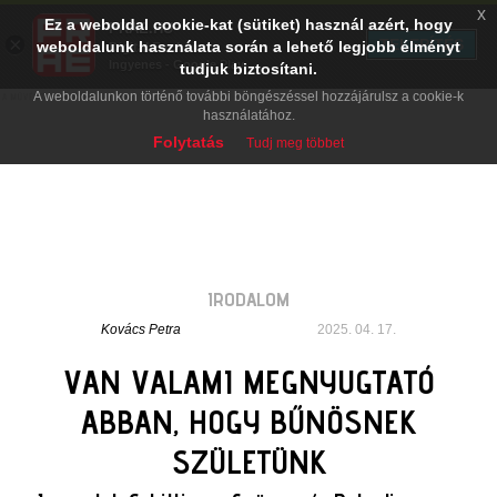
x
Ez a weboldal cookie-kat (sütiket) használ azért, hogy
PRAE.HU
×
TELEPÍTÉS
weboldalunk használata során a lehető legjobb élményt
Digital Evolution
Ingyenes - Google Play
tudjuk biztosítani.
A weboldalunkon történő további böngészéssel hozzájárulsz a cookie-k
használatához.
Folytatás
Tudj meg többet
IRODALOM
Kovács Petra
2025. 04. 17.
VAN VALAMI MEGNYUGTATÓ
ABBAN, HOGY BŰNÖSNEK
SZÜLETÜNK