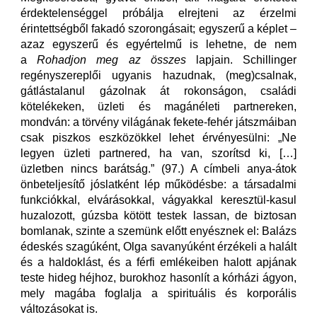
érdektelenséggel próbálja elrejteni az érzelmi
érintettségből fakadó szorongásait; egyszerű a képlet –
azaz egyszerű és egyértelmű is lehetne, de nem
a
Rohadjon meg az összes
lapjain. Schillinger
regényszereplői ugyanis hazudnak, (meg)csalnak,
gátlástalanul gázolnak át rokonságon, családi
kötelékeken, üzleti és magánéleti partnereken,
mondván: a törvény világának fekete-fehér játszmáiban
csak piszkos eszközökkel lehet érvényesülni: „Ne
legyen üzleti partnered, ha van, szorítsd ki, […]
üzletben nincs barátság.” (97.) A címbeli anya-átok
önbeteljesítő jóslatként lép működésbe: a társadalmi
funkciókkal, elvárásokkal, vágyakkal keresztül-kasul
huzalozott, gúzsba kötött testek lassan, de biztosan
bomlanak, szinte a szemünk előtt enyésznek el: Balázs
édeskés szagúként, Olga savanyúként érzékeli a halált
és a haldoklást, és a férfi emlékeiben halott apjának
teste hideg héjhoz, burokhoz hasonlít a kórházi ágyon,
mely magába foglalja a spirituális és korporális
változásokat is.