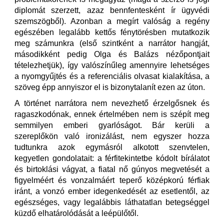
diplomát szerzett, azaz bennfentesként ír ügyvédi
szemszögből). Azonban a megírt valóság a regény
egészében legalább kettős fénytörésben mutatkozik
meg számunkra (első szintként a narrátor hangját,
másodikként pedig Olga és Balázs nézőpontjait
tételezhetjük), így valószínűleg amennyire lehetséges
a nyomgyűjtés és a referenciális olvasat kialakítása, a
szöveg épp annyiszor el is bizonytalanít ezen az úton.
A történet narrátora nem nevezhető érzelgősnek és
ragaszkodónak, ennek értelmében nem is szépít meg
semmilyen emberi gyarlóságot. Bár kerüli a
szereplőkön való ironizálást, nem egyszer hozza
tudtunkra azok egymásról alkotott szenvtelen,
kegyetlen gondolatait: a férfitekintetbe kódolt bírálatot
és birtoklási vágyat, a fiatal nő gúnyos megvetését a
figyelméért és vonzalmáért teperő középkorú férfiak
iránt, a vonzó ember idegenkedését az esetlentől, az
egészséges, vagy legalábbis láthatatlan betegséggel
küzdő elhatárolódását a leépülőtől.