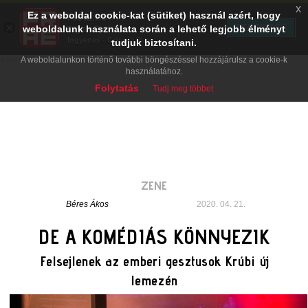
x
Ez a weboldal cookie-kat (sütiket) használ azért, hogy
PRAE.HU
×
TELEPÍTÉS
weboldalunk használata során a lehető legjobb élményt
Digital Evolution
Ingyenes - Google Play
tudjuk biztosítani.
A weboldalunkon történő további böngészéssel hozzájárulsz a cookie-k
használatához.
Folytatás
Tudj meg többet
ZENE
Béres Ákos
2020. 04. 21.
DE A KOMÉDIÁS KÖNNYEZIK
Felsejlenek az emberi gesztusok Krúbi új
lemezén