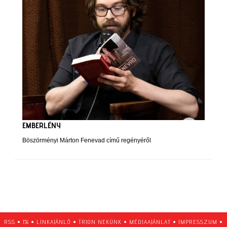
EMBERLÉNY
Böszörményi Márton Fenevad című regényéről
RSS
•
1%
•
LINKAJÁNLÓ
•
ÍRJON NEKÜNK
•
MÉDIAAJÁNLAT
•
IMPRESSZUM
•