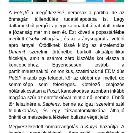
A
Felejtő
a megérkezésé, nemcsak a partiba, de az
önmagán túllendülés tudatállapotába is. Lágy
dallamokból pergő trap egy katonadal-átirat alatt, mikor
a józanság már mit sem ér. Ezt követi a popsztárlétbe
merített
Csekk
villogása, és az aránysugárútra vetülő
apró árnyai. Ötödiknek kissé kilóg az érzelemdús
Dinamit
szerelmi történetbe burkolt aktuálpolitikai
fricskája, amit a számot záró kiszólás köt vissza a
koncepcióhoz. Egyenesesen tovább a
partihimnusznak túl önironikus, szatírának túl EDM dús
Petőfi
inkább egy letudott kör az utóbbi dal mellet, de
semmiképp sem felesleges. Kötelező csajozós
nótának csattan a
Puszi
, kanoskodása azonban inkább
magába szúr az önreflexióval mint a női nembe. Ebből
tör felszínére a
Sapiens
,
benne az igazi szerelmi szál
felbukkanása, és egy társadalomkritikába áthajló
önkritika metszette a féktelen bulizás végét jelzi.
Megveszekedett önmarcangolás a
Kutya
hazaútja. A