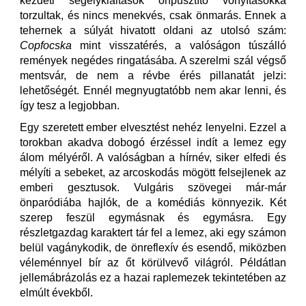
kezdeti segélykiáltások önpusztító vonyításokká
torzultak, és nincs menekvés, csak önmarás. Ennek a
tehernek a súlyát hivatott oldani az utolsó szám:
Copfocska
mint visszatérés, a valóságon túszálló
remények negédes ringatásába. A szerelmi szál végső
mentsvár, de nem a révbe érés pillanatát jelzi:
lehetőségét. Ennél megnyugtatóbb nem akar lenni, és
így tesz a legjobban.
Egy szeretett ember elvesztést nehéz lenyelni. Ezzel a
torokban akadva dobogó érzéssel indít a lemez egy
álom mélyéről. A valóságban a hírnév, siker elfedi és
mélyíti a sebeket, az arcoskodás mögött felsejlenek az
emberi gesztusok. Vulgáris szövegei már-már
önparódiába hajlók, de a komédiás könnyezik. Két
szerep feszül egymásnak és egymásra. Egy
részletgazdag karaktert tár fel a lemez, aki egy számon
belül vagánykodik, de önreflexív és esendő, miközben
véleménnyel bír az őt körülvevő világról. Példátlan
jellemábrázolás ez a hazai raplemezek tekintetében az
elmúlt évekből.