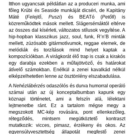
Itthon ugyancsak példátlan az a produceri munka, ami
főleg Krúbi és Seaside munkáját dicséri, de Kapitány
Máté (
Felejtő
,
Puszi
) és BEATó (
Petőfi
) is
közreműködtek mások mellett. Slágersémáktól eltérve
az összes dal kísérleti, változatos stílusok vegyítése. A
hip-hopban klasszikus jazz, soul, funk, R’n’B minták
mellett, zúzósabb gitármotívumok, reggae elemek, de
melódiák és torzítások mind helyet kaptak a
kompozíciókban. A virágkorát élő trap is csak a kirakós
egy darabja ezekben a műfajötvöző, és határokat
átívelő számokban. Enélkül a zenei kavalkád nélkül
elképzelhetetlen lenne az ösztönlény elszabadulása.
A
Nehézlábérzés
odaszólós és durva humorral operáló
számai után az új konceptalbumban kapunk egy
köznapi történetet, ami a felszín alá, lélektani
lejtmenetbe ránt. Ez a tartalom mégse megy a
megszokott MC-kép rovására, pont ellenkezőleg,
rétegződés, mintsem megütköztető kontraszt
mutatkozik: vicces, pimasz, érzékeny és okos. Az
egyensúlyvesztettség állapotát megfestő zenei