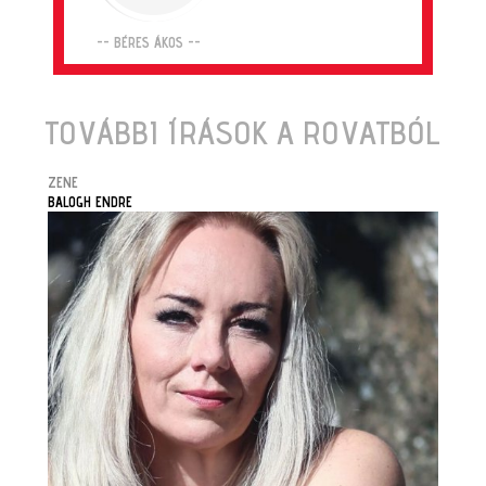
-- BÉRES ÁKOS --
TOVÁBBI ÍRÁSOK A ROVATBÓL
ZENE
BALOGH ENDRE