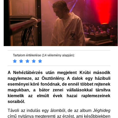
Tartalom értékelése (14 vélemény alapján):
A Nehézlábérzés után megjelent Krúbi második
nagylemeze, az Ösztönlény. A dalok egy házibuli
eseményei köré fonódnak, de ennél többet rejtenek
magukban, a bátor zenei vállalásokkal társítva
kiemelik az elmúlt évek hazai raplemezeinek
soraiból.
Távoli az indulás egy álomból, de az album
Jéghideg
című nyitánya megteremti az érzést, ami későbbiekben