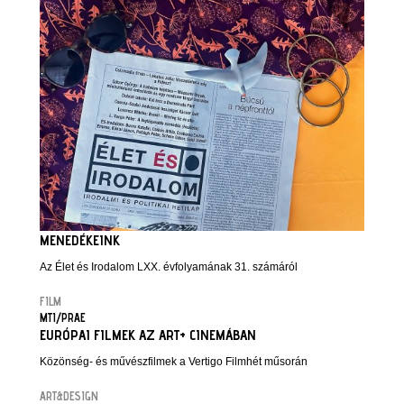
MENEDÉKEINK
Az Élet és Irodalom LXX. évfolyamának 31. számáról
FILM
MTI/PRAE
EURÓPAI FILMEK AZ ART+ CINEMÁBAN
Közönség- és művészfilmek a Vertigo Filmhét műsorán
ART&DESIGN