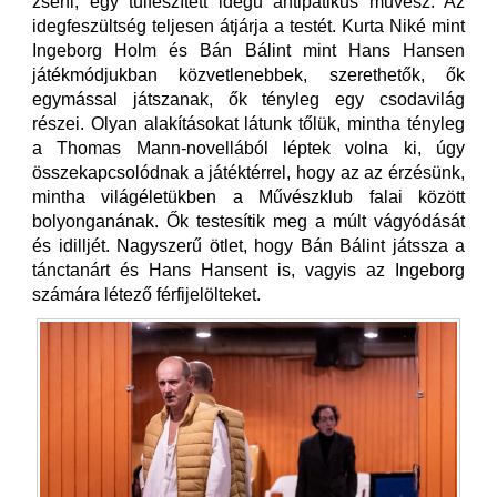
zseni, egy túlfeszített idegű antipatikus művész. Az
idegfeszültség teljesen átjárja a testét. Kurta Niké mint
Ingeborg Holm és Bán Bálint mint Hans Hansen
játékmódjukban közvetlenebbek, szerethetők, ők
egymással játszanak, ők tényleg egy csodavilág
részei. Olyan alakításokat látunk tőlük, mintha tényleg
a Thomas Mann-novellából léptek volna ki, úgy
összekapcsolódnak a játéktérrel, hogy az az érzésünk,
mintha világéletükben a Művészklub falai között
bolyonganának. Ők testesítik meg a múlt vágyódását
és idilljét. Nagyszerű ötlet, hogy Bán Bálint játssza a
tánctanárt és Hans Hansent is, vagyis az Ingeborg
számára létező férfijelölteket.