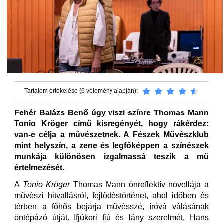
Tartalom értékelése (6 vélemény alapján):
Fehér Balázs Benő úgy viszi színre Thomas Mann
Tonio Kröger című kisregényét, hogy rákérdez:
van-e célja a művészetnek. A Fészek Művészklub
mint helyszín, a zene és legfőképpen a színészek
munkája különösen izgalmassá teszik a mű
értelmezését.
A
Tonio Kröger
Thomas Mann önreflektív novellája a
művészi hitvallásról, fejlődéstörténet, ahol időben és
térben a főhős bejárja művésszé, íróvá válásának
öntépázó útját. Ifjúkori fiú és lány szerelmét, Hans