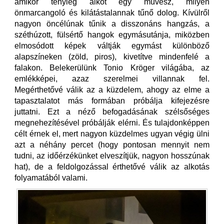
amikor tényleg alkot egy művész, milyen
önmarcangoló és kilátástalannak tűnő dolog. Kívülről
nagyon öncélúnak tűnik a disszonáns hangzás, a
széthúzott, fülsértő hangok egymásutánja, miközben
elmosódott képek váltják egymást különböző
alapszíneken (zöld, piros), kivetítve mindenfelé a
falakon. Belekerülünk Tonio Kröger világába, az
emlékképei, azaz szerelmei villannak fel.
Megérthetővé válik az a küzdelem, ahogy az elme a
tapasztalatot más formában próbálja kifejezésre
juttatni. Ezt a néző befogadásának szélsőséges
megnehezítésével próbálják elérni. És tulajdonképpen
célt érnek el, mert nagyon küzdelmes ugyan végig ülni
azt a néhány percet (hogy pontosan mennyit nem
tudni, az időérzékünket elveszítjük, nagyon hosszúnak
hat), de a feldolgozással érthetővé válik az alkotás
folyamatából valami.