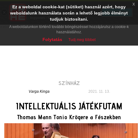
x
Ez a weboldal cookie-kat (sütiket) használ azért, hogy
PRAE.HU
×
TELEPÍTÉS
weboldalunk használata során a lehető legjobb élményt
Digital Evolution
Ingyenes - Google Play
tudjuk biztosítani.
A weboldalunkon történő további böngészéssel hozzájárulsz a cookie-k
használatához.
Folytatás
Tudj meg többet
SZÍNHÁZ
Varga Kinga
2021. 11. 13.
INTELLEKTUÁLIS JÁTÉKFUTAM
Thomas Mann Tonio Krögere a Fészekben