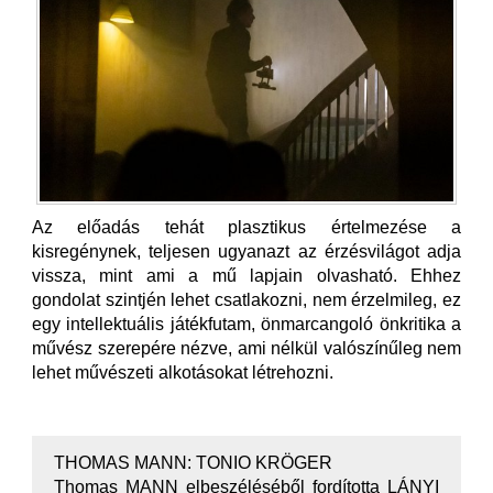
Az előadás tehát plasztikus értelmezése a
kisregénynek, teljesen ugyanazt az érzésvilágot adja
vissza, mint ami a mű lapjain olvasható. Ehhez
gondolat szintjén lehet csatlakozni, nem érzelmileg, ez
egy intellektuális játékfutam, önmarcangoló önkritika a
művész szerepére nézve, ami nélkül valószínűleg nem
lehet művészeti alkotásokat létrehozni.
THOMAS MANN: TONIO KRÖGER
Thomas MANN elbeszéléséből fordította LÁNYI