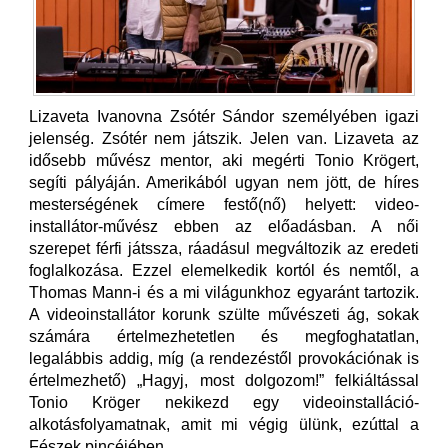
Lizaveta Ivanovna Zsótér Sándor személyében igazi
jelenség. Zsótér nem játszik. Jelen van. Lizaveta az
idősebb művész mentor, aki megérti Tonio Krögert,
segíti pályáján. Amerikából ugyan nem jött, de híres
mesterségének címere festő(nő) helyett: video-
installátor-művész ebben az előadásban. A női
szerepet férfi játssza, ráadásul megváltozik az eredeti
foglalkozása. Ezzel elemelkedik kortól és nemtől, a
Thomas Mann-i és a mi világunkhoz egyaránt tartozik.
A videoinstallátor korunk szülte művészeti ág, sokak
számára értelmezhetetlen és megfoghatatlan,
legalábbis addig, míg (a rendezéstől provokációnak is
értelmezhető) „Hagyj, most dolgozom!” felkiáltással
Tonio Kröger nekikezd egy videoinstalláció-
alkotásfolyamatnak, amit mi végig ülünk, ezúttal a
Fészek pincéjében.