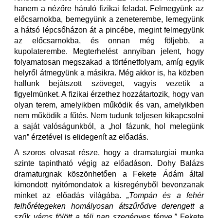
hanem a nézőre háruló fizikai feladat. Felmegyünk az
előcsarnokba, bemegyünk a zeneterembe, lemegyünk
a hátsó lépcsőházon át a pincébe, megint felmegyünk
az előcsarnokba, és onnan még följebb, a
kupolaterembe. Megterhelést annyiban jelent, hogy
folyamatosan megszakad a történetfolyam, amíg egyik
helyről átmegyünk a másikra. Még akkor is, ha közben
hallunk bejátszott szöveget, vagyis vezetik a
figyelmünket. A fizikai érzethez hozzátartozik, hogy van
olyan terem, amelyikben működik és van, amelyikben
nem működik a fűtés. Nem tudunk teljesen kikapcsolni
a saját valóságunkból, a „hol fázunk, hol melegünk
van” érzetével is elidegenít az előadás.
A szoros olvasat része, hogy a dramaturgiai munka
szinte tapintható végig az előadáson. Dohy Balázs
dramaturgnak köszönhetően a Fekete Ádám által
kimondott nyitómondatok a kisregényből bevonzanak
minket az előadás világába.
„Tompán és a fehér
felhőrétegeken homályosan átszűrődve derengett a
szűk város fölött a téli nap szegényes fénye.”
Fekete