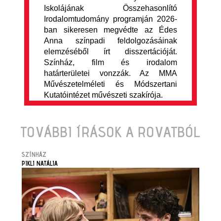
Iskolájának Összehasonlító
Irodalomtudomány programján 2026-
ban sikeresen megvédte az Édes
Anna színpadi feldolgozásáinak
elemzéséből írt disszertációját.
Színház, film és irodalom
határterületei vonzzák. Az MMA
Művészetelméleti és Módszertani
Kutatóintézet művészeti szakírója.
TOVÁBBI ÍRÁSOK A ROVATBÓL
SZÍNHÁZ
PIKLI NATÁLIA