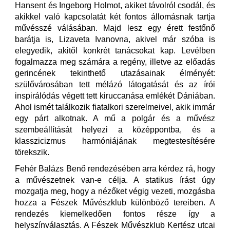
Hansent és Ingeborg Holmot, akiket távolról csodál, és
akikkel való kapcsolatát két fontos állomásnak tartja
művésszé válásában. Majd lesz egy érett festőnő
barátja is, Lizaveta Ivanovna, akivel már szóba is
elegyedik, akitől konkrét tanácsokat kap. Levélben
fogalmazza meg számára a regény, illetve az előadás
gerincének tekinthető utazásainak élményét:
szülővárosában tett mélázó látogatását és az írói
inspirálódás végett tett kiruccanása emlékét Dániában.
Ahol ismét találkozik fiatalkori szerelmeivel, akik immár
egy párt alkotnak. A mű a polgár és a művész
szembeállítását helyezi a középpontba, és a
klasszicizmus harmóniájának megtestesítésére
törekszik.
Fehér Balázs Benő rendezésében arra kérdez rá, hogy
a művészetnek van-e célja. A statikus írást úgy
mozgatja meg, hogy a nézőket végig vezeti, mozgásba
hozza a Fészek Művészklub különböző tereiben. A
rendezés kiemelkedően fontos része így a
helyszínválasztás. A Fészek Művészklub Kertész utcai