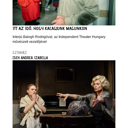
ITT AZ IDŐ, HOGY KACAGJUNK MAGUNKON
Interjú Balogh Rodrigóval, az Independent Theater Hungary
művészeti vezetőjével
SZÍNHÁZ
CSEH ANDREA IZABELLA