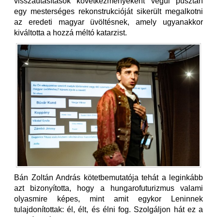
visszautasítások következményeként végül pusztán
egy mesterséges rekonstrukcióját sikerült megalkotni
az eredeti magyar üvöltésnek, amely ugyanakkor
kiváltotta a hozzá méltó katarzist.
Bán Zoltán András kötetbemutatója tehát a leginkább
azt bizonyította, hogy a hungarofuturizmus valami
olyasmire képes, mint amit egykor Leninnek
tulajdonítottak: él, élt, és élni fog. Szolgáljon hát ez a