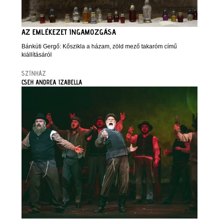
AZ EMLÉKEZET INGAMOZGÁSA
Bánkúti Gergő: Kőszikla a házam, zöld mező takaróm című
kiállításáról
SZÍNHÁZ
CSEH ANDREA IZABELLA