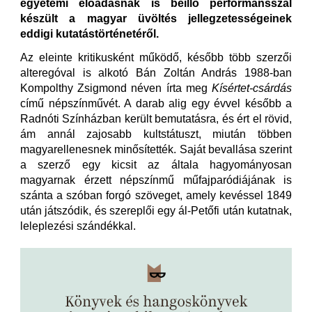
egyetemi előadásnak is beillő performansszal
készült a magyar üvöltés jellegzetességeinek
eddigi kutatástörténetéről.
Az eleinte kritikusként működő, később több szerzői
alteregóval is alkotó Bán Zoltán András 1988-ban
Kompolthy Zsigmond néven írta meg
Kísértet-csárdás
című népszínművét. A darab alig egy évvel később a
Radnóti Színházban került bemutatásra, és ért el rövid,
ám annál zajosabb kultstátuszt, miután többen
magyarellenesnek minősítették. Saját bevallása szerint
a szerző egy kicsit az általa hagyományosan
magyarnak érzett népszínmű műfajparódiájának is
szánta a szóban forgó szöveget, amely kevéssel 1849
után játszódik, és szereplői egy ál-Petőfi után kutatnak,
leleplezési szándékkal.