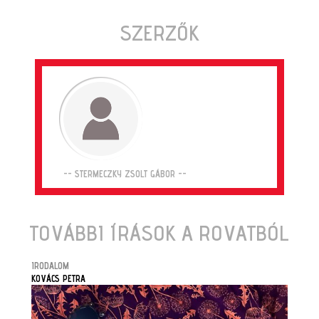
SZERZŐK
-- STERMECZKY ZSOLT GÁBOR --
TOVÁBBI ÍRÁSOK A ROVATBÓL
IRODALOM
KOVÁCS PETRA