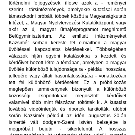
történelmi feljegyzések, illetve azok a - reményei
szerint - társintézmények, amelyekre kutatásai során
támaszkodni próbált, többek között a Magyarságkutató
Intézet, a Magyar Nyelvtervezési Kutatóközpont, vagy
akár az új magyar űrhajósprogramot meghirdető
Belügyminisztérium. Az említett intézményeket
Kazsimér sorban kereste fel e-mailben a magyar
üvöltéssel kapcsolatos kérdésekkel. Többségében
válaszok híján egyéni kutatásokba is kezdett, és
kérdőívet hozott létre a témában, amelyben a magyar
üvöltés különböző tulajdonságaira - például hosszára,
jellegére vagy állati hasonlatosságára - vonatkozóan
tett fel különböző kérdéseket. Ez a próbálkozás
meglepően termékenynek bizonyult: a különböző
közösségi csoportokban megosztott kérdőívet
valamivel több mint félszázan töltötték ki. A kutatást
továbbá videóinterjúk és riportok tarkították, utóbbi
során Kazsimér például az idén, augusztus 20-án
ismertté vált dodgem-Szent István belsejébe is
megpróbált bejutni - sikertelenül. A hosszas