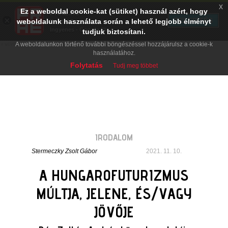
x
Ez a weboldal cookie-kat (sütiket) használ azért, hogy
PRAE.HU
×
TELEPÍTÉS
weboldalunk használata során a lehető legjobb élményt
Digital Evolution
Ingyenes - Google Play
tudjuk biztosítani.
A weboldalunkon történő további böngészéssel hozzájárulsz a cookie-k
használatához.
Folytatás
Tudj meg többet
IRODALOM
Stermeczky Zsolt Gábor
2021. 11. 10.
A HUNGAROFUTURIZMUS
MÚLTJA, JELENE, ÉS/VAGY
JÖVŐJE