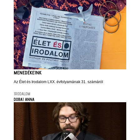
MENEDÉKEINK
Az Élet és Irodalom LXX. évfolyamának 31. számáról
IRODALOM
DOBAI ANNA