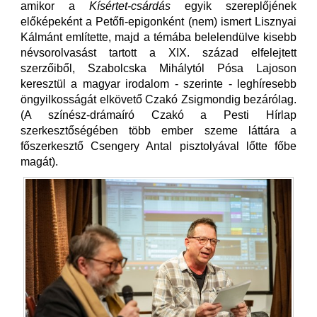
amikor a
Kísértet-csárdás
egyik szereplőjének
előképeként a Petőfi-epigonként (nem) ismert Lisznyai
Kálmánt említette, majd a témába belelendülve kisebb
névsorolvasást tartott a XIX. század elfelejtett
szerzőiből, Szabolcska Mihálytól Pósa Lajoson
keresztül a magyar irodalom - szerinte - leghíresebb
öngyilkosságát elkövető Czakó Zsigmondig bezárólag.
(A színész-drámaíró Czakó a Pesti Hírlap
szerkesztőségében több ember szeme láttára a
főszerkesztő Csengery Antal pisztolyával lőtte főbe
magát).