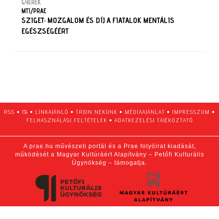
GYEREK
MTI/PRAE
SZIGET: MOZGALOM ÉS DÍJ A FIATALOK MENTÁLIS
EGÉSZSÉGÉÉRT
RSS
•
1%
•
LINKAJÁNLÓ
•
ÍRJON NEKÜNK
•
MÉDIAAJÁNLAT
•
IMPRESSZUM
•
FELHASZNÁLÁSI FELTÉTELEK
•
ADATKEZELÉSI TÁJÉKOZTATÓ
A prae.hu művészeti portál és a Prae folyóirat kiadását,
működését a Magyar Kultúráért Alapítvány – Petőfi Kulturális
Ügynökség – támogatja.