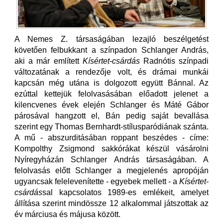
A Nemes Z. társaságában lezajló beszélgetést
követően felbukkant a színpadon Schlanger András,
aki a már említett
Kísértet-csárdás
Radnótis színpadi
változatának a rendezője volt, és drámai munkái
kapcsán még utána is dolgozott együtt Bánnal. Az
ezúttal kettejük felolvasásában előadott jelenet a
kilencvenes évek elején Schlanger és Máté Gábor
párosával hangzott el, Bán pedig saját bevallása
szerint egy Thomas Bernhardt-stílusparódiának szánta.
A mű - abszurditásában roppant beszédes - címe:
Kompolthy Zsigmond sakkórákat készül vásárolni
Nyíregyházán Schlanger András társaságában. A
felolvasás előtt Schlanger a megjelenés apropóján
ugyancsak felelevenítette - egyebek mellett - a
Kísértet-
csárdás
sal kapcsolatos 1989-es emlékeit, amelyet
állítása szerint mindössze 12 alkalommal játszottak az
év márciusa és májusa között.