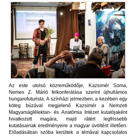
Az este utolsó közreműködője, Kazsimér Soma,
Nemes Z. Márió felkonferálása szerint újhullámos
hungarofuturista. A színházi jelmezben, a kezében egy
köteg búzával megjelenő Kazsimér a Nemzeti
Magyarságlélektan- és Anatómia Intézet kutatójaként
hivatkozott magára, majd rátért legfrissebb
kutatásainak eredményeire a magyar üvöltést illetően.
Előadásában szóba kerültek a témával kapcsolatos