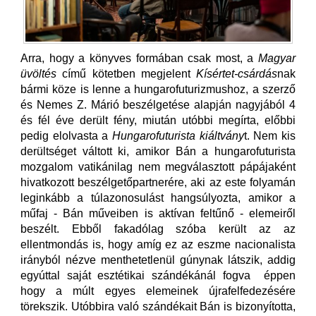
Arra, hogy a könyves formában csak most, a
Magyar
üvöltés
című kötetben megjelent
Kísértet-csárdás
nak
bármi köze is lenne a hungarofuturizmushoz, a szerző
és Nemes Z. Márió beszélgetése alapján nagyjából 4
és fél éve derült fény, miután utóbbi megírta, előbbi
pedig elolvasta a
Hungarofuturista kiáltvány
t. Nem kis
derültséget váltott ki, amikor Bán a hungarofuturista
mozgalom vatikánilag nem megválasztott pápájaként
hivatkozott beszélgetőpartnerére, aki az este folyamán
leginkább a túlazonosulást hangsúlyozta, amikor a
műfaj - Bán műveiben is aktívan feltűnő - elemeiről
beszélt. Ebből fakadólag szóba került az az
ellentmondás is, hogy amíg ez az eszme nacionalista
irányból nézve menthetetlenül gúnynak látszik, addig
egyúttal saját esztétikai szándékánál fogva éppen
hogy a múlt egyes elemeinek újrafelfedezésére
törekszik. Utóbbira való szándékait Bán is bizonyította,