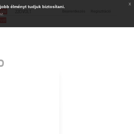
x
jobb élményt tudjuk biztosítani.
SMM
220VOLT
Bejelentkezés
Regisztráció
oz.
evél
P