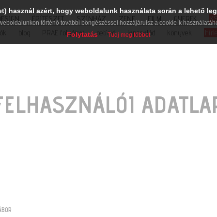
et) használ azért, hogy weboldalunk használata során a lehető leg
DESIGN
ÉPÍTÉSZET
SZÍNHÁZ
ZENE
FILM
GYEREK
K
weboldalunkon történő további böngészéssel hozzájárulsz a cookie-k használatáh
iók
blog
PRAE folyóirat
petíció
lapcsalád
könyvek
hírl
Folytatás
Tudj meg többet
FELHASZNÁLÓI ADATLA
ÁBOR