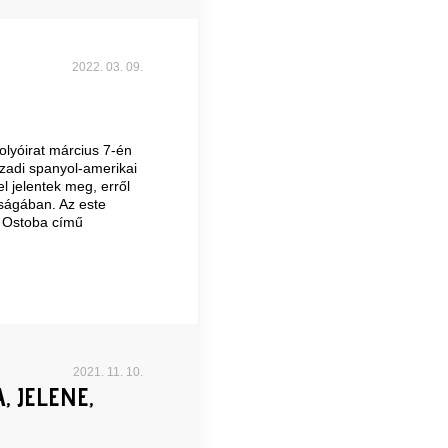
2022. 03. 09.
olyóirat március 7-én
zadi spanyol-amerikai
l jelentek meg, erről
aságában. Az este
t Ostoba című
2021. 11. 10.
 JELENE,