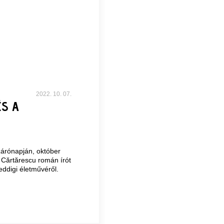
2022. 10. 07.
ÉS A
 zárónapján, október
 Cărtărescu román írót
eddigi életművéről.