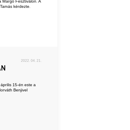
Margó Fesztiválon. A
 Tamás kérdezte.
2022. 04. 21.
AN
április 15-én este a
orváth Benjivel