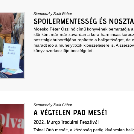
Stermeczky Zsolt Gábor
SPOILERMENTESSÉG ÉS NOSZTA
Moesko Péter Őszi hó című könyvének bemutatója a
időnként már-már zavaróan a kora-harmincas korosz
nosztalgiabuborékjába repítette a hallgatóságot, de 
maradt idő a műhelytitkok kibeszélésére is. A szerző
könyv szerkesztője beszélgetett.
Stermeczky Zsolt Gábor
A VÉGTELEN PAD MESÉI
2022., Margó Irodalmi Fesztivál
Tolnai Ottó mesélt, a közönség pedig kíváncsian hallg