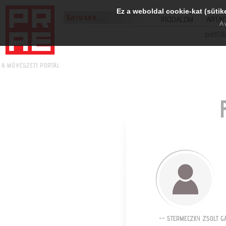
Ez a weboldal cookie-kat (sütik
IRODALOM
ART&
A 
portfól
-- STERMECZKY ZSOLT G