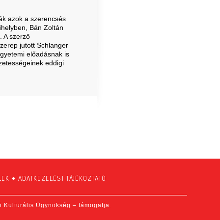
ák azok a szerencsés
Műhelyben, Bán Zoltán
 A szerző
zerep jutott Schlanger
gyetemi előadásnak is
gzetességeinek eddigi
LEK
•
ADATKEZELÉSI TÁJÉKOZTATÓ
fi Kulturális Ügynökség – támogatja.