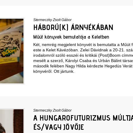
Stermeczky Zsolt Gábor
HÁBORÚ(K) ÁRNYÉKÁBAN
Műút könyvek bemutatója a Keletben
Két, nemrég megjelent könyvét is bemutatta a Műút f
este a Kelet Kávézóban. Zelei Dávidnak a 20-21. szá
irodalomról szóló esszéi és kritikái (Post)Boom címme
mesélt a szerző, Károlyi Csaba és Urbán Bálint társ
második felében Nagy Hilda kérdezte Hegedüs Verá
könyvéről. Ott jártunk.
Stermeczky Zsolt Gábor
A HUNGAROFUTURIZMUS MÚLTJA,
ÉS/VAGY JÖVŐJE