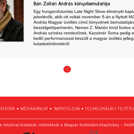
Bán Zoltán András könyvbemutatója
Egy hungarofuturista Late Night Show élményét kapt
jelenlévők, akik ott voltak november 8-án a Nyitott 
András Magyar üvöltés című könyvének bemutatóján.
beszélgetőpartnerén, Nemes Z. Márión kívül fontos s
András színész-rendezőnek, Kazsimér Soma pedig e
beillő performansszal készült a magyar üvöltés jelle
kutatástörténetéről.
1
 NEKÜNK
•
MÉDIAAJÁNLAT
•
IMPRESSZUM
•
FELHASZNÁLÁSI FELTÉTE
e folyóirat kiadását, működését a Magyar Kultúráért Alapítvány – Pető