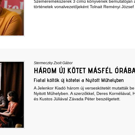
Szeméremékszerek 3 című könyvének bemutatóján a 
történetek vonalvezetőjeként Tolnait Reményi József
Stermeczky Zsolt Gábor
HÁROM ÚJ KÖTET MÁSFÉL ÓRÁB
Fiatal költők új kötetei a Nyitott Műhelyben
A Jelenkor Kiadó három új verseskötetét mutatták be 
Nyitott Műhelyben. A szerzőkkel, Deres Kornéliával, H
és Kustos Júliával Závada Péter beszélgetett.