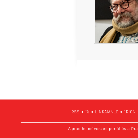
RSS
•
1%
•
LINKAJÁNLÓ
•
ÍRJON
A prae.hu művészeti portál és a Pra