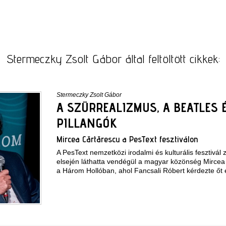
Stermeczky Zsolt Gábor által feltöltött cikkek:
Stermeczky Zsolt Gábor
A SZÜRREALIZMUS, A BEATLES 
PILLANGÓK
Mircea Cărtărescu a PesText fesztiválon
A PesText nemzetközi irodalmi és kulturális fesztivál
elsején láthatta vendégül a magyar közönség Mircea
a Három Hollóban, ahol Fancsali Róbert kérdezte őt 