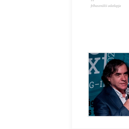
--
felhasználói adatlapja