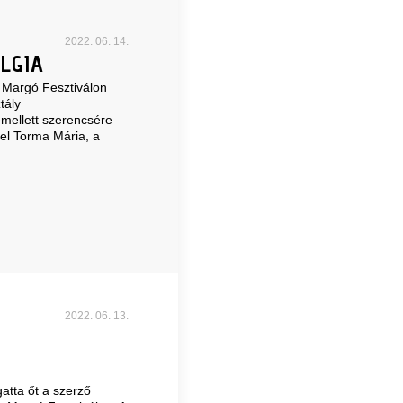
2022. 06. 14.
LGIA
 Margó Fesztiválon
tály
emellett szerencsére
vel Torma Mária, a
2022. 06. 13.
atta őt a szerző