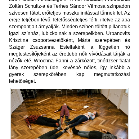
Zoltán Schultz-a és Terhes Sándor Vilmosa színpadon
szívesen látott erőteljes maszkulinitással tűnnek fel. Az
ereje teljében lévő, felelősségteljes férfi, illetve az apa
szempontjait árnyalják. Minden színen töltött pillanatuk
igazi színház, lubickolnak a szerepeikben. Urbanovits
Krisztina csoportvezetőként, Márta szerepében és
Száger Zsuzsanna Estellaként, a független nő
megtestesítőjeként az érettebb nők vívódásait tárják a
nézők elé. Wrochna Fanni a zárkózott, tinédzser fiatal
lány szerepében üde, kevésbé nőies, így inkább a
gyerek szerepkörében kap megmutatkozási
lehetőséget.