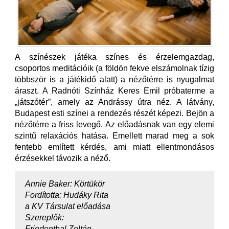
A színészek játéka színes és érzelemgazdag,
csoportos meditációik (a földön fekve elszámolnak tízig
többször is a játékidő alatt) a nézőtérre is nyugalmat
áraszt. A Radnóti Színház Keres Emil próbaterme a
„játszótér”, amely az Andrássy útra néz. A látvány,
Budapest esti színei a rendezés részét képezi. Bejön a
nézőtérre a friss levegő. Az előadásnak van egy elemi
szintű relaxációs hatása. Emellett marad meg a sok
fentebb említett kérdés, ami miatt ellentmondásos
érzésekkel távozik a néző.
Annie Baker: Körtükör
Fordította: Hudáky Rita
a KV Társulat előadása
Szereplők:
Friedenthal Zoltán