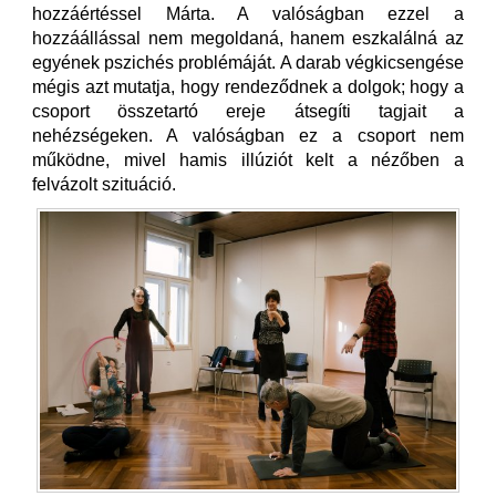
hozzáértéssel Márta. A valóságban ezzel a
hozzáállással nem megoldaná, hanem eszkalálná az
egyének pszichés problémáját. A darab végkicsengése
mégis azt mutatja, hogy rendeződnek a dolgok; hogy a
csoport összetartó ereje átsegíti tagjait a
nehézségeken. A valóságban ez a csoport nem
működne, mivel hamis illúziót kelt a nézőben a
felvázolt szituáció.