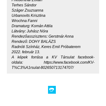
Terhes Sándor
Száger Zsuzsanna
Urbanovits Krisztina
Wrochna Fanni
Dramaturg: Komán Attila
Látvány: Juhász Nóra
Rendezőasszisztens: Gerstmár Anna
Rendező: DOHY BALÁZS
Radnóti Színház, Keres Emil Próbaterem
2022. február 13.
A képek forrása a KV Társulat facebook-
oldala: https://www.facebook.com/KV-
T%C3%A1rsulat-802650713174707/