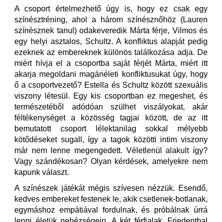
A csoport értelmezhető úgy is, hogy ez csak egy
színésztréning, ahol a három színésznőhöz (Lauren
színésznek tanul) odakeveredik Márta férje, Vilmos és
egy helyi asztalos, Schultz. A konfliktus alapját pedig
ezeknek az embereknek különös találkozása adja. De
miért hívja el a csoportba saját férjét Márta, miért itt
akarja megoldani magánéleti konfliktusukat úgy, hogy
ő a csoportvezető? Estella és Schultz között szexuális
viszony létesül. Egy kis csoportban ez megeshet, és
természetéből adódóan szülhet viszályokat, akár
féltékenységet a közösség tagjai között, de az itt
bemutatott csoport lélektanilag sokkal mélyebb
kötődéseket sugall, így a tagok közötti intim viszony
már nem lenne megengedett. Véletlenül alakult így?
Vagy szándékosan? Olyan kérdések, amelyekre nem
kapunk választ.
A színészek játékát mégis szívesen nézzük. Esendő,
kedves embereket festenek le, akik csetlenek-botlanak,
egymáshoz empátiával fordulnak, és próbálnak úrrá
lenni életük nehézségein. A két férfialak, Friedenthal