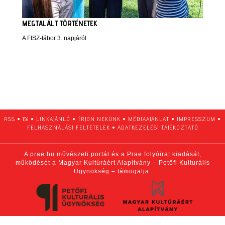
MEGTALÁLT TÖRTÉNETEK
A FISZ-tábor 3. napjáról
RSS
•
1%
•
LINKAJÁNLÓ
•
ÍRJON NEKÜNK
•
MÉDIAAJÁNLAT
•
IMPRESSZUM
•
FELHASZNÁLÁSI FELTÉTELEK
•
ADATKEZELÉSI TÁJÉKOZTATÓ
A prae.hu művészeti portál és a Prae folyóirat kiadását,
működését a Magyar Kultúráért Alapítvány – Petőfi Kulturális
Ügynökség – támogatja.