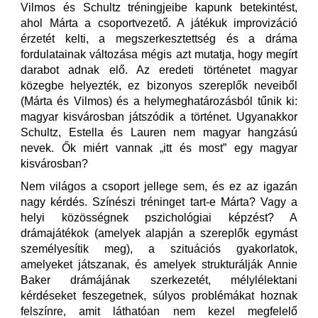
Vilmos és Schultz tréningjeibe kapunk betekintést,
ahol Márta a csoportvezető. A játékuk improvizáció
érzetét kelti, a megszerkesztettség és a dráma
fordulatainak változása mégis azt mutatja, hogy megírt
darabot adnak elő. Az eredeti történetet magyar
közegbe helyezték, ez bizonyos szereplők neveiből
(Márta és Vilmos) és a helymeghatározásból tűnik ki:
magyar kisvárosban játszódik a történet. Ugyanakkor
Schultz, Estella és Lauren nem magyar hangzású
nevek. Ők miért vannak „itt és most” egy magyar
kisvárosban?
Nem világos a csoport jellege sem, és ez az igazán
nagy kérdés. Színészi tréninget tart-e Márta? Vagy a
helyi közösségnek pszichológiai képzést? A
drámajátékok (amelyek alapján a szereplők egymást
személyesítik meg), a szituációs gyakorlatok,
amelyeket játszanak, és amelyek strukturálják Annie
Baker drámájának szerkezetét, mélylélektani
kérdéseket feszegetnek, súlyos problémákat hoznak
felszínre, amit láthatóan nem kezel megfelelő