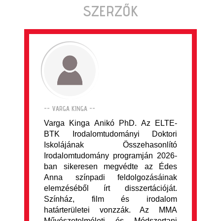
SZERZŐK
-- VARGA KINGA --
Varga Kinga Anikó PhD. Az ELTE-
BTK Irodalomtudományi Doktori
Iskolájának Összehasonlító
Irodalomtudomány programján 2026-
ban sikeresen megvédte az Édes
Anna színpadi feldolgozásáinak
elemzéséből írt disszertációját.
Színház, film és irodalom
határterületei vonzzák. Az MMA
Művészetelméleti és Módszertani