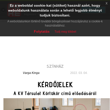
x
Ez a weboldal cookie-kat (sütiket) használ azért, hogy
PRAE.HU
×
TELEPÍTÉS
weboldalunk használata során a lehető legjobb élményt
Digital Evolution
Ingyenes - Google Play
tudjuk biztosítani.
A weboldalunkon történő további böngészéssel hozzájárulsz a cookie-k
használatához.
Folytatás
Tudj meg többet
SZÍNHÁZ
Varga Kinga
2022. 03. 04.
KÉRDŐJELEK
A KV Társulat Körtükör című előadásáról