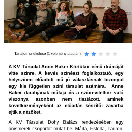
Tartalom értékelése (1 vélemény alapján):
A KV Társulat Anne Baker Körtükör című drámáját
vitte színre. A kevés színészt foglalkoztató, egy
helyszínen előadott mű jó választásnak bizonyul
egy kis független színi társulat számára. Anne
Baker darabjának műfaja és a színrevitelhez való
viszonya azonban nem tisztázott, aminek
következményeként az előadás készítői zavarba
ejtik a nézőket.
A KV Társulat Dohy Balázs rendezésében egy
önismereti csoportot mutat be. Márta, Estella, Lauren,