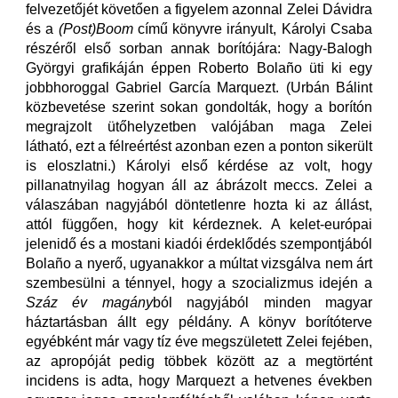
felvezetőjét követően a figyelem azonnal Zelei Dávidra
és a
(Post)Boom
című könyvre irányult, Károlyi Csaba
részéről első sorban annak borítójára: Nagy-Balogh
Györgyi grafikáján éppen Roberto Bolaño üti ki egy
jobbhoroggal Gabriel García Marquezt. (Urbán Bálint
közbevetése szerint sokan gondolták, hogy a borítón
megrajzolt ütőhelyzetben valójában maga Zelei
látható, ezt a félreértést azonban ezen a ponton sikerült
is eloszlatni.) Károlyi első kérdése az volt, hogy
pillanatnyilag hogyan áll az ábrázolt meccs. Zelei a
válaszában nagyjából döntetlenre hozta ki az állást,
attól függően, hogy kit kérdeznek. A kelet-európai
jelenidő és a mostani kiadói érdeklődés szempontjából
Bolaño a nyerő, ugyanakkor a múltat vizsgálva nem árt
szembesülni a ténnyel, hogy a szocializmus idején a
Száz év magány
ból nagyjából minden magyar
háztartásban állt egy példány. A könyv borítóterve
egyébként már vagy tíz éve megszületett Zelei fejében,
az apropóját pedig többek között az a megtörtént
incidens is adta, hogy Marquezt a hetvenes években