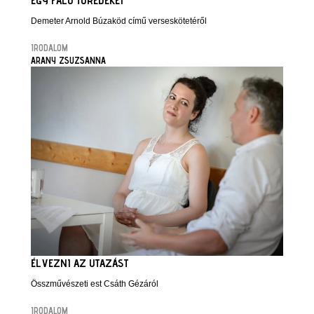
EGY FALU TÖREDÉKEI
Demeter Arnold Búzaköd című verseskötetéről
IRODALOM
ARANY ZSUZSANNA
ÉLVEZNI AZ UTAZÁST
Összművészeti est Csáth Gézáról
IRODALOM