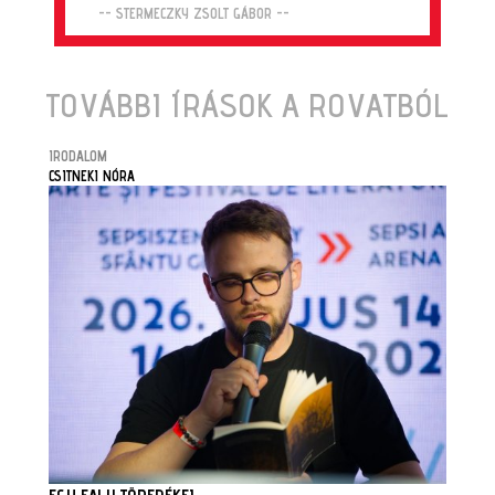
-- STERMECZKY ZSOLT GÁBOR --
TOVÁBBI ÍRÁSOK A ROVATBÓL
IRODALOM
CSITNEKI NÓRA