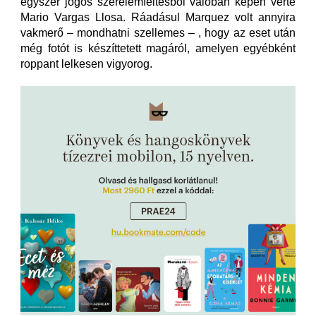
egyszer jogos szerelemféltésből valóban képen verte
Mario Vargas Llosa. Ráadásul Marquez volt annyira
vakmerő – mondhatni szellemes – , hogy az eset után
még fotót is készíttetett magáról, amelyen egyébként
roppant lelkesen vigyorog.