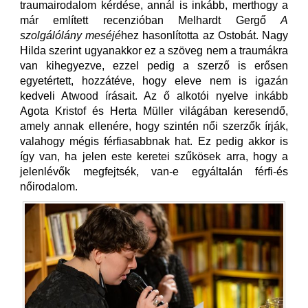
traumairodalom kérdése, annál is inkább, merthogy a
már említett recenzióban Melhardt Gergő
A
szolgálólány meséjé
hez hasonlította az Ostobát. Nagy
Hilda szerint ugyanakkor ez a szöveg nem a traumákra
van kihegyezve, ezzel pedig a szerző is erősen
egyetértett, hozzátéve, hogy eleve nem is igazán
kedveli Atwood írásait. Az ő alkotói nyelve inkább
Agota Kristof és Herta Müller világában keresendő,
amely annak ellenére, hogy szintén női szerzők írják,
valahogy mégis férfiasabbnak hat. Ez pedig akkor is
így van, ha jelen este keretei szűkösek arra, hogy a
jelenlévők megfejtsék, van-e egyáltalán férfi-és
nőirodalom.