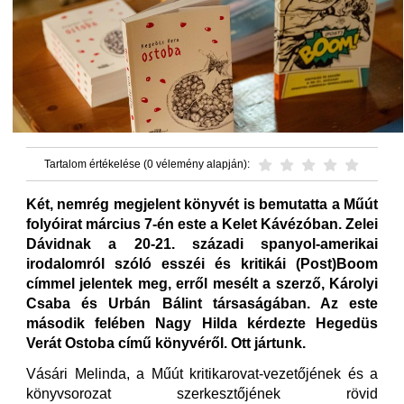
Tartalom értékelése (0 vélemény alapján):
Két, nemrég megjelent könyvét is bemutatta a Műút
folyóirat március 7-én este a Kelet Kávézóban. Zelei
Dávidnak a 20-21. századi spanyol-amerikai
irodalomról szóló esszéi és kritikái (Post)Boom
címmel jelentek meg, erről mesélt a szerző, Károlyi
Csaba és Urbán Bálint társaságában. Az este
második felében Nagy Hilda kérdezte Hegedüs
Verát Ostoba című könyvéről. Ott jártunk.
Vásári Melinda, a Műút kritikarovat-vezetőjének és a
könyvsorozat szerkesztőjének rövid