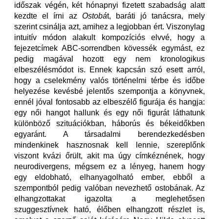
időszak végén, két hónapnyi fizetett szabadság alatt
kezdte el írni az
Ostobá
t, baráti jó tanácsra, mely
szerint csinálja azt, amihez a legjobban ért. Viszonylag
intuitív módon alakult kompozíciós elvvé, hogy a
fejezetcímek ABC-sorrendben kövessék egymást, ez
pedig magával hozott egy nem kronologikus
elbeszélésmódot is. Ennek kapcsán szó esett arról,
hogy a cselekmény valós történelmi térbe és időbe
helyezése kevésbé jelentős szempontja a könyvnek,
ennél jóval fontosabb az elbeszélő figurája és hangja:
egy női hangot hallunk és egy női figurát láthatunk
különböző szituációkban, háborús és békeidőkben
egyaránt. A társadalmi berendezkedésben
mindenkinek hasznosnak kell lennie, szereplőnk
viszont kvázi őrült, akit ma úgy címkéznének, hogy
neurodivergens, mégsem ez a lényeg, hanem hogy
egy eldobható, elhanyagolható ember, ebből a
szempontból pedig valóban nevezhető ostobának. Az
elhangzottakat igazolta a meglehetősen
szuggesztívnek ható, élőben elhangzott részlet is,