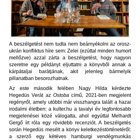
A beszélgetést nem tudta nem beárnyékolni az orosz-
ukrán konfliktus híre sem: Zelei (ezúttal minden humort
mellőzve) azzal zárta a beszélgetést, hogy nagyon
szeretne egy példányt eljuttatni a könyvből annak a
kárpátaljai barátjának, akit jelenleg bármelyik
pillanatban besorozhatnak.
Az este második felében Nagy Hilda kérdezte
Hegedüs Verát az
Ostoba
című, 2021-ben megjelent
regényről, amely utóbbi már visszhangra talált a hazai
irodalmi életben: a kulter.hu a tavalyi év legfontosabb
megjelenései közé válogatta, ahol egyúttal Melhardt
Gergő írt róla egy rövidebb recenziót. A beszélgetés
során Hegedüs mesélt a könyv keletkezéstörténetéről:
a szerző egy kétéves hamburgi vendégmunkás