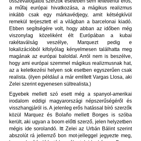
összeválogatott szerzők esetében sem feltétlenül erős,
a műfaj európai hivatkozása, a mágikus realizmus
inkább csak egy márkavédjegy, amit kétségkívül
remekül terjesztett el a világban a barcelonai kiadó.
Ebben segítségére volt, hogy abban az időben még
viszonylag közeliként élt Európában a kubai
rakétaválság veszélye, Marquezt pedig e
lokalizációból kifolyólag kényelmesen találhatta meg
magának az európai baloldal. Arról nem is beszélve,
hogy ami európai szemmel mágikus realizmusnak hat,
az a keletkezési helyen sok esetben egyszerűen csak
realista. (ilyen például a már említett Vargas Llosa, aki
Zelei szerint egyenesen sültrealista.)
Egyebek mellett szó esett még a spanyol-amerikai
irodalom eddigi magyarországi népszerűségéről és
visszhangjáról is. A jelenleg erős hatással bíró szerzők
közül Marquez és Bolaño mellett Borges is szóba
került, aki ugyan a boom előtti szerző, jelen helyzetben
mégis ide sorolandó. Itt Zelei az Urbán Bálint szerint
abszolút rá jellemző bon mot-jelleggel jegyezte meg,