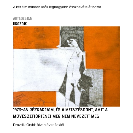
A két film minden idők legnagyobb összbevételét hozta
ART&DESIGN
DROZDIK
1973-AS RÉZKARCAIM, ÉS A METSZÉSPONT, AMIT A
MŰVÉSZETTÖRTÉNET MÉG NEM NEVEZETT MEG
Drozdik Orshi: ötven év reflexiói