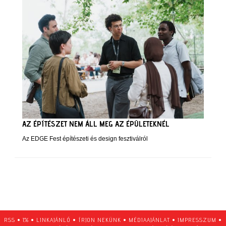
AZ ÉPÍTÉSZET NEM ÁLL MEG AZ ÉPÜLETEKNÉL
Az EDGE Fest építészeti és design fesztiválról
RSS
•
1%
•
LINKAJÁNLÓ
•
ÍRJON NEKÜNK
•
MÉDIAAJÁNLAT
•
IMPRESSZUM
•