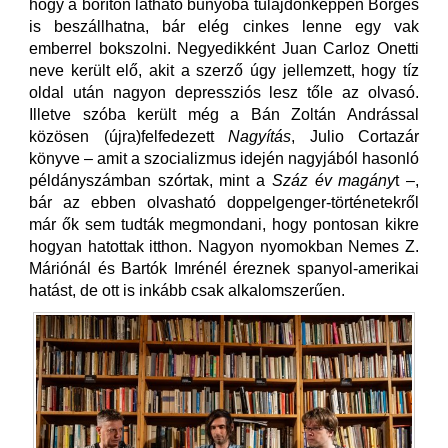
hogy a borítón látható bunyóba tulajdonképpen Borges
is beszállhatna, bár elég cinkes lenne egy vak
emberrel bokszolni. Negyedikként Juan Carloz Onetti
neve került elő, akit a szerző úgy jellemzett, hogy tíz
oldal után nagyon depressziós lesz tőle az olvasó.
Illetve szóba került még a Bán Zoltán Andrással
közösen (újra)felfedezett
Nagyítás
, Julio Cortazár
könyve – amit a szocializmus idején nagyjából hasonló
példányszámban szórtak, mint a
Száz év magány
t –,
bár az ebben olvasható doppelgenger-történetekről
már ők sem tudták megmondani, hogy pontosan kikre
hogyan hatottak itthon. Nagyon nyomokban Nemes Z.
Máriónál és Bartók Imrénél éreznek spanyol-amerikai
hatást, de ott is inkább csak alkalomszerűen.