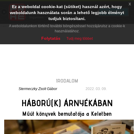
x
Ez a weboldal cookie-kat (sütiket) használ azért, hogy
PRAE.HU
×
TELEPÍTÉS
weboldalunk használata során a lehető legjobb élményt
Digital Evolution
Ingyenes - Google Play
tudjuk biztosítani.
A weboldalunkon történő további böngészéssel hozzájárulsz a cookie-k
használatához.
Folytatás
Tudj meg többet
IRODALOM
Stermeczky Zsolt Gábor
2022. 03. 09.
HÁBORÚ(K) ÁRNYÉKÁBAN
Műút könyvek bemutatója a Keletben