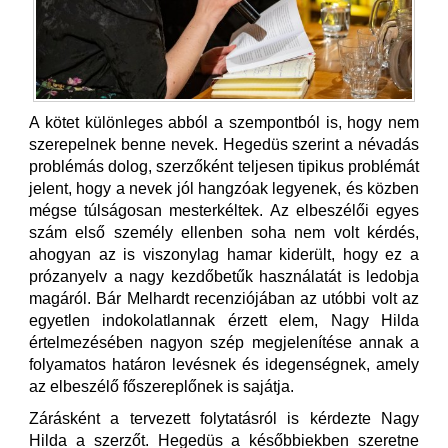
A kötet különleges abból a szempontból is, hogy nem
szerepelnek benne nevek. Hegedüs szerint a névadás
problémás dolog, szerzőként teljesen tipikus problémát
jelent, hogy a nevek jól hangzóak legyenek, és közben
mégse túlságosan mesterkéltek. Az elbeszélői egyes
szám első személy ellenben soha nem volt kérdés,
ahogyan az is viszonylag hamar kiderült, hogy ez a
prózanyelv a nagy kezdőbetűk használatát is ledobja
magáról. Bár Melhardt recenziójában az utóbbi volt az
egyetlen indokolatlannak érzett elem, Nagy Hilda
értelmezésében nagyon szép megjelenítése annak a
folyamatos határon levésnek és idegenségnek, amely
az elbeszélő főszereplőnek is sajátja.
Zárásként a tervezett folytatásról is kérdezte Nagy
Hilda a szerzőt. Hegedüs a későbbiekben szeretne