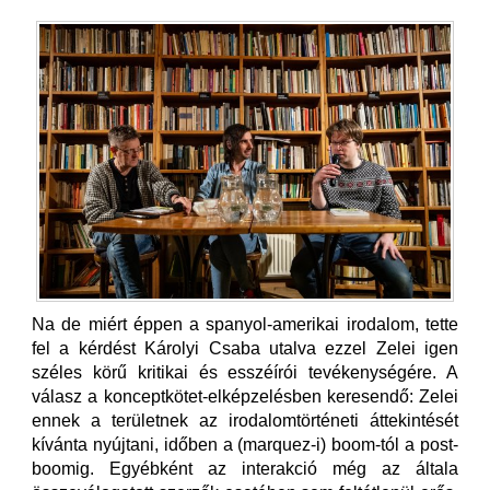
Na de miért éppen a spanyol-amerikai irodalom, tette
fel a kérdést Károlyi Csaba utalva ezzel Zelei igen
széles körű kritikai és esszéírói tevékenységére. A
válasz a konceptkötet-elképzelésben keresendő: Zelei
ennek a területnek az irodalomtörténeti áttekintését
kívánta nyújtani, időben a (marquez-i) boom-tól a post-
boomig. Egyébként az interakció még az általa