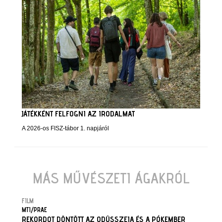
JÁTÉKKÉNT FELFOGNI AZ IRODALMAT
A 2026-os FISZ-tábor 1. napjáról
MÁS MŰVÉSZETI ÁGAKRÓL
FILM
MTI/PRAE
REKORDOT DÖNTÖTT AZ ODÜSSZEIA ÉS A PÓKEMBER