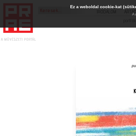
Ez a weboldal cookie-kat (sütik
IRODALOM
ART&
A 
portfól
pu
K