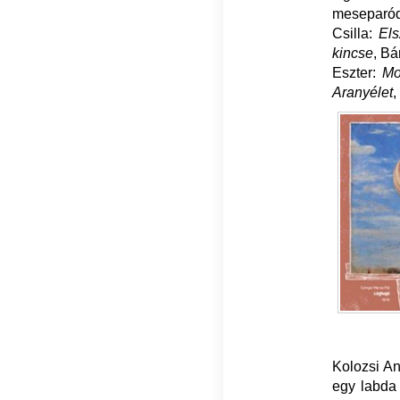
meseparód
Csilla:
Els
kincse
, Bá
Eszter:
Mo
Aranyélet
,
Kolozsi An
egy labda