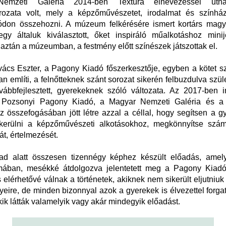
emzeti Galéria 2014-ben Textúra elnevezéssel útnak
rozata volt, mely a képzőművészetet, irodalmat és színház
ódon összehozni. A múzeum felkérésére ismert kortárs magy
egy általuk kiválasztott, őket inspiráló műalkotáshoz minij
aztán a múzeumban, a festmény előtt színészek játszottak el.
cs Eszter, a Pagony Kiadó főszerkesztője, egyben a kötet s
n említi, a felnőtteknek szánt sorozat sikerén felbuzdulva szül
vábbfejlesztett, gyerekeknek szóló változata. Az 2017-ben 
 Pozsonyi Pagony Kiadó, a Magyar Nemzeti Galéria és a
 összefogásában jött létre azzal a céllal, hogy segítsen a 
kerülni a képzőművészeti alkotásokhoz, megkönnyítse szá
t, értelmezését.
d alatt összesen tizennégy képhez készült előadás, amel
mában, mesékké átdolgozva jelentetett meg a Pagony Kiadó
 elérhetővé válnak a történetek, akiknek nem sikerült eljutni
eire, de minden bizonnyal azok a gyerekek is élvezettel forga
kik látták valamelyik vagy akár mindegyik előadást.