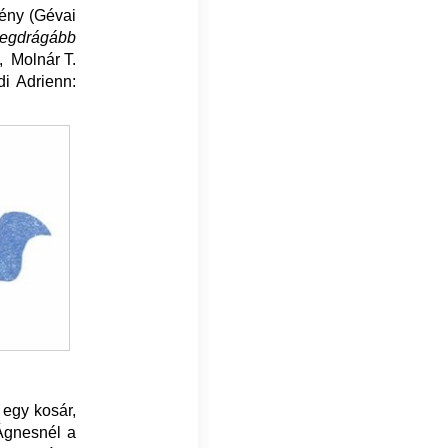
mény (Gévai
legdrágább
, Molnár T.
di Adrienn:
 egy kosár,
Ágnesnél a