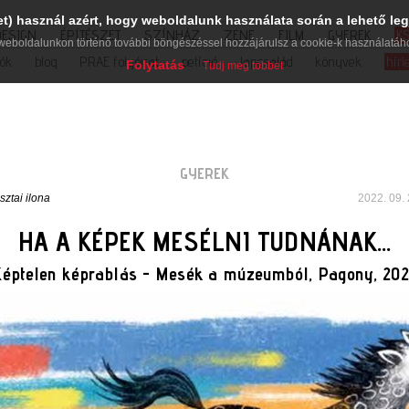
et) használ azért, hogy weboldalunk használata során a lehető leg
DESIGN
ÉPÍTÉSZET
SZÍNHÁZ
ZENE
FILM
GYEREK
K
weboldalunkon történő további böngészéssel hozzájárulsz a cookie-k használatáh
iók
blog
PRAE folyóirat
petíció
lapcsalád
könyvek
hírl
Folytatás
Tudj meg többet
GYEREK
sztai ilona
2022. 09. 
HA A KÉPEK MESÉLNI TUDNÁNAK…
éptelen képrablás - Mesék a múzeumból, Pagony, 20