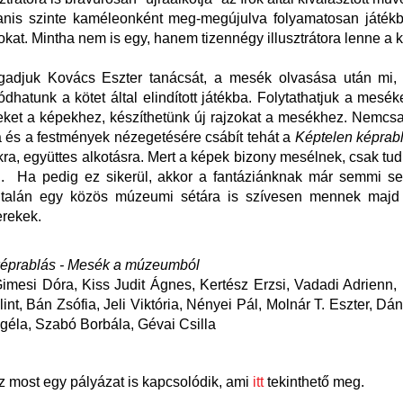
nis szinte kaméleonként meg-megújulva folyamatosan játék
kat. Mintha nem is egy, hanem tizennégy illusztrátora lenne a
adjuk Kovács Eszter tanácsát, a mesék olvasása után mi, 
dhatunk a kötet által elindított játékba. Folytathatjuk a meséke
teket a képekhez, készíthetünk új rajzokat a mesékhez. Nemc
 és a festmények nézegetésére csábít tehát a
Képtelen képrab
kra, együttes alkotásra. Mert a képek bizony mesélnek, csak tudn
ni. Ha pedig ez sikerül, akkor a fantáziánknak már semmi s
s talán egy közös múzeumi sétára is szívesen mennek majd
erekek.
képrablás - Mesék a múzeumból
imesi Dóra, Kiss Judit Ágnes, Kertész Erzsi, Vadadi Adrienn, 
int, Bán Zsófia, Jeli Viktória, Nényei Pál, Molnár T. Eszter, Dán
géla, Szabó Borbála, Gévai Csilla
 most egy pályázat is kapcsolódik, ami
itt
tekinthető meg.