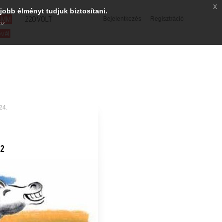
x
jobb élményt tudjuk biztosítani.
SMM
220VOLT
Bejelentkezés
Regisztráció
oz.
evél
24.
22