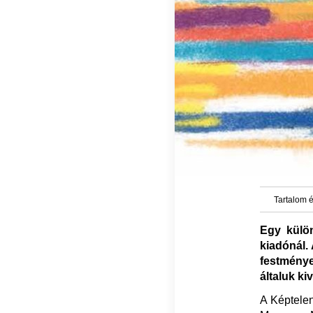
Tartalom é
Egy külö
kiadónál.
festmények
általuk k
A Képtele