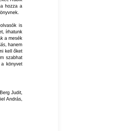
ba hozza a
 könyvnek.
olvasók is
t, írhatunk
sak a mesék
lás
, hanem
i kell őket
em szabhat
 a könyvet
Berg Judit,
iel András,