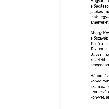
Magyar N
előadásso
játékos m
írtak egy-
amelyeket 
Ahogy Ková
előszavába
Textúra to
Textúra a
Bábszínház
közelebb 
befogadásá
Három éva
könyv for
számára is
rendezvény
könyvet, a