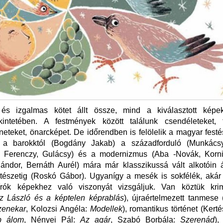
és izgalmas kötet állt össze, mind a kiválasztott kép
intetében. A festmények között találunk csendéleteket, t
neteket, önarcképet. De időrendben is felölelik a magyar fest
t: a barokktól (Bogdány Jakab) a századforduló (Munkácsy
, Ferenczy, Gulácsy) és a modernizmus (Aba -Novák, Korn
Sándor, Bernáth Aurél) mára már klasszikussá vált alkotóin 
stészetig (Roskó Gábor). Ugyanígy a mesék is sokfélék, akár
rók képekhez való viszonyát vizsgáljuk. Van köztük kri
éz László és a képtelen képrablás
), újraértelmezett tanmese 
zenekar
, Kolozsi Angéla:
Modellek
), romantikus történet (Kert
b álom
, Nényei Pál:
Az agár
, Szabó Borbála:
Szerenád
),