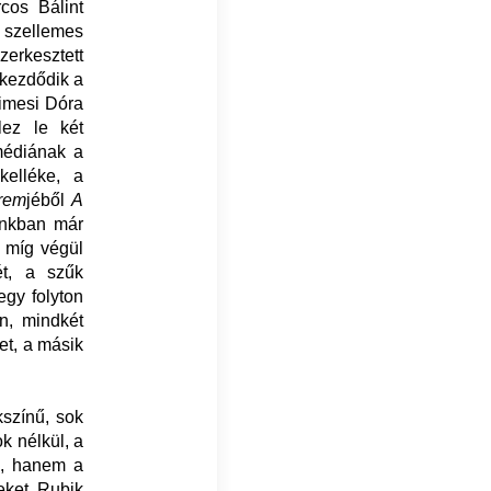
rcos Bálint
t szellemes
zerkesztett
 kezdődik a
Gimesi Dóra
lez le két
omédiának a
kelléke, a
rem
jéből
A
inkban már
, míg végül
ét, a szűk
egy folyton
n, mindkét
et, a másik
kszínű, sok
k nélkül, a
k, hanem a
veket. Rubik