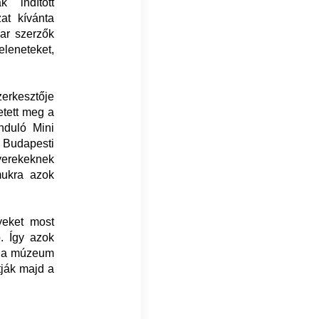
 indított
at kívánta
ar szerzők
eleneteket,
zerkesztője
etett meg a
induló Mini
 Budapesti
gyerekeknek
mukra azok
yeket most
. Így azok
uk a múzeum
tják majd a