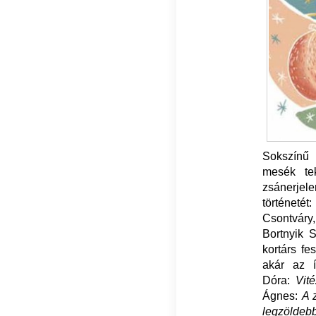
Sokszínű 
mesék tek
zsánerjele
történeté
Csontváry
Bortnyik 
kortárs fe
akár az í
Dóra:
Vit
Ágnes:
A 
legzöldeb