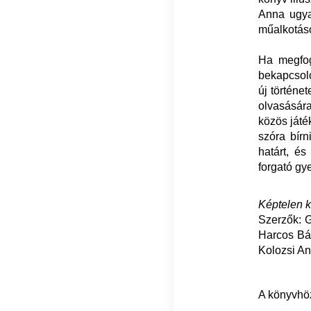
Anna ugya
műalkotáso
Ha megfog
bekapcsoló
új történe
olvasására
közös játé
szóra bír
határt, é
forgató gy
Képtelen 
Szerzők: G
Harcos Bál
Kolozsi An
A könyvhöz