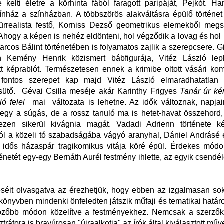
 kelti életre a körhinta fából faragott paripáját, Pejkót. Ha
nház a színházban. A többszörös alakváltásra épülő történe
ürrealista festő, Korniss Dezső geometrikus elemekből megs
. Ahogy a képen is nehéz eldönteni, hol végződik a lovag és hol
arcos Bálint történetében is folyamatos zajlik a szerepcsere. 
 Kemény Henrik közismert bábfigurája, Vitéz László lep
t képrablót. Természetesen ennek a krimibe oltott vásári k
fontos szerepet kap majd Vitéz László elmaradhatatlan 
asütő. Gévai Csilla meséje akár Karinthy Frigyes
Tanár úr ké
ló felel
mai változata is lehetne. Az idők változnak, napja
egy a súgás, de a rossz tanuló ma is hetet-havat összehord
zen sikerül kivágnia magát. Vadadi Adrienn története k
l a közeli tó szabadságába vágyó aranyhal, Dániel Andrásé 
ő idős házaspár tragikomikus vitája köré épül. Érdekes módo
ténetét egy-egy Bernáth Aurél festmény ihlette, az egyik csendél
.
séit olvasgatva az érezhetjük, hogy ebben az izgalmasan so
 könyvben mindenki önfeledten játszik műfaji és tematikai határo
özőbb módon közelítve a festményekhez. Nemcsak a szerző
ztrátora is bravúrosan "újraalkotja" az írók által kiválasztott mű