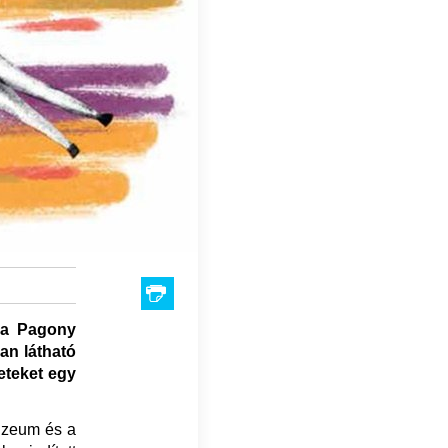
 a Pagony
an látható
neteket egy
úzeum és a