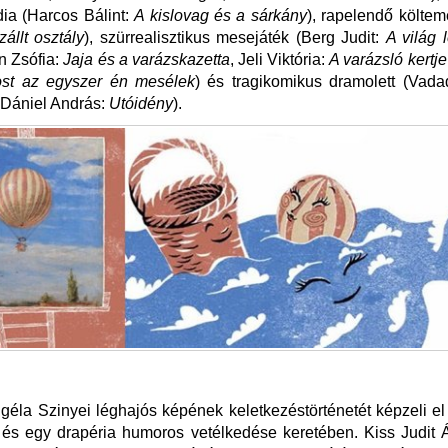
ia (Harcos Bálint:
A kislovag és a sárkány
), rapelendő költe
zállt osztály
), szürrealisztikus mesejáték (Berg Judit:
A világ 
n Zsófia:
Jaja és a varázskazetta
, Jeli Viktória:
A varázsló kertje
st az egyszer én mesélek
) és tragikomikus dramolett (Vada
 Dániel András:
Utóidény
).
géla Szinyei léghajós képének keletkezéstörténetét képzeli el
 és egy drapéria humoros vetélkedése keretében. Kiss Judit 