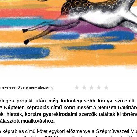
rtékelése (0 vélemény alapján):
nleges projekt után még különlegesebb könyv született
 A Képtelen képrablás című kötet meséit a Nemzeti Galériáb
 ihlették, kortárs gyerekirodalmi szerzők találtak ki törté
iválasztott műalkotáshoz.
n képrablás című kötet egykori előzménye a Szépművészeti M