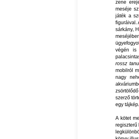
zene ereje
meséje szí
játék a sz
figuráival
sárkány, H
meséjében
ügyefogyot
végén is 
palacsint
rossz tanu
mobilról m
nagy nehe
akváriumbó
zsörtölőd
szerző tör
egy tájkép
A kötet me
regiszterű
legkülönb
könyv illus