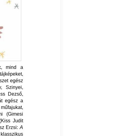
ek, mind a
ájképeket,
észet egész
, Szinyei,
iss Dezső,
át egész a
 műfajukat,
mi (Gimesi
(Kiss Judit
ész Erzsi:
A
 klasszikus