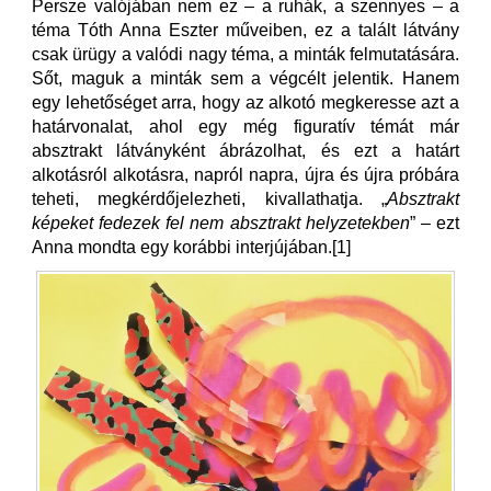
Persze valójában nem ez – a ruhák, a szennyes – a
téma Tóth Anna Eszter műveiben, ez a talált látvány
csak ürügy a valódi nagy téma, a minták felmutatására.
Sőt, maguk a minták sem a végcélt jelentik. Hanem
egy lehetőséget arra, hogy az alkotó megkeresse azt a
határvonalat, ahol egy még figuratív témát már
absztrakt látványként ábrázolhat, és ezt a határt
alkotásról alkotásra, napról napra, újra és újra próbára
teheti, megkérdőjelezheti, kivallathatja. „
Absztrakt
képeket fedezek fel nem absztrakt helyzetekben
” – ezt
Anna mondta egy korábbi interjújában.[1]