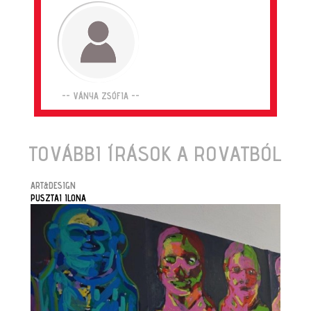
-- VÁNYA ZSÓFIA --
TOVÁBBI ÍRÁSOK A ROVATBÓL
ART&DESIGN
PUSZTAI ILONA