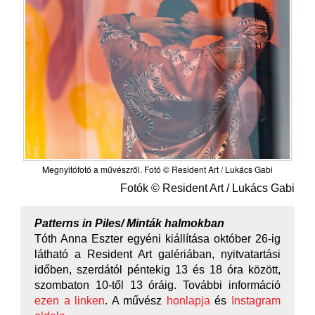
Megnyitófotó a művészről. Fotó © Resident Art / Lukács Gabi
Fotók © Resident Art / Lukács Gabi
Patterns in Piles/ Minták halmokban
Tóth Anna Eszter egyéni kiállítása október 26-ig
látható a Resident Art galériában, nyitvatartási
időben, szerdától péntekig 13 és 18 óra között,
szombaton 10-től 13 óráig. További információ
ezen a linken
. A művész
honlapja
és
Instagram