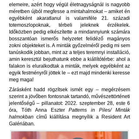
elemeire, azért hogy végül életnagyságnál is nagyobb
méretben újból megfesse a mintahalmokat – amiket én
egyébként akaratlanul is valamiféle 21. századi
totemoszlopoknak, térbeli jeleknek érzékelek.
Időközben pedig elkészítette a mindannyiunk számára
bosszantóan ismerős helyzetet felidéző magányos
zokni objekteket is. A minták győzelméről pedig mi sem
tanúskodik jobban, mint az a teljes teremnyi installáció,
amin keresztül bejuthatunk ebbe a kiállítótérbe: ahol a
falakon is eluralkodtak a minták, melyek egyébként az
egyik festményről jöttek le – ezt majd mindenki keresse
meg maga!
Zárásként hadd rögzítsek ismét egy – megérzésem
szerint a jövőben fontosnak tartandó, művészettörténeti
jelentőségű – pillanatot: 2022. szeptember 28, este 6
óra, Tóth Anna Eszter
Patterns in Piles/ Minták
halmokban
című kiállítása megnyílik a Resident Art
Galériában.