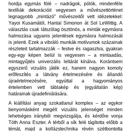
hordja egymás fölé – nadrágok, pólók, mindenféle
textíliák dekorációit vegyesen a művészettörténet
legnagyobb „mintázó” művészeitől vett idézetekkel:
Yayoi Kusamától, Hantaï Simonon át Sol LeWittig. A
választás csak látszólag ösztönös, a minták egymásra
halmozása ugyanis jelentések egymásra halmozását
is jelenti. Ezek a vibráló munkák motívumok százainak
részleteit tartalmazzák – festve és ragasztva, gyakran
egy-egy képen belül is vegyesen – a mintaadás,
mintagyűjtés univerzális leltárát kínálva. Korántsem
egyszerű vizuális játék ez, hanem nagyon komoly
erőfeszítés a látvány értelmezésére és állandó
újraértelmezésére, egyúttal a hagyományos
értelemben vett táblakép és (egyáltalán kép)
határainak újradefiniálására.
A kiállítási anyag szokatlanul komplex – az egykor
benyomásként megélt vizuális jelenséget minden
lehetséges irányból megvizsgálja, és kérdőre vonja
Tóth Anna Eszter. A térből a sík felé tágította előbb a
témát, majd a kollázstechnika révén szétbontotta