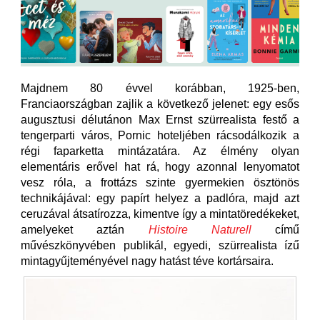
Majdnem 80 évvel korábban, 1925-ben,
Franciaországban zajlik a következő jelenet: egy esős
augusztusi délutánon Max Ernst szürrealista festő a
tengerparti város, Pornic hoteljében rácsodálkozik a
régi faparketta mintázatára. Az élmény olyan
elementáris erővel hat rá, hogy azonnal lenyomatot
vesz róla, a frottázs szinte gyermekien ösztönös
technikájával: egy papírt helyez a padlóra, majd azt
ceruzával átsatírozza, kimentve így a mintatöredékeket,
amelyeket aztán
Histoire Naturell
című
művészkönyvében publikál, egyedi, szürrealista ízű
mintagyűjteményével nagy hatást téve kortársaira.