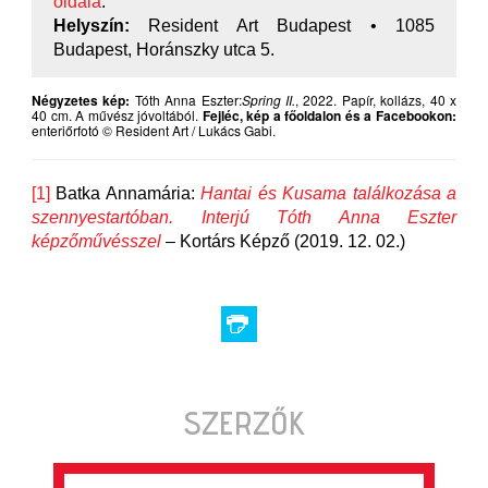
oldala
.
Helyszín:
Resident Art Budapest • 1085
Budapest, Horánszky utca 5.
Négyzetes kép:
Tóth Anna Eszter:
Spring II.
, 2022. Papír, kollázs, 40 x
40 cm. A művész jóvoltából.
Fejléc, kép a főoldalon és a Facebookon:
enteriőrfotó © Resident Art / Lukács Gabi.
[1]
Batka Annamária:
Hantai és Kusama találkozása a
szennyestartóban. Interjú Tóth Anna Eszter
képzőművésszel
– Kortárs Képző (2019. 12. 02.)
SZERZŐK