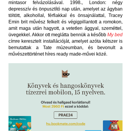
mintasor felvázolásával. 1998., London: négy
depresszív és önpusztító nap után, amelyet az ágyban
töltött, alkohollal, férfiakkal és önsajnálattal, Tracey
Emin brit művész felkelt és végigpillantott a romokon,
amit maga után hagyott, a vetetlen ággyal, szeméttel,
üvegekkel. Akkor ott meglátta bennük a később
My bed
címre keresztelt installációját, amelyet azóta kétszer is
bemutattak a Tate múzeumban, és bevonult a
művészettörténet híres ready made-művei közé.