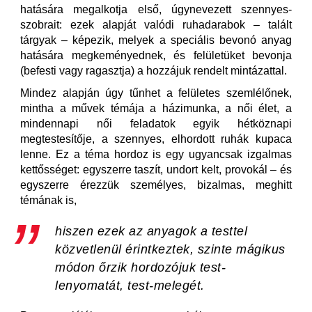
hatására megalkotja első, úgynevezett szennyes-
szobrait: ezek alapját valódi ruhadarabok – talált
tárgyak – képezik, melyek a speciális bevonó anyag
hatására megkeményednek, és felületüket bevonja
(befesti vagy ragasztja) a hozzájuk rendelt mintázattal.
Mindez alapján úgy tűnhet a felületes szemlélőnek,
mintha a művek témája a házimunka, a női élet, a
mindennapi női feladatok egyik hétköznapi
megtestesítője, a szennyes, elhordott ruhák kupaca
lenne. Ez a téma hordoz is egy ugyancsak izgalmas
kettősséget: egyszerre taszít, undort kelt, provokál – és
egyszerre érezzük személyes, bizalmas, meghitt
témának is,
hiszen ezek az anyagok a testtel
közvetlenül érintkeztek, szinte mágikus
módon őrzik hordozójuk test-
lenyomatát, test-melegét.