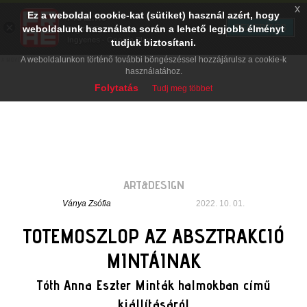
x
Ez a weboldal cookie-kat (sütiket) használ azért, hogy
PRAE.HU
×
TELEPÍTÉS
weboldalunk használata során a lehető legjobb élményt
Digital Evolution
Ingyenes - Google Play
tudjuk biztosítani.
A weboldalunkon történő további böngészéssel hozzájárulsz a cookie-k
használatához.
Folytatás
Tudj meg többet
ART&DESIGN
Ványa Zsófia
2022. 10. 01.
TOTEMOSZLOP AZ ABSZTRAKCIÓ
MINTÁINAK
Tóth Anna Eszter Minták halmokban című
kiállításáról