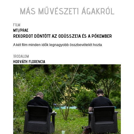
MÁS MŰVÉSZETI ÁGAKRÓL
FILM
MTI/PRAE
REKORDOT DÖNTÖTT AZ ODÜSSZEIA ÉS A PÓKEMBER
A két film minden idők legnagyobb összbevételét hozta
IRODALOM
HORVÁTH FLORENCIA