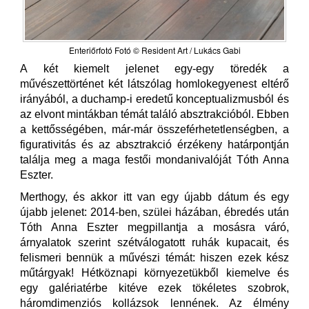
Enteriőrfotó Fotó © Resident Art / Lukács Gabi
A két kiemelt jelenet egy-egy töredék a
művészettörténet két látszólag homlokegyenest eltérő
irányából, a duchamp-i eredetű konceptualizmusból és
az elvont mintákban témát találó absztrakcióból. Ebben
a kettősségében, már-már összeférhetetlenségben, a
figurativitás és az absztrakció érzékeny határpontján
találja meg a maga festői mondanivalóját Tóth Anna
Eszter.
Merthogy, és akkor itt van egy újabb dátum és egy
újabb jelenet: 2014-ben, szülei házában, ébredés után
Tóth Anna Eszter megpillantja a mosásra váró,
árnyalatok szerint szétválogatott ruhák kupacait, és
felismeri bennük a művészi témát: hiszen ezek kész
műtárgyak! Hétköznapi környezetükből kiemelve és
egy galériatérbe kitéve ezek tökéletes szobrok,
háromdimenziós kollázsok lennének. Az élmény