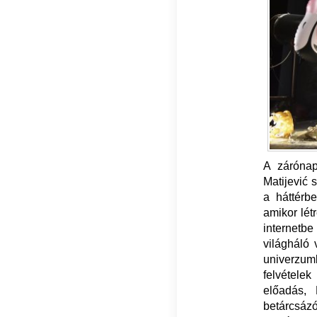
A záróna
Matijević 
a háttérbe
amikor lét
internetb
világháló 
univerzum
felvétel
előadás, 
betárcsáz