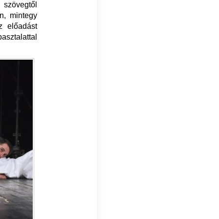
szövegtől
n, mintegy
z előadást
asztalattal