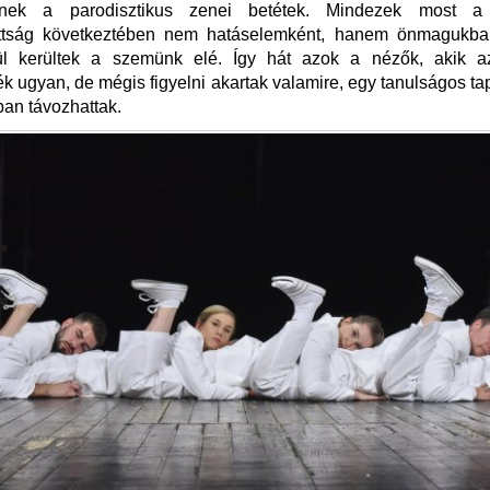
enek a parodisztikus zenei betétek. Mindezek most a 
ttság következtében nem hatáselemként, hanem önmagukba
lkül kerültek a szemünk elé. Így hát azok a nézők, akik a
ték ugyan, de mégis figyelni akartak valamire, egy tanulságos tap
an távozhattak.