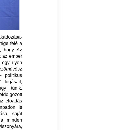
akadozása-
vége felé a
m, hogy
Az
t az ember
 egy ilyen
ezőművész
 politikus
 fogásait,
gy tűnik,
ldolgozott
az előadás
npadon: itt
ása, saját
n a minden
viszonyára,