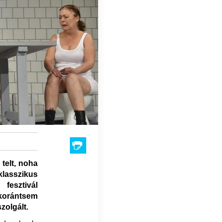
 telt, noha
lasszikus
fesztivál
korántsem
zolgált.