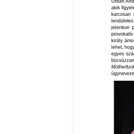
Urbán Andr
akik figye
karcosan 
lendülete
jelenkori 
provokatí
király ámo
lehet, hog
egyes szá
búcsúzza
Motherfuc
úgynevezet