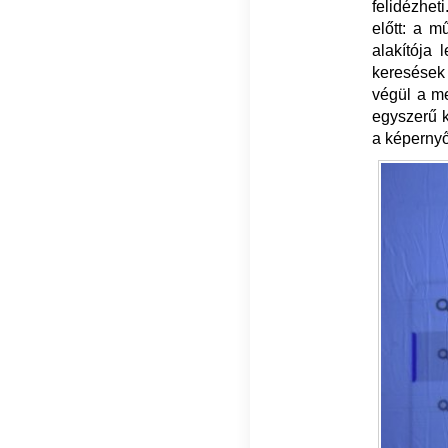
felidézhet
előtt: a m
alakítója
keresések
végül a me
egyszerű k
a képernyőn