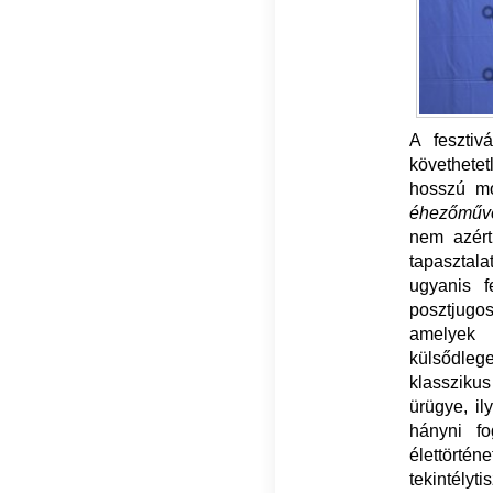
A fesztiv
követhetet
hosszú mo
éhezőmű
nem azért
tapasztala
ugyanis f
posztjugo
amelyek 
külsődleg
klassziku
ürügye, il
hányni fo
élettörté
tekintélyt