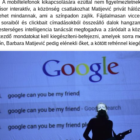
i. A mobiltelefonok kikapcsolására ezúttal nem figyelmeztetn
űsor interaktív, a közönség csatlakozhat Matijević privát háló
 lehet mindannak, ami a színpadon zajlik. Fájdalmasan vicce
 soraiból és clickbait címadásokból összeálló dalok hangzan
sterséges intelligencia tanácsát megfogadva a záródalt a köz
ezdő mondatokat kell kiegészíteni-befejezni, amelyek sorra 
, Barbara Matijević pedig elénekli őket, a kötött refrénnel kiegé