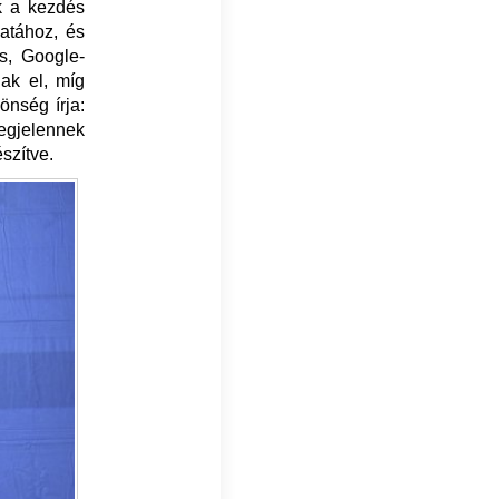
ek a kezdés
zatához, és
s, Google-
ak el, míg
önség írja:
megjelennek
szítve.