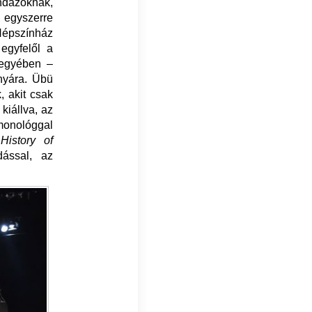
ndazoknak,
, egyszerre
Népszínház
egyfelől a
 jegyében –
nyára. Übü
, akit csak
kiállva, az
monológgal
a
History of
dással, az