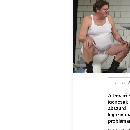
Tartalom é
A Desiré F
igencsak
abszurd 
legszívh
problémam