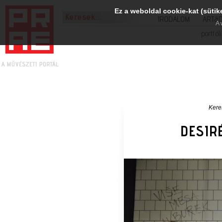
Ez a weboldal cookie-kat (sütik
IRODALOM
ART&
A 
portfól
Kere
DESIRÉ