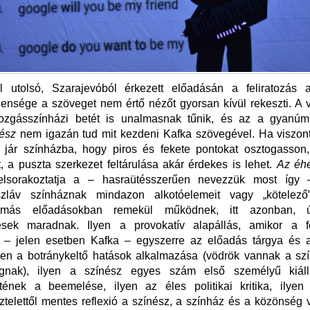
ál utolsó, Szarajevóból érkezett előadásán a feliratozás 
lensége a szöveget nem értő nézőt gyorsan kívül rekeszti. A 
zgásszínházi betét is unalmasnak tűnik, és az a gyanú
vész
nem igazán tud mit kezdeni Kafka szövegével. Ha viszon
 jár színházba, hogy piros és fekete pontokat osztogasson,
t, a puszta szerkezet feltárulása akár érdekes is lehet.
Az éh
elsorakoztatja a – hasraütésszerűen nevezzük most így –
szláv színháznak mindazon alkotóelemeit vagy „kötelező”
más előadásokban remekül működnek, itt azonban, ú
esek maradnak. Ilyen a provokatív alapállás, amikor a fe
s – jelen esetben Kafka – egyszerre az előadás tárgya és 
yen a botránykeltő hatások alkalmazása (vödrök vannak a szí
gnak), ilyen a színész egyes szám első személyű kiáll
netének a beemelése, ilyen az éles politikai kritika, ilye
isztelettől mentes reflexió a színész, a színház és a közönség 