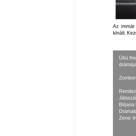
Az immár 
kínált. Kez
Übü the
drámája
Zombor
Rendez
Játsszá
Biljana
Dramatu
Zene: I