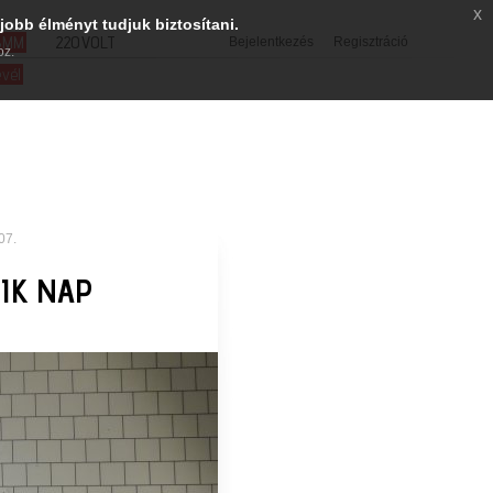
x
jobb élményt tudjuk biztosítani.
SMM
220VOLT
Bejelentkezés
Regisztráció
oz.
evél
07.
DIK NAP