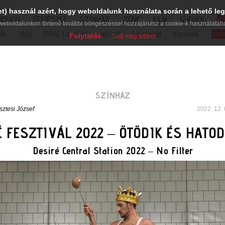
et) használ azért, hogy weboldalunk használata során a lehető leg
DESIGN
ÉPÍTÉSZET
SZÍNHÁZ
ZENE
FILM
GYEREK
K
weboldalunkon történő további böngészéssel hozzájárulsz a cookie-k használatáh
iók
blog
PRAE folyóirat
petíció
lapcsalád
könyvek
hírl
Folytatás
Tudj meg többet
SZÍNHÁZ
sztesi József
2022. 12. 
 FESZTIVÁL 2022 – ÖTÖDIK ÉS HATO
Desiré Central Station 2022 – No Filter