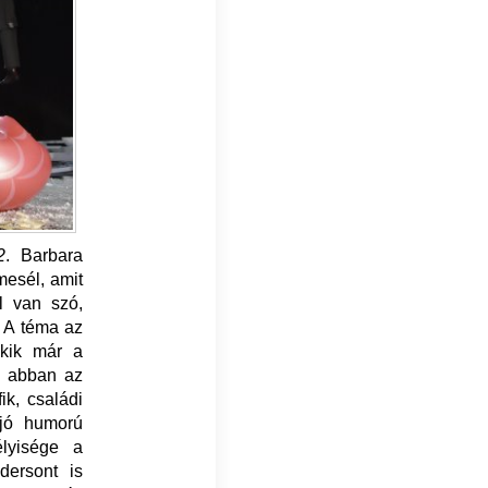
2
. Barbara
mesél, amit
ól van szó,
. A téma az
akik már a
el abban az
k, családi
, jó humorú
élyisége a
dersont is