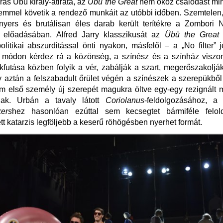
ás Übü király-átirata, az
Übü the Great
nem okoz csalódást mi
lemmel követik a rendező munkáit az utóbbi időben. Szemtelen
nyers és brutálisan éles darab került terítékre a Zombori 
s előadásában. Alfred Jarry klasszikusát az
Übü the Great
politikai abszurditással önti nyakon, másfelől – a „No filter”
v módon kérdez rá a közönség, a színész és a színház viszo
kfutása közben folyik a vér, zabálják a szart, megerőszakolják
y aztán a felszabadult őrület végén a színészek a szerepükből 
m első személy új szerepét magukra öltve egy-egy rezignált 
nak. Urbán a tavaly látott
Coriolanus
-feldolgozásához, 
kers
hez hasonlóan ezúttal sem kecsegtet bármiféle felol
t katarzis legföljebb a keserű röhögésben nyerhet formát.