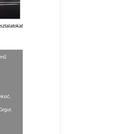
ztalatokat
ímű
ksić,
Grgur.