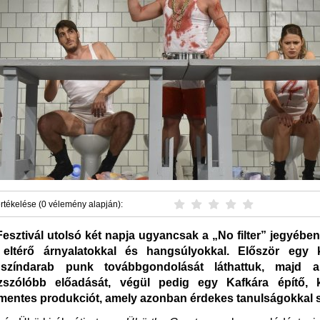
rtékelése (0 vélemény alapján):
esztivál utolsó két napja ugyancsak a „No filter” jegyében
 eltérő árnyalatokkal és hangsúlyokkal. Először egy k
színdarab punk továbbgondolását láthattuk, majd a 
ezszólóbb előadását, végül pedig egy Kafkára építő, 
entes produkciót, amely azonban érdekes tanulságokkal s