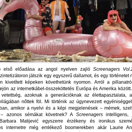
p első előadása az angol nyelven zajló
Screenagers Vol.
szintetizátoron játszik egy egyszerű dallamot, és egy történetet 
n kivetített képeken követhetünk nyomon. Arról a pillanatr
rejön az internetkábel-összeköttetés Európa és Amerika között
e vetettség, azoknak a generációknak az élettapasztalata, 
világában nőttek föl. Mi történik az úgynevezett egyéniségg
ban, amikor a nyelvi és a képi megjelenések – mémek, szelfi
ek – azonos sémákat követnek? A
Screenagers
intelligens
Barbara Matijević egyszerre érzékeny és ironikus szem
ós internetre még emlékező boomerekben akár Laurie An