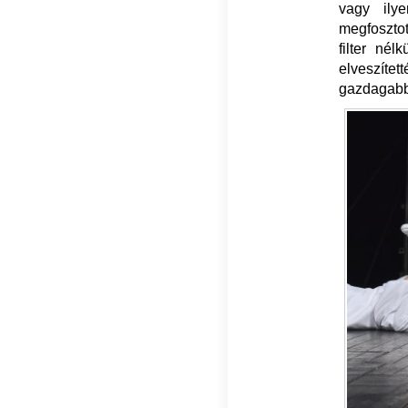
vagy ily
megfoszto
filter né
elveszítet
gazdagabb