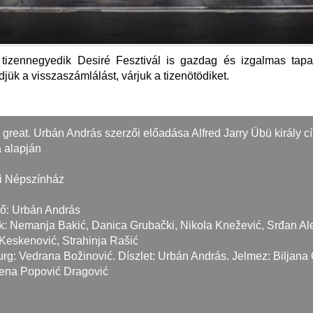
tizennegyedik Desiré Fesztivál is gazdag és izgalmas tapas
djük a visszaszámlálást, várjuk a tizenötödiket.
 great. Urbán András szerzői előadása Alfred Jarry Übü király c
 alapján
i Népszínház
ő: Urbán András
k: Nemanja Bakić, Danica Grubački, Nikola Knežević, Srđan Ale
 Keskenović, Strahinja Rašić
rg: Vedrana Božinović. Díszlet: Urbán András. Jelmez: Biljana 
rena Popović Dragović